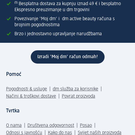
⁽¹⁾ Besplatna dostava za kupnju iznad 49 € i besplatno
Ekspresno preuzimanje u dm trgovini
Povezivanje 'Moj dm' i dm active beauty računa s
brojnim pogodnostima
Brzo i jednostavno upravljanje narudžbama
Izradi 'Moj dm' račun odmah!
Pomoć
Pogodnosti & usluge
dm služba za korisnike
Načini & troškovi dostave
Povrat proizvoda
Tvrtka
O nama
Društvena odgovornost
Posao
Odnosi s javnošću
Kako do nas
Svijet naših proizvoda