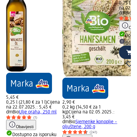
0,75 l (3,
na 02.05
dmBio
Ja
Obav
Dostu
Odabe
5,45 €
0,25 l (21,80 € za 1 l)
Cijena
2,90 €
na 22.07.2025.: 5,45 €
0,2 kg (14,50 € za 1
dmBio
Ulje oraha, 250 ml
kg)
Cijena na 02.05.2025.:
3,45 €
(1)
dmBio
Sjemenke konoplje –
Obavijesti
oljuštene, 200 g
(241)
Dostupno za isporuku