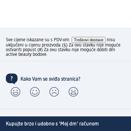
Sve cijene iskazane su s PDV-om.
Troškovi dostave
nisu
uključeni u cijenu proizvoda.
(§) Za ovu stavku nije moguće
ostvariti popust.
(#) Za ovu stavku nije moguće dobiti dm
active beauty bodove.
Kako Vam se sviđa stranica?
Kupujte brzo i udobno s 'Moj dm' računom