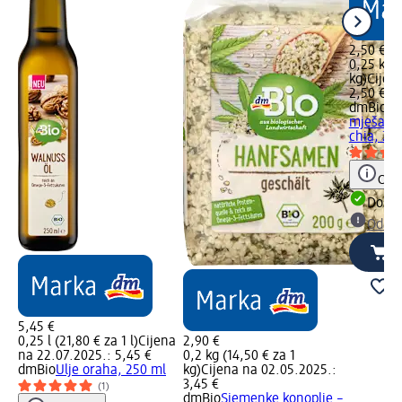
2,50 €
0,25 kg (
kg)
Cijen
2,50 €
dmBio
Om
mješavin
chia, 25
Obav
Dostu
Odabe
5,45 €
0,25 l (21,80 € za 1 l)
Cijena
2,90 €
na 22.07.2025.: 5,45 €
0,2 kg (14,50 € za 1
dmBio
Ulje oraha, 250 ml
kg)
Cijena na 02.05.2025.:
3,45 €
(1)
dmBio
Sjemenke konoplje –