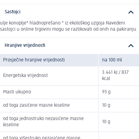
Sastojci
ulje konoplje* hladnoprešano * iz ekološkog uzgoja Navedeni
sastojci u online trgovini mogu se razlikovati od onih na pakiranju.
Hranjive vrijednosti
Prosječne hranjive vrijednosti
na 100 ml
3.441 kJ / 837
Energetska vrijednost
kcal
Masti ukupno
93 g
od toga zasićene masne kiseline
10 g
od toga jednostruko nezasićene masne
10 g
kiseline
od toga višestruko nezasićene masne