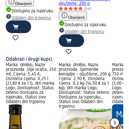
Obavijesti
oljuštene, 200 g
(241)
Dostupno za isporuku
Obavijesti
Odaberi dm trgovinu
Dostupno za isporuku
Odaberi dm trgovinu
Odabrali i drugi kupci
Marka: dmBio; Naziv
Marka: dmBio; Naziv
Marka: d
proizvoda: Ulje oraha, 250
proizvoda: Sjemenke
proizvod
ml; Cijena: 5,45 €;
konoplje – oljuštene, 200 g;
750 ml; C
Osnovna cijena: 0,25 l
Cijena: 2,90 €; Osnovna
Osnovna 
(21,80 € za 1 l); dm marka
cijena: 0,2 kg (14,50 € za 1
(3,00 € z
Logo; Dostupnost: Status
kg); dm marka Logo;
Logo; Do
zeleno Dostupno za
Dostupnost: Status zeleno
zeleno D
isporuku, Status sivo
Dostupno za isporuku,
isporuku
Odaberi dm trgovinu
Status sivo Odaberi dm
Odaberi 
trgovinu
2,25 €