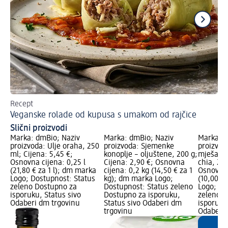
Recept
Rec
Veganske rolade od kupusa s umakom od rajčice
Ra
Slični proizvodi
Marka: dmBio; Naziv
Marka: dmBio; Naziv
Marka: d
proizvoda: Ulje oraha, 250
proizvoda: Sjemenke
proizvod
ml; Cijena: 5,45 €;
konoplje – oljuštene, 200 g;
mješavin
Osnovna cijena: 0,25 l
Cijena: 2,90 €; Osnovna
chia, 250
(21,80 € za 1 l); dm marka
cijena: 0,2 kg (14,50 € za 1
Osnovna 
Logo; Dostupnost: Status
kg); dm marka Logo;
(10,00 €
zeleno Dostupno za
Dostupnost: Status zeleno
Logo; Do
isporuku, Status sivo
Dostupno za isporuku,
zeleno D
Odaberi dm trgovinu
Status sivo Odaberi dm
isporuku
trgovinu
Odaberi 