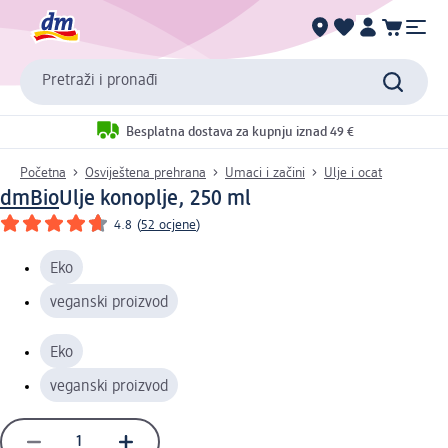
Pretraži i pronađi
Besplatna dostava za kupnju iznad 49 €
Početna
Osviještena prehrana
Umaci i začini
Ulje i ocat
dmBio
Ulje konoplje, 250 ml
4.8
(
52 ocjene
)
Eko
veganski proizvod
Eko
veganski proizvod