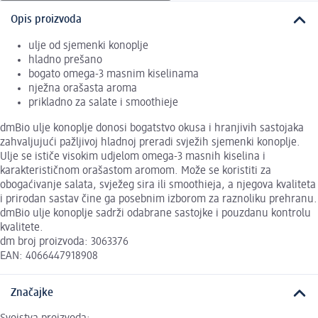
Opis proizvoda
ulje od sjemenki konoplje
hladno prešano
bogato omega-3 masnim kiselinama
nježna orašasta aroma
prikladno za salate i smoothieje
dmBio ulje konoplje donosi bogatstvo okusa i hranjivih sastojaka
zahvaljujući pažljivoj hladnoj preradi svježih sjemenki konoplje.
Ulje se ističe visokim udjelom omega-3 masnih kiselina i
karakterističnom orašastom aromom. Može se koristiti za
obogaćivanje salata, svježeg sira ili smoothieja, a njegova kvaliteta
i prirodan sastav čine ga posebnim izborom za raznoliku prehranu.
dmBio ulje konoplje sadrži odabrane sastojke i pouzdanu kontrolu
kvalitete.
dm broj proizvoda: 3063376
EAN: 4066447918908
Značajke