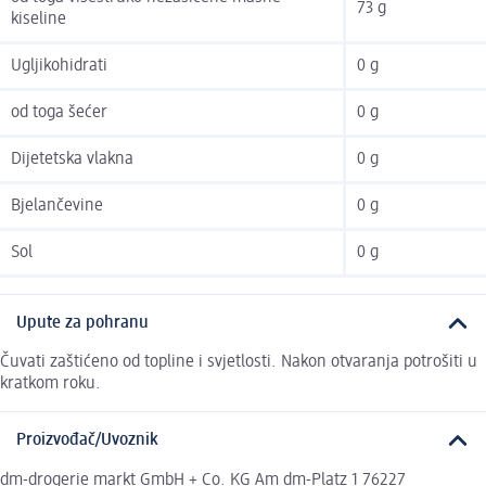
73 g
kiseline
Ugljikohidrati
0 g
od toga šećer
0 g
Dijetetska vlakna
0 g
Bjelančevine
0 g
Sol
0 g
Upute za pohranu
Čuvati zaštićeno od topline i svjetlosti. Nakon otvaranja potrošiti u
kratkom roku.
Proizvođač/Uvoznik
dm-drogerie markt GmbH + Co. KG Am dm-Platz 1 76227