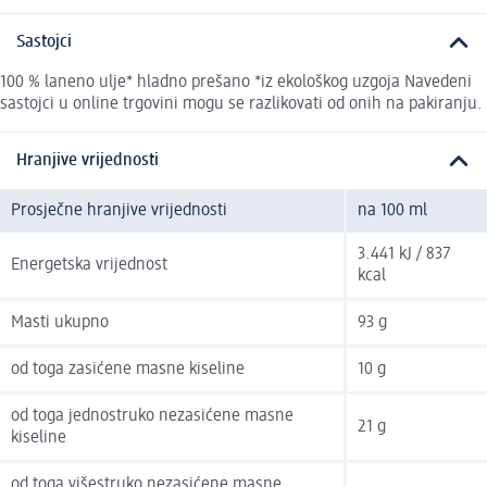
Sastojci
100 % laneno ulje* hladno prešano *iz ekološkog uzgoja Navedeni
sastojci u online trgovini mogu se razlikovati od onih na pakiranju.
Hranjive vrijednosti
Prosječne hranjive vrijednosti
na 100 ml
3.441 kJ / 837
Energetska vrijednost
kcal
Masti ukupno
93 g
od toga zasićene masne kiseline
10 g
od toga jednostruko nezasićene masne
21 g
kiseline
od toga višestruko nezasićene masne