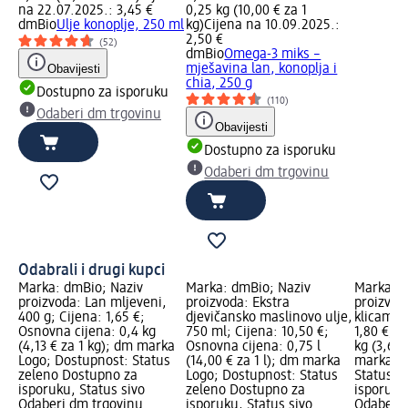
na 22.07.2025.: 3,45 €
0,25 kg (10,00 € za 1
dmBio
Ulje konoplje, 250 ml
kg)
Cijena na 10.09.2025.:
2,50 €
(52)
dmBio
Omega-3 miks –
Obavijesti
mješavina lan, konoplja i
chia, 250 g
Dostupno za isporuku
(110)
Odaberi dm trgovinu
Obavijesti
Dostupno za isporuku
Odaberi dm trgovinu
Odabrali i drugi kupci
Marka: dmBio; Naziv
Marka: dmBio; Naziv
Marka: d
proizvoda: Lan mljeveni,
proizvoda: Ekstra
proizvod
400 g; Cijena: 1,65 €;
djevičansko maslinovo ulje,
klicama,
Osnovna cijena: 0,4 kg
750 ml; Cijena: 10,50 €;
1,80 €; 
(4,13 € za 1 kg); dm marka
Osnovna cijena: 0,75 l
kg (3,60 
Logo; Dostupnost: Status
(14,00 € za 1 l); dm marka
marka Lo
zeleno Dostupno za
Logo; Dostupnost: Status
Status z
isporuku, Status sivo
zeleno Dostupno za
isporuku
Odaberi dm trgovinu
isporuku, Status sivo
Odaberi 