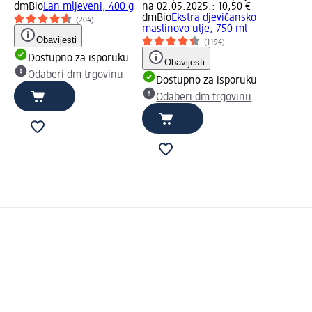
dmBio
Lan mljeveni, 400 g
na 02.05.2025.: 10,50 €
dmBio
Ekstra djevičansko
(204)
maslinovo ulje, 750 ml
Obavijesti
(1194)
Dostupno za isporuku
Obavijesti
Odaberi dm trgovinu
Dostupno za isporuku
Odaberi dm trgovinu