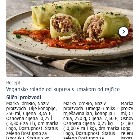
Recept
Rec
Veganske rolade od kupusa s umakom od rajčice
Ra
Slični proizvodi
Marka: dmBio; Naziv
Marka: dmBio; Naziv
Marka: d
proizvoda: Ulje konoplje,
proizvoda: Omega-3 miks –
proizvod
250 ml; Cijena: 3,45 €;
mješavina lan, konoplja i
ml; Cijen
Osnovna cijena: 0,25 l
chia, 250 g; Cijena: 2,50 €;
Osnovna 
(13,80 € za 1 l); dm marka
Osnovna cijena: 0,25 kg
(21,80 € 
Logo; Dostupnost: Status
(10,00 € za 1 kg); dm marka
Logo; Do
zeleno Dostupno za
Logo; Dostupnost: Status
zeleno D
isporuku, Status sivo
zeleno Dostupno za
isporuku