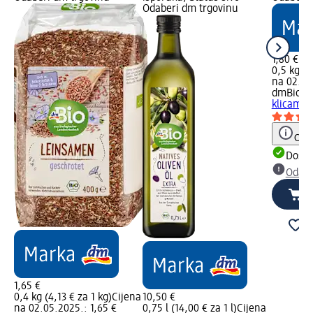
Odaberi dm trgovinu
1,80 €
0,5 kg (3
na 02.05
dmBio
Zo
klicama,
Obav
Dostu
Odabe
1,65 €
0,4 kg (4,13 € za 1 kg)
Cijena
10,50 €
na 02.05.2025.: 1,65 €
0,75 l (14,00 € za 1 l)
Cijena