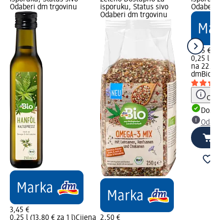
Odaberi dm trgovinu
isporuku, Status sivo
Odaberi 
Odaberi dm trgovinu
5,45 €
0,25 l (21
na 22.07
dmBio
Ul
Obav
Dostu
Odabe
3,45 €
0,25 l (13,80 € za 1 l)
Cijena
2,50 €