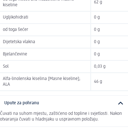
62 g
kiseline
Ugljikohidrati
0 g
od toga šećer
0 g
Dijetetska vlakna
0 g
Bjelančevine
0 g
Sol
0,03 g
Alfa-linolenska kiselina [Masne kiseline];
46 g
ALA
Upute za pohranu
Čuvati na suhom mjestu, zaštićeno od topline i svjetlosti. Nakon
otvaranja čuvati u hladnjaku u uspravnom položaju.