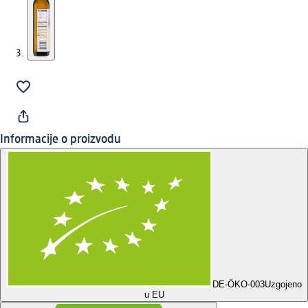
Informacije o proizvodu
DE-ÖKO-003
Uzgojeno
u EU