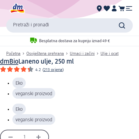
Pretraži i pronađi
Besplatna dostava za kupnju iznad 49 €
Početna
Osviještena prehrana
Umaci i začini
Ulje i ocat
dmBio
Laneno ulje, 250 ml
4.2
(
213 ocjena
)
Eko
veganski proizvod
Eko
veganski proizvod