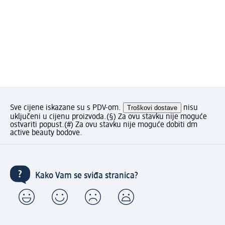
Sve cijene iskazane su s PDV-om.
Troškovi dostave
nisu
uključeni u cijenu proizvoda.
(§) Za ovu stavku nije moguće
ostvariti popust.
(#) Za ovu stavku nije moguće dobiti dm
active beauty bodove.
Kako Vam se sviđa stranica?