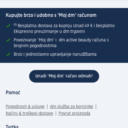
Kupujte brzo i udobno s 'Moj dm' računom
⁽¹⁾ Besplatna dostava za kupnju iznad 49 € i besplatno
Ekspresno preuzimanje u dm trgovini
Povezivanje 'Moj dm' i dm active beauty računa s
brojnim pogodnostima
Brzo i jednostavno upravljanje narudžbama
Izradi 'Moj dm' račun odmah!
Pomoć
Pogodnosti & usluge
dm služba za korisnike
Načini & troškovi dostave
Povrat proizvoda
Tvrtka