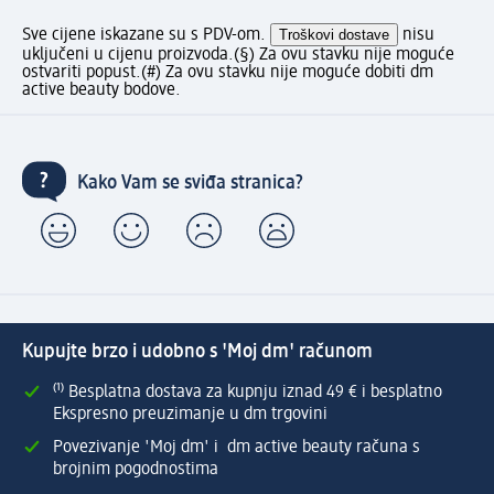
Sve cijene iskazane su s PDV-om.
Troškovi dostave
nisu
uključeni u cijenu proizvoda.
(§) Za ovu stavku nije moguće
ostvariti popust.
(#) Za ovu stavku nije moguće dobiti dm
active beauty bodove.
Kako Vam se sviđa stranica?
Kupujte brzo i udobno s 'Moj dm' računom
⁽¹⁾ Besplatna dostava za kupnju iznad 49 € i besplatno
Ekspresno preuzimanje u dm trgovini
Povezivanje 'Moj dm' i dm active beauty računa s
brojnim pogodnostima