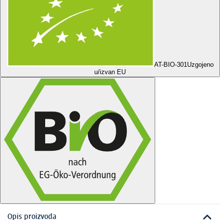
AT-BIO-301
Uzgojeno
u/izvan EU
Opis proizvoda