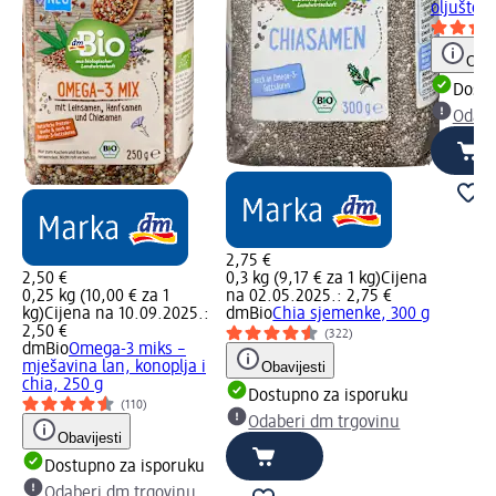
oljušten
Obav
Dostu
Odabe
2,75 €
2,50 €
0,3 kg (9,17 € za 1 kg)
Cijena
0,25 kg (10,00 € za 1
na 02.05.2025.: 2,75 €
kg)
Cijena na 10.09.2025.:
dmBio
Chia sjemenke, 300 g
2,50 €
(322)
dmBio
Omega-3 miks –
mješavina lan, konoplja i
Obavijesti
chia, 250 g
Dostupno za isporuku
(110)
Odaberi dm trgovinu
Obavijesti
Dostupno za isporuku
Odaberi dm trgovinu