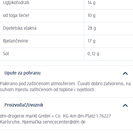
Ugljikohidrati
14 g
od toga šećer
10 g
Dijetetska vlakna
28 g
Bjelančevine
17 g
Sol
0,12 g
Upute za pohranu
Pakirano pod zaštićenom atmosferom. Čuvati dobro zatvoreno, na
suhom mjestu zaštićenom od topline i svjetlosti.
Proizvođač/Uvoznik
dm-drogerie markt GmbH + Co. KG Am dm-Platz 1 76227
Karlsruhe, Njemačka servicecenter@dm.de