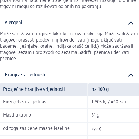
pozornost na napomene o alergenima. Navedeni sastojci u online
trgovini mogu se razlikovati od onih na pakiranju.
Alergeni
Može sadržavati tragove: kikiriki i derivati kikirikija Može sadržavati
tragove: orašasti plodovi i njihovi derivati (mogu uključivati
bademe, lješnjake, orahe, indijske oraščiće itd.) Može sadržavati
tragove: sezam i proizvodi od sezama Sadrži: pšenica i derivati
pšenice
Hranjive vrijednosti
Prosječne hranjive vrijednosti
na 100 g
Energetska vrijednost
1.903 kJ / 460 kcal
Masti ukupno
31 g
od toga zasićene masne kiseline
3,6 g