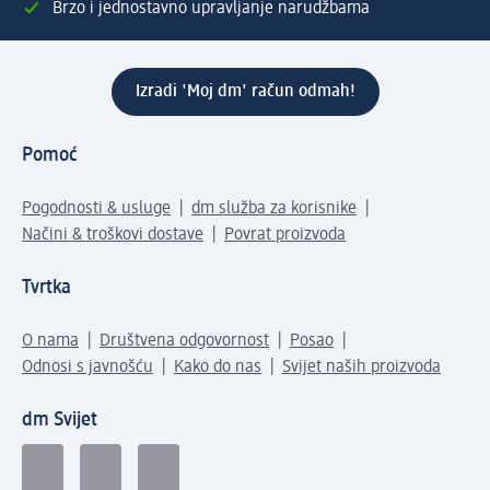
Brzo i jednostavno upravljanje narudžbama
Izradi 'Moj dm' račun odmah!
Pomoć
Pogodnosti & usluge
dm služba za korisnike
Načini & troškovi dostave
Povrat proizvoda
Tvrtka
O nama
Društvena odgovornost
Posao
Odnosi s javnošću
Kako do nas
Svijet naših proizvoda
dm Svijet