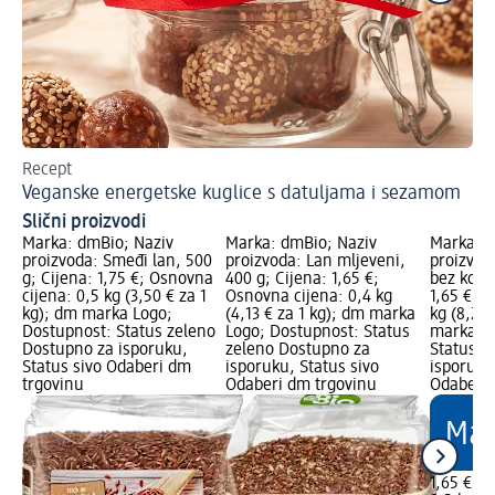
Recept
Su
Veganske energetske kuglice s datuljama i sezamom
Da
Slični proizvodi
Marka: dmBio; Naziv
Marka: dmBio; Naziv
Marka: d
proizvoda: Smeđi lan, 500
proizvoda: Lan mljeveni,
proizvod
g; Cijena: 1,75 €; Osnovna
400 g; Cijena: 1,65 €;
bez košti
cijena: 0,5 kg (3,50 € za 1
Osnovna cijena: 0,4 kg
1,65 €; 
kg); dm marka Logo;
(4,13 € za 1 kg); dm marka
kg (8,25 
Dostupnost: Status zeleno
Logo; Dostupnost: Status
marka Lo
Dostupno za isporuku,
zeleno Dostupno za
Status z
Status sivo Odaberi dm
isporuku, Status sivo
isporuku
trgovinu
Odaberi dm trgovinu
Odaberi 
1,65 €