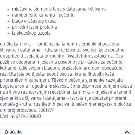
mješavina sjemenki lana s datuljama i šljivama
namijenjeno kuhanju i pečenju
blago orašastog okusa
prirodni izvor proteina
iz ekološkog uzgoja
dmBio Lan miks – kombinacija lanenih sjemenki obogaćena
šljivama i datuljama – idealan je izbor za sve koji žele dodatno
unaprijediti svoja jela prirodnim i kvalitetnim sastojcima. Ova
pažljivo odabrana mješavina posebno je prikladna za pečenje i
kuhanje, gdje svojom blagom, orašastom aromom obogaćuje
različita jela od tijesta, poput peciva, kruha ili toplih kaša
pripremljenih kuhanjem. Tijekom pečenja sjemenke razvijaju
bogatu aromu i ugodnu hrskavost, čime doprinose punijem okusu i
nutritivno raznovrsnijim receptima. Lan miks – mješavina lanenih
sjemenki sa šljivama i datuljama – izvrstan je dodatak pripremi
domaćeg kruha, rustikalnih peciva ili pečenih energetskih pločica.
dm broj proizvoda: 3081974
EAN: 4067796193893
Značajke