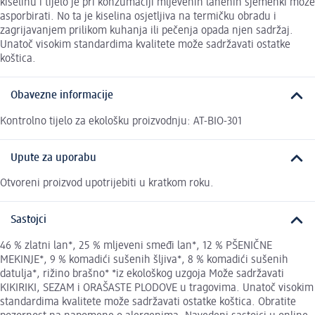
kiselinu i tijelo je pri konzumaciji mljevenih lanenih sjemenki može
asporbirati. No ta je kiselina osjetljiva na termičku obradu i
zagrijavanjem prilikom kuhanja ili pečenja opada njen sadržaj.
Unatoč visokim standardima kvalitete može sadržavati ostatke
koštica.
Obavezne informacije
Kontrolno tijelo za ekološku proizvodnju: AT-BIO-301
Upute za uporabu
Otvoreni proizvod upotrijebiti u kratkom roku.
Sastojci
46 % zlatni lan*, 25 % mljeveni smeđi lan*, 12 % PŠENIČNE
MEKINJE*, 9 % komadići sušenih šljiva*, 8 % komadići sušenih
datulja*, rižino brašno* *iz ekološkog uzgoja Može sadržavati
KIKIRIKI, SEZAM i ORAŠASTE PLODOVE u tragovima. Unatoč visokim
standardima kvalitete može sadržavati ostatke koštica. Obratite