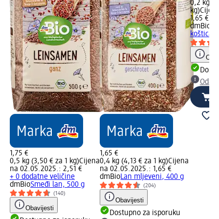
0,2 kg (8
kg)
Cijen
1,65 €
dmBio
Da
koštica, 
Obav
Dostu
Odabe
1,75 €
1,65 €
0,5 kg (3,50 € za 1 kg)
Cijena
0,4 kg (4,13 € za 1 kg)
Cijena
na 02.05.2025.: 2,51 €
na 02.05.2025.: 1,65 €
+ 0 dodatne veličine
dmBio
Lan mljeveni, 400 g
dmBio
Smeđi lan, 500 g
(204)
(140)
Obavijesti
Obavijesti
Dostupno za isporuku