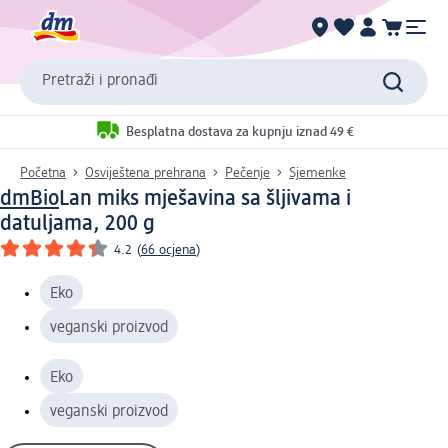
Pretraži i pronađi
Besplatna dostava za kupnju iznad 49 €
Početna
Osviještena prehrana
Pečenje
Sjemenke
dmBio
Lan miks mješavina sa šljivama i
datuljama, 200 g
4.2
(
66 ocjena
)
Eko
veganski proizvod
Eko
veganski proizvod