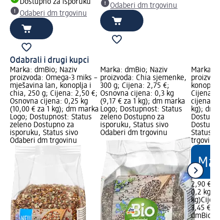
Dostupno za isporuku
Odaberi dm trgovinu
Odaberi dm trgovinu
Odabrali i drugi kupci
Marka: dmBio; Naziv
Marka: dmBio; Naziv
Marka: d
proizvoda: Omega-3 miks –
proizvoda: Chia sjemenke,
proizvod
mješavina lan, konoplja i
300 g; Cijena: 2,75 €;
konoplje 
chia, 250 g; Cijena: 2,50 €;
Osnovna cijena: 0,3 kg
Cijena: 
Osnovna cijena: 0,25 kg
(9,17 € za 1 kg); dm marka
cijena: 0
(10,00 € za 1 kg); dm marka
Logo; Dostupnost: Status
kg); dm 
Logo; Dostupnost: Status
zeleno Dostupno za
Dostupno
zeleno Dostupno za
isporuku, Status sivo
Dostupno
isporuku, Status sivo
Odaberi dm trgovinu
Status s
Odaberi dm trgovinu
trgovinu
2,90 €
0,2 kg (1
kg)
Cijen
3,45 €
dmBio
Sj