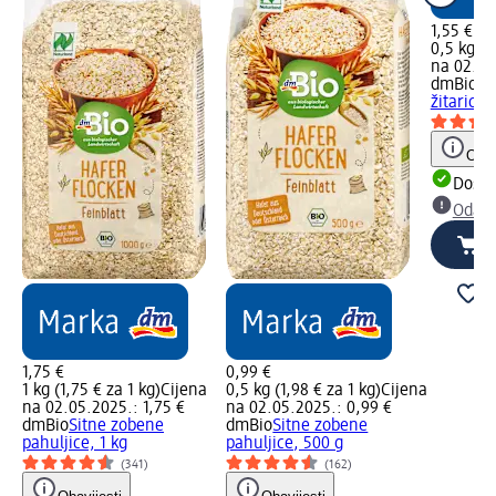
1,55 €
0,5 kg (3
na 02.05
dmBio
Pa
žitarica,
Obav
Dostu
Odabe
1,75 €
0,99 €
1 kg (1,75 € za 1 kg)
Cijena
0,5 kg (1,98 € za 1 kg)
Cijena
na 02.05.2025.: 1,75 €
na 02.05.2025.: 0,99 €
dmBio
Sitne zobene
dmBio
Sitne zobene
pahuljice, 1 kg
pahuljice, 500 g
(341)
(162)