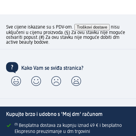
Sve cijene iskazane su s PDV-om.
Troškovi dostave
nisu
uključeni u cijenu proizvoda.
(§) Za ovu stavku nije moguće
ostvariti popust.
(#) Za ovu stavku nije moguće dobiti dm
active beauty bodove.
Kako Vam se sviđa stranica?
Kupujte brzo i udobno s 'Moj dm' računom
⁽¹⁾ Besplatna dostava za kupnju iznad 49 € i besplatno
Ekspresno preuzimanje u dm trgovini