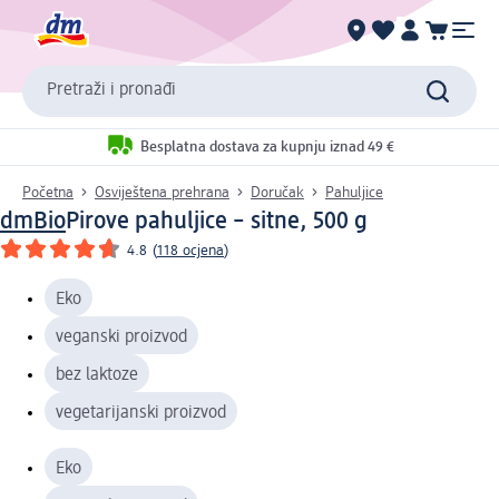
Pretraži i pronađi
Besplatna dostava za kupnju iznad 49 €
Početna
Osviještena prehrana
Doručak
Pahuljice
dmBio
Pirove pahuljice – sitne, 500 g
4.8
(
118 ocjena
)
Eko
veganski proizvod
bez laktoze
vegetarijanski proizvod
Eko