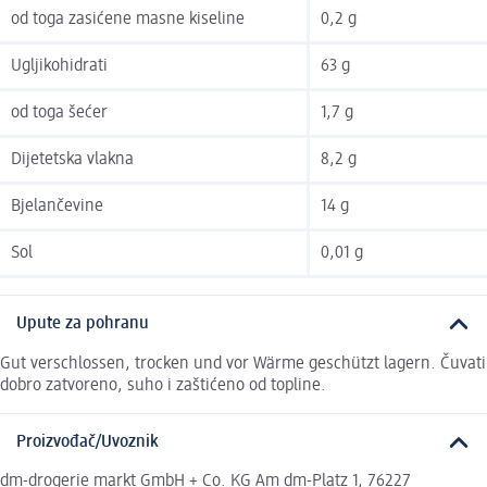
od toga zasićene masne kiseline
0,2 g
Ugljikohidrati
63 g
od toga šećer
1,7 g
Dijetetska vlakna
8,2 g
Bjelančevine
14 g
Sol
0,01 g
Upute za pohranu
Gut verschlossen, trocken und vor Wärme geschützt lagern. Čuvati
dobro zatvoreno, suho i zaštićeno od topline.
Proizvođač/Uvoznik
dm-drogerie markt GmbH + Co. KG Am dm-Platz 1, 76227