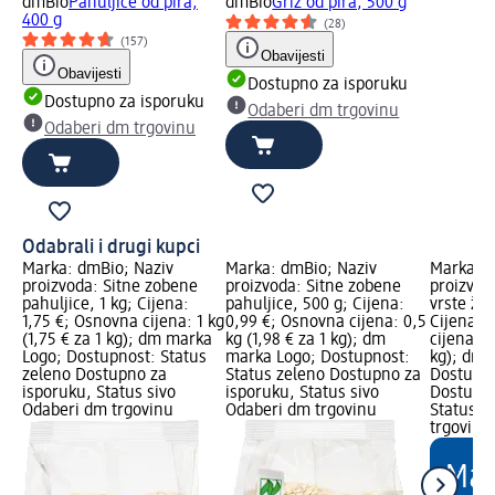
dmBio
Pahuljice od pira,
dmBio
Griz od pira, 500 g
400 g
(28)
(157)
Obavijesti
Obavijesti
Dostupno za isporuku
Dostupno za isporuku
Odaberi dm trgovinu
Odaberi dm trgovinu
Odabrali i drugi kupci
Marka: dmBio; Naziv
Marka: dmBio; Naziv
Marka: d
proizvoda: Sitne zobene
proizvoda: Sitne zobene
proizvod
pahuljice, 1 kg; Cijena:
pahuljice, 500 g; Cijena:
vrste žit
1,75 €; Osnovna cijena: 1 kg
0,99 €; Osnovna cijena: 0,5
Cijena: 
(1,75 € za 1 kg); dm marka
kg (1,98 € za 1 kg); dm
cijena: 0
Logo; Dostupnost: Status
marka Logo; Dostupnost:
kg); dm 
zeleno Dostupno za
Status zeleno Dostupno za
Dostupno
isporuku, Status sivo
isporuku, Status sivo
Dostupno
Odaberi dm trgovinu
Odaberi dm trgovinu
Status s
trgovinu