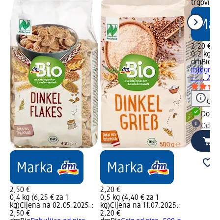
trgovinu
2,20 €
0,2 kg (1
dmBio
Pi
integral
–..., 200
Obav
Dostu
Odabe
2,50 €
2,20 €
0,4 kg (6,25 € za 1
0,5 kg (4,40 € za 1
kg)
Cijena na 02.05.2025.:
kg)
Cijena na 11.07.2025.:
2,50 €
2,20 €