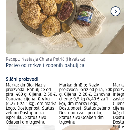
Recept: Nastasja Chiara Petrić (Hrvatska)
Lag
Pecivo od mrkve i zobenih pahuljica
Ta
ko
Slični proizvodi
Marka: dmBio; Naziv
Marka: dmBio; Naziv
Marka: d
proizvoda: Pahuljice od
proizvoda: Griz od pira, 500
proizvod
pira, 400 g; Cijena: 2,50 €;
g; Cijena: 2,20 €; Osnovna
integral
Osnovna cijena: 0,4 kg
cijena: 0,5 kg (4,40 € za 1
zaslađe
(6,25 € za 1 kg); dm marka
kg); dm marka Logo;
Cijena: 
Logo; Dostupnost: Status
Dostupnost: Status zeleno
cijena: 0
zeleno Dostupno za
Dostupno za isporuku,
kg); dm 
isporuku, Status sivo
Status sivo Odaberi dm
Dostupno
Odaberi dm trgovinu
trgovinu
Dostupno
Status s