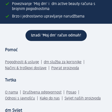
Povezivanje 'Moj dm' i dm active beauty računa s
brojnim pogodnostima
Brzo i jednostavno upravljanje narudžbama
Izradi 'Moj dm' račun odmah!
Pomoć
Pogodnosti & usluge
dm služba za korisnike
Načini & troškovi dostave
Povrat proizvoda
Tvrtka
O nama
Društvena odgovornost
Posao
Odnosi s javnošću
Kako do nas
Svijet naših proizvoda
dm Svijet