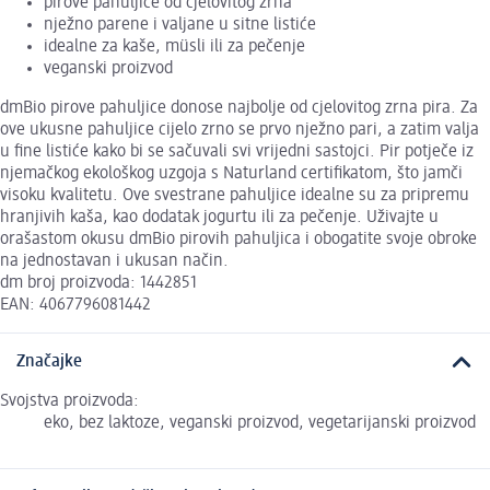
pirove pahuljice od cjelovitog zrna
nježno parene i valjane u sitne listiće
idealne za kaše, müsli ili za pečenje
veganski proizvod
dmBio pirove pahuljice donose najbolje od cjelovitog zrna pira. Za
ove ukusne pahuljice cijelo zrno se prvo nježno pari, a zatim valja
u fine listiće kako bi se sačuvali svi vrijedni sastojci. Pir potječe iz
njemačkog ekološkog uzgoja s Naturland certifikatom, što jamči
visoku kvalitetu. Ove svestrane pahuljice idealne su za pripremu
hranjivih kaša, kao dodatak jogurtu ili za pečenje. Uživajte u
orašastom okusu dmBio pirovih pahuljica i obogatite svoje obroke
na jednostavan i ukusan način.
dm broj proizvoda: 1442851
EAN: 4067796081442
Značajke
Svojstva proizvoda:
eko, bez laktoze, veganski proizvod, vegetarijanski proizvod