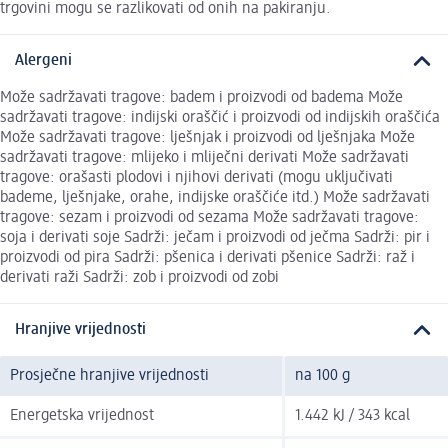
trgovini mogu se razlikovati od onih na pakiranju.
Alergeni
Može sadržavati tragove: badem i proizvodi od badema Može
sadržavati tragove: indijski oraščić i proizvodi od indijskih oraščića
Može sadržavati tragove: lješnjak i proizvodi od lješnjaka Može
sadržavati tragove: mlijeko i mliječni derivati Može sadržavati
tragove: orašasti plodovi i njihovi derivati (mogu uključivati
bademe, lješnjake, orahe, indijske oraščiće itd.) Može sadržavati
tragove: sezam i proizvodi od sezama Može sadržavati tragove:
soja i derivati soje Sadrži: ječam i proizvodi od ječma Sadrži: pir i
proizvodi od pira Sadrži: pšenica i derivati pšenice Sadrži: raž i
derivati raži Sadrži: zob i proizvodi od zobi
Hranjive vrijednosti
Prosječne hranjive vrijednosti
na 100 g
Energetska vrijednost
1.442 kJ / 343 kcal