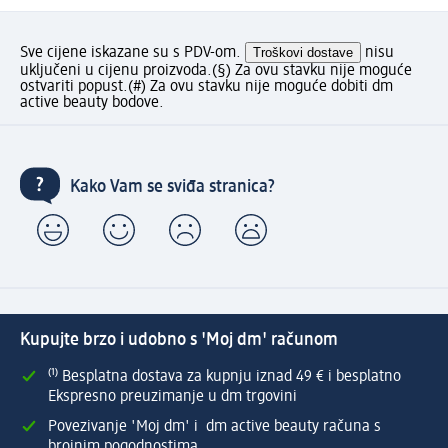
Sve cijene iskazane su s PDV-om.
Troškovi dostave
nisu
uključeni u cijenu proizvoda.
(§) Za ovu stavku nije moguće
ostvariti popust.
(#) Za ovu stavku nije moguće dobiti dm
active beauty bodove.
Kako Vam se sviđa stranica?
Kupujte brzo i udobno s 'Moj dm' računom
⁽¹⁾ Besplatna dostava za kupnju iznad 49 € i besplatno
Ekspresno preuzimanje u dm trgovini
Povezivanje 'Moj dm' i dm active beauty računa s
brojnim pogodnostima