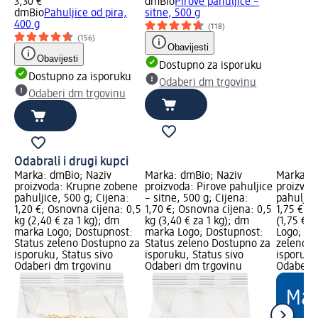
3,30 €
dmBio
Pirove pahuljice –
dmBio
Pahuljice od pira,
sitne, 500 g
400 g
(118)
(156)
Obavijesti
Obavijesti
Dostupno za isporuku
Dostupno za isporuku
Odaberi dm trgovinu
Odaberi dm trgovinu
Odabrali i drugi kupci
Marka: dmBio; Naziv
Marka: dmBio; Naziv
Marka: d
proizvoda: Krupne zobene
proizvoda: Pirove pahuljice
proizvod
pahuljice, 500 g; Cijena:
– sitne, 500 g; Cijena:
pahuljice
1,20 €; Osnovna cijena: 0,5
1,70 €; Osnovna cijena: 0,5
1,75 €; O
kg (2,40 € za 1 kg); dm
kg (3,40 € za 1 kg); dm
(1,75 € 
marka Logo; Dostupnost:
marka Logo; Dostupnost:
Logo; Do
Status zeleno Dostupno za
Status zeleno Dostupno za
zeleno D
isporuku, Status sivo
isporuku, Status sivo
isporuku
Odaberi dm trgovinu
Odaberi dm trgovinu
Odaberi 