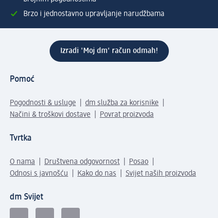
Brzo i jednostavno upravljanje narudžbama
Izradi 'Moj dm' račun odmah!
Pomoć
Pogodnosti & usluge
dm služba za korisnike
Načini & troškovi dostave
Povrat proizvoda
Tvrtka
O nama
Društvena odgovornost
Posao
Odnosi s javnošću
Kako do nas
Svijet naših proizvoda
dm Svijet