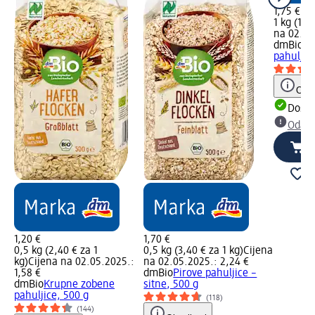
1,75 €
1 kg (1,7
na 02.05
dmBio
Si
pahuljice
Obav
Dostu
Odabe
1,20 €
1,70 €
0,5 kg (2,40 € za 1
0,5 kg (3,40 € za 1 kg)
Cijena
kg)
Cijena na 02.05.2025.:
na 02.05.2025.: 2,24 €
1,58 €
dmBio
Pirove pahuljice –
dmBio
Krupne zobene
sitne, 500 g
pahuljice, 500 g
(118)
(144)