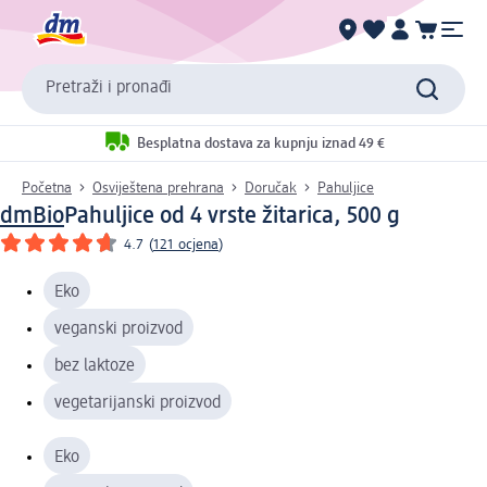
Pretraži i pronađi
Besplatna dostava za kupnju iznad 49 €
Početna
Osviještena prehrana
Doručak
Pahuljice
dmBio
Pahuljice od 4 vrste žitarica, 500 g
4.7
(
121 ocjena
)
Eko
veganski proizvod
bez laktoze
vegetarijanski proizvod
Eko