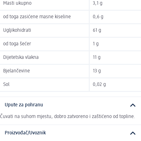
Masti ukupno
3,1 g
od toga zasićene masne kiseline
0,6 g
Ugljikohidrati
61 g
od toga šećer
1 g
Dijetetska vlakna
11 g
Bjelančevine
13 g
Sol
0,02 g
Upute za pohranu
Čuvati na suhom mjestu, dobro zatvoreno i zaštićeno od topline.
Proizvođač/Uvoznik