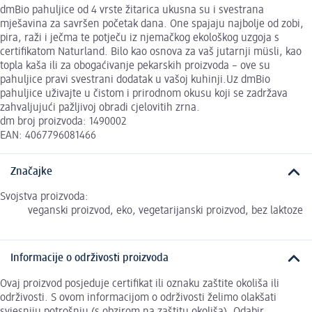
dmBio pahuljice od 4 vrste žitarica ukusna su i svestrana
mješavina za savršen početak dana. One spajaju najbolje od zobi,
pira, raži i ječma te potječu iz njemačkog ekološkog uzgoja s
certifikatom Naturland. Bilo kao osnova za vaš jutarnji müsli, kao
topla kaša ili za obogaćivanje pekarskih proizvoda – ove su
pahuljice pravi svestrani dodatak u vašoj kuhinji.Uz dmBio
pahuljice uživajte u čistom i prirodnom okusu koji se zadržava
zahvaljujući pažljivoj obradi cjelovitih zrna.
dm broj proizvoda: 1490002
EAN: 4067796081466
Značajke
Svojstva proizvoda:
veganski proizvod, eko, vegetarijanski proizvod, bez laktoze
Informacije o održivosti proizvoda
Ovaj proizvod posjeduje certifikat ili oznaku zaštite okoliša ili
održivosti. S ovom informacijom o održivosti želimo olakšati
svjesniju potrošnju (s obzirom na zaštitu okoliša). Odabir