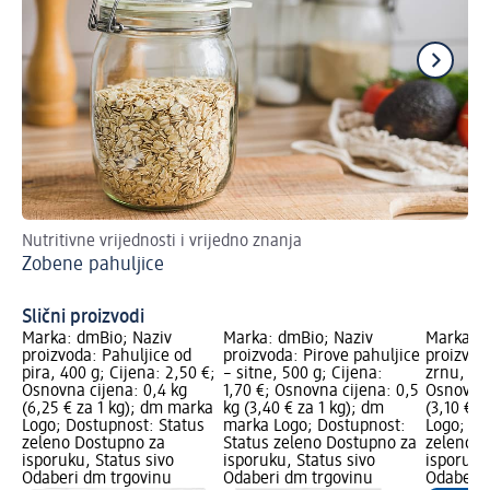
Nutritivne vrijednosti i vrijedno znanja
Zad
Zobene pahuljice
Ve
Slični proizvodi
Marka: dmBio; Naziv
Marka: dmBio; Naziv
Marka: d
proizvoda: Pahuljice od
proizvoda: Pirove pahuljice
proizvod
pira, 400 g; Cijena: 2,50 €;
– sitne, 500 g; Cijena:
zrnu, 500
Osnovna cijena: 0,4 kg
1,70 €; Osnovna cijena: 0,5
Osnovna 
(6,25 € za 1 kg); dm marka
kg (3,40 € za 1 kg); dm
(3,10 € 
Logo; Dostupnost: Status
marka Logo; Dostupnost:
Logo; Do
zeleno Dostupno za
Status zeleno Dostupno za
zeleno D
isporuku, Status sivo
isporuku, Status sivo
isporuku
Odaberi dm trgovinu
Odaberi dm trgovinu
Odaberi 