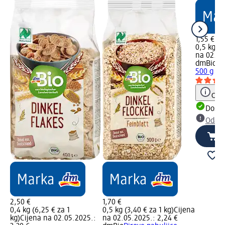
1,55 €
0,5 kg (3
na 02.05
dmBio
Zo
500 g
Obav
Dostu
Odabe
2,50 €
1,70 €
0,4 kg (6,25 € za 1
0,5 kg (3,40 € za 1 kg)
Cijena
kg)
Cijena na 02.05.2025.:
na 02.05.2025.: 2,24 €