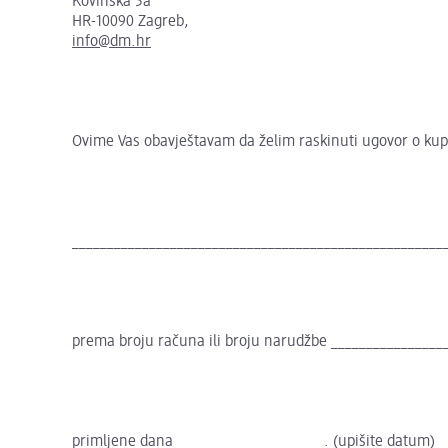
Kovinska 5a
HR-10090 Zagreb,
info@dm.hr
Ovime Vas obavještavam da želim raskinuti ugovor o kupn
_______________________________________________________
prema broju računa ili broju narudžbe ________________
primljene dana _____________________. (upišite datum)