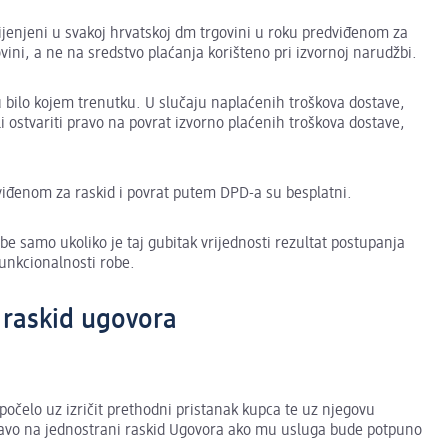
mijenjeni u svakoj hrvatskoj dm trgovini u roku predviđenom za
vini, a ne na sredstvo plaćanja korišteno pri izvornoj narudžbi.
u bilo kojem trenutku. U slučaju naplaćenih troškova dostave,
i ostvariti pravo na povrat izvorno plaćenih troškova dostave,
dviđenom za raskid i povrat putem DPD-a su besplatni.
e samo ukoliko je taj gubitak vrijednosti rezultat postupanja
 funkcionalnosti robe.
i raskid ugovora
počelo uz izričit prethodni pristanak kupca te uz njegovu
pravo na jednostrani raskid Ugovora ako mu usluga bude potpuno