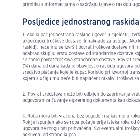
primitku s informacijama o sadržaju izjave o raskidu ug
Posljedice jednostranog raskida
1. Ako kupac jednostrano raskine ugovor u cijelosti, izvr
uključujući troškove dostave ili naknade za usluge. Ako
raskid), neće mu se izvršit povrat troškova dostave nit
odabrao skuplju vrstu dostave od standardne dostave koju
se samo povrat troškova standardne dostave. Povrat sred
(14) dana od dana kada je obavijest o raskidu ugovora od
sredstvo plaćanja koje je kupac koristio pri izvornoj tran
kojem slučaju mu neće biti naplaćeni nikakvi troškovi za
2. Povrat sredstava može biti odbijen do zaprimanja vrati
odgovoran za čuvanje otpremnog dokumenta kao dokaza za
3. Roba mora biti vraćena bez odgode i najkasnije u roku
Rok je ispunjen ako se roba pošalje prije isteka roka od 
ugovora ne mogu biti prihvaćena. Svi eventualni troškovi
pokriveni od strane kupca.