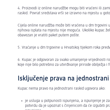
4. Proizvodi iz online narudžbe mogu biti vraćeni ili za
raskid. Povrat sredstava vrši se izravno na mjestu u goto
Cijela online narudžba može biti vraćena u dm trgovini 
njihova isplata na mjestu nije moguća. Ukoliko kupac žel
obavezan je vratiti paket putem pošte.
5. Vraćanje u dm trgovine u Hrvatskoj tijekom roka pre
6. Kupac je odgovoran za svako umanjenje vrijednosti rob
koje nije bilo potrebno za utvrđivanje prirode obilježja i
Isključenje prava na jednostran
Kupac nema pravo na jednostrani raskid ugovora ako:
je usluga u potpunosti ispunjena, a ispunjenje je za
potvrdu da je upoznat s činjenicom da će izgubiti 