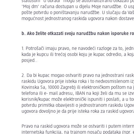
statusom "U obradi" mogu se automatizirano otkazati pu
'Moj dm' računa dostupan u dijelu Moje narudžbe. O usp
pošte potvrdu o poništavanju narudžbe. U slučaju da Vaš
mogućnost jednostranog raskida ugovora nakon dostave
b. Ako želite otkazati svoju narudžbu nakon isporuke ro
1. Potrošači imaju pravo, ne navodeći razloge za to, jed
kada je kupcu ili trećoj osobi koju je kupac odredio, a k
posjed..
2. Da bi kupac mogao ostvariti pravo na jednostrani rask
raskidu Ugovora prije isteka roka i to nedvosmislenom 
Kovinska 5a, 10000 Zagreb) ili elektroničkom poštom na
telefona ili e- mail adresu, IBAN na koji želi da mu se i
korisnik/kupac može elektronički ispuniti i poslati, a u
potvrdu primitka obavijesti o jednostranom raskidu Ugo
ugovora dovoljno je da prije isteka roka za raskid ugovor
Pravo na raskid ugovora može se ostvariti i putem inter
internetska funkcija, na trajnom nosaču podataka (npr. 