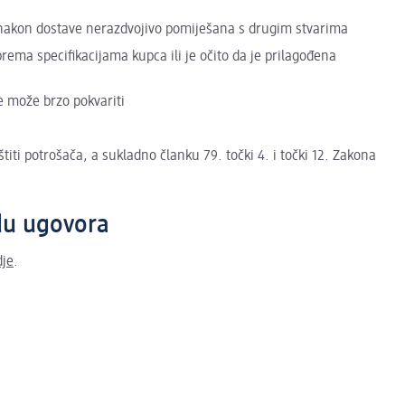
 nakon dostave nerazdvojivo pomiješana s drugim stvarima
rema specifikacijama kupca ili je očito da je prilagođena
se može brzo pokvariti
iti potrošača, a sukladno članku 79. točki 4. i točki 12. Zakona
idu ugovora
dje
.