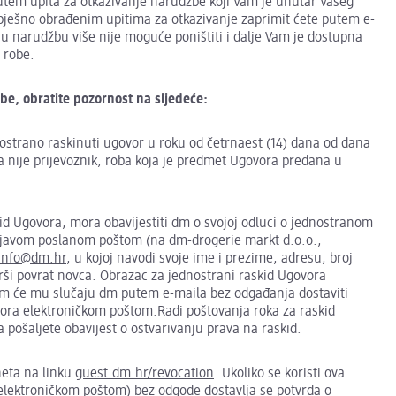
tem upita za otkazivanje narudžbe koji Vam je unutar Vašeg
ješno obrađenim upitima za otkazivanje zaprimit ćete putem e-
u narudžbu više nije moguće poništiti i dalje Vam je dostupna
 robe.
be, obratite pozornost na sljedeće:
nostrano raskinuti ugovor u roku od četrnaest (14) dana od dana
oja nije prijevoznik, roba koja je predmet Ugovora predana u
id Ugovora, mora obavijestiti dm o svojoj odluci o jednostranom
izjavom poslanom poštom (na dm-drogerie markt d.o.o.,
info@dm.hr
, u kojoj navodi svoje ime i prezime, adresu, broj
zvrši povrat novca. Obrazac za jednostrani raskid Ugovora
 tom će mu slučaju dm putem e-maila bez odgađanja dostaviti
vora elektroničkom poštom.Radi poštovanja roka za raskid
a pošaljete obavijest o ostvarivanju prava na raskid.
neta na linku
guest.dm.hr/revocation
. Ukoliko se koristi ova
elektroničkom poštom) bez odgode dostavlja se potvrda o