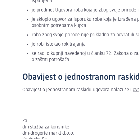
ispunjena
je predmet Ugovora roba koja je zbog svoje prirode
je sklopio ugovor za isporuku robe koja je izrađena p
osobnim potrebama kupca
roba zbog svoje prirode nije prikladna za povrat ili 
je robi istekao rok trajanja
se radi o kupnji navedenoj u članku 72. Zakona o zašt
o zaštiti potrošača.
Obavijest o jednostranom rask
Obavijest o jednostranom raskidu ugovora nalazi se i
ov
Za
dm služba za korisnike
dm-drogerie markt d.o.o.