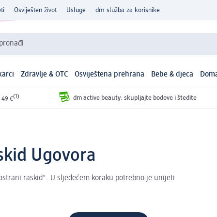
ti
Osviješten život
Usluge
dm služba za korisnike
 pronađi
arci
Zdravlje & OTC
Osviještena prehrana
Bebe & djeca
Doma
(1)
dm active beauty: skupljajte bodove i štedite
 49 €
askid Ugovora
strani raskid". U sljedećem koraku potrebno je unijeti