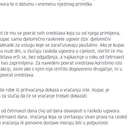
ovora te o datumu i vremenu njezinog primitka.
šit će mu se povrat svih sredstava koja su od njega primljena,
 kupac samo djelomično raskinete ugovor (tzv. djelomični
i naknade za uslugu koje se zaračunavaju paušalno. Ako je kupac
 nudi dm, u slučaju raskida ugovora u cijelosti, izvršit će mu
stava vrši se, bez odgađanja, a najkasnije u roku od četrnaest
 nas zaprimljena. Za navedeni povrat sredstava koristimo isto
sakciji, osim ako s njim nije izričito dogovoreno drugačije; ni u
 povrat sredstava.
le robe ili prihvaćanja dokaza o vraćanju iste. Kupac je
 slučaj da će se vraćanje trebati dokazati.
 od četrnaest dana (14) od dana obavijesti o raskidu ugovora.
četrnaest dana. Vraćanja koja se izvršavaju izvan prava na raskid
 vraćanja ili ponovne dostave moraju biti u potpunosti