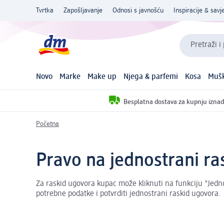
Tvrtka
Zapošljavanje
Odnosi s javnošću
Inspiracije & savje
Pretraži i
Novo
Marke
Make up
Njega & parfemi
Kosa
Mušk
Besplatna dostava za kupnju iznad
Početna
Pravo na jednostrani r
Za raskid ugovora kupac može kliknuti na funkciju "Jedno
potrebne podatke i potvrditi jednostrani raskid ugovora.