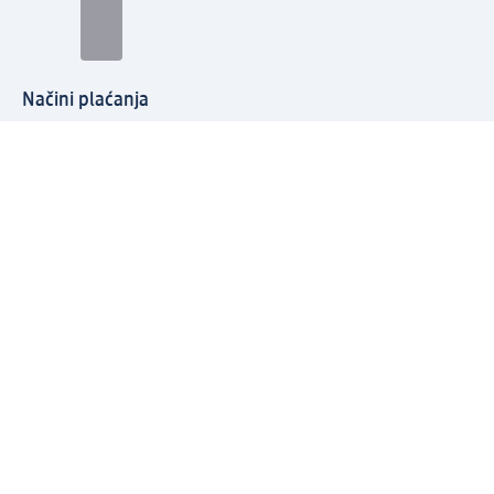
Načini plaćanja
Povežite se s nama