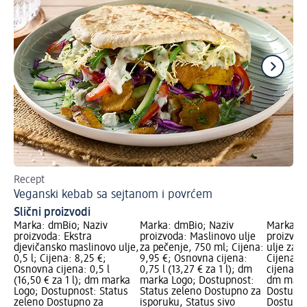
Recept
Re
Veganski kebab sa sejtanom i povrćem
Br
Slični proizvodi
Marka: dmBio; Naziv
Marka: dmBio; Naziv
Marka: d
proizvoda: Ekstra
proizvoda: Maslinovo ulje
proizvod
djevičansko maslinovo ulje,
za pečenje, 750 ml; Cijena:
ulje za 
0,5 l; Cijena: 8,25 €;
9,95 €; Osnovna cijena:
Cijena: 
Osnovna cijena: 0,5 l
0,75 l (13,27 € za 1 l); dm
cijena: 0,
(16,50 € za 1 l); dm marka
marka Logo; Dostupnost:
dm mark
Logo; Dostupnost: Status
Status zeleno Dostupno za
Dostupno
zeleno Dostupno za
isporuku, Status sivo
Dostupno