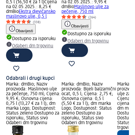
0,5 l (16,50 € za 1 l)
Cijena
na 02.05.2025.: 9,95 €
na 02.05.2025.: 8,25 €
dmBio
Maslinovo ulje za
dmBio
Ekstra djevičansko
pečenje, 750 ml
maslinovo ulje, 0,5 l
(264)
(338)
Obavijesti
Obavijesti
Dostupno za isporuku
Dostupno za isporuku
Odaberi dm trgovinu
Odaberi dm trgovinu
Odabrali i drugi kupci
Marka: dmBio; Naziv
Marka: dmBio; Naziv
Marka: d
proizvoda: Maslinovo ulje
proizvoda: Bijeli balzamični
proizvod
za pečenje, 750 ml; Cijena:
ocat, 0,5 l; Cijena: 2,75 €;
ulje za 
9,95 €; Osnovna cijena:
Osnovna cijena: 0,5 l
Cijena: 
0,75 l (13,27 € za 1 l); dm
(5,50 € za 1 l); dm marka
cijena: 0,
marka Logo; Dostupnost:
Logo; Dostupnost: Status
dm mark
Status zeleno Dostupno za
zeleno Dostupno za
Dostupno
isporuku, Status sivo
isporuku, Status sivo
Dostupno
Odaberi dm trgovinu
Odaberi dm trgovinu
Status s
trgovinu