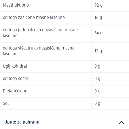
Masti ukupno
92 g
od toga zasićene masne kiseline
16 g
od toga jednostruko nezasićene masne
64 g
kiseline
od toga višestruko nezasićene masne
12 g
kiseline
Ugljikohidrati
0 g
od toga šećer
0 g
Bjelančevine
0 g
Sol
0 g
Upute za pohranu