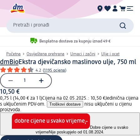
Pretraži i pronađi
Besplatna dostava za kupnju iznad 49 €
Početna
Osviještena prehrana
Umaci i začini
Ulje i ocat
dmBio
Ekstra djevičansko maslinovo ulje, 750 ml
4.2
(
1195 ocjena
)
10,50 €
0,75 l (14,00 € za 1 l)
Cijena na 02.05.2025.: 10,50 €
Jedinična cijena
s uključenim PDV-om.
Troškovi dostave
nisu uključeni u cijenu
proizvoda.
Dobre cijene u svako
vrijeme
Nije poskupjelo od 01.08.2024.