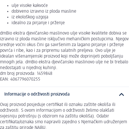
ulje visoke kakvoće
dobiveno izravno iz ploda masline
iz ekološkog uzgoja
idealno za pirjanje i prženje
dmBio ekstra djevičansko maslinovo ulje visoke kvalitete dobiva se
izravno iz ploda masline isključivo mehaničkim postupcima. Njegov
srednje voćni okus čini ga savršenim za lagano pirjanje i prženje
povrća i ribe, kao i za pripremu salatnih preljeva. Ovo ulje je
idealan višenamjenski proizvod koji može doprinijeti poboljšanju
mnogih jela. dmBio ekstra djevičansko maslinovo ulje ne bi trebalo
nedostajati u nijednoj kuhinji.
dm broj proizvoda: 1459848
EAN: 4067796070255
Informacije o održivosti proizvoda
Ovaj proizvod posjeduje certifikat ili oznaku zaštite okoliša ili
održivosti. S ovom informacijom o održivosti želimo olakšati
svjesniju potrošnju (s obzirom na zaštitu okoliša). Odabir
certifikata/oznaka smo napravili zajedno s Njemačkim udruženjem
za zaštitu prirode NABU.