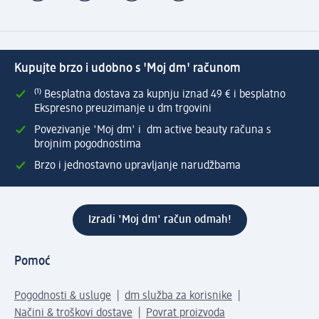
Kupujte brzo i udobno s 'Moj dm' računom
⁽¹⁾ Besplatna dostava za kupnju iznad 49 € i besplatno
Ekspresno preuzimanje u dm trgovini
Povezivanje 'Moj dm' i dm active beauty računa s
brojnim pogodnostima
Brzo i jednostavno upravljanje narudžbama
Izradi 'Moj dm' račun odmah!
Pomoć
Pogodnosti & usluge
dm služba za korisnike
Načini & troškovi dostave
Povrat proizvoda