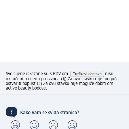
Sve cijene iskazane su s PDV-om.
Troškovi dostave
nisu
uključeni u cijenu proizvoda.
(§) Za ovu stavku nije moguće
ostvariti popust.
(#) Za ovu stavku nije moguće dobiti dm
active beauty bodove.
Kako Vam se sviđa stranica?