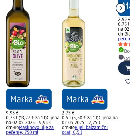
2,95 €
0,75 l (3,
na 02.05
dmBio
Su
pečenje,
Dostu
Odabe
9,95 €
2,75 €
0,75 l (13,27 € za 1 l)
Cijena
0,5 l (5,50 € za 1 l)
Cijena na
na 02.05.2025.: 9,95 €
02.05.2025.: 2,75 €
dmBio
Maslinovo ulje za
dmBio
Bijeli balzamični
pečenje, 750 ml
ocat, 0,5 l