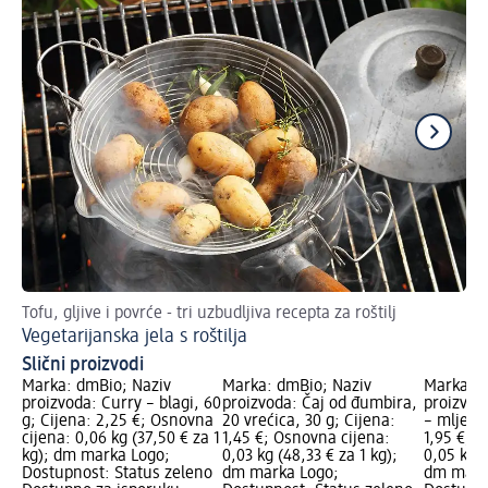
Tofu, gljive i povrće - tri uzbudljiva recepta za roštilj
Re
Vegetarijanska jela s roštilja
Ju
Slični proizvodi
Marka: dmBio; Naziv
Marka: dmBio; Naziv
Marka: d
proizvoda: Curry – blagi, 60
proizvoda: Čaj od đumbira,
proizvod
g; Cijena: 2,25 €; Osnovna
20 vrećica, 30 g; Cijena:
– mljeven
cijena: 0,06 kg (37,50 € za 1
1,45 €; Osnovna cijena:
1,95 €; 
kg); dm marka Logo;
0,03 kg (48,33 € za 1 kg);
0,05 kg (
Dostupnost: Status zeleno
dm marka Logo;
dm mark