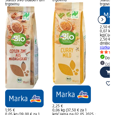
Status sivo Odaberi dm
trgovinu
Status s
trgovinu
trgovinu
2,50 €
0,07 kg (
kg)
Cijen
2,50 €
dmBio
Ml
slatka, 7
Dostu
Odabe
2,25 €
1,95 €
0,06 kg (37,50 € za 1
0,05 kg (39,00 € za 1
kg)
Cijena na 02.05.2025.: