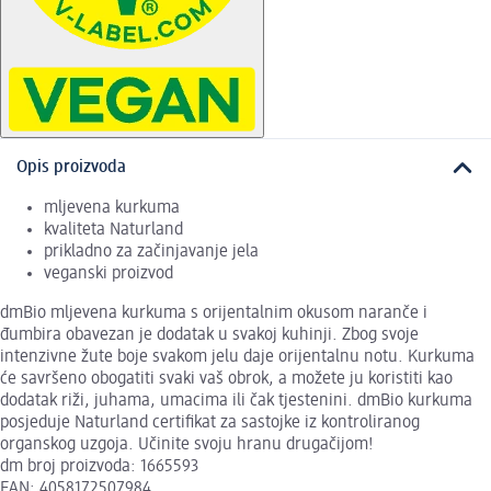
Opis proizvoda
mljevena kurkuma
kvaliteta Naturland
prikladno za začinjavanje jela
veganski proizvod
dmBio mljevena kurkuma s orijentalnim okusom naranče i
đumbira obavezan je dodatak u svakoj kuhinji. Zbog svoje
intenzivne žute boje svakom jelu daje orijentalnu notu. Kurkuma
će savršeno obogatiti svaki vaš obrok, a možete ju koristiti kao
dodatak riži, juhama, umacima ili čak tjestenini. dmBio kurkuma
posjeduje Naturland certifikat za sastojke iz kontroliranog
organskog uzgoja. Učinite svoju hranu drugačijom!
dm broj proizvoda: 1665593
EAN: 4058172507984