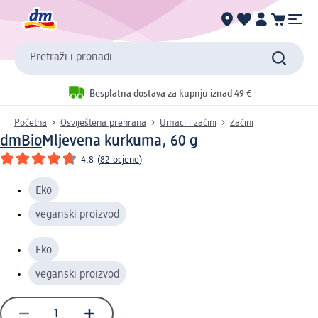
Pretraži i pronađi
Besplatna dostava za kupnju iznad 49 €
Početna
Osviještena prehrana
Umaci i začini
Začini
dmBio
Mljevena kurkuma, 60 g
4.8
(
82 ocjene
)
Eko
veganski proizvod
Eko
veganski proizvod