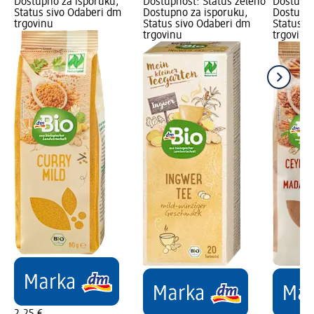
Dostupno za isporuku,
Dostupnost: Status zeleno
Dostupno
Status sivo Odaberi dm
Dostupno za isporuku,
Dostupno
trgovinu
Status sivo Odaberi dm
Status s
trgovinu
trgovinu
2,25 €