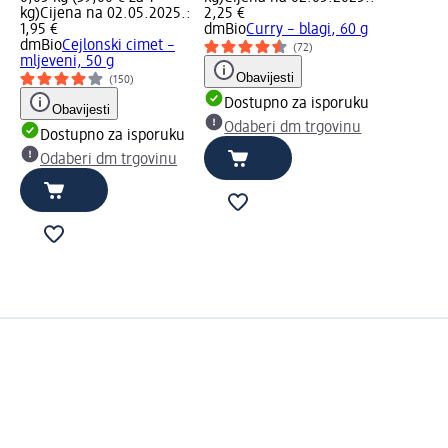
kg)
Cijena na 02.05.2025.:
2,25 €
1,95 €
dmBio
Curry – blagi, 60 g
dmBio
Cejlonski cimet –
(72)
mljeveni, 50 g
Obavijesti
(150)
Dostupno za isporuku
Obavijesti
Odaberi dm trgovinu
Dostupno za isporuku
Odaberi dm trgovinu