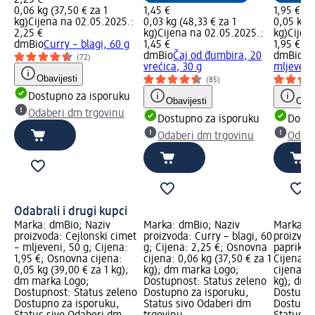
0,06 kg (37,50 € za 1
1,45 €
1,95 €
kg)
Cijena na 02.05.2025.:
0,03 kg (48,33 € za 1
0,05 kg (
2,25 €
kg)
Cijena na 02.05.2025.:
kg)
Cijen
dmBio
Curry – blagi, 60 g
1,45 €
1,95 €
dmBio
Čaj od đumbira, 20
dmBio
Ce
(72)
vrećica, 30 g
mljeveni
Obavijesti
(85)
Dostupno za isporuku
Obavijesti
Obav
Odaberi dm trgovinu
Dostupno za isporuku
Dostu
Odaberi dm trgovinu
Odabe
Odabrali i drugi kupci
Marka: dmBio; Naziv
Marka: dmBio; Naziv
Marka: d
proizvoda: Cejlonski cimet
proizvoda: Curry – blagi, 60
proizvod
– mljeveni, 50 g; Cijena:
g; Cijena: 2,25 €; Osnovna
paprika s
1,95 €; Osnovna cijena:
cijena: 0,06 kg (37,50 € za 1
Cijena: 
0,05 kg (39,00 € za 1 kg);
kg); dm marka Logo;
cijena: 0
dm marka Logo;
Dostupnost: Status zeleno
kg); dm 
Dostupnost: Status zeleno
Dostupno za isporuku,
Dostupno
Dostupno za isporuku,
Status sivo Odaberi dm
Dostupno