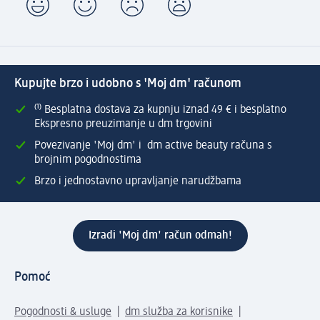
Kupujte brzo i udobno s 'Moj dm' računom
⁽¹⁾ Besplatna dostava za kupnju iznad 49 € i besplatno
Ekspresno preuzimanje u dm trgovini
Povezivanje 'Moj dm' i dm active beauty računa s
brojnim pogodnostima
Brzo i jednostavno upravljanje narudžbama
Izradi 'Moj dm' račun odmah!
Pomoć
Pogodnosti & usluge
dm služba za korisnike