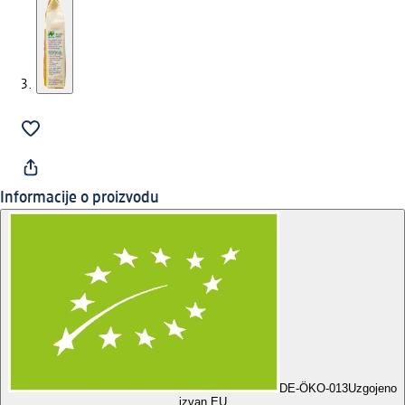
Informacije o proizvodu
DE-ÖKO-013
Uzgojeno
izvan EU