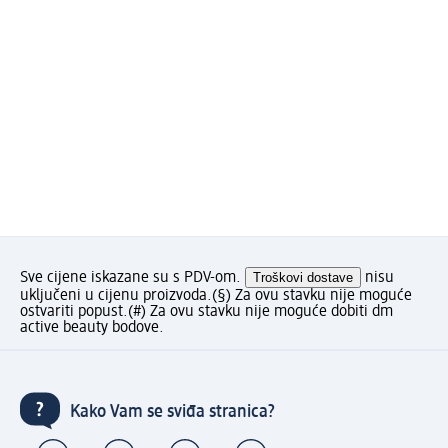
Sve cijene iskazane su s PDV-om.
Troškovi dostave
nisu
uključeni u cijenu proizvoda.
(§) Za ovu stavku nije moguće
ostvariti popust.
(#) Za ovu stavku nije moguće dobiti dm
active beauty bodove.
Kako Vam se sviđa stranica?