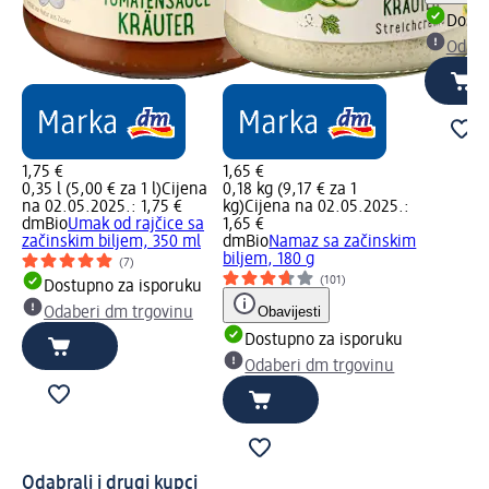
Dostu
Odabe
1,75 €
1,65 €
0,35 l (5,00 € za 1 l)
Cijena
0,18 kg (9,17 € za 1
na 02.05.2025.: 1,75 €
kg)
Cijena na 02.05.2025.:
dmBio
Umak od rajčice sa
1,65 €
začinskim biljem, 350 ml
dmBio
Namaz sa začinskim
biljem, 180 g
(7)
(101)
Dostupno za isporuku
Obavijesti
Odaberi dm trgovinu
Dostupno za isporuku
Odaberi dm trgovinu
Odabrali i drugi kupci