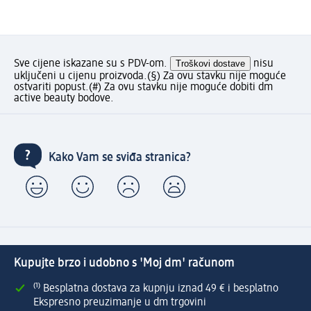
Sve cijene iskazane su s PDV-om.
Troškovi dostave
nisu
uključeni u cijenu proizvoda.
(§) Za ovu stavku nije moguće
ostvariti popust.
(#) Za ovu stavku nije moguće dobiti dm
active beauty bodove.
Kako Vam se sviđa stranica?
Kupujte brzo i udobno s 'Moj dm' računom
⁽¹⁾ Besplatna dostava za kupnju iznad 49 € i besplatno
Ekspresno preuzimanje u dm trgovini