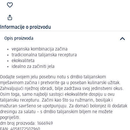
Informacije o proizvodu
Opis proizvoda
veganska kombinacija začina
tradicionalna talijanska receptura
ekokvaliteta
idealno za začiniti jela
Dodajte svojem jelu posebnu notu s dmBio talijanskom
mješavinom začina i pretvorite ga u poseban kulinarski užitak.
Zahvaljujući nježnoj obradi, bilje zadržava svoj jedinstveni okus.
Osim toga, samo najbolji sastojci ekokvalitete dospiju u ovu
talijansku recepturu. Začini kao što su ružmarin, bosiljak i
mažuran savršeno se upotpunjuju. Za domaći bolonjez ili dodatak
dresingu za salatu – s dmBio talijanskim biljem ne možete
pogriješiti.
dm broj proizvoda: 1666949
EAN: 4058172507960