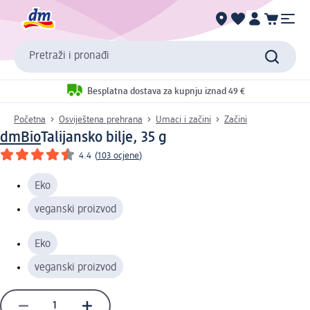
Pretraži i pronađi
Besplatna dostava za kupnju iznad 49 €
Početna
Osviještena prehrana
Umaci i začini
Začini
dmBio
Talijansko bilje, 35 g
4.4
(
103 ocjene
)
Eko
veganski proizvod
Eko
veganski proizvod