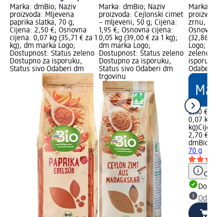
Marka: dmBio; Naziv
Marka: dmBio; Naziv
Marka: d
proizvoda: Mljevena
proizvoda: Cejlonski cimet
proizvod
paprika slatka, 70 g;
– mljeveni, 50 g; Cijena:
zrnu, 70 
Cijena: 2,50 €; Osnovna
1,95 €; Osnovna cijena:
Osnovna 
cijena: 0,07 kg (35,71 € za 1
0,05 kg (39,00 € za 1 kg);
(32,86 €
kg); dm marka Logo;
dm marka Logo;
Logo; Do
Dostupnost: Status zeleno
Dostupnost: Status zeleno
zeleno D
Dostupno za isporuku,
Dostupno za isporuku,
isporuku
Status sivo Odaberi dm
Status sivo Odaberi dm
Odaberi 
trgovinu
2,30 €
0,07 kg (
kg)
Cijen
2,70 €
dmBio
Cr
70 g
Obav
Dostu
Odabe