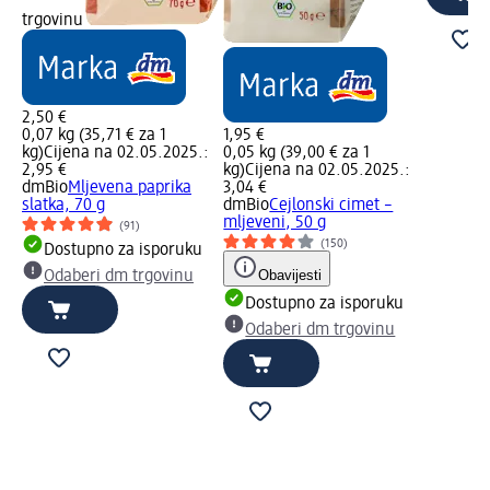
trgovinu
2,50 €
0,07 kg (35,71 € za 1
1,95 €
kg)
Cijena na 02.05.2025.:
0,05 kg (39,00 € za 1
2,95 €
kg)
Cijena na 02.05.2025.:
dmBio
Mljevena paprika
3,04 €
slatka, 70 g
dmBio
Cejlonski cimet –
mljeveni, 50 g
(91)
(150)
Dostupno za isporuku
Obavijesti
Odaberi dm trgovinu
Dostupno za isporuku
Odaberi dm trgovinu