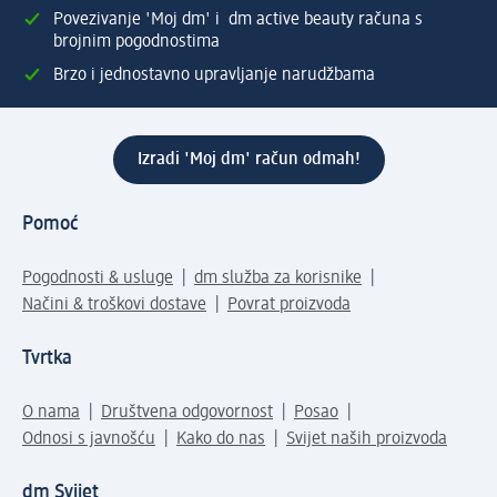
Povezivanje 'Moj dm' i dm active beauty računa s
brojnim pogodnostima
Brzo i jednostavno upravljanje narudžbama
Izradi 'Moj dm' račun odmah!
Pomoć
Pogodnosti & usluge
dm služba za korisnike
Načini & troškovi dostave
Povrat proizvoda
Tvrtka
O nama
Društvena odgovornost
Posao
Odnosi s javnošću
Kako do nas
Svijet naših proizvoda
dm Svijet