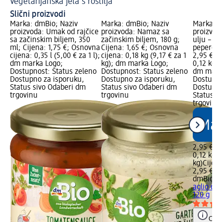
Vegetarijanska jela s roštilja
Ve
Slični proizvodi
Marka: dmBio; Naziv
Marka: dmBio; Naziv
Marka: d
proizvoda: Umak od rajčice
proizvoda: Namaz sa
proizvoda
sa začinskim biljem, 350
začinskim biljem, 180 g;
ulju – ag
ml; Cijena: 1,75 €; Osnovna
Cijena: 1,65 €; Osnovna
peperonc
cijena: 0,35 l (5,00 € za 1 l);
cijena: 0,18 kg (9,17 € za 1
2,95 €; 
dm marka Logo;
kg); dm marka Logo;
0,12 kg (
Dostupnost: Status zeleno
Dostupnost: Status zeleno
dm mark
Dostupno za isporuku,
Dostupno za isporuku,
Dostupno
Status sivo Odaberi dm
Status sivo Odaberi dm
Dostupno
trgovinu
trgovinu
Status s
trgovinu
2,95 €
0,12 kg (
kg)
Cijen
2,95 €
dmBio
Če
aglio oli
120 g
Obav