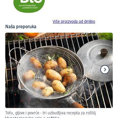
Više proizvoda od dmBio
Naša preporuka
Tofu, gljive i povrće - tri uzbudljiva recepta za roštilj
Re