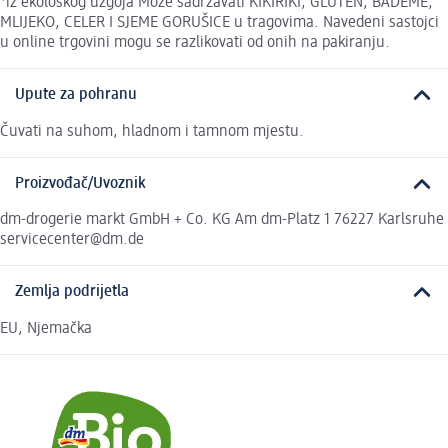
*iz ekološkog uzgoja Može sadržavati KIKIRIKI, GLUTEN, BADEME,
MLIJEKO, CELER I SJEME GORUŠICE u tragovima. Navedeni sastojci
u online trgovini mogu se razlikovati od onih na pakiranju.
Upute za pohranu
Čuvati na suhom, hladnom i tamnom mjestu.
Proizvođač/Uvoznik
dm-drogerie markt GmbH + Co. KG Am dm-Platz 1 76227 Karlsruhe
servicecenter@dm.de
Zemlja podrijetla
EU, Njemačka