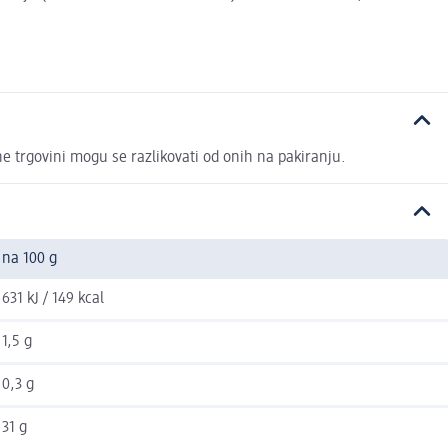
ne trgovini mogu se razlikovati od onih na pakiranju.
na 100 g
631 kJ / 149 kcal
1,5 g
0,3 g
31 g