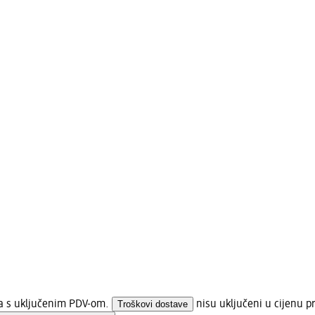
na s uključenim PDV-om.
Troškovi dostave
nisu uključeni u cijenu p