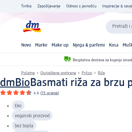
Tvrtka
Zapošljavanje
Odnosi s javnošću
Inspiracije & savje
Pretraži i
Novo
Marke
Make up
Njega & parfemi
Kosa
Mušk
Besplatna dostava za kupnju iznad
Početna
Osviještena prehrana
Prilozi
Riža
dmBio
Basmati riža za brzu 
4.6
(
75 ocjena
)
Eko
veganski proizvod
bez bojila