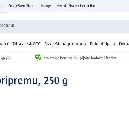
ti
Osviješten život
Usluge
dm služba za korisnike
 pronađi
arci
Zdravlje & OTC
Osviještena prehrana
Bebe & djeca
Doma
(1)
dm active beauty: skupljajte bodove i štedite
 49 €
pripremu, 250 g