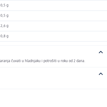
0,5 g
0,5 g
2,6 g
0,8 g
ranja čuvati u hladnjaku i potrošiti u roku od 2 dana.