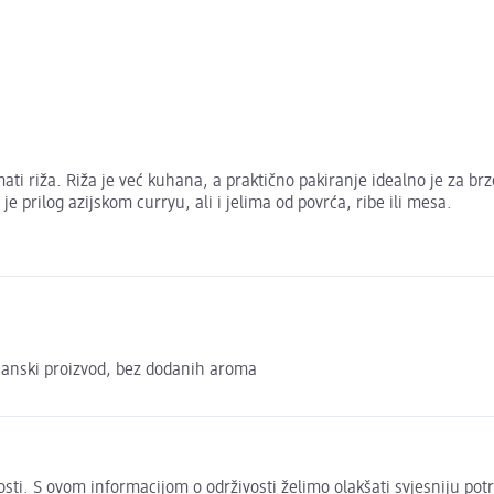
ti riža. Riža je već kuhana, a praktično pakiranje idealno je za brz
e prilog azijskom curryu, ali i jelima od povrća, ribe ili mesa.
ijanski proizvod, bez dodanih aroma
živosti. S ovom informacijom o održivosti želimo olakšati svjesniju po