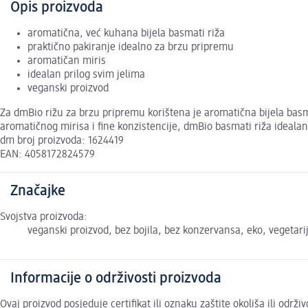
Opis proizvoda
aromatična, već kuhana bijela basmati riža
praktično pakiranje idealno za brzu pripremu
aromatičan miris
idealan prilog svim jelima
veganski proizvod
Za dmBio rižu za brzu pripremu korištena je aromatična bijela basma
aromatičnog mirisa i fine konzistencije, dmBio basmati riža idealan j
dm broj proizvoda: 1624419
EAN: 4058172824579
Značajke
Svojstva proizvoda:
veganski proizvod, bez bojila, bez konzervansa, eko, vegetar
Informacije o održivosti proizvoda
Ovaj proizvod posjeduje certifikat ili oznaku zaštite okoliša ili odr