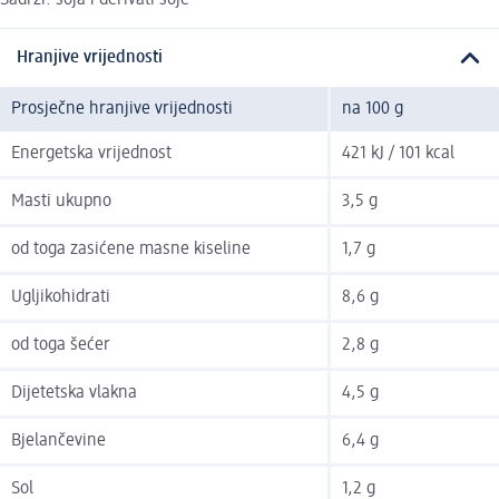
Hranjive vrijednosti
Prosječne hranjive vrijednosti
na 100 g
Energetska vrijednost
421 kJ / 101 kcal
Masti ukupno
3,5 g
od toga zasićene masne kiseline
1,7 g
Ugljikohidrati
8,6 g
od toga šećer
2,8 g
Dijetetska vlakna
4,5 g
Bjelančevine
6,4 g
Sol
1,2 g