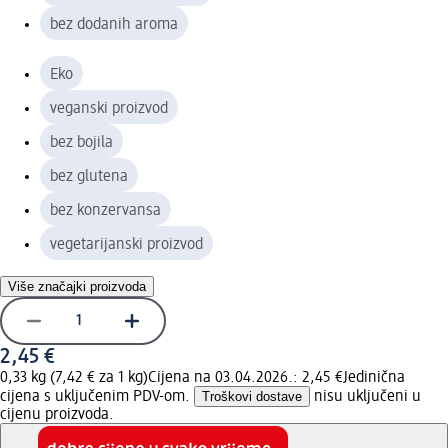
bez dodanih aroma
Eko
veganski proizvod
bez bojila
bez glutena
bez konzervansa
vegetarijanski proizvod
Više značajki proizvoda
2,45 €
0,33 kg (7,42 € za 1 kg)
Cijena na 03.04.2026.: 2,45 €
Jedinična
cijena s uključenim PDV-om.
Troškovi dostave
nisu uključeni u
cijenu proizvoda.