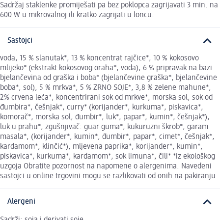
Sadržaj staklenke promiješati pa bez poklopca zagrijavati 3 min. na
600 W u mikrovalnoj ili kratko zagrijati u loncu.
Sastojci
voda, 15 % slanutak*, 13 % koncentrat rajčice*, 10 % kokosovo
mlijeko* (ekstrakt kokosovog oraha*, voda), 6 % pripravak na bazi
bjelančevina od graška i boba* (bjelančevine graška*, bjelančevine
boba*, sol), 5 % mrkva*, 5 % ZRNO SOJE*, 3,8 % zelene mahune*,
2% crvena leća*, koncentrirani sok od mrkve*, morska sol, sok od
đumbira*, češnjak*, curry* (korijander*, kurkuma*, piskavica*,
komorač*, morska sol, đumbir*, luk*, papar*, kumin*, češnjak*),
luk u prahu*, zgušnjivač: guar guma*, kukuruzni škrob*, garam
masala*, (korijander*, kumin*, đumbir*, papar*, cimet*, češnjak*,
kardamom*, klinčić*), mljevena paprika*, korijander*, kumin*,
piskavica*, kurkuma*, kardamom*, sok limuna*, čili* *iz ekološkog
uzgoja Obratite pozornost na napomene o alergenima. Navedeni
sastojci u online trgovini mogu se razlikovati od onih na pakiranju.
Alergeni
Sadrži: soja i derivati soje