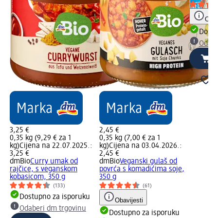
Obav
Dostu
Odabe
3,25 €
2,45 €
0,35 kg (9,29 € za 1
0,35 kg (7,00 € za 1
kg)
Cijena na 22.07.2025.:
kg)
Cijena na 03.04.2026.:
3,25 €
2,45 €
dmBio
Curry umak od
dmBio
Veganski gulaš od
rajčice, s veganskom
povrća s komadićima soje,
kobasicom, 350 g
350 g
(133)
(61)
Dostupno za isporuku
Obavijesti
Odaberi dm trgovinu
Dostupno za isporuku