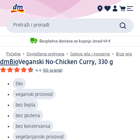
Pretraži i pronađi
Besplatna dostava za kupnju iznad 49 €
Početna
Osviještena prehrana
Gotova jela i konzerve
Brza jela
dmBio
Veganski No-Chicken Curry, 330 g
4.4
(
60 ocjena
)
Eko
veganski proizvod
bez bojila
bez glutena
bez konzervansa
vegetarijanski proizvod