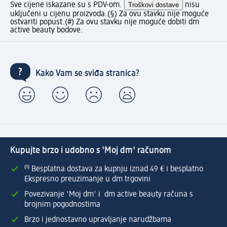
Sve cijene iskazane su s PDV-om.
Troškovi dostave
nisu
uključeni u cijenu proizvoda.
(§) Za ovu stavku nije moguće
ostvariti popust.
(#) Za ovu stavku nije moguće dobiti dm
active beauty bodove.
Kako Vam se sviđa stranica?
Kupujte brzo i udobno s 'Moj dm' računom
⁽¹⁾ Besplatna dostava za kupnju iznad 49 € i besplatno
Ekspresno preuzimanje u dm trgovini
Povezivanje 'Moj dm' i dm active beauty računa s
brojnim pogodnostima
Brzo i jednostavno upravljanje narudžbama