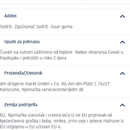
Aditivi
Sadrži: Zgušnjivač Sadrži: Guar guma
Upute za pohranu
Čuvati na suhom zaštićeno od topline. Nakon otvaranja čuvati u
hladnjaku i potrošiti u roku 2 dana.
Proizvođač/Uvoznik
dm-drogerie markt GmbH + Co. KG Am dm-Platz 1, 76227
Karlsruhe, Njemačka servicecenter@dm.de
Zemlja podrijetla
EU, Njemačka slanutak i crvena leća iz ne-EU pripravak od
bjelančevina graška i boba, mrkva, zrno soje i zelene mahune iz
EU Uzgojeno u EU-u/izvan EU-a.