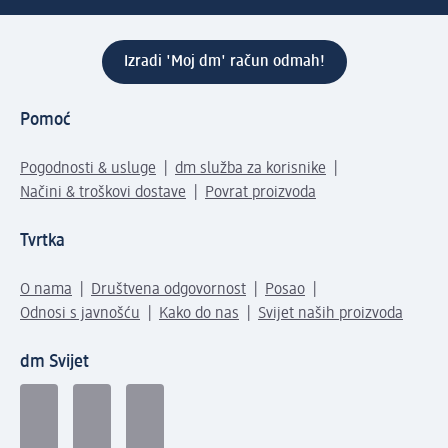
Izradi 'Moj dm' račun odmah!
Pomoć
Pogodnosti & usluge
dm služba za korisnike
Načini & troškovi dostave
Povrat proizvoda
Tvrtka
O nama
Društvena odgovornost
Posao
Odnosi s javnošću
Kako do nas
Svijet naših proizvoda
dm Svijet