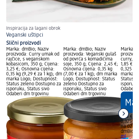
Inspiracija za lagani obrok
Re
Veganski uštipci
Gu
Slični proizvodi
Marka: dmBio; Naziv
Marka: dmBio; Naziv
Marka: d
proizvoda: Curry umak od
proizvoda: Veganski gulaš
proizvod
rajčice, s veganskom
od povrća s komadićima
curry, 32
kobasicom, 350 g; Cijena:
soje, 350 g; Cijena: 2,45 €;
1,85 €; 
3,25 €; Osnovna cijena:
Osnovna cijena: 0,35 kg
0,325 l (
0,35 kg (9,29 € za 1 kg); dm
(7,00 € za 1 kg); dm marka
marka Lo
marka Logo; Dostupnost:
Logo; Dostupnost: Status
Status z
Status zeleno Dostupno za
zeleno Dostupno za
isporuku
isporuku, Status sivo
isporuku, Status sivo
Odaberi 
Odaberi dm trgovinu
Odaberi dm trgovinu
1,85 €
0,325 l (5
na 02.05
dmBio
Um
ml