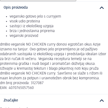
Opis proizvoda
vegansko gotovo jelo s curryjem
visok udio proteina
sastojci iz ekološkog uzgoja
brza i jednostavna priprema
veganski proizvod
dmBio veganski NO CHICKEN curry donosi egzotičan okus Azije
izravno na tanjur. Ovo gotovo jelo pripremljeno je od pažljivo
odabranih sastojaka iz ekološkog uzgoja i predstavlja idealan izbor
za brzi ručak ili večeru. Veganska receptura temelji se na
proteinima graška i nudi bogat i aromatičan doživljaj okusa.
Uživajte u kremastoj teksturi i blago pikantnoj noti koju pruža
dmBio veganski NO CHICKEN curry. Savršeno se slaže s rižom ili
naan kruhom za potpun i uravnotežen obrok bez kompromisa.
dm broj proizvoda: 3127087
EAN: 4070765057560
Značajke