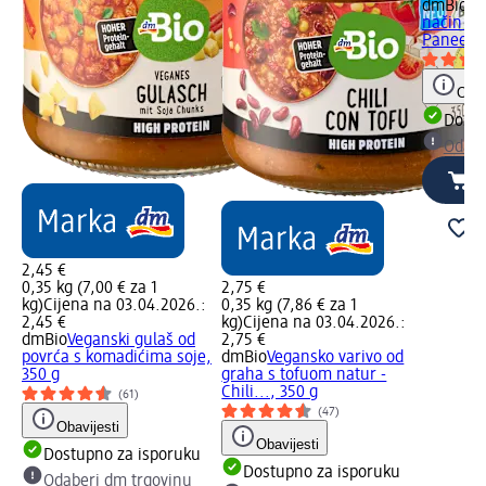
dmBio
Ob
način sa
Paneer..
Obav
Dostu
Odabe
2,45 €
0,35 kg (7,00 € za 1
2,75 €
kg)
Cijena na 03.04.2026.:
0,35 kg (7,86 € za 1
2,45 €
kg)
Cijena na 03.04.2026.:
dmBio
Veganski gulaš od
2,75 €
povrća s komadićima soje,
dmBio
Vegansko varivo od
350 g
graha s tofuom natur -
Chili..., 350 g
(61)
(47)
Obavijesti
Obavijesti
Dostupno za isporuku
Dostupno za isporuku
Odaberi dm trgovinu