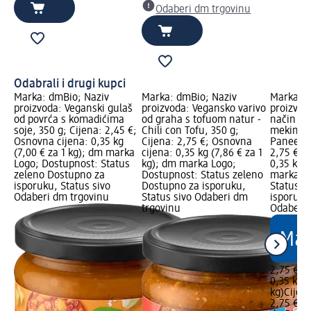
Odaberi dm trgovinu
Odabrali i drugi kupci
Marka: dmBio; Naziv
Marka: dmBio; Naziv
Marka: d
proizvoda: Veganski gulaš
proizvoda: Vegansko varivo
proizvoda
od povrća s komadićima
od graha s tofuom natur -
način sa
soje, 350 g; Cijena: 2,45 €;
Chili con Tofu, 350 g;
mekim si
Osnovna cijena: 0,35 kg
Cijena: 2,75 €; Osnovna
Paneer, 
(7,00 € za 1 kg); dm marka
cijena: 0,35 kg (7,86 € za 1
2,75 €; 
Logo; Dostupnost: Status
kg); dm marka Logo;
0,35 kg (
zeleno Dostupno za
Dostupnost: Status zeleno
marka Lo
isporuku, Status sivo
Dostupno za isporuku,
Status z
Odaberi dm trgovinu
Status sivo Odaberi dm
isporuku
trgovinu
Odaberi 
2,75 €
0,35 kg (
kg)
Cijen
2,75 €