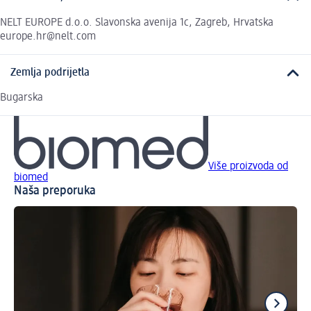
NELT EUROPE d.o.o. Slavonska avenija 1c, Zagreb, Hrvatska
europe.hr@nelt.com
Zemlja podrijetla
Bugarska
Više proizvoda od
biomed
Naša preporuka