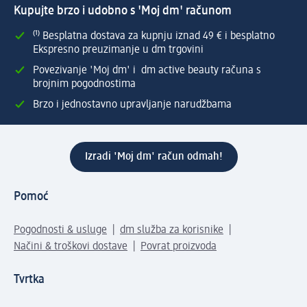
Kupujte brzo i udobno s 'Moj dm' računom
⁽¹⁾ Besplatna dostava za kupnju iznad 49 € i besplatno
Ekspresno preuzimanje u dm trgovini
Povezivanje 'Moj dm' i dm active beauty računa s
brojnim pogodnostima
Brzo i jednostavno upravljanje narudžbama
Izradi 'Moj dm' račun odmah!
Pomoć
Pogodnosti & usluge
dm služba za korisnike
Načini & troškovi dostave
Povrat proizvoda
Tvrtka