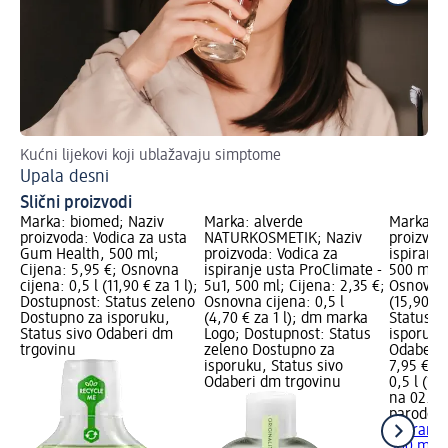
Kućni lijekovi koji ublažavaju simptome
Zdr
Upala desni
Sa
Slični proizvodi
Marka: biomed; Naziv
Marka: alverde
Marka: p
proizvoda: Vodica za usta
NATURKOSMETIK; Naziv
proizvod
Gum Health, 500 ml;
proizvoda: Vodica za
ispiranje
Cijena: 5,95 €; Osnovna
ispiranje usta ProClimate -
500 ml; C
cijena: 0,5 l (11,90 € za 1 l);
5u1, 500 ml; Cijena: 2,35 €;
Osnovna 
Dostupnost: Status zeleno
Osnovna cijena: 0,5 l
(15,90 € 
Dostupno za isporuku,
(4,70 € za 1 l); dm marka
Status z
Status sivo Odaberi dm
Logo; Dostupnost: Status
isporuku
trgovinu
zeleno Dostupno za
Odaberi 
isporuku, Status sivo
7,95 €
Odaberi dm trgovinu
0,5 l (15,
na 02.05
parodon
ispiranje
500 ml