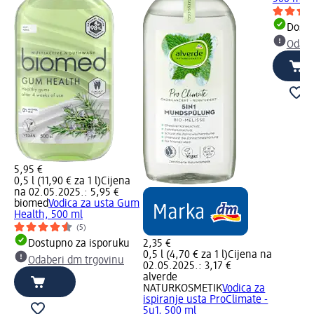
Dostu
Odabe
5,95 €
0,5 l (11,90 € za 1 l)
Cijena
na 02.05.2025.: 5,95 €
biomed
Vodica za usta Gum
Health, 500 ml
(5)
Dostupno za isporuku
2,35 €
0,5 l (4,70 € za 1 l)
Cijena na
Odaberi dm trgovinu
02.05.2025.: 3,17 €
alverde
NATURKOSMETIK
Vodica za
ispiranje usta ProClimate -
5u1, 500 ml