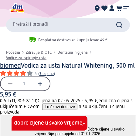
Pretraži i pronađi
Besplatna dostava za kupnju iznad 49 €
Početna
Zdravlje & OTC
Dentalna higijena
Vodice za ispiranje usta
biomed
Vodica za usta Natural Whitening, 500 ml
4
(
3 ocjene
)
5,95 €
0,5 l (11,90 € za 1 l)
Cijena na 02.05.2025.: 5,95 €
Jedinična cijena s
uključenim PDV-om.
Troškovi dostave
nisu uključeni u cijenu
proizvoda.
Dobre cijene u svako
vrijeme
Nije poskupjelo od 01.01.2026.