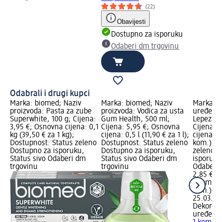
(22)
Obavijesti
Dostupno za isporuku
Odaberi dm trgovinu
Odabrali i drugi kupci
Marka: biomed; Naziv
Marka: biomed; Naziv
Marka: D
proizvoda: Pasta za zube
proizvoda: Vodica za usta
uređenje
Superwhite, 100 g; Cijena:
Gum Health, 500 ml;
Lepeza, v
3,95 €; Osnovna cijena: 0,1
Cijena: 5,95 €; Osnovna
Cijena: 
kg (39,50 € za 1 kg);
cijena: 0,5 l (11,90 € za 1 l);
cijena: 1
Dostupnost: Status zeleno
Dostupnost: Status zeleno
kom.); D
Dostupno za isporuku,
Dostupno za isporuku,
zeleno D
Status sivo Odaberi dm
Status sivo Odaberi dm
isporuku
trgovinu
trgovinu
Odaberi 
2,85 €
1 kom. (2
kom.)
Cij
25.03.20
Dekoracij
uređenj