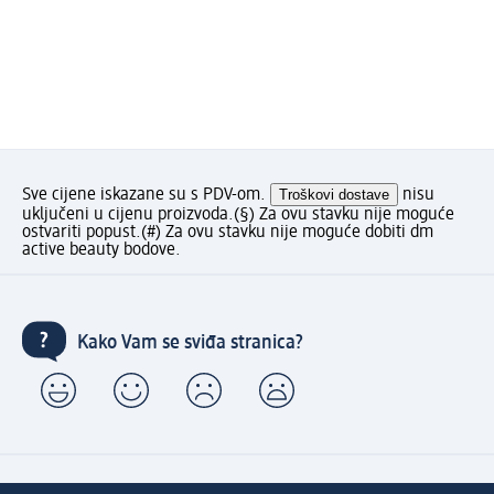
Sve cijene iskazane su s PDV-om.
Troškovi dostave
nisu
uključeni u cijenu proizvoda.
(§) Za ovu stavku nije moguće
ostvariti popust.
(#) Za ovu stavku nije moguće dobiti dm
active beauty bodove.
Kako Vam se sviđa stranica?