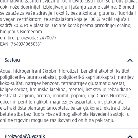
ultimativnu zaštitu i svježinu. Učinkovito čisti i bori se protiv plaka,
dok može doprinijeti izbjeljivanju i jačanju zubne cakline. Biomed
se zalaže za vaše zdravlje i okoliš, bez alkohola, glutena, fluorida i
s vegan certifikatom, te ambalažom koja je 100 % reciklirajuća i
sadrži 30 % PCR plastike. Učinite korak prema prirodnijoj oralnoj
higijeni s Biomedom.
dm broj proizvoda: 2470077
EAN: 7640340650331
Sastojci
Aqua, hidrogenirani škrobni hidrolizat, benzilni alkohol, ksilitol,
poligliceril-4 laurat/sebakat, poligliceril-6 kaprilat/kaprat, natrijev
koko-sulfat, natrijev benzoat, tetranatrijev glutamat diacetat,
kalijev sorbat, limunska kiselina, mentol, list stevije rebaudiane
Ekstrakt, arginin, aroma, manitol, papain, ulje Cocos Nucifera,
glicerin, pentilen glikol, magnezijev aspartat, cink glukonat,
ekstrakt lista plantago lanceolata, bakar glukonat, ekstrakt lista
betule alba bez fluora *bez etilnog alkohola Navedeni sastojci u
online trgovini mogu se razlikovati od onih na pakiranju.
Proizvođač/Uvoznik