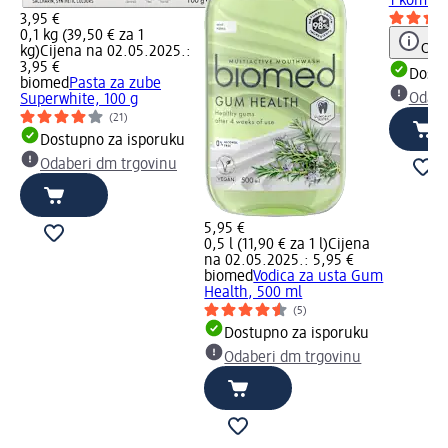
1 kom.
3,95 €
0,1 kg (39,50 € za 1
Obav
kg)
Cijena na 02.05.2025.:
3,95 €
Dostu
biomed
Pasta za zube
Odabe
Superwhite, 100 g
(21)
Dostupno za isporuku
Odaberi dm trgovinu
5,95 €
0,5 l (11,90 € za 1 l)
Cijena
na 02.05.2025.: 5,95 €
biomed
Vodica za usta Gum
Health, 500 ml
(5)
Dostupno za isporuku
Odaberi dm trgovinu