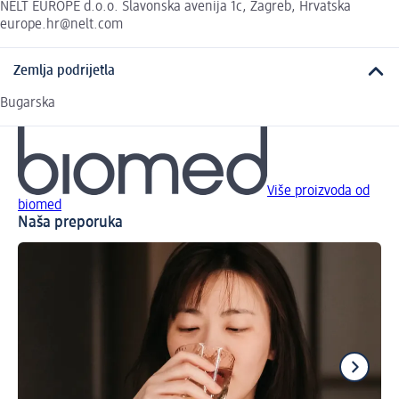
NELT EUROPE d.o.o. Slavonska avenija 1c, Zagreb, Hrvatska
europe.hr@nelt.com
Zemlja podrijetla
Bugarska
Više proizvoda od
biomed
Naša preporuka