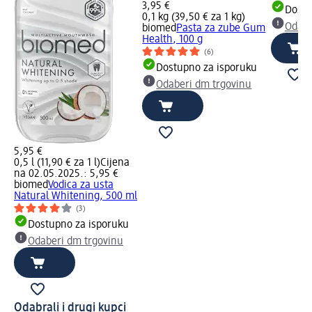
3,95 €
Dostu
0,1 kg (39,50 € za 1 kg)
Odabe
biomed
Pasta za zube Gum
Health, 100 g
(6)
Dostupno za isporuku
Odaberi dm trgovinu
5,95 €
0,5 l (11,90 € za 1 l)
Cijena
na 02.05.2025.: 5,95 €
biomed
Vodica za usta
Natural Whitening, 500 ml
(3)
Dostupno za isporuku
Odaberi dm trgovinu
Odabrali i drugi kupci