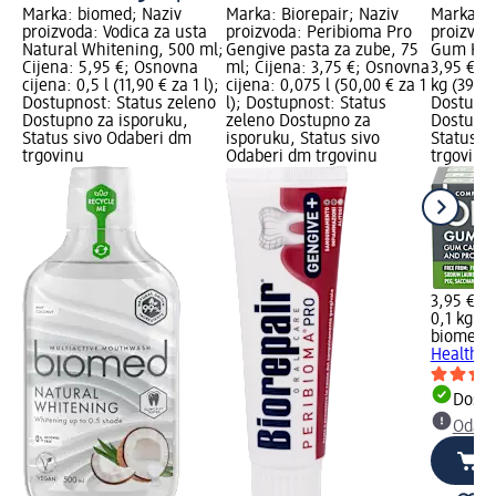
Marka: biomed; Naziv
Marka: Biorepair; Naziv
Marka: b
proizvoda: Vodica za usta
proizvoda: Peribioma Pro
proizvod
Natural Whitening, 500 ml;
Gengive pasta za zube, 75
Gum Heal
Cijena: 5,95 €; Osnovna
ml; Cijena: 3,75 €; Osnovna
3,95 €; 
cijena: 0,5 l (11,90 € za 1 l);
cijena: 0,075 l (50,00 € za 1
kg (39,50
Dostupnost: Status zeleno
l); Dostupnost: Status
Dostupno
Dostupno za isporuku,
zeleno Dostupno za
Dostupno
Status sivo Odaberi dm
isporuku, Status sivo
Status s
trgovinu
Odaberi dm trgovinu
trgovinu
3,95 €
0,1 kg (3
biomed
P
Health, 
Dostu
Odabe