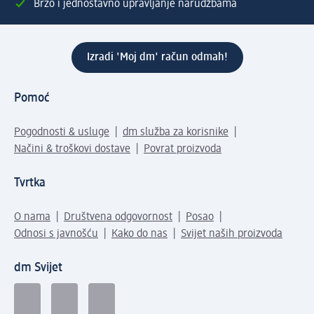
Brzo i jednostavno upravljanje narudžbama
Izradi 'Moj dm' račun odmah!
Pomoć
Pogodnosti & usluge
dm služba za korisnike
Načini & troškovi dostave
Povrat proizvoda
Tvrtka
O nama
Društvena odgovornost
Posao
Odnosi s javnošću
Kako do nas
Svijet naših proizvoda
dm Svijet