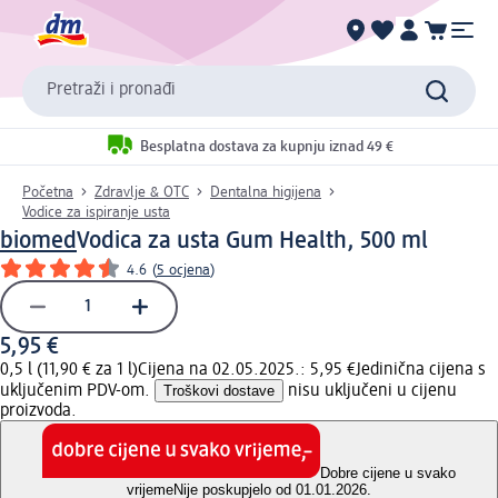
Pretraži i pronađi
Besplatna dostava za kupnju iznad 49 €
Početna
Zdravlje & OTC
Dentalna higijena
Vodice za ispiranje usta
biomed
Vodica za usta Gum Health, 500 ml
4.6
(
5 ocjena
)
5,95 €
0,5 l (11,90 € za 1 l)
Cijena na 02.05.2025.: 5,95 €
Jedinična cijena s
uključenim PDV-om.
Troškovi dostave
nisu uključeni u cijenu
proizvoda.
Dobre cijene u svako
vrijeme
Nije poskupjelo od 01.01.2026.