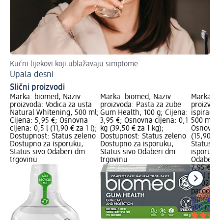
Kućni lijekovi koji ublažavaju simptome
Zdr
Upala desni
Sa
Slični proizvodi
Marka: biomed; Naziv
Marka: biomed; Naziv
Marka: p
proizvoda: Vodica za usta
proizvoda: Pasta za zube
proizvod
Natural Whitening, 500 ml;
Gum Health, 100 g; Cijena:
ispiranje
Cijena: 5,95 €; Osnovna
3,95 €; Osnovna cijena: 0,1
500 ml; C
cijena: 0,5 l (11,90 € za 1 l);
kg (39,50 € za 1 kg);
Osnovna 
Dostupnost: Status zeleno
Dostupnost: Status zeleno
(15,90 € 
Dostupno za isporuku,
Dostupno za isporuku,
Status z
Status sivo Odaberi dm
Status sivo Odaberi dm
isporuku
trgovinu
trgovinu
Odaberi 
7,95 €
0,5 l (15,
na 02.05
parodon
ispiranje
500 ml