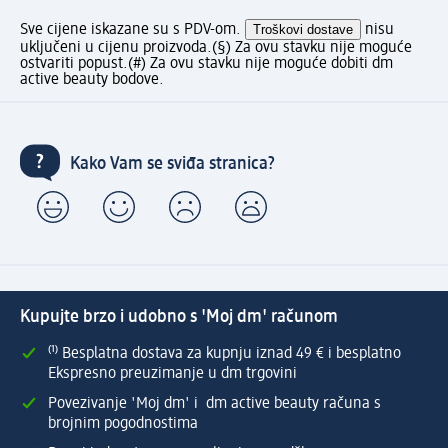
Sve cijene iskazane su s PDV-om.
Troškovi dostave
nisu
uključeni u cijenu proizvoda.
(§) Za ovu stavku nije moguće
ostvariti popust.
(#) Za ovu stavku nije moguće dobiti dm
active beauty bodove.
Kako Vam se sviđa stranica?
Kupujte brzo i udobno s 'Moj dm' računom
⁽¹⁾ Besplatna dostava za kupnju iznad 49 € i besplatno
Ekspresno preuzimanje u dm trgovini
Povezivanje 'Moj dm' i dm active beauty računa s
brojnim pogodnostima