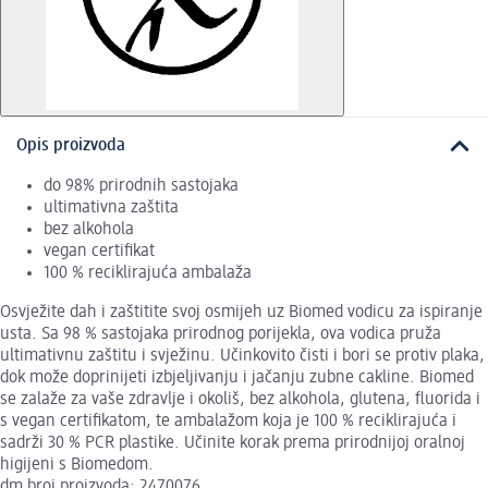
Opis proizvoda
do 98% prirodnih sastojaka
ultimativna zaštita
bez alkohola
vegan certifikat
100 % reciklirajuća ambalaža
Osvježite dah i zaštitite svoj osmijeh uz Biomed vodicu za ispiranje
usta. Sa 98 % sastojaka prirodnog porijekla, ova vodica pruža
ultimativnu zaštitu i svježinu. Učinkovito čisti i bori se protiv plaka,
dok može doprinijeti izbjeljivanju i jačanju zubne cakline. Biomed
se zalaže za vaše zdravlje i okoliš, bez alkohola, glutena, fluorida i
s vegan certifikatom, te ambalažom koja je 100 % reciklirajuća i
sadrži 30 % PCR plastike. Učinite korak prema prirodnijoj oralnoj
higijeni s Biomedom.
dm broj proizvoda: 2470076