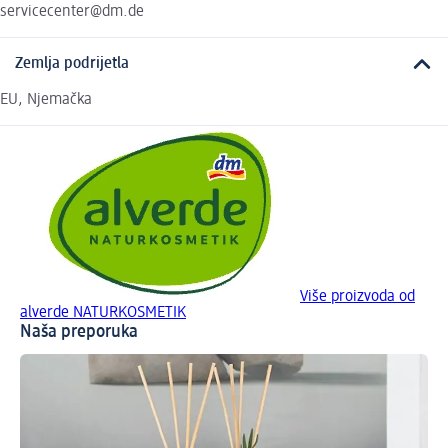
servicecenter@dm.de
Zemlja podrijetla
EU, Njemačka
Više proizvoda od
alverde NATURKOSMETIK
Naša preporuka