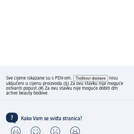
Sve cijene iskazane su s PDV-om.
Troškovi dostave
nisu
uključeni u cijenu proizvoda.
(§) Za ovu stavku nije moguće
ostvariti popust.
(#) Za ovu stavku nije moguće dobiti dm
active beauty bodove.
Kako Vam se sviđa stranica?