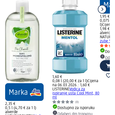
1,95 €
0,075 l (
l)
Cijena 
1,98 €
alverde
NATURK
zube 5u1
Dostu
Odabe
1,60 €
0,08 l (20,00 € za 1 l)
Cijena
na 06.03.2026.: 1,60 €
LISTERINE
Vodica za
ispiranje usta Cool Mint, 80
ml
(0)
2,35 €
0,5 l (4,70 € za 1 l)
Dostupno za isporuku
alverde
Odaberi dm trgovinu