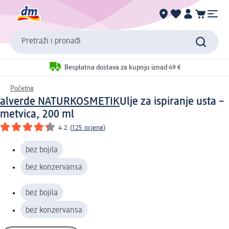
Pretraži i pronađi
Besplatna dostava za kupnju iznad 49 €
Početna
alverde NATURKOSMETIK
Ulje za ispiranje usta –
metvica, 200 ml
4.2
(
125 ocjena
)
bez bojila
bez konzervansa
bez bojila
bez konzervansa