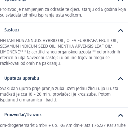
Proizvod je namijenjen za odrasle te djecu stariju od 6 godina koja
su svladala tehniku ispiranja usta vodicom.
Sastojci
HELIANTHUS ANNUUS HYBRID OIL, OLEA EUROPAEA FRUIT OIL,
SESAMUM INDICUM SEED OIL, MENTHA ARVENSIS LEAF OIL*,
LIMONENE** * iz certificiranog organskog uzgoja ** od prirodnih
eteričnih ulja Navedeni sastojci u online trgovini mogu se
razlikovati od onih na pakiranju.
Upute za uporabu
Svaki dan ujutro prije pranja zuba uzeti jednu žlicu ulja u usta i
mućkati je cca 10 – 20 min. provlačeći je kroz zube. Potom
ispljunuti u maramicu i baciti.
Proizvođač/Uvoznik
dm-drogeriemarkt GmbH + Co. KG Am dm-Platz 1 76227 Karlsruhe