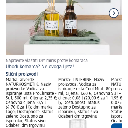
Napravite vlastiti DIY miris protiv komaraca
Tof
Ubodi komarca? Ne ovoga ljeta!
Ve
Slični proizvodi
Marka: alverde
Marka: LISTERINE; Naziv
Marka: a
NATURKOSMETIK; Naziv
proizvoda: Vodica za
NATURKO
proizvoda: Vodica za
ispiranje usta Cool Mint, 80
proizvod
ispiranje usta ProClimate -
ml; Cijena: 1,60 €; Osnovna
5u1 – me
5u1, 500 ml; Cijena: 2,35 €;
cijena: 0,08 l (20,00 € za 1
1,95 €; 
Osnovna cijena: 0,5 l
l); Dostupnost: Status
0,075 l (
(4,70 € za 1 l); dm marka
zeleno Dostupno za
marka Lo
Logo; Dostupnost: Status
isporuku, Status sivo
Status z
zeleno Dostupno za
Odaberi dm trgovinu
isporuku
isporuku, Status sivo
Odaberi 
Odaberi dm trgovinu