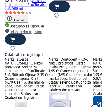
NATURKOSMETIK
Vodica za
ispiranje usta ProClimate -
5u1, 500 ml
(22)
Obavijesti
Dostupno za isporuku
Odaberi dm trgovinu
Odabrali i drugi kupci
Marka: alverde
Marka: Dontodent PRO+;
Marka: a
NATURKOSMETIK; Naziv
Naziv proizvoda: Čistač
NATURKO
proizvoda: Vodica za
jezika Pro+, 1 kom.; Cijena:
proizvod
ispiranje usta ProClimate -
1,95 €; Osnovna cijena: 1
5u1 – me
5u1, 500 ml; Cijena: 2,35 €;
kom. (1,95 € za 1 kom.); dm
1,95 €; 
Osnovna cijena: 0,5 l
marka Logo; Dostupnost:
0,075 l (
(4,70 € za 1 l); dm marka
Status zeleno Dostupno za
marka Lo
Logo; Dostupnost: Status
isporuku, Status sivo
Status z
zeleno Dostupno za
Odaberi dm trgovinu
isporuku
isporuku, Status sivo
Odaberi 
Odaberi dm trgovinu