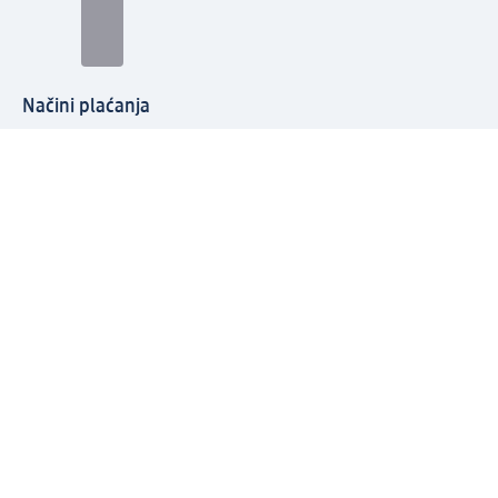
Načini plaćanja
Povežite se s nama