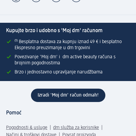
Kupujte brzo i udobno s 'Moj dm' računom
⁽¹⁾ Besplatna dostava za kupnju iznad 49 € i besplatno
Ekspresno preuzimanje u dm trgovini
Povezivanje 'Moj dm' i dm active beauty računa s
brojnim pogodnostima
Brzo i jednostavno upravljanje narudžbama
Izradi 'Moj dm' račun odmah!
Pomoć
Pogodnosti & usluge
dm služba za korisnike
Načini & troškovi dostave
Povrat proizvoda