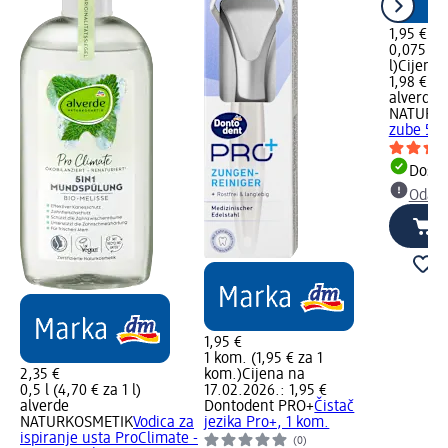
1,95 €
0,075 l (
l)
Cijena 
1,98 €
alverde
NATURK
zube 5u1
Dostu
Odabe
1,95 €
1 kom. (1,95 € za 1
2,35 €
kom.)
Cijena na
0,5 l (4,70 € za 1 l)
17.02.2026.: 1,95 €
alverde
Dontodent PRO+
Čistač
NATURKOSMETIK
Vodica za
jezika Pro+, 1 kom.
ispiranje usta ProClimate -
(0)