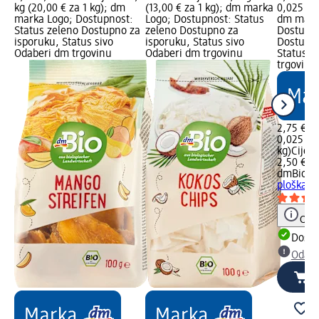
kg (20,00 € za 1 kg); dm
(13,00 € za 1 kg); dm marka
0,025 kg 
marka Logo; Dostupnost:
Logo; Dostupnost: Status
dm mark
Status zeleno Dostupno za
zeleno Dostupno za
Dostupno
isporuku, Status sivo
isporuku, Status sivo
Dostupno
Odaberi dm trgovinu
Odaberi dm trgovinu
Status s
trgovinu
2,75 €
0,025 kg 
kg)
Cijen
2,50 €
dmBio
Ja
ploškama
Obav
Dostu
Odabe