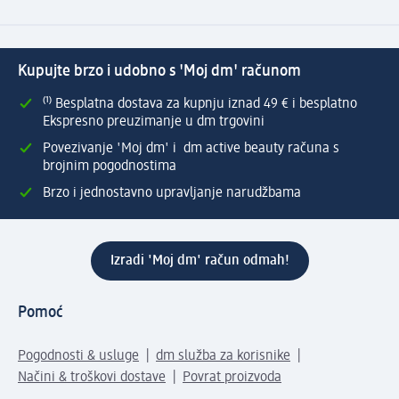
Kupujte brzo i udobno s 'Moj dm' računom
⁽¹⁾ Besplatna dostava za kupnju iznad 49 € i besplatno
Ekspresno preuzimanje u dm trgovini
Povezivanje 'Moj dm' i dm active beauty računa s
brojnim pogodnostima
Brzo i jednostavno upravljanje narudžbama
Izradi 'Moj dm' račun odmah!
Pomoć
Pogodnosti & usluge
dm služba za korisnike
Načini & troškovi dostave
Povrat proizvoda