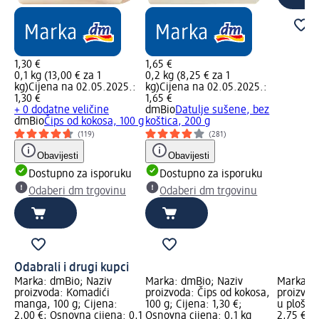
1,30 €
1,65 €
0,1 kg (13,00 € za 1
0,2 kg (8,25 € za 1
kg)
Cijena na 02.05.2025.:
kg)
Cijena na 02.05.2025.:
1,30 €
1,65 €
+ 0 dodatne veličine
dmBio
Datulje sušene, bez
dmBio
Čips od kokosa, 100 g
koštica, 200 g
(119)
(281)
Obavijesti
Obavijesti
Dostupno za isporuku
Dostupno za isporuku
Odaberi dm trgovinu
Odaberi dm trgovinu
Odabrali i drugi kupci
Marka: dmBio; Naziv
Marka: dmBio; Naziv
Marka: d
proizvoda: Komadići
proizvoda: Čips od kokosa,
proizvod
manga, 100 g; Cijena:
100 g; Cijena: 1,30 €;
u ploška
2,00 €; Osnovna cijena: 0,1
Osnovna cijena: 0,1 kg
2,75 €; 