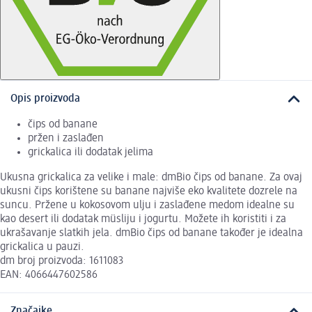
Opis proizvoda
čips od banane
pržen i zaslađen
grickalica ili dodatak jelima
Ukusna grickalica za velike i male: dmBio čips od banane. Za ovaj
ukusni čips korištene su banane najviše eko kvalitete dozrele na
suncu. Pržene u kokosovom ulju i zaslađene medom idealne su
kao desert ili dodatak müsliju i jogurtu. Možete ih koristiti i za
ukrašavanje slatkih jela. dmBio čips od banane također je idealna
grickalica u pauzi.
dm broj proizvoda: 1611083
EAN: 4066447602586
Značajke