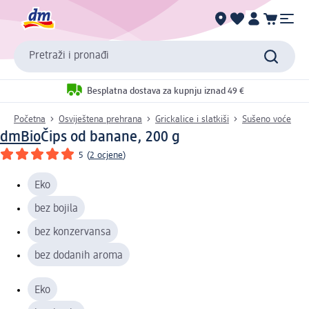
Pretraži i pronađi
Besplatna dostava za kupnju iznad 49 €
Početna
Osviještena prehrana
Grickalice i slatkiši
Sušeno voće
dmBio
Čips od banane, 200 g
5
(
2 ocjene
)
Eko
bez bojila
bez konzervansa
bez dodanih aroma
Eko