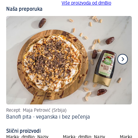
Više proizvoda od dmBio
Naša preporuka
Recept: Maja Petrović (Srbija)
Lju
Banofi pita - veganska i bez pečenja
go
Đu
Slični proizvodi
Marka: dmBio; Naziv
Marka: dmBio; Naziv
Marka: d