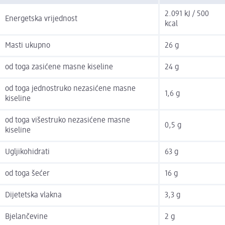
2.091 kJ / 500
Energetska vrijednost
kcal
Masti ukupno
26 g
od toga zasićene masne kiseline
24 g
od toga jednostruko nezasićene masne
1,6 g
kiseline
od toga višestruko nezasićene masne
0,5 g
kiseline
Ugljikohidrati
63 g
od toga šećer
16 g
Dijetetska vlakna
3,3 g
Bjelančevine
2 g