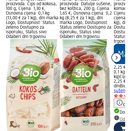
proizvoda: Čips od kokosa,
proizvoda: Datulje sušene,
proizvod
100 g; Cijena: 1,30 €;
bez koštica, 200 g; Cijena:
komadići 
Osnovna cijena: 0,1 kg
1,65 €; Osnovna cijena: 0,2
Cijena: 
(13,00 € za 1 kg); dm marka
kg (8,25 € za 1 kg); dm
cijena: 0
Logo; Dostupnost: Status
marka Logo; Dostupnost:
kg); dm 
zeleno Dostupno za
Status zeleno Dostupno za
Dostupno
isporuku, Status sivo
isporuku, Status sivo
Dostupno
Odaberi dm trgovinu
Odaberi dm trgovinu
Status s
trgovinu
2,25 €
0,1 kg (2
kg)
Cijen
2,25 €
dmBio
An
sušeni, 
Obav
Dostu
Odabe