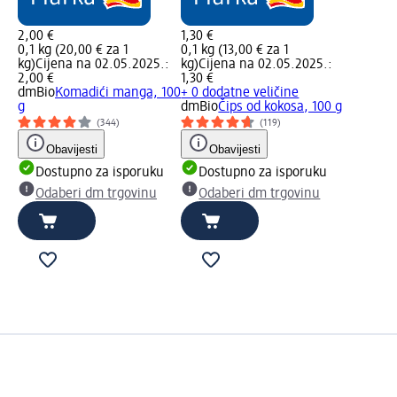
2,00 €
1,30 €
0,1 kg (20,00 € za 1
0,1 kg (13,00 € za 1
kg)
Cijena na 02.05.2025.:
kg)
Cijena na 02.05.2025.:
2,00 €
1,30 €
dmBio
Komadići manga, 100
+ 0 dodatne veličine
g
dmBio
Čips od kokosa, 100 g
(344)
(119)
Obavijesti
Obavijesti
Dostupno za isporuku
Dostupno za isporuku
Odaberi dm trgovinu
Odaberi dm trgovinu