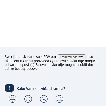
Sve cijene iskazane su s PDV-om.
Troškovi dostave
nisu
uključeni u cijenu proizvoda.
(§) Za ovu stavku nije moguće
ostvariti popust.
(#) Za ovu stavku nije moguće dobiti dm
active beauty bodove.
Kako Vam se sviđa stranica?