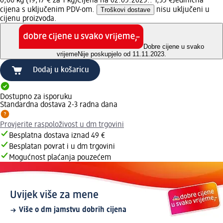
0,06 kg (19,17 € za 1 kg)
Cijena na 02.05.2025.: 1,35 €
Jedinična
cijena s uključenim PDV-om.
Troškovi dostave
nisu uključeni u
cijenu proizvoda.
Dobre cijene u svako
vrijeme
Nije poskupjelo od 11.11.2023.
Dodaj u košaricu
Dostupno za isporuku
Standardna dostava 2-3 radna dana
Provjerite raspoloživost u dm trgovini
Besplatna dostava iznad 49 €
Besplatan povrat i u dm trgovini
Mogućnost plaćanja pouzećem
Uvijek više za mene
Više o dm jamstvu dobrih cijena