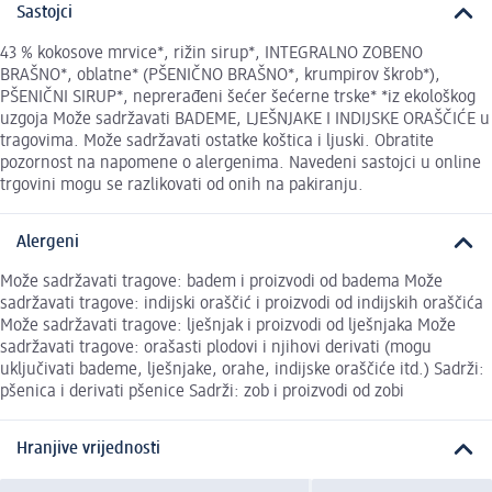
Sastojci
43 % kokosove mrvice*, rižin sirup*, INTEGRALNO ZOBENO
BRAŠNO*, oblatne* (PŠENIČNO BRAŠNO*, krumpirov škrob*),
PŠENIČNI SIRUP*, neprerađeni šećer šećerne trske* *iz ekološkog
uzgoja Može sadržavati BADEME, LJEŠNJAKE I INDIJSKE ORAŠČIĆE u
tragovima. Može sadržavati ostatke koštica i ljuski. Obratite
pozornost na napomene o alergenima. Navedeni sastojci u online
trgovini mogu se razlikovati od onih na pakiranju.
Alergeni
Može sadržavati tragove: badem i proizvodi od badema Može
sadržavati tragove: indijski oraščić i proizvodi od indijskih oraščića
Može sadržavati tragove: lješnjak i proizvodi od lješnjaka Može
sadržavati tragove: orašasti plodovi i njihovi derivati (mogu
uključivati bademe, lješnjake, orahe, indijske oraščiće itd.) Sadrži:
pšenica i derivati pšenice Sadrži: zob i proizvodi od zobi
Hranjive vrijednosti