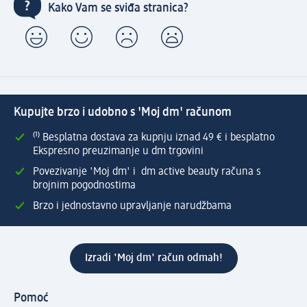
Kako Vam se sviđa stranica?
Kupujte brzo i udobno s 'Moj dm' računom
⁽¹⁾ Besplatna dostava za kupnju iznad 49 € i besplatno
Ekspresno preuzimanje u dm trgovini
Povezivanje 'Moj dm' i dm active beauty računa s
brojnim pogodnostima
Brzo i jednostavno upravljanje narudžbama
Izradi 'Moj dm' račun odmah!
Pomoć