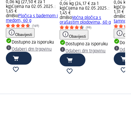
0,06 kg (27,50 € za 1
0,04 kg (
0,06 kg (24,17 € za 1
kg)
Cijena na 02.05.2025.:
kg)
Cijen
kg)
Cijena na 02.05.2025.:
1,65 €
1,31 €
1,45 €
dmBio
Pločica s bademom i
dmBio
Pl
dmBio
Voćna pločica s
medom, 60 g
tamnom 
orašastim plodovima, 60 g
(169)
(99)
Obavijesti
Obav
Obavijesti
Dostupno za isporuku
Dostu
Dostupno za isporuku
Odaberi dm trgovinu
Odabe
Odaberi dm trgovinu