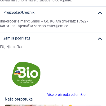
Čuvati na suhom mjestu zaštićeno od topline.
Proizvođač/Uvoznik
dm-drogerie markt GmbH + Co. KG Am dm-Platz 1 76227
Karlsruhe, Njemačka servicecenter@dm.de
Zemlja podrijetla
EU, Njemačka
Više proizvoda od dmBio
Naša preporuka