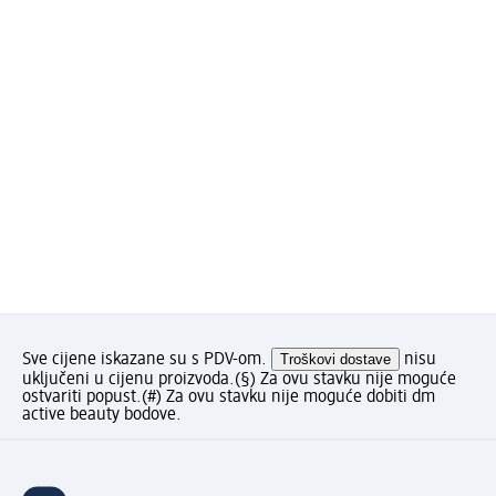
Sve cijene iskazane su s PDV-om.
Troškovi dostave
nisu
uključeni u cijenu proizvoda.
(§) Za ovu stavku nije moguće
ostvariti popust.
(#) Za ovu stavku nije moguće dobiti dm
active beauty bodove.