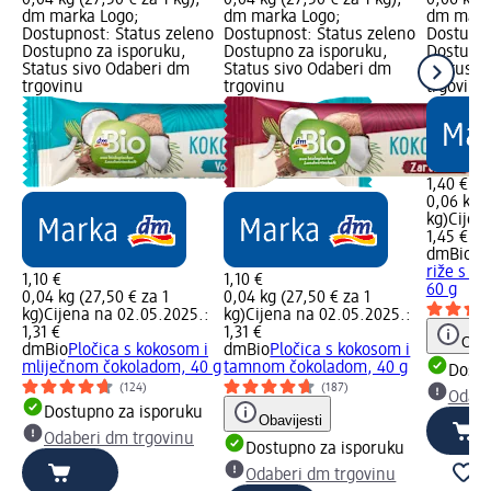
dm marka Logo;
dm marka Logo;
dm mark
Dostupnost: Status zeleno
Dostupnost: Status zeleno
Dostupno
Dostupno za isporuku,
Dostupno za isporuku,
Dostupno
Status sivo Odaberi dm
Status sivo Odaberi dm
Status s
trgovinu
trgovinu
trgovinu
1,40 €
0,06 kg (
kg)
Cijen
1,45 €
dmBio
Mi
riže s t
1,10 €
1,10 €
60 g
0,04 kg (27,50 € za 1
0,04 kg (27,50 € za 1
kg)
Cijena na 02.05.2025.:
kg)
Cijena na 02.05.2025.:
1,31 €
1,31 €
Obav
dmBio
Pločica s kokosom i
dmBio
Pločica s kokosom i
mliječnom čokoladom, 40 g
tamnom čokoladom, 40 g
Dostu
(124)
(187)
Odabe
Dostupno za isporuku
Obavijesti
Odaberi dm trgovinu
Dostupno za isporuku
Odaberi dm trgovinu