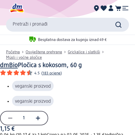
Pretraži i pronađi
Besplatna dostava za kupnju iznad 49 €
Početna
Osviještena prehrana
Grickalice i slatkiši
Müsli i voćne pločice
dmBio
Pločica s kokosom, 60 g
4.5
(
183 ocjene
)
veganski proizvod
veganski proizvod
1,15 €