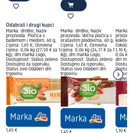
Odabrali i drugi kupci
Marka: dmBio; Naziv
Marka: dmBio; Naziv
Marka: d
proizvoda: Pločica s
proizvoda: Voćna pločica s
proizvoda
bademom i medom, 60 g;
orašastim plodovima, 60 g;
kokosom
Cijena: 1,65 €; Osnovna
Cijena: 1,45 €; Osnovna
čokolado
cijena: 0,06 kg (27,50 € za 1
cijena: 0,06 kg (24,17 € za 1
1,10 €; 
kg); dm marka Logo;
kg); dm marka Logo;
0,04 kg (
Dostupnost: Status zeleno
Dostupnost: Status zeleno
dm mark
Dostupno za isporuku,
Dostupno za isporuku,
Dostupno
Status sivo Odaberi dm
Status sivo Odaberi dm
Dostupno
trgovinu
trgovinu
Status s
trgovinu
1,65 €
1,10 €
1,45 €