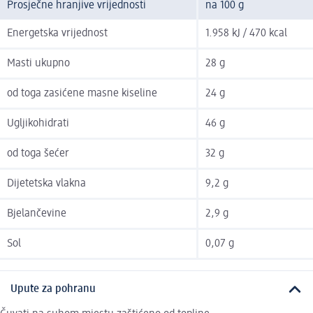
Prosječne hranjive vrijednosti
na 100 g
Energetska vrijednost
1.958 kJ / 470 kcal
Masti ukupno
28 g
od toga zasićene masne kiseline
24 g
Ugljikohidrati
46 g
od toga šećer
32 g
Dijetetska vlakna
9,2 g
Bjelančevine
2,9 g
Sol
0,07 g
Upute za pohranu