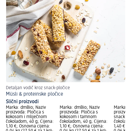
Detaljan vodič kroz snack-pločice
Müsli & proteinske pločice
Slični proizvodi
Marka: dmBio; Naziv
Marka: dmBio; Naziv
Marka: d
proizvoda: Pločica s
proizvoda: Pločica s
proizvod
kokosom i mliječnom
kokosom i tamnom
snack od
čokoladom, 40 g; Cijena:
čokoladom, 40 g; Cijena:
čokolado
1,10 €; Osnovna cijena:
1,10 €; Osnovna cijena:
1,40 €; 
0,04 kg (27,50 € za 1 kg);
0,04 kg (27,50 € za 1 kg);
0,06 kg (