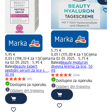
5,75 €
5,95 €
0,05 l (115,00 € za 1 l)
Cijena
0,03 l (198,33 € za 1 l)
Cijena
na 02.05.2025.: 5,75 €
na 02.05.2025.: 5,95 €
Balea
Beauty Hyaluron
Balea
Beauty Expert
dnevna krema za lice, 50
peptidni serum za lice s...,
ml
30 ml
(224)
(97)
Dostupno za isporuku
Dostupno za isporuku
Odaberi dm trgovinu
Odaberi dm trgovinu