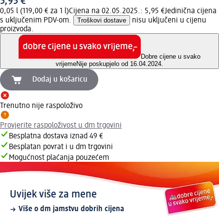
5,95 €
0,05 l (119,00 € za 1 l)
Cijena na 02.05.2025.: 5,95 €
Jedinična cijena
s uključenim PDV-om.
Troškovi dostave
nisu uključeni u cijenu
proizvoda.
Dobre cijene u svako
vrijeme
Nije poskupjelo od 16.04.2024.
Dodaj u košaricu
Trenutno nije raspoloživo
Provjerite raspoloživost u dm trgovini
Besplatna dostava iznad 49 €
Besplatan povrat i u dm trgovini
Mogućnost plaćanja pouzećem
Uvijek više za mene
Više o dm jamstvu dobrih cijena