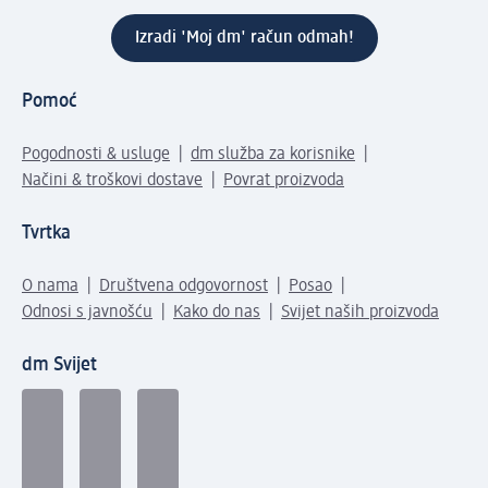
Izradi 'Moj dm' račun odmah!
Pomoć
Pogodnosti & usluge
dm služba za korisnike
Načini & troškovi dostave
Povrat proizvoda
Tvrtka
O nama
Društvena odgovornost
Posao
Odnosi s javnošću
Kako do nas
Svijet naših proizvoda
dm Svijet