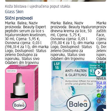
Koža blistava i ujednačena poput stakla:
Od 
Glass Skin
Nj
Slični proizvodi
Marka: Balea; Naziv
Marka: Balea; Naziv
Marka: N
proizvoda: Beauty Expert
proizvoda: Beauty Hyaluron
proizvod
peptidni serum za lice s
dnevna krema za lice, 50
zaštitu l
hijaluronskom kiselinom,
ml; Cijena: 5,75 €;
Face, SP
30 ml; Cijena: 5,95 €;
Osnovna cijena: 0,05 l
Cijena: 
Osnovna cijena: 0,03 l
(115,00 € za 1 l); dm marka
cijena: 0
(198,33 € za 1 l); dm marka
Logo; Dostupnost: Status
l); Dost
Logo; Dostupnost: Status
zeleno Dostupno za
zeleno D
zeleno Dostupno za
isporuku, Status sivo
isporuku
isporuku, Status sivo
Odaberi dm trgovinu
Odaberi 
Odaberi dm trgovinu
9,95 €
0,04 l (2
l)
Cijena 
9,95 €
NIVEA S
lica od 
50+, 40 
Dostu
Odabe