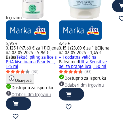
trgovinu
5,95 €
3,45 €
0,125 l (47,60 € za 1 l)
Cijena
0,15 l (23,00 € za 1 l)
Cijena
na 02.05.2025.: 5,96 €
na 02.05.2025.: 3,45 €
Balea
Tekući piling za lice s
+ 1 dodatna veličina
BHA kiselinama Beauty...,
Balea med
Ultra Sensitive
125 ml
gel za pranje lica, 150 ml
(451)
(158)
Dostupno za isporuku
Obavijesti
Odaberi dm trgovinu
Dostupno za isporuku
Odaberi dm trgovinu