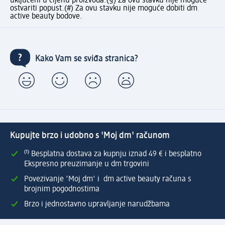
uključeni u cijenu proizvoda.
(§) Za ovu stavku nije moguće
ostvariti popust.
(#) Za ovu stavku nije moguće dobiti dm
active beauty bodove.
Kako Vam se sviđa stranica?
Kupujte brzo i udobno s 'Moj dm' računom
⁽¹⁾ Besplatna dostava za kupnju iznad 49 € i besplatno
Ekspresno preuzimanje u dm trgovini
Povezivanje 'Moj dm' i dm active beauty računa s
brojnim pogodnostima
Brzo i jednostavno upravljanje narudžbama