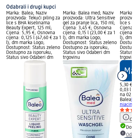
Odabrali i drugi kupci
Marka: Balea; Naziv
Marka: Balea med; Naziv
Marka: B
proizvoda: Tekući piling za
proizvoda: Ultra Sensitive
proizvod
lice s BHA kiselinama
gel za pranje lica, 150 ml;
lice s n
Beauty Expert, 125 ml;
Cijena: 3,45 €; Osnovna
Cijena: 
Cijena: 5,95 €; Osnovna
cijena: 0,15 l (23,00 € za 1
cijena: 0
cijena: 0,125 l (47,60 € za 1
l); dm marka Logo;
l); dm m
l); dm marka Logo;
Dostupnost: Status zeleno
Dostupno
Dostupnost: Status zeleno
Dostupno za isporuku,
Dostupno
Dostupno za isporuku,
Status sivo Odaberi dm
Status s
Status sivo Odaberi dm
trgovinu
trgovinu
5,30 €
0,03 l (17
na 02.05
Balea
Bal
niacinam
Obav
Dostu
Odabe