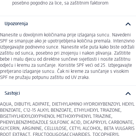
posebno pogodno za lice, sa zaštitnim faktorom
Upozorenja
Nanesite u dovoljnim količinama prije izlaganja suncu. Navedeni
SPF se smanjuje ako je upotrijebljena količina premala. Intenzivno
izbjegavajte podnevno sunce. Nanesite više puta kako biste održali
zaštitu od sunca, posebno pri znojenju i nakon plivanja. Zaštitite
bebe i malu djecu od direktne sunčeve svjetlosti i nosite zaštitnu
odjeću i kremu za sunčanje. Koristite SPF veći od 25. Izbjegavajte
pretjerano izlaganje suncu. Čak ni kreme za sunčanje s visokim
SPF ne pružaju potpunu zaštitu od UV zraka.
Sastojci
AQUA, DIBUTYL ADIPATE, DIETHYLAMINO HYDROXYBENZOYL HEXYL
BENZOATE, C12-15 ALKYL BENZOATE, ETHYLHEXYL TRIAZONE,
BISETHYLHEXYLOXYPHENOL METHOXYPHENYL TRIAZINE,
PHENYLBENZIMIDAZOLE SULFONIC ACID, DICAPRYLYL CARBONATE,
GLYCERIN, ARGININE, CELLULOSE, CETYL ALCOHOL, BETA VULGARIS
ROOT EXTRACT, FRUCTOOLIGOSACCHARIDES, TOCOPHERYL