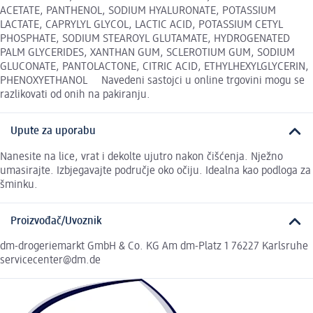
ACETATE, PANTHENOL, SODIUM HYALURONATE, POTASSIUM
LACTATE, CAPRYLYL GLYCOL, LACTIC ACID, POTASSIUM CETYL
PHOSPHATE, SODIUM STEAROYL GLUTAMATE, HYDROGENATED
PALM GLYCERIDES, XANTHAN GUM, SCLEROTIUM GUM, SODIUM
GLUCONATE, PANTOLACTONE, CITRIC ACID, ETHYLHEXYLGLYCERIN,
PHENOXYETHANOL Navedeni sastojci u online trgovini mogu se
razlikovati od onih na pakiranju.
Upute za uporabu
Nanesite na lice, vrat i dekolte ujutro nakon čišćenja. Nježno
umasirajte. Izbjegavajte područje oko očiju. Idealna kao podloga za
šminku.
Proizvođač/Uvoznik
dm-drogeriemarkt GmbH & Co. KG Am dm-Platz 1 76227 Karlsruhe
servicecenter@dm.de