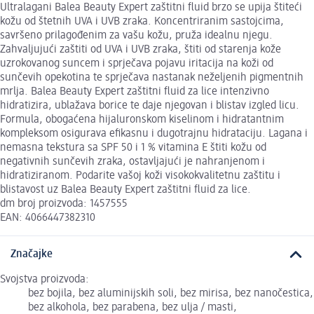
Ultralagani Balea Beauty Expert zaštitni fluid brzo se upija štiteći
kožu od štetnih UVA i UVB zraka. Koncentriranim sastojcima,
savršeno prilagođenim za vašu kožu, pruža idealnu njegu.
Zahvaljujući zaštiti od UVA i UVB zraka, štiti od starenja kože
uzrokovanog suncem i sprječava pojavu iritacija na koži od
sunčevih opekotina te sprječava nastanak neželjenih pigmentnih
mrlja. Balea Beauty Expert zaštitni fluid za lice intenzivno
hidratizira, ublažava borice te daje njegovan i blistav izgled licu.
Formula, obogaćena hijaluronskom kiselinom i hidratantnim
kompleksom osigurava efikasnu i dugotrajnu hidrataciju. Lagana i
nemasna tekstura sa SPF 50 i 1 % vitamina E štiti kožu od
negativnih sunčevih zraka, ostavljajući je nahranjenom i
hidratiziranom. Podarite vašoj koži visokokvalitetnu zaštitu i
blistavost uz Balea Beauty Expert zaštitni fluid za lice.
dm broj proizvoda: 1457555
EAN: 4066447382310
Značajke
Svojstva proizvoda:
bez bojila, bez aluminijskih soli, bez mirisa, bez nanočestica,
bez alkohola, bez parabena, bez ulja / masti,