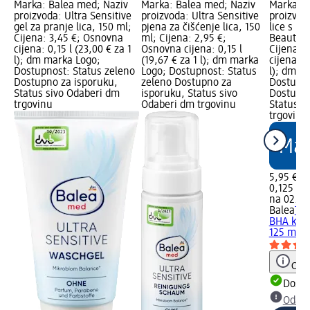
Marka: Balea med; Naziv
Marka: Balea med; Naziv
Marka: B
proizvoda: Ultra Sensitive
proizvoda: Ultra Sensitive
proizvoda
gel za pranje lica, 150 ml;
pjena za čišćenje lica, 150
lice s B
Cijena: 3,45 €; Osnovna
ml; Cijena: 2,95 €;
Beauty E
cijena: 0,15 l (23,00 € za 1
Osnovna cijena: 0,15 l
Cijena: 
l); dm marka Logo;
(19,67 € za 1 l); dm marka
cijena: 0
Dostupnost: Status zeleno
Logo; Dostupnost: Status
l); dm m
Dostupno za isporuku,
zeleno Dostupno za
Dostupno
Status sivo Odaberi dm
isporuku, Status sivo
Dostupno
trgovinu
Odaberi dm trgovinu
Status s
trgovinu
5,95 €
0,125 l (4
na 02.05
Balea
Tek
BHA kise
125 ml
Obav
Dostu
Odabe