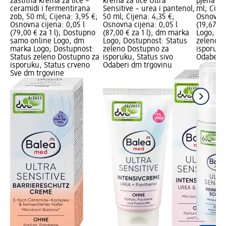
zaštitna krema za lice –
krema za lice Ultra
pjena za 
ceramidi i fermentirana
Sensitive – urea i pantenol,
ml; Cijen
zob, 50 ml; Cijena: 3,95 €;
50 ml; Cijena: 4,35 €;
Osnovna 
Osnovna cijena: 0,05 l
Osnovna cijena: 0,05 l
(19,67 € 
(79,00 € za 1 l); Dostupno
(87,00 € za 1 l); dm marka
Logo; Do
samo online Logo, dm
Logo; Dostupnost: Status
zeleno D
marka Logo; Dostupnost:
zeleno Dostupno za
isporuku
Status zeleno Dostupno za
isporuku, Status sivo
Odaberi 
isporuku, Status crveno
Odaberi dm trgovinu
Sve dm trgovine