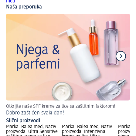
med
Naša preporuka
Otkrijte naše SPF kreme za lice sa zaštitnim faktorom!
Ne
Dobro zaštićen svaki dan!
Za
Slični proizvodi
Marka: Balea med; Naziv
Marka: Balea med; Naziv
Marka: B
proizvoda: Ultra Sensitive
proizvoda: Intenzivna
proizvoda