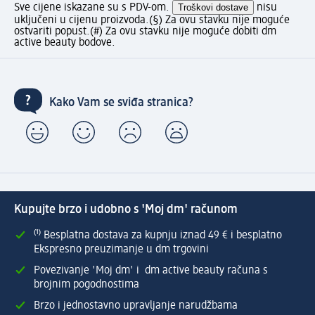
Sve cijene iskazane su s PDV-om.
Troškovi dostave
nisu
uključeni u cijenu proizvoda.
(§) Za ovu stavku nije moguće
ostvariti popust.
(#) Za ovu stavku nije moguće dobiti dm
active beauty bodove.
Kako Vam se sviđa stranica?
Kupujte brzo i udobno s 'Moj dm' računom
⁽¹⁾ Besplatna dostava za kupnju iznad 49 € i besplatno
Ekspresno preuzimanje u dm trgovini
Povezivanje 'Moj dm' i dm active beauty računa s
brojnim pogodnostima
Brzo i jednostavno upravljanje narudžbama