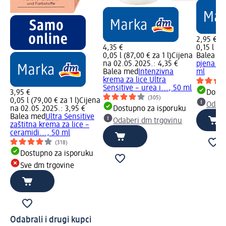
2,95 €
4,35 €
0,15 l (19
0,05 l (87,00 € za 1 l)
Cijena
Balea m
na 02.05.2025.: 4,35 €
pjena za 
Balea med
Intenzivna
ml
krema za lice Ultra
Sensitive – urea i..., 50 ml
3,95 €
Dostu
(305)
0,05 l (79,00 € za 1 l)
Cijena
Odabe
na 02.05.2025.: 3,95 €
Dostupno za isporuku
Balea med
Ultra Sensitive
Odaberi dm trgovinu
zaštitna krema za lice –
ceramidi..., 50 ml
(318)
Dostupno za isporuku
Sve dm trgovine
Odabrali i drugi kupci