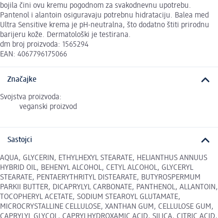
bojila čini ovu kremu pogodnom za svakodnevnu upotrebu.
Pantenol i alantoin osiguravaju potrebnu hidrataciju. Balea med
Ultra Sensitive krema je pH-neutralna, što dodatno štiti prirodnu
barijeru kože. Dermatološki je testirana.
dm broj proizvoda: 1565294
EAN: 4067796175066
Značajke
Svojstva proizvoda:
veganski proizvod
Sastojci
AQUA, GLYCERIN, ETHYLHEXYL STEARATE, HELIANTHUS ANNUUS
HYBRID OIL, BEHENYL ALCOHOL, CETYL ALCOHOL, GLYCERYL
STEARATE, PENTAERYTHRITYL DISTEARATE, BUTYROSPERMUM
PARKII BUTTER, DICAPRYLYL CARBONATE, PANTHENOL, ALLANTOIN,
TOCOPHERYL ACETATE, SODIUM STEAROYL GLUTAMATE,
MICROCRYSTALLINE CELLULOSE, XANTHAN GUM, CELLULOSE GUM,
CAPRYLYL GLYCOL, CAPRYLHYDROXAMIC ACID, SILICA, CITRIC ACID,