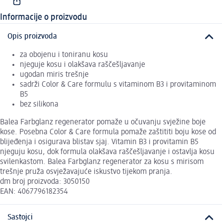
Informacije o proizvodu
Opis proizvoda
za obojenu i toniranu kosu
njeguje kosu i olakšava raščešljavanje
ugodan miris trešnje
sadrži Color & Care formulu s vitaminom B3 i provitaminom
B5
bez silikona
Balea Farbglanz regenerator pomaže u očuvanju svježine boje
kose. Posebna Color & Care formula pomaže zaštititi boju kose od
blijeđenja i osigurava blistav sjaj. Vitamin B3 i provitamin B5
njeguju kosu, dok formula olakšava raščešljavanje i ostavlja kosu
svilenkastom. Balea Farbglanz regenerator za kosu s mirisom
trešnje pruža osvježavajuće iskustvo tijekom pranja.
dm broj proizvoda: 3050150
EAN: 4067796182354
Sastojci