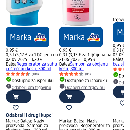
trgovinu
0,95 €
0,95 €
0,95 €
0,3 l (3,1
0,3 l (3,17 € za 1 l)
Cijena na
0,3 l (3,17 € za 1 l)
Cijena na
02.05.202
02.05.2025.: 1,20 €
21.06.2025.: 0,95 €
Balea
Reg
Balea
Regenerator za suhu
Balea
Šampon za obojenu
bez sjaja
i oštećenu kosu, 300 ml
kosu, 300 ml
(188)
(85)
Dostu
Dostupno za isporuku
Dostupno za isporuku
Odabe
Odaberi dm trgovinu
Odaberi dm trgovinu
Odabrali i drugi kupci
Marka: Balea; Naziv
Marka: Balea; Naziv
Marka: B
proizvoda: Šampon za
proizvoda: Regenerator za
proizvod