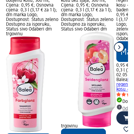
obojenu kosu, 300 ml;
kosu bez sjaja, 300 ml;
regenera
Cijena: 0,95 €; Osnovna
Cijena: 0,95 €; Osnovna
kosu – va
cijena: 0,3 l (3,17 € za 1 l);
cijena: 0,3 l (3,17 € za 1 l);
badema, 
dm marka Logo;
dm marka Logo;
0,95 €; 
Dostupnost: Status zeleno
Dostupnost: Status zeleno
l (3,17 €
Dostupno za isporuku,
Dostupno za isporuku,
Logo; Do
Status sivo Odaberi dm
Status sivo Odaberi dm
zeleno D
trgovinu
isporuku
Odaberi 
0,95 €
0,3 l (3,1
02.05.20
Balea
Int
regenera
kosu –...
Dostu
Odabe
trgovinu