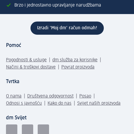
Brzo i jednostavno upravljanje narudžbama
Izradi 'Moj dm' račun odmah!
Pomoć
Pogodnosti & usluge
dm služba za korisnike
Načini & troškovi dostave
Povrat proizvoda
Tvrtka
O nama
Društvena odgovornost
Posao
Odnosi s javnošću
Kako do nas
Svijet naših proizvoda
dm Svijet