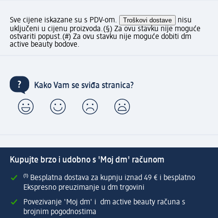
Sve cijene iskazane su s PDV-om.
Troškovi dostave
nisu
uključeni u cijenu proizvoda.
(§) Za ovu stavku nije moguće
ostvariti popust.
(#) Za ovu stavku nije moguće dobiti dm
active beauty bodove.
Kako Vam se sviđa stranica?
Kupujte brzo i udobno s 'Moj dm' računom
⁽¹⁾ Besplatna dostava za kupnju iznad 49 € i besplatno
Ekspresno preuzimanje u dm trgovini
Povezivanje 'Moj dm' i dm active beauty računa s
brojnim pogodnostima