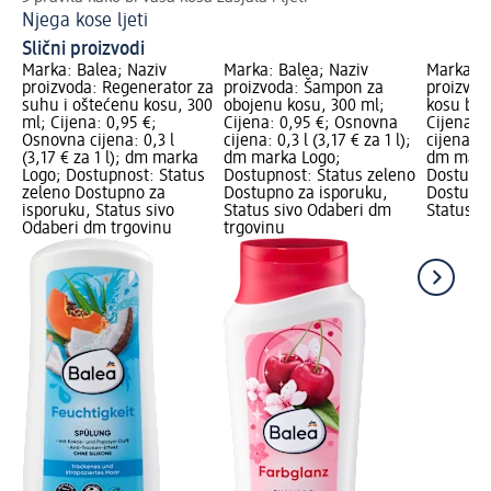
Njega kose ljeti
Su
Slični proizvodi
Marka: Balea; Naziv
Marka: Balea; Naziv
Marka: B
proizvoda: Regenerator za
proizvoda: Šampon za
proizvod
suhu i oštećenu kosu, 300
obojenu kosu, 300 ml;
kosu bez 
ml; Cijena: 0,95 €;
Cijena: 0,95 €; Osnovna
Cijena: 
Osnovna cijena: 0,3 l
cijena: 0,3 l (3,17 € za 1 l);
cijena: 0,
(3,17 € za 1 l); dm marka
dm marka Logo;
dm mark
Logo; Dostupnost: Status
Dostupnost: Status zeleno
Dostupno
zeleno Dostupno za
Dostupno za isporuku,
Dostupno
isporuku, Status sivo
Status sivo Odaberi dm
Status s
Odaberi dm trgovinu
trgovinu