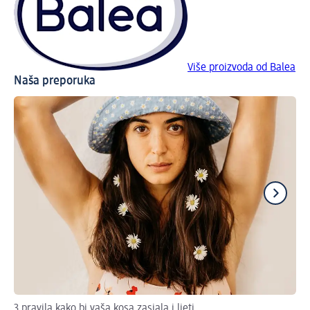
Više proizvoda od Balea
Naša preporuka
3 pravila kako bi vaša kosa zasjala i ljeti
Tri