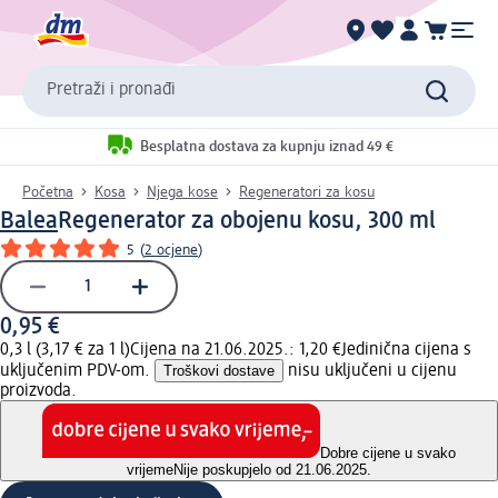
Pretraži i pronađi
Besplatna dostava za kupnju iznad 49 €
Početna
Kosa
Njega kose
Regeneratori za kosu
Balea
Regenerator za obojenu kosu, 300 ml
5
(
2 ocjene
)
0,95 €
0,3 l (3,17 € za 1 l)
Cijena na 21.06.2025.: 1,20 €
Jedinična cijena s
uključenim PDV-om.
Troškovi dostave
nisu uključeni u cijenu
proizvoda.
Dobre cijene u svako
vrijeme
Nije poskupjelo od 21.06.2025.