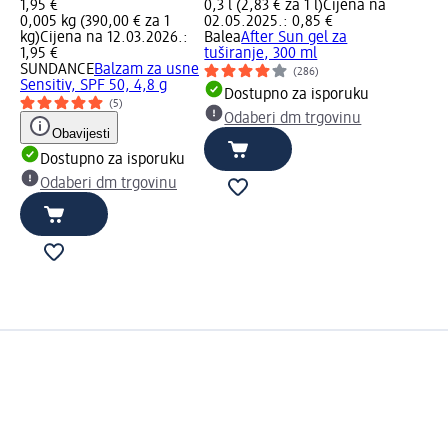
1,95 €
0,3 l (2,83 € za 1 l)
Cijena na
0,005 kg (390,00 € za 1
02.05.2025.: 0,85 €
kg)
Cijena na 12.03.2026.:
Balea
After Sun gel za
1,95 €
tuširanje, 300 ml
SUNDANCE
Balzam za usne
(286)
Sensitiv, SPF 50, 4,8 g
Dostupno za isporuku
(5)
Odaberi dm trgovinu
Obavijesti
Dostupno za isporuku
Odaberi dm trgovinu