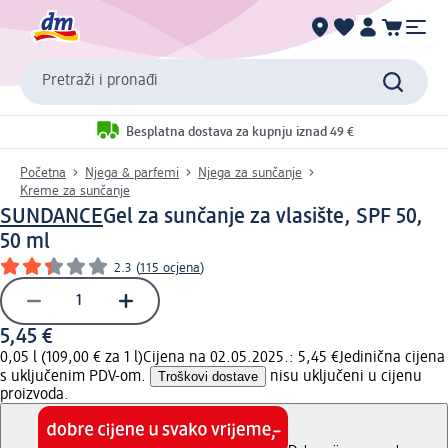
Pretraži i pronađi
Besplatna dostava za kupnju iznad 49 €
Početna
Njega & parfemi
Njega za sunčanje
Kreme za sunčanje
SUNDANCE
Gel za sunčanje za vlasište, SPF 50,
50 ml
2.3
(
115 ocjena
)
5,45 €
0,05 l (109,00 € za 1 l)
Cijena na 02.05.2025.: 5,45 €
Jedinična cijena
s uključenim PDV-om.
Troškovi dostave
nisu uključeni u cijenu
proizvoda.