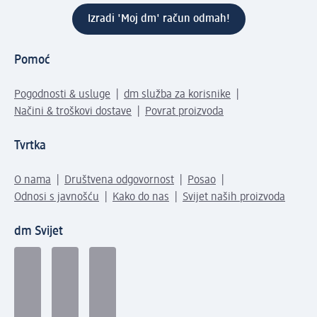
Izradi 'Moj dm' račun odmah!
Pomoć
Pogodnosti & usluge
dm služba za korisnike
Načini & troškovi dostave
Povrat proizvoda
Tvrtka
O nama
Društvena odgovornost
Posao
Odnosi s javnošću
Kako do nas
Svijet naših proizvoda
dm Svijet