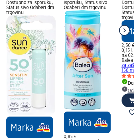
Dostupno za isporuku,
isporuku, Status sivo
Dostupno
Status sivo Odaberi dm
Odaberi dm trgovinu
Dostupno
trgovinu
Status s
trgovinu
2,50 €
0,15 l (16
na 02.05
Balea P
za zašti
150 ml
Dostu
Odabe
0,85 €