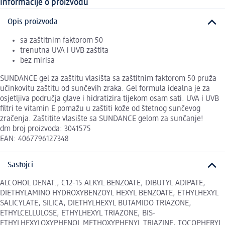
Informacije o proizvodu
Opis proizvoda
sa zaštitnim faktorom 50
trenutna UVA i UVB zaštita
bez mirisa
SUNDANCE gel za zaštitu vlasišta sa zaštitnim faktorom 50 pruža
učinkovitu zaštitu od sunčevih zraka. Gel formula idealna je za
osjetljiva područja glave i hidratizira tijekom osam sati. UVA i UVB
filtri te vitamin E pomažu u zaštiti kože od štetnog sunčevog
zračenja. Zaštitite vlasište sa SUNDANCE gelom za sunčanje!
dm broj proizvoda: 3041575
EAN: 4067796127348
Sastojci
ALCOHOL DENAT., C12-15 ALKYL BENZOATE, DIBUTYL ADIPATE,
DIETHYLAMINO HYDROXYBENZOYL HEXYL BENZOATE, ETHYLHEXYL
SALICYLATE, SILICA, DIETHYLHEXYL BUTAMIDO TRIAZONE,
ETHYLCELLULOSE, ETHYLHEXYL TRIAZONE, BIS-
ETHYLHEXYLOXYPHENOL METHOXYPHENYL TRIAZINE, TOCOPHERYL