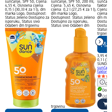
sunčanje, SPF 50; Cijena:
sunčanje, SPF 50, 200 ml;
sunčanje
4,55 €; Osnovna cijena:
Cijena: 5,45 €; Osnovna
faktorom
0,15 l (30,33 € za 1 l); dm
cijena: 0,2 l (27,25 € za 1 l);
Cijena: 
marka Logo; Dostupnost:
dm marka Logo;
cijena: 0,
Status zeleno Dostupno za
Dostupnost: Status zeleno
dm mark
isporuku, Status sivo
Dostupno za isporuku,
Dostupno
Odaberi dm trgovinu
Status sivo Odaberi dm
Dostupno
Status s
trgovinu
3,95 €
0,1 l (39,
SUNDAN
sunčanje
faktorom
Obav
Dostu
Odabe
trgovinu