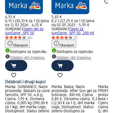
4,55 €
5,45 €
0,15 l (30,33 € za 1 l)
Cijena
0,2 l (27,25 € za 1 l)
Cijena
na 12.03.2026.: 4,55 €
na 02.05.2025.: 5,95 €
SUNDANCE
Sport gel za
SUNDANCE
Sprej za
sunčanje, SPF 50
sunčanje, SPF 50, 200 ml
(62)
(7)
Obavijesti
Obavijesti
Dostupno za isporuku
Dostupno za isporuku
Odaberi dm trgovinu
Odaberi dm trgovinu
Odabrali i drugi kupci
Marka: SUNDANCE; Naziv
Marka: Balea; Naziv
Marka: B
proizvoda: Balzam za usne
proizvoda: After Sun gel za
PROFESS
Sensitiv, SPF 50, 4,8 g;
tuširanje, 300 ml; Cijena:
proizvoda
Cijena: 1,95 €; Osnovna
0,85 €; Osnovna cijena: 0,3
kose na 
cijena: 0,005 kg (390,00 €
l (2,83 € za 1 l); dm marka
Cijena: 
za 1 kg); dm marka Logo;
Logo; Dostupnost: Status
cijena: 0
Dostupnost: Status zeleno
zeleno Dostupno za
l); dm m