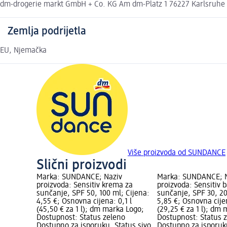
dm-drogerie markt GmbH + Co. KG Am dm-Platz 1 76227 Karlsruhe
Zemlja podrijetla
EU, Njemačka
Više proizvoda od SUNDANCE
Slični proizvodi
Marka: SUNDANCE; Naziv
Marka: SUNDANCE; 
proizvoda: Sensitiv krema za
proizvoda: Sensitiv 
sunčanje, SPF 50, 100 ml; Cijena:
sunčanje, SPF 30, 20
4,55 €; Osnovna cijena: 0,1 l
5,85 €; Osnovna cijen
(45,50 € za 1 l); dm marka Logo;
(29,25 € za 1 l); dm
Dostupnost: Status zeleno
Dostupnost: Status 
Dostupno za isporuku, Status sivo
Dostupno za isporuku