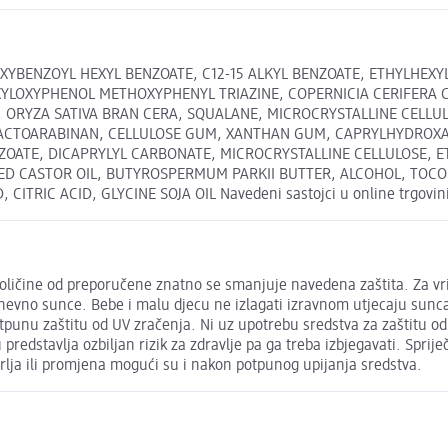
XYBENZOYL HEXYL BENZOATE, C12-15 ALKYL BENZOATE, ETHYLHEXYL
EXYLOXYPHENOL METHOXYPHENYL TRIAZINE, COPERNICIA CERIFERA
ORYZA SATIVA BRAN CERA, SQUALANE, MICROCRYSTALLINE CELLUL
CTOARABINAN, CELLULOSE GUM, XANTHAN GUM, CAPRYLHYDROXAMIC
ATE, DICAPRYLYL CARBONATE, MICROCRYSTALLINE CELLULOSE, ETH
 CASTOR OIL, BUTYROSPERMUM PARKII BUTTER, ALCOHOL, TOCOP
IC ACID, GLYCINE SOJA OIL Navedeni sastojci u online trgovini m
oličine od preporučene znatno se smanjuje navedena zaštita. Za vri
dnevno sunce. Bebe i malu djecu ne izlagati izravnom utjecaju sunca,
otpunu zaštitu od UV zračenja. Ni uz upotrebu sredstva za zaštitu 
dstavlja ozbiljan rizik za zdravlje pa ga treba izbjegavati. Spriječi
lja ili promjena mogući su i nakon potpunog upijanja sredstva.