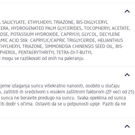
 SALICYLATE, ETHYLHEXYL TRIAZONE, BIS-DIGLYCERYL
 CERA, HYDROGENATED PALM GLYCERIDES, TOCOPHERYL ACETATE,
OSE, POTASSIUM HYDROXIDE, CAPRYLYL GLYCOL, DECYLENE
 ACID Stik: CAPRYLIC/CAPRIC TRIGLYCERIDE, HELIANTHUS
YLHEXYL TRIAZONE, SIMMONDSIA CHINENSIS SEED OIL, BIS-
HEROL, PENTAERYTHRITYL TETRA-DI-T-BUTYL
ogu se razlikovati od onih na pakiranju.
jeme izlaganja suncu višekratno nanositi, osobito u slučaju
 zaštititi ih sredstvom s visokim zaštitnim faktorom (ZF veći od 25)
od sunca ne boravite predugo na suncu. Svaka opeklina od sunca
ti dodir s očima. Ostaviti da se u potpunosti upije. Paziti da ne