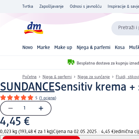
Tvrtka
Zapošljavanje
Odnosi s javnošću
Inspiracije & savje
Pretraži i
Novo
Marke
Make up
Njega & parfemi
Kosa
Mušk
Besplatna dostava za kupnju iznad
Početna
Njega & parfemi
Njega za sunčanje
Fluidi, stiko
SUNDANCE
Sensitiv krema + 
5
(
1 ocjena
)
4,45 €
0,023 kg (193,48 € za 1 kg)
Cijena na 02.05.2025.: 4,45 €
Jedinična c