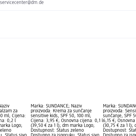
 servicecenter@dm.de
Naziv
Marka: SUNDANCE; Naziv
Marka: SUNDANC
balzam za
proizvoda: Krema za sunčanje
proizvoda: Sensi
0 ml; Cijena:
sensitive kids, SPF 50, 100 ml;
sunčanje, SPF 5
a: 0,2 l
Cijena: 3,95 €; Osnovna cijena: 0,1 l
6,15 €; Osnovna 
 marka Logo;
(39,50 € za 1 l); dm marka Logo;
(30,75 € za 1 l)
zeleno
Dostupnost: Status zeleno
Dostupnost: Sta
, Status sivo
Dostupno za isporuku, Status sivo
Dostupno za isp