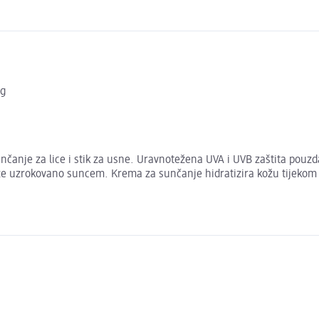
 g
čanje za lice i stik za usne. Uravnotežena UVA i UVB zaštita pouz
 uzrokovano suncem. Krema za sunčanje hidratizira kožu tijekom 24 s