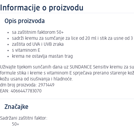
Informacije o proizvodu
Opis proizvoda
sa zaštitnim faktorom 50+
sadrži kremu za sumčanje za lice od 20 ml i stik za usne od 3
zaštita od UVA i UVB zraka
s vitaminom E
krema ne ostavlja mastan trag
Uživajte tijekom sunčanih dana uz SUNDANCE Sensitiv kremu za sun
formule stika i kreme s vitaminom E sprječava prerano starenje kože
kožu usana od isušivanja i hladnoće.
dm broj proizvoda: 2971449
EAN: 4066447783070
Značajke
Sadržani zaštitni faktor:
50+