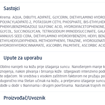
Sastojci
Krema: AQUA, DIBUTYL ADIPATE, GLYCERIN, DIETHYLAMINO HYDRO
POLYACYLADIPATE-2, POTASSIUM CETYL PHOSPHATE, BIS-ETHYLH
PHENYLBENZIMIDAZOLE SULFONIC ACID, HYDROXYACETOPHENONE, 
GLYCOL, SUCCINOGLYCAN, TETRASODIUM IMINODISUCCINATE, GALA
ANNUUS SEED CERA, DIETHYLAMINO HYDROXYBENZOYL HEXYL BENZO
ETHYLHEXYLOXYPHENOL METHOXYPHENYL TRIAZINE, HYDROGENATED
HYDROXYHYDROCINNAMATE, ASCORBYL PALMITATE, ASCORBIC ACID, CITR
Upute za uporabu
Obilno nanijeti na kožu prije izlaganja suncu. Nanošenjem manje k
znojenja, nakon plivanja i brisanja kože. Izbjegavati intenzivno po
te odjećom. Ni sredstva s visokim zaštitnim faktorom ne pružaju p
dugoročno ima štetan učinak na kožu, a pretjerano izlaganje suncu pre
dođe u dodir s tkaninama i drugim površinama. Nastanak trajnih mr
Proizvođač/Uvoznik