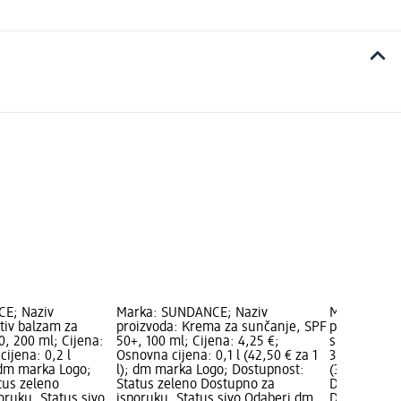
E; Naziv
Marka: SUNDANCE; Naziv
Marka: SUN
tiv balzam za
proizvoda: Krema za sunčanje, SPF
proizvoda: 
0, 200 ml; Cijena:
50+, 100 ml; Cijena: 4,25 €;
sunčanje, S
cijena: 0,2 l
Osnovna cijena: 0,1 l (42,50 € za 1
3,60 €; Osno
; dm marka Logo;
l); dm marka Logo; Dostupnost:
(36,00 € za 
tus zeleno
Status zeleno Dostupno za
Dostupnost:
oruku, Status sivo
isporuku, Status sivo Odaberi dm
Dostupno za