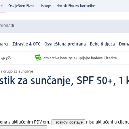
ti
Osviješten život
Usluge
dm služba za korisnike
 pronađi
arci
Zdravlje & OTC
Osviještena prehrana
Bebe & djeca
Doma
(1)
dm active beauty: skupljajte bodove i štedite
 49 €
vi i drugo za sunčanje
stik za sunčanje, SPF 50+, 1
ijena s uključenim PDV-om.
Troškovi dostave
nisu uključeni u cijen