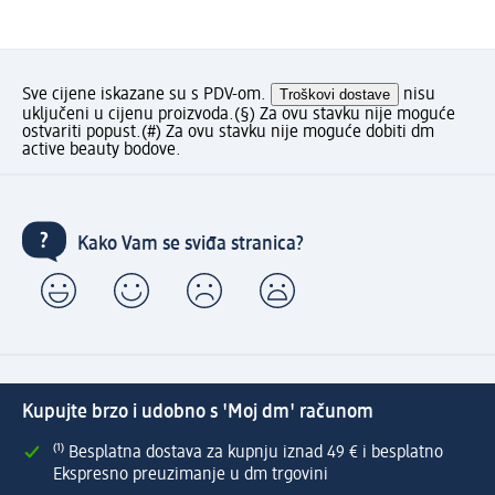
Sve cijene iskazane su s PDV-om.
Troškovi dostave
nisu
uključeni u cijenu proizvoda.
(§) Za ovu stavku nije moguće
ostvariti popust.
(#) Za ovu stavku nije moguće dobiti dm
active beauty bodove.
Kako Vam se sviđa stranica?
Kupujte brzo i udobno s 'Moj dm' računom
⁽¹⁾ Besplatna dostava za kupnju iznad 49 € i besplatno
Ekspresno preuzimanje u dm trgovini