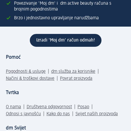
Povezivanje 'Moj dm' i dm active beauty računa s
brojnim pogodnostima
Brzo i jednostavno upravljanje narudžbama
Izradi 'Moj dm' račun odmah!
Pomoć
Pogodnosti & usluge
dm služba za korisnike
Načini & troškovi dostave
Povrat proizvoda
Tvrtka
O nama
Društvena odgovornost
Posao
Odnosi s javnošću
Kako do nas
Svijet naših proizvoda
dm Svijet