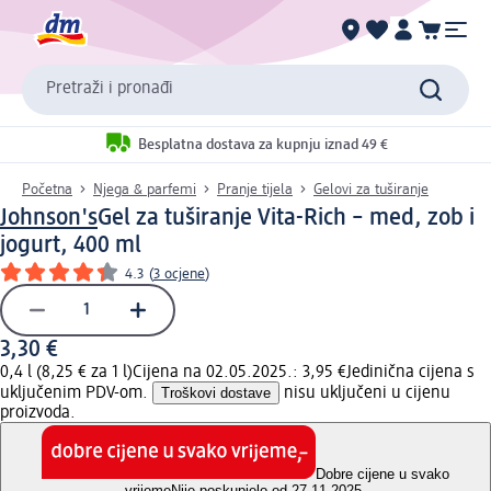
Pretraži i pronađi
Besplatna dostava za kupnju iznad 49 €
Početna
Njega & parfemi
Pranje tijela
Gelovi za tuširanje
Johnson's
Gel za tuširanje Vita-Rich – med, zob i
jogurt, 400 ml
4.3
(
3 ocjene
)
3,30 €
0,4 l (8,25 € za 1 l)
Cijena na 02.05.2025.: 3,95 €
Jedinična cijena s
uključenim PDV-om.
Troškovi dostave
nisu uključeni u cijenu
proizvoda.
Dobre cijene u svako
vrijeme
Nije poskupjelo od 27.11.2025.