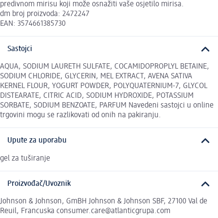
predivnom mirisu koji može osnažiti vaše osjetilo mirisa.
dm broj proizvoda: 2472247
EAN: 3574661385730
Sastojci
AQUA, SODIUM LAURETH SULFATE, COCAMIDOPROPLYL BETAINE,
SODIUM CHLORIDE, GLYCERIN, MEL EXTRACT, AVENA SATIVA
KERNEL FLOUR, YOGURT POWDER, POLYQUATERNIUM-7, GLYCOL
DISTEARATE, CITRIC ACID, SODIUM HYDROXIDE, POTASSIUM
SORBATE, SODIUM BENZOATE, PARFUM Navedeni sastojci u online
trgovini mogu se razlikovati od onih na pakiranju.
Upute za uporabu
gel za tuširanje
Proizvođač/Uvoznik
Johnson & Johnson, GmBH Johnson & Johnson SBF, 27100 Val de
Reuil, Francuska consumer.care@atlanticgrupa.com