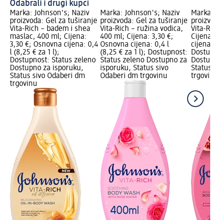
Odabrali i drugi kupci
Marka: Johnson's; Naziv
Marka: Johnson's; Naziv
Marka: J
proizvoda: Gel za tuširanje
proizvoda: Gel za tuširanje
proizvod
Vita-Rich – badem i shea
Vita-Rich – ružina vodica,
Vita-Rich
maslac, 400 ml; Cijena:
400 ml; Cijena: 3,30 €;
Cijena: 
3,30 €; Osnovna cijena: 0,4
Osnovna cijena: 0,4 l
cijena: 0,
l (8,25 € za 1 l);
(8,25 € za 1 l); Dostupnost:
Dostupno
Dostupnost: Status zeleno
Status zeleno Dostupno za
Dostupno
Dostupno za isporuku,
isporuku, Status sivo
Status s
Status sivo Odaberi dm
Odaberi dm trgovinu
trgovinu
trgovinu