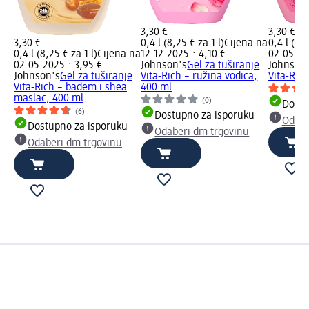
3,30 €
3,30 €
3,30 €
0,4 l (8,25 € za 1 l)
Cijena na
0,4 l (8,2
0,4 l (8,25 € za 1 l)
Cijena na
12.12.2025.: 4,10 €
02.05.20
02.05.2025.: 3,95 €
Johnson's
Gel za tuširanje
Johnson
Johnson's
Gel za tuširanje
Vita-Rich – ružina vodica,
Vita-Rich
Vita-Rich – badem i shea
400 ml
maslac, 400 ml
(0)
Dostu
(6)
Dostupno za isporuku
Odabe
Dostupno za isporuku
Odaberi dm trgovinu
Odaberi dm trgovinu