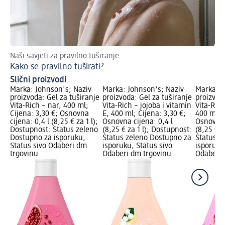
Naši savjeti za pravilno tuširanje
Šte
Kako se pravilno tuširati?
Pr
Slični proizvodi
Marka: Johnson's; Naziv
Marka: Johnson's; Naziv
Marka: J
proizvoda: Gel za tuširanje
proizvoda: Gel za tuširanje
proizvod
Vita-Rich – nar, 400 ml;
Vita-Rich – jojoba i vitamin
Vita-Rich
Cijena: 3,30 €; Osnovna
E, 400 ml; Cijena: 3,30 €;
400 ml; C
cijena: 0,4 l (8,25 € za 1 l);
Osnovna cijena: 0,4 l
Osnovna 
Dostupnost: Status zeleno
(8,25 € za 1 l); Dostupnost:
(8,25 € z
Dostupno za isporuku,
Status zeleno Dostupno za
Status z
Status sivo Odaberi dm
isporuku, Status sivo
isporuku
trgovinu
Odaberi dm trgovinu
Odaberi 