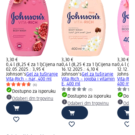
3,30 €
3,30 €
3,30 €
0,4 l (8,25 € za 1 l)
Cijena na
0,4 l (8,25 € za 1 l)
Cijena na
0,4 l (8,2
02.05.2025.: 3,95 €
16.12.2025.: 4,10 €
12.12.202
Johnson's
Gel za tuširanje
Johnson's
Gel za tuširanje
Johnson
Vita-Rich – nar, 400 ml
Vita-Rich – jojoba i vitamin
Vita-Rich
E, 400 ml
400 ml
(6)
(0)
Dostupno za isporuku
Dostupno za isporuku
Dostu
Odaberi dm trgovinu
Odaberi dm trgovinu
Odabe