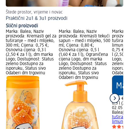
Štede prostor, vrijeme i novac
Za
Praktični 2u1 & 3u1 proizvodi
Al
Slični proizvodi
Marka: Balea; Naziv
Marka: Balea; Naziv
Marka: B
proizvoda: Kremasti gel za
proizvoda: Kremasti tekući
proizvod
tuširanje – med i mlijeko,
sapun – med i mlijeko, 500
tuširanj
300 ml; Cijena: 0,75 €;
ml; Cijena: 0,80 €;
limun, 3
Osnovna cijena: 0,3 l
Osnovna cijena: 0,5 l
0,75 €; 
(2,50 € za 1 l); dm marka
(1,60 € za 1 l); Ograničena
l (2,50 €
Logo; Dostupnost: Status
cijena Logo, dm marka
Logo; Do
zeleno Dostupno za
Logo; Dostupnost: Status
zeleno D
isporuku, Status sivo
zeleno Dostupno za
isporuku
Odaberi dm trgovinu
isporuku, Status sivo
Odaberi 
Odaberi dm trgovinu
0,75 €
0,3 l (2,5
02.05.20
Balea
Kre
tuširanj
limun, 3