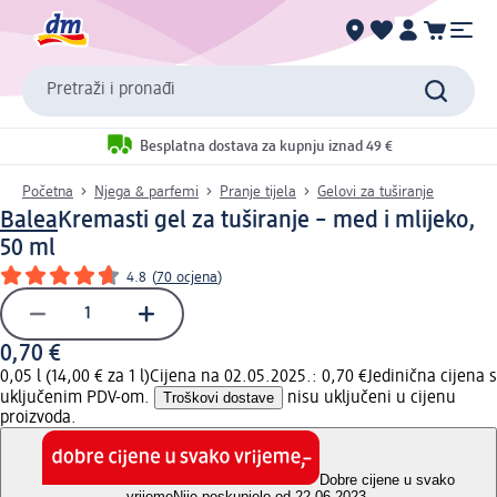
Pretraži i pronađi
Besplatna dostava za kupnju iznad 49 €
Početna
Njega & parfemi
Pranje tijela
Gelovi za tuširanje
Balea
Kremasti gel za tuširanje – med i mlijeko,
50 ml
4.8
(
70 ocjena
)
0,70 €
0,05 l (14,00 € za 1 l)
Cijena na 02.05.2025.: 0,70 €
Jedinična cijena s
uključenim PDV-om.
Troškovi dostave
nisu uključeni u cijenu
proizvoda.
Dobre cijene u svako
vrijeme
Nije poskupjelo od 22.06.2023.