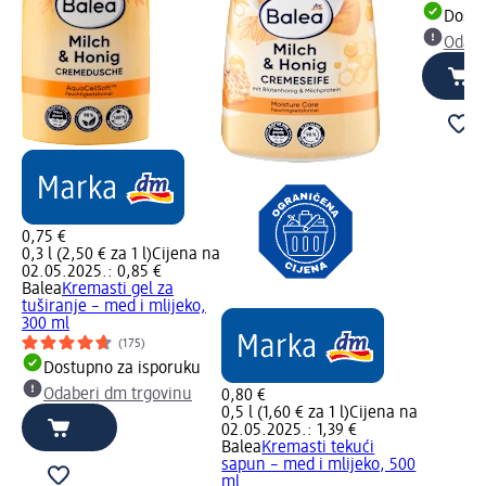
Dostu
Odabe
0,75 €
0,3 l (2,50 € za 1 l)
Cijena na
02.05.2025.: 0,85 €
Balea
Kremasti gel za
tuširanje – med i mlijeko,
300 ml
(175)
Dostupno za isporuku
Odaberi dm trgovinu
0,80 €
0,5 l (1,60 € za 1 l)
Cijena na
02.05.2025.: 1,39 €
Balea
Kremasti tekući
sapun – med i mlijeko, 500
ml