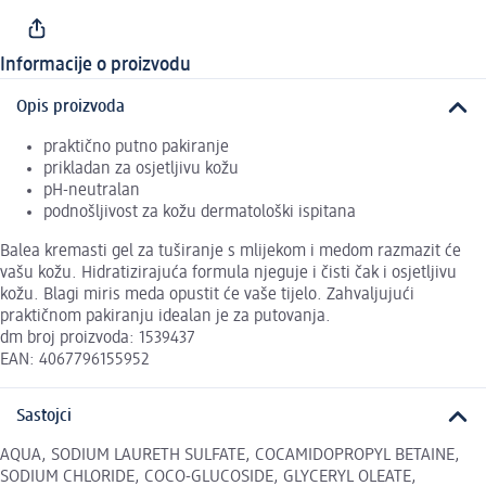
Informacije o proizvodu
Opis proizvoda
praktično putno pakiranje
prikladan za osjetljivu kožu
pH-neutralan
podnošljivost za kožu dermatološki ispitana
Balea kremasti gel za tuširanje s mlijekom i medom razmazit će
vašu kožu. Hidratizirajuća formula njeguje i čisti čak i osjetljivu
kožu. Blagi miris meda opustit će vaše tijelo. Zahvaljujući
praktičnom pakiranju idealan je za putovanja.
dm broj proizvoda: 1539437
EAN: 4067796155952
Sastojci
AQUA, SODIUM LAURETH SULFATE, COCAMIDOPROPYL BETAINE,
SODIUM CHLORIDE, COCO-GLUCOSIDE, GLYCERYL OLEATE,