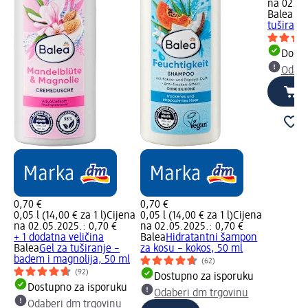
na 02.05
Balea M
tuširanje
Dostu
Odabe
0,70 €
0,70 €
0,05 l (14,00 € za 1 l)
Cijena
0,05 l (14,00 € za 1 l)
Cijena
na 02.05.2025.: 0,70 €
na 02.05.2025.: 0,70 €
+ 1 dodatna veličina
Balea
Hidratantni šampon
Balea
Gel za tuširanje –
za kosu – kokos, 50 ml
badem i magnolija, 50 ml
(62)
(92)
Dostupno za isporuku
Dostupno za isporuku
Odaberi dm trgovinu
Odaberi dm trgovinu