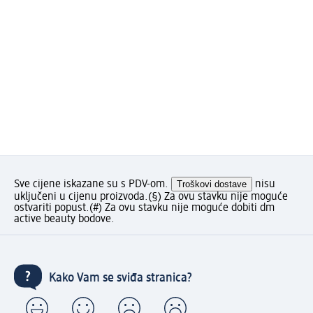
Sve cijene iskazane su s PDV-om.
Troškovi dostave
nisu
uključeni u cijenu proizvoda.
(§) Za ovu stavku nije moguće
ostvariti popust.
(#) Za ovu stavku nije moguće dobiti dm
active beauty bodove.
Kako Vam se sviđa stranica?