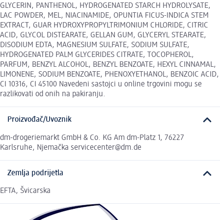
GLYCERIN, PANTHENOL, HYDROGENATED STARCH HYDROLYSATE,
LAC POWDER, MEL, NIACINAMIDE, OPUNTIA FICUS-INDICA STEM
EXTRACT, GUAR HYDROXYPROPYLTRIMONIUM CHLORIDE, CITRIC
ACID, GLYCOL DISTEARATE, GELLAN GUM, GLYCERYL STEARATE,
DISODIUM EDTA, MAGNESIUM SULFATE, SODIUM SULFATE,
HYDROGENATED PALM GLYCERIDES CITRATE, TOCOPHEROL,
PARFUM, BENZYL ALCOHOL, BENZYL BENZOATE, HEXYL CINNAMAL,
LIMONENE, SODIUM BENZOATE, PHENOXYETHANOL, BENZOIC ACID,
CI 10316, CI 45100 Navedeni sastojci u online trgovini mogu se
razlikovati od onih na pakiranju.
Proizvođač/Uvoznik
dm-drogeriemarkt GmbH & Co. KG Am dm-Platz 1, 76227
Karlsruhe, Njemačka servicecenter@dm.de
Zemlja podrijetla
EFTA, Švicarska