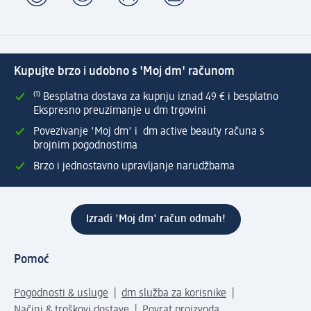
Kupujte brzo i udobno s 'Moj dm' računom
⁽¹⁾ Besplatna dostava za kupnju iznad 49 € i besplatno
Ekspresno preuzimanje u dm trgovini
Povezivanje 'Moj dm' i dm active beauty računa s
brojnim pogodnostima
Brzo i jednostavno upravljanje narudžbama
Izradi 'Moj dm' račun odmah!
Pomoć
Pogodnosti & usluge
dm služba za korisnike
Načini & troškovi dostave
Povrat proizvoda