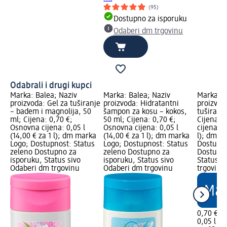
(95)
Dostupno za isporuku
Odaberi dm trgovinu
Odabrali i drugi kupci
Marka: Balea; Naziv
Marka: Balea; Naziv
Marka: B
proizvoda: Gel za tuširanje
proizvoda: Hidratantni
proizvod
– badem i magnolija, 50
šampon za kosu – kokos,
tuširanje
ml; Cijena: 0,70 €;
50 ml; Cijena: 0,70 €;
Cijena: 
Osnovna cijena: 0,05 l
Osnovna cijena: 0,05 l
cijena: 0
(14,00 € za 1 l); dm marka
(14,00 € za 1 l); dm marka
l); dm m
Logo; Dostupnost: Status
Logo; Dostupnost: Status
Dostupno
zeleno Dostupno za
zeleno Dostupno za
Dostupno
isporuku, Status sivo
isporuku, Status sivo
Status s
Odaberi dm trgovinu
Odaberi dm trgovinu
trgovinu
0,70 €
0,05 l (14