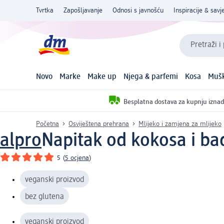
Tvrtka
Zapošljavanje
Odnosi s javnošću
Inspiracije & savje
Pretraži i
Novo
Marke
Make up
Njega & parfemi
Kosa
Mušk
Besplatna dostava za kupnju iznad
Početna
Osviještena prehrana
Mlijeko i zamjena za mlijeko
alpro
Napitak od kokosa i ba
5
(
5 ocjena
)
veganski proizvod
bez glutena
veganski proizvod