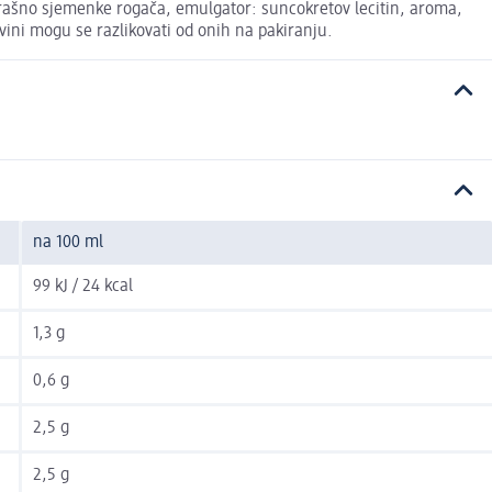
, brašno sjemenke rogača, emulgator: suncokretov lecitin, aroma,
vini mogu se razlikovati od onih na pakiranju.
na 100 ml
99 kJ / 24 kcal
1,3 g
0,6 g
2,5 g
2,5 g