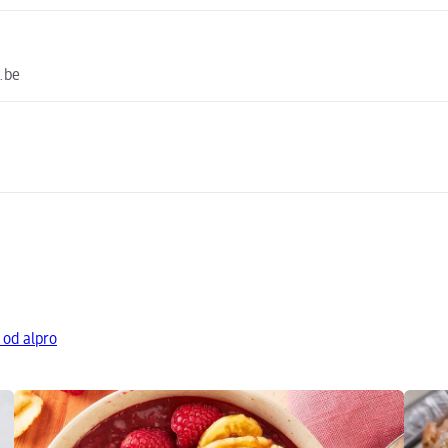
.be
 od alpro