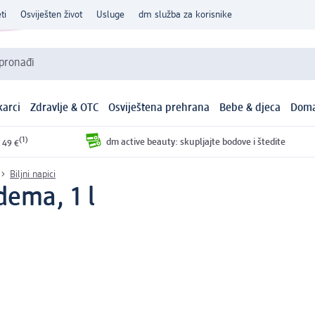
ti
Osviješten život
Usluge
dm služba za korisnike
 pronađi
arci
Zdravlje & OTC
Osviještena prehrana
Bebe & djeca
Doma
(1)
dm active beauty: skupljajte bodove i štedite
 49 €
Biljni napici
dema, 1 l