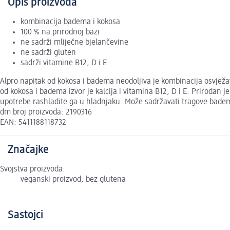
Opis proizvoda
kombinacija badema i kokosa
100 % na prirodnoj bazi
ne sadrži mliječne bjelančevine
ne sadrži gluten
sadrži vitamine B12, D i E
Alpro napitak od kokosa i badema neodoljiva je kombinacija osvjež
od kokosa i badema izvor je kalcija i vitamina B12, D i E. Prirodan j
upotrebe rashladite ga u hladnjaku. Može sadržavati tragove badem
dm broj proizvoda: 2190316
EAN: 5411188118732
Značajke
Svojstva proizvoda:
veganski proizvod, bez glutena
Sastojci