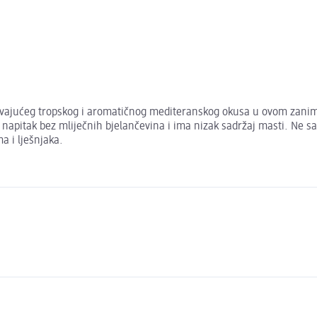
avajućeg tropskog i aromatičnog mediteranskog okusa u ovom zanimlj
e napitak bez mliječnih bjelančevina i ima nizak sadržaj masti. Ne sa
a i lješnjaka.