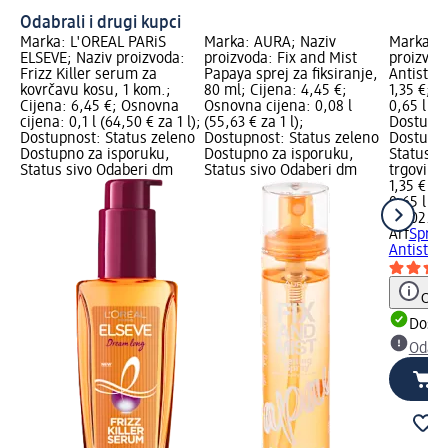
Odabrali i drugi kupci
Marka: L'ORÉAL PARiS
Marka: AURA; Naziv
Marka: A
ELSEVE; Naziv proizvoda:
proizvoda: Fix and Mist
proizvoda
Frizz Killer serum za
Papaya sprej za fiksiranje,
Antistati
kovrčavu kosu, 1 kom.;
80 ml; Cijena: 4,45 €;
1,35 €; 
Cijena: 6,45 €; Osnovna
Osnovna cijena: 0,08 l
0,65 l (2,
cijena: 0,1 l (64,50 € za 1 l);
(55,63 € za 1 l);
Dostupno
Dostupnost: Status zeleno
Dostupnost: Status zeleno
Dostupno
Dostupno za isporuku,
Dostupno za isporuku,
Status s
Status sivo Odaberi dm
Status sivo Odaberi dm
trgovinu
1,35 €
0,65 l (2,
na 02.05
Arf
Sprej 
Antistati
Obav
Dostu
Odabe