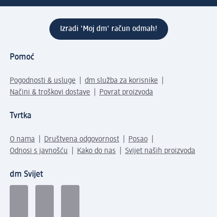
Izradi 'Moj dm' račun odmah!
Pomoć
Pogodnosti & usluge
dm služba za korisnike
Načini & troškovi dostave
Povrat proizvoda
Tvrtka
O nama
Društvena odgovornost
Posao
Odnosi s javnošću
Kako do nas
Svijet naših proizvoda
dm Svijet