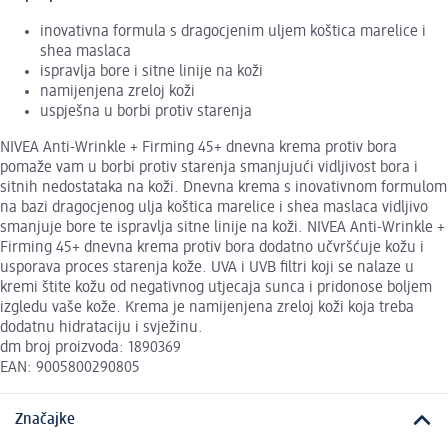
inovativna formula s dragocjenim uljem koštica marelice i
shea maslaca
ispravlja bore i sitne linije na koži
namijenjena zreloj koži
uspješna u borbi protiv starenja
NIVEA Anti-Wrinkle + Firming 45+ dnevna krema protiv bora
pomaže vam u borbi protiv starenja smanjujući vidljivost bora i
sitnih nedostataka na koži. Dnevna krema s inovativnom formulom
na bazi dragocjenog ulja koštica marelice i shea maslaca vidljivo
smanjuje bore te ispravlja sitne linije na koži. NIVEA Anti-Wrinkle +
Firming 45+ dnevna krema protiv bora dodatno učvršćuje kožu i
usporava proces starenja kože. UVA i UVB filtri koji se nalaze u
kremi štite kožu od negativnog utjecaja sunca i pridonose boljem
izgledu vaše kože. Krema je namijenjena zreloj koži koja treba
dodatnu hidrataciju i svježinu.
dm broj proizvoda: 1890369
EAN: 9005800290805
Značajke