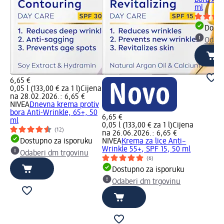
ml
Dostu
Odabe
6,65 €
0,05 l (133,00 € za 1 l)
Cijena
na 28.02.2026.: 6,65 €
NIVEA
Dnevna krema protiv
bora Anti-Wrinkle, 65+, 50
6,65 €
ml
0,05 l (133,00 € za 1 l)
Cijena
(12)
na 26.06.2026.: 6,65 €
Dostupno za isporuku
NIVEA
Krema za lice Anti–
Wrinkle 55+, SPF 15, 50 ml
Odaberi dm trgovinu
(6)
Dostupno za isporuku
Odaberi dm trgovinu