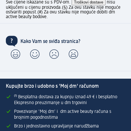
Sve cijene iskazane su s PDV-om.
Troškovi dostave
nisu
uključeni u cijenu proizvoda.
(§) Za ovu stavku nije moguće
ostvariti popust.
(#) Za ovu stavku nije moguće dobiti dm
active beauty bodove.
Kako Vam se sviđa stranica?
Kupujte brzo i udobno s 'Moj dm' računom
⁽¹⁾ Besplatna dostava za kupnju iznad 49 € i besplatno
Ekspresno preuzimanje u dm trgovini
Povezivanje 'Moj dm' i dm active beauty računa s
brojnim pogodnostima
Brzo i jednostavno upravljanje narudžbama