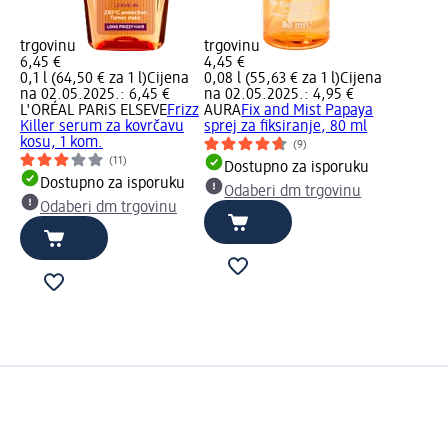
trgovinu
trgovinu
6,45 €
4,45 €
0,1 l (64,50 € za 1 l)
Cijena
0,08 l (55,63 € za 1 l)
Cijena
na 02.05.2025.: 6,45 €
na 02.05.2025.: 4,95 €
L'ORÉAL PARiS ELSEVE
Frizz
AURA
Fix and Mist Papaya
Killer serum za kovrčavu
sprej za fiksiranje, 80 ml
kosu, 1 kom.
(9)
(11)
Dostupno za isporuku
Dostupno za isporuku
Odaberi dm trgovinu
Odaberi dm trgovinu