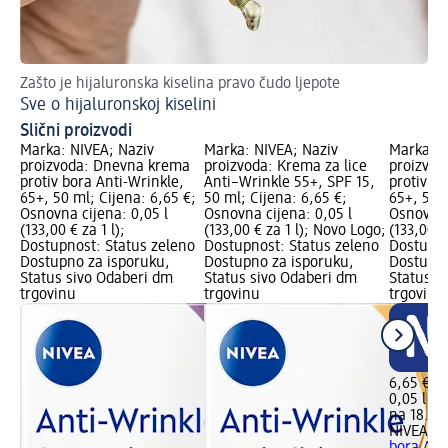
Zašto je hijaluronska kiselina pravo čudo ljepote
Zaš
Sve o hijaluronskoj kiselini
An
Slični proizvodi
Marka: NIVEA; Naziv
Marka: NIVEA; Naziv
Marka: N
proizvoda: Dnevna krema
proizvoda: Krema za lice
proizvod
protiv bora Anti-Wrinkle,
Anti–Wrinkle 55+, SPF 15,
protiv bo
65+, 50 ml; Cijena: 6,65 €;
50 ml; Cijena: 6,65 €;
65+, 50 m
Osnovna cijena: 0,05 l
Osnovna cijena: 0,05 l
Osnovna 
(133,00 € za 1 l);
(133,00 € za 1 l); Novo Logo;
(133,00 €
Dostupnost: Status zeleno
Dostupnost: Status zeleno
Dostupno
Dostupno za isporuku,
Dostupno za isporuku,
Dostupno
Status sivo Odaberi dm
Status sivo Odaberi dm
Status s
trgovinu
trgovinu
trgovinu
6,65 €
0,05 l (13
na 18.06
NIVEA
No
bora Ant