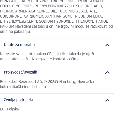
BENZOATE, CAPRYLIC/CAPRIC TRIGLYCERIDE, HYDROGENATED
COCO- GLYCERIDES, PHENYLBENZIMIDAZOLE SULFONIC ACID,
PRUNUS ARMENIACA KERNEL OIL, TOCOPHERYL ACETATE,
UBIQUINONE, CARBOMER, XANTHAN GUM, TRISODIUM EDTA,
ETHYLHEXYLGLYCERIN, SODIUM HYDROXIDE, PHENOXYETHANOL,
PARFUM Navedeni sastojci u online trgovini mogu se razlikovati od
onih na pakiranju.
Upute za uporabu
Nanesite svako jutro nakon čišćenja lica tako da je nježno
umasirate u kožu. Izbjegavajte kontakt s očima.
Proizvođač/Uvoznik
Beiersdorf Beiersdorf AG, D-20245 Hamburg, Njemačka
bdfcroatia@beiersdorf.com
Zemlja podrijetla
EU, Poljska