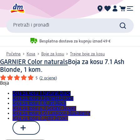
Pretraži i pronađi
Besplatna dostava za kupnju iznad 49 €
Početna
Kosa
Boje za kosu
Trajne boje za kosu
GARNIER Color naturals
Boja za kosu 7.1 Ash
Blonde, 1 kom.
5
(
2 ocjene
)
Boja
Boja za kosu 1 Natural Black
Boja za kosu 3 Darkest Brown
Boja za kosu 1.10 Jet Black
Boja za kosu 4.3 Golden Brown
Boja za kosu 3.61 Luscious Blackberry
Boja za kosu 5 Light Brown