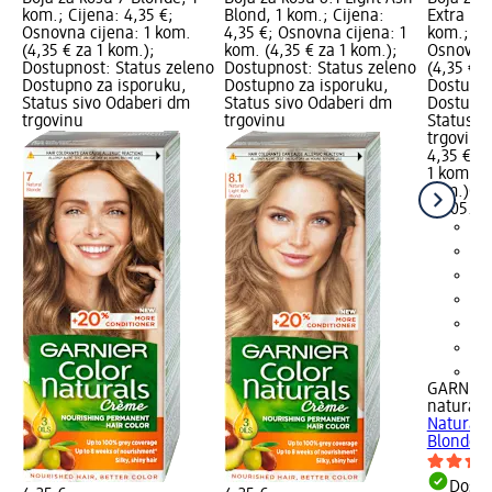
kom.; Cijena: 4,35 €;
Blond, 1 kom.; Cijena:
Extra Li
Osnovna cijena: 1 kom.
4,35 €; Osnovna cijena: 1
kom.; Cij
(4,35 € za 1 kom.);
kom. (4,35 € za 1 kom.);
Osnovna 
Dostupnost: Status zeleno
Dostupnost: Status zeleno
(4,35 € z
Dostupno za isporuku,
Dostupno za isporuku,
Dostupno
Status sivo Odaberi dm
Status sivo Odaberi dm
Dostupno
trgovinu
trgovinu
Status s
trgovinu
4,35 €
1 kom. (4
kom.)
Cij
02.05.20
+1
GARNIER
naturals
Natural 
Blonde, 
Dostu