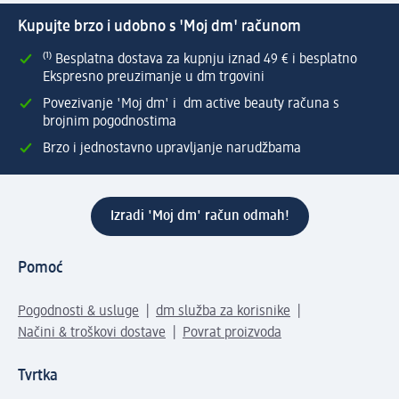
Kupujte brzo i udobno s 'Moj dm' računom
⁽¹⁾ Besplatna dostava za kupnju iznad 49 € i besplatno
Ekspresno preuzimanje u dm trgovini
Povezivanje 'Moj dm' i dm active beauty računa s
brojnim pogodnostima
Brzo i jednostavno upravljanje narudžbama
Izradi 'Moj dm' račun odmah!
Pomoć
Pogodnosti & usluge
dm služba za korisnike
Načini & troškovi dostave
Povrat proizvoda
Tvrtka