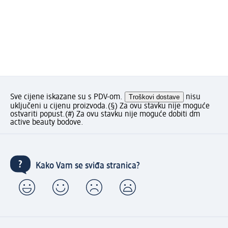
Sve cijene iskazane su s PDV-om.
Troškovi dostave
nisu
uključeni u cijenu proizvoda.
(§) Za ovu stavku nije moguće
ostvariti popust.
(#) Za ovu stavku nije moguće dobiti dm
active beauty bodove.
Kako Vam se sviđa stranica?