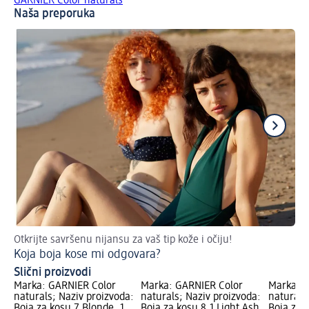
GARNIER Color naturals
Naša preporuka
Otkrijte savršenu nijansu za vaš tip kože i očiju!
Št
Koja boja kose mi odgovara?
Pr
Slični proizvodi
Marka: GARNIER Color
Marka: GARNIER Color
Marka: G
naturals; Naziv proizvoda:
naturals; Naziv proizvoda:
naturals
Boja za kosu 7 Blonde, 1
Boja za kosu 8.1 Light Ash
Boja za 