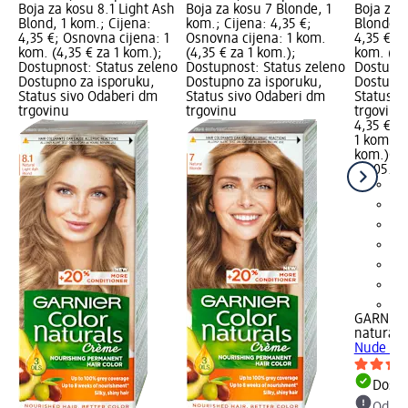
Boja za kosu 8.1 Light Ash
Boja za kosu 7 Blonde, 1
Boja za 
Blond, 1 kom.; Cijena:
kom.; Cijena: 4,35 €;
Blonde, 
4,35 €; Osnovna cijena: 1
Osnovna cijena: 1 kom.
4,35 €; 
kom. (4,35 € za 1 kom.);
(4,35 € za 1 kom.);
kom. (4,3
Dostupnost: Status zeleno
Dostupnost: Status zeleno
Dostupno
Dostupno za isporuku,
Dostupno za isporuku,
Dostupno
Status sivo Odaberi dm
Status sivo Odaberi dm
Status s
trgovinu
trgovinu
trgovinu
4,35 €
1 kom. (4
kom.)
Cij
02.05.20
+1
GARNIER
naturals
Nude Dar
Dostu