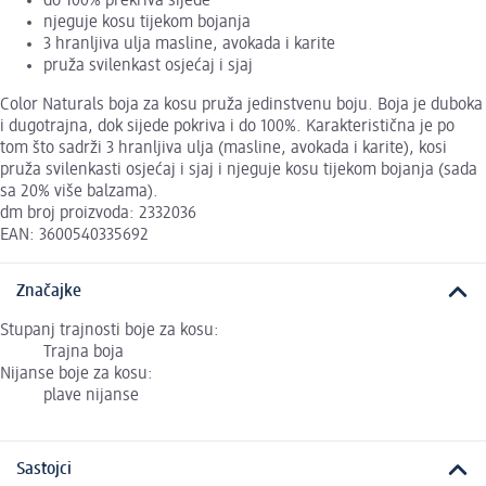
do 100% prekriva sijede
njeguje kosu tijekom bojanja
3 hranljiva ulja masline, avokada i karite
pruža svilenkast osjećaj i sjaj
Color Naturals boja za kosu pruža jedinstvenu boju. Boja je duboka
i dugotrajna, dok sijede pokriva i do 100%. Karakteristična je po
tom što sadrži 3 hranljiva ulja (masline, avokada i karite), kosi
pruža svilenkasti osjećaj i sjaj i njeguje kosu tijekom bojanja (sada
sa 20% više balzama).
dm broj proizvoda: 2332036
EAN: 3600540335692
Značajke
Stupanj trajnosti boje za kosu:
Trajna boja
Nijanse boje za kosu:
plave nijanse
Sastojci