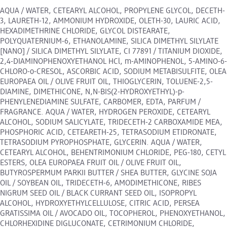
AQUA / WATER, CETEARYL ALCOHOL, PROPYLENE GLYCOL, DECETH-
3, LAURETH-12, AMMONIUM HYDROXIDE, OLETH-30, LAURIC ACID,
HEXADIMETHRINE CHLORIDE, GLYCOL DISTEARATE,
POLYQUATERNIUM-6, ETHANOLAMINE, SILICA DIMETHYL SILYLATE
[NANO] / SILICA DIMETHYL SILYLATE, CI 77891 / TITANIUM DIOXIDE,
2,4-DIAMINOPHENOXYETHANOL HCl, m-AMINOPHENOL, 5-AMINO-6-
CHLORO-o-CRESOL, ASCORBIC ACID, SODIUM METABISULFITE, OLEA
EUROPAEA OIL / OLIVE FRUIT OIL, THIOGLYCERIN, TOLUENE-2,5-
DIAMINE, DIMETHICONE, N,N-BIS(2-HYDROXYETHYL)-p-
PHENYLENEDIAMINE SULFATE, CARBOMER, EDTA, PARFUM /
FRAGRANCE. AQUA / WATER, HYDROGEN PEROXIDE, CETEARYL
ALCOHOL, SODIUM SALICYLATE, TRIDECETH-2 CARBOXAMIDE MEA,
PHOSPHORIC ACID, CETEARETH-25, TETRASODIUM ETIDRONATE,
TETRASODIUM PYROPHOSPHATE, GLYCERIN. AQUA / WATER,
CETEARYL ALCOHOL, BEHENTRIMONIUM CHLORIDE, PEG-180, CETYL
ESTERS, OLEA EUROPAEA FRUIT OIL / OLIVE FRUIT OIL,
BUTYROSPERMUM PARKII BUTTER / SHEA BUTTER, GLYCINE SOJA
OIL / SOYBEAN OIL, TRIDECETH-6, AMODIMETHICONE, RIBES
NIGRUM SEED OIL / BLACK CURRANT SEED OIL, ISOPROPYL
ALCOHOL, HYDROXYETHYLCELLULOSE, CITRIC ACID, PERSEA
GRATISSIMA OIL / AVOCADO OIL, TOCOPHEROL, PHENOXYETHANOL,
CHLORHEXIDINE DIGLUCONATE, CETRIMONIUM CHLORIDE,