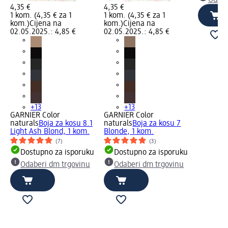
Odabe
4,35 €
4,35 €
1 kom. (4,35 € za 1
1 kom. (4,35 € za 1
kom.)
Cijena na
kom.)
Cijena na
02.05.2025.: 4,85 €
02.05.2025.: 4,85 €
+13
+13
GARNIER Color
GARNIER Color
naturals
Boja za kosu 8.1
naturals
Boja za kosu 7
Light Ash Blond, 1 kom.
Blonde, 1 kom.
(7)
(3)
Dostupno za isporuku
Dostupno za isporuku
Odaberi dm trgovinu
Odaberi dm trgovinu