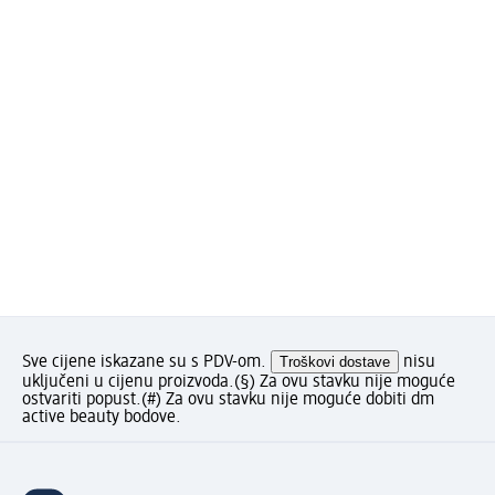
Sve cijene iskazane su s PDV-om.
Troškovi dostave
nisu
uključeni u cijenu proizvoda.
(§) Za ovu stavku nije moguće
ostvariti popust.
(#) Za ovu stavku nije moguće dobiti dm
active beauty bodove.