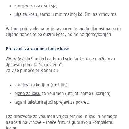
sprejevi za završni sjaj
ulja za kosu
, samo u minimalnoj količini na vrhovima.
Važno:
proizvode najprije rasporedite među dlanovima pa ih
ciljano nanesite po dužini kose, no ne na tjeme/korijen.
Proizvodi za volumen tanke kose
Blunt bob
dužine do brade kod vrlo tanke kose može brzo
djelovati pomalo “spljošteno”.
Za više punoće prikladni su:
sprejevi za korijen (root lift)
pjena za kosu
za volumen (utrljati samo u korijen)
lagani teksturirajući sprejevi za pokret.
I za proizvode za volumen vrijedi pravilo: nikad ih nemojte
nanositi na vrhove – inače frizura gubi svoju kompaktnu
formu.