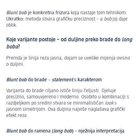
Blunt bob
je konkretna frizura
koja nastaje tom tehnikom.
Ukratko:
metoda stvara grafičku preciznost – a
bob
joj daje
oblik.
Koje varijante postoje – od duljine preko brade do
long
boba
?
Premda je linija reza jasna, dojam se uvelike mijenja ovisno
o duljini.
Blunt bob
do brade –
statement
s karakterom
Varijanta do brade ciljano ističe liniju čeljusti. Djeluje
precizno, samouvjereno i moderno. Osobito u kombinaciji s
razdjeljkom po sredini stvara se minimalističan
look
s
jasnom simetrijom. Ova duljina najviše naglašava grafički
efekt reza.
Blunt bob
do ramena (
long bob
) – nježnija interpretacija