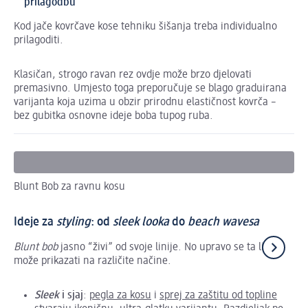
prilagodbu
Kod jače kovrčave kose tehniku šišanja treba individualno
prilagoditi.
Klasičan, strogo ravan rez ovdje može brzo djelovati
premasivno. Umjesto toga preporučuje se blago graduirana
varijanta koja uzima u obzir prirodnu elastičnost kovrča –
bez gubitka osnovne ideje boba tupog ruba.
Bl
Blunt Bob za ravnu kosu
Ideje za
styling
: od
sleek looka
do
beach wavesa
Blunt bob
jasno “živi” od svoje linije. No upravo se ta linija
može prikazati na različite načine.
Sleek
i sjaj
:
pegla za kosu
i
sprej za zaštitu od topline