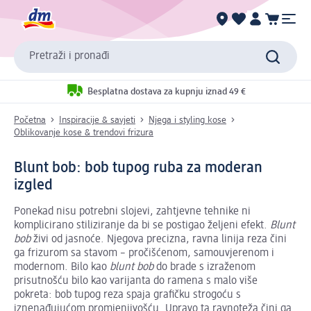
Pretraži i pronađi
Besplatna dostava za kupnju iznad 49 €
Početna
Inspiracije & savjeti
Njega i styling kose
Oblikovanje kose & trendovi frizura
Blunt bob: bob tupog ruba za moderan
izgled
Ponekad nisu potrebni slojevi, zahtjevne tehnike ni
komplicirano stiliziranje da bi se postigao željeni efekt.
Blunt
bob
živi od jasnoće. Njegova precizna, ravna linija reza čini
ga frizurom sa stavom – pročišćenom, samouvjerenom i
modernom. Bilo kao
blunt bob
do brade s izraženom
prisutnošću bilo kao varijanta do ramena s malo više
pokreta: bob tupog reza spaja grafičku strogoću s
iznenađujućom promjenjivošću. Upravo ta ravnoteža čini ga