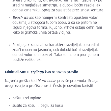
stvaraju ikoničnu, ultra-glatku varijantu. Razdjeljak po
sredini naglašava simetriju, a duboki bočni razdjeljak
donosi dinamiku. Sprej za sjaj ističe preciznost konture.
Beach waves
kao namjerni kontrast:
opušteni valovi
oduzimaju strogoću tupom bobu, a da se pritom ne
izgubi njegova forma. Ključno: vrhovi ostaju definirani
kako bi grafička linija ostala vidljiva.
Razdjeljak kao alat za karakter:
razdjeljak po sredini
znači modernu jasnoću, dok duboki bočni razdjeljak
donosi volumen i pokret. Tako se malom promjenom
postiže velik efekt.
Minimalizam u
stylingu
kao osnovno pravilo
Najveća greška kod
blunt boba
: previše proizvoda. Snaga
ovog reza je u pročišćenosti. Često je dovoljno koristiti:
Zaštitu od topline
sušilo za kosu
ili peglu za kosu