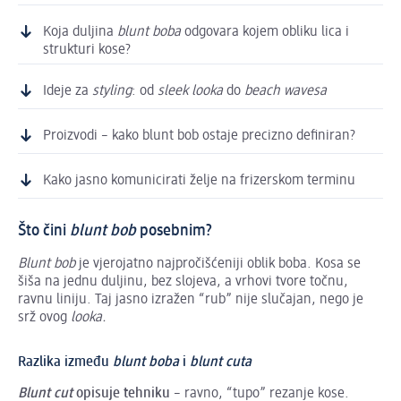
Koja duljina
blunt boba
odgovara kojem obliku lica i
strukturi kose?
Ideje za
styling
: od
sleek looka
do
beach wavesa
Proizvodi – kako blunt bob ostaje precizno definiran?
Kako jasno komunicirati želje na frizerskom terminu
Što čini
blunt bob
posebnim?
Blunt bob
je vjerojatno najpročišćeniji oblik boba. Kosa se
šiša na jednu duljinu, bez slojeva, a vrhovi tvore točnu,
ravnu liniju. Taj jasno izražen “rub” nije slučajan, nego je
srž ovog
looka.
Razlika između
blunt boba
i
blunt cuta
Blunt cut
opisuje tehniku
– ravno, “tupo” rezanje kose.