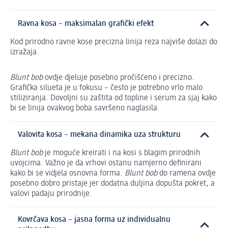
Ravna kosa – maksimalan grafički efekt
Kod prirodno ravne kose precizna linija reza najviše dolazi do
izražaja.
Blunt bob
ovdje djeluje posebno pročišćeno i precizno.
Grafička silueta je u fokusu – često je potrebno vrlo malo
stiliziranja. Dovoljni su zaštita od topline i serum za sjaj kako
bi se linija ovakvog boba savršeno naglasila.
Valovita kosa – mekana dinamika uza strukturu
Blunt bob
je moguće kreirati i na kosi s blagim prirodnih
uvojcima. Važno je da vrhovi ostanu namjerno definirani
kako bi se vidjela osnovna forma.
Blunt bob
do ramena ovdje
posebno dobro pristaje jer dodatna duljina dopušta pokret, a
valovi padaju prirodnije.
Kovrčava kosa – jasna forma uz individualnu