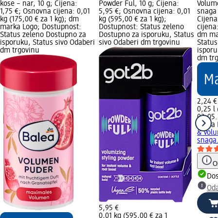
kose – nar, 10 g; Cijena:
Powder Ful, 10 g; Cijena:
Volume
1,75 €; Osnovna cijena: 0,01
5,95 €; Osnovna cijena: 0,01
snaga 
kg (175,00 € za 1 kg); dm
kg (595,00 € za 1 kg);
Cijena
marka Logo; Dostupnost:
Dostupnost: Status zeleno
cijena:
Status zeleno Dostupno za
Dostupno za isporuku, Status
dm ma
isporuku, Status sivo Odaberi
sivo Odaberi dm trgovinu
Status
dm trgovinu
isporu
dm tr
2,24 €
0,25 l 
02.05.
Balea
& Volu
snaga.
O
Dos
Oda
5,95 €
0,01 kg (595,00 € za 1