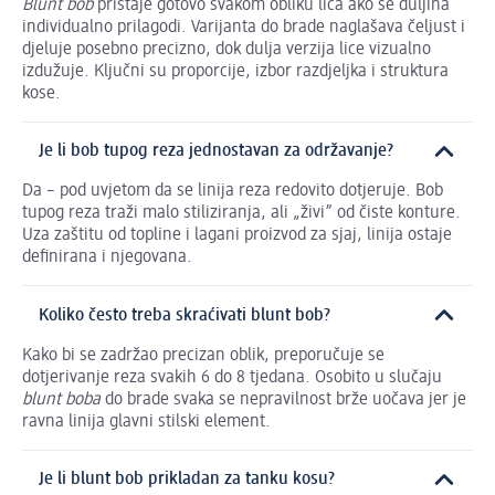
Blunt bob
pristaje gotovo svakom obliku lica ako se duljina
individualno prilagodi. Varijanta do brade naglašava čeljust i
djeluje posebno precizno, dok dulja verzija lice vizualno
izdužuje. Ključni su proporcije, izbor razdjeljka i struktura
kose.
Je li bob tupog reza jednostavan za održavanje?
Da – pod uvjetom da se linija reza redovito dotjeruje. Bob
tupog reza traži malo stiliziranja, ali „živi” od čiste konture.
Uza zaštitu od topline i lagani proizvod za sjaj, linija ostaje
definirana i njegovana.
Koliko često treba skraćivati blunt bob?
Kako bi se zadržao precizan oblik, preporučuje se
dotjerivanje reza svakih 6 do 8 tjedana. Osobito u slučaju
blunt boba
do brade svaka se nepravilnost brže uočava jer je
ravna linija glavni stilski element.
Je li blunt bob prikladan za tanku kosu?