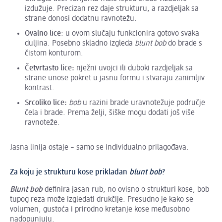
izdužuje. Precizan rez daje strukturu, a razdjeljak sa
strane donosi dodatnu ravnotežu.
Ovalno lice
: u ovom slučaju funkcionira gotovo svaka
duljina. Posebno skladno izgleda
blunt bob
do brade s
čistom konturom.
Četvrtasto lice:
nježni uvojci ili duboki razdjeljak sa
strane unose pokret u jasnu formu i stvaraju zanimljiv
kontrast.
Srcoliko lice:
bob
u razini brade uravnotežuje područje
čela i brade. Prema želji, šiške mogu dodati još više
ravnoteže.
Jasna linija ostaje – samo se individualno prilagođava.
Za koju je strukturu kose prikladan
blunt bob
?
Blunt bob
definira jasan rub, no ovisno o strukturi kose, bob
tupog reza može izgledati drukčije. Presudno je kako se
volumen, gustoća i prirodno kretanje kose međusobno
nadopunjuju.