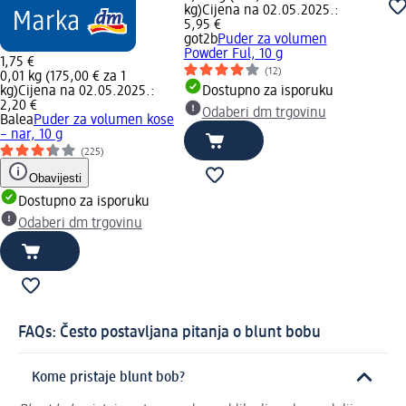
kg)
Cijena na 02.05.2025.:
5,95 €
got2b
Puder za volumen
Powder Ful, 10 g
1,75 €
(12)
0,01 kg (175,00 € za 1
kg)
Cijena na 02.05.2025.:
Dostupno za isporuku
2,20 €
Odaberi dm trgovinu
Balea
Puder za volumen kose
– nar, 10 g
(225)
Obavijesti
Dostupno za isporuku
Odaberi dm trgovinu
FAQs: Često postavljana pitanja o blunt bobu
Kome pristaje blunt bob?