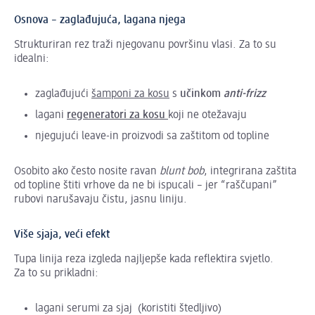
Osnova – zaglađujuća, lagana njega
Strukturiran rez traži njegovanu površinu vlasi. Za to su
idealni:
zaglađujući
šamponi za kosu
s
učinkom
anti-frizz
lagani
regeneratori za kosu
koji ne otežavaju
njegujući leave-in proizvodi sa zaštitom od topline
Osobito ako često nosite ravan
blunt bob
, integrirana zaštita
od topline štiti vrhove da ne bi ispucali – jer “raščupani”
rubovi narušavaju čistu, jasnu liniju.
Više sjaja, veći efekt
Tupa linija reza izgleda najljepše kada reflektira svjetlo.
Za to su prikladni:
lagani serumi za sjaj (koristiti štedljivo)