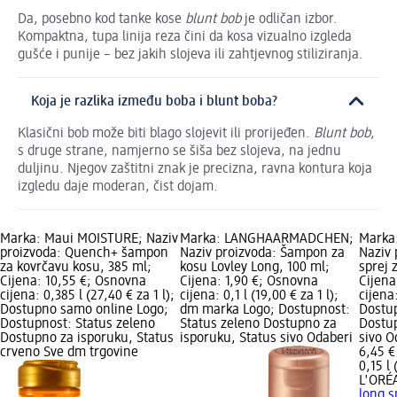
Da, posebno kod tanke kose
blunt bob
je odličan izbor.
Kompaktna, tupa linija reza čini da kosa vizualno izgleda
gušće i punije – bez jakih slojeva ili zahtjevnog stiliziranja.
Koja je razlika između boba i blunt boba?
Klasični bob može biti blago slojevit ili prorijeđen.
Blunt bob
,
s druge strane, namjerno se šiša bez slojeva, na jednu
duljinu. Njegov zaštitni znak je precizna, ravna kontura koja
izgledu daje moderan, čist dojam.
Marka: Maui MOISTURE; Naziv
Marka: LANGHAARMÄDCHEN;
Marka
proizvoda: Quench+ šampon
Naziv proizvoda: Šampon za
Naziv 
za kovrčavu kosu, 385 ml;
kosu Lovley Long, 100 ml;
sprej 
Cijena: 10,55 €; Osnovna
Cijena: 1,90 €; Osnovna
Cijena
cijena: 0,385 l (27,40 € za 1 l);
cijena: 0,1 l (19,00 € za 1 l);
cijena:
Dostupno samo online Logo;
dm marka Logo; Dostupnost:
Dostup
Dostupnost: Status zeleno
Status zeleno Dostupno za
Dostup
Dostupno za isporuku, Status
isporuku, Status sivo Odaberi
sivo O
crveno Sve dm trgovine
6,45 €
0,15 l 
L'ORÉ
long s