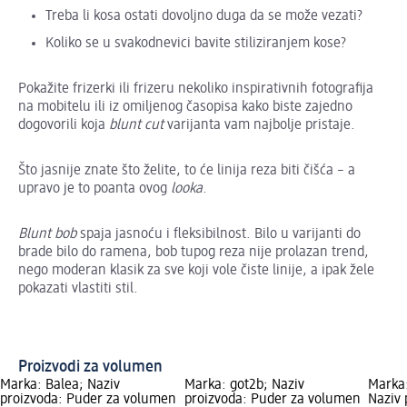
Treba li kosa ostati dovoljno duga da se može vezati?
Koliko se u svakodnevici bavite stiliziranjem kose?
Pokažite frizerki ili frizeru nekoliko inspirativnih fotografija
na mobitelu ili iz omiljenog časopisa kako biste zajedno
dogovorili koja
blunt cut
varijanta vam najbolje pristaje.
Što jasnije znate što želite, to će linija reza biti čišća – a
upravo je to poanta ovog
looka
.
Blunt bob
spaja jasnoću i fleksibilnost. Bilo u varijanti do
brade bilo do ramena, bob tupog reza nije prolazan trend,
nego moderan klasik za sve koji vole čiste linije, a ipak žele
pokazati vlastiti stil.
Proizvodi za volumen
Marka: Balea; Naziv
Marka: got2b; Naziv
Marka
proizvoda: Puder za volumen
proizvoda: Puder za volumen
Naziv 