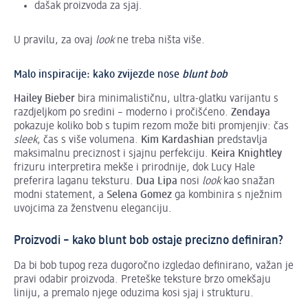
dašak proizvoda za sjaj.
U pravilu, za ovaj
look
ne treba ništa više.
Malo inspiracije: kako zvijezde nose
blunt bob
Hailey Bieber
bira minimalističnu, ultra-glatku varijantu s
razdjeljkom po sredini – moderno i pročišćeno.
Zendaya
pokazuje koliko bob s tupim rezom može biti promjenjiv: čas
sleek
, čas s više volumena.
Kim Kardashian
predstavlja
maksimalnu preciznost i sjajnu perfekciju.
Keira Knightley
frizuru interpretira mekše i prirodnije, dok Lucy Hale
preferira laganu teksturu.
Dua Lipa
nosi
look
kao snažan
modni statement, a
Selena Gomez
ga kombinira s nježnim
uvojcima za ženstvenu eleganciju.
Proizvodi – kako blunt bob ostaje precizno definiran?
Da bi bob tupog reza dugoročno izgledao definirano, važan je
pravi odabir proizvoda. Preteške teksture brzo omekšaju
liniju, a premalo njege oduzima kosi sjaj i strukturu.