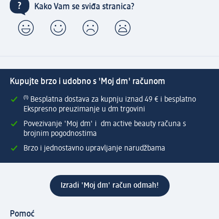
Kako Vam se sviđa stranica?
Kupujte brzo i udobno s 'Moj dm' računom
⁽¹⁾ Besplatna dostava za kupnju iznad 49 € i besplatno
Ekspresno preuzimanje u dm trgovini
Povezivanje 'Moj dm' i dm active beauty računa s
brojnim pogodnostima
Brzo i jednostavno upravljanje narudžbama
Izradi 'Moj dm' račun odmah!
Pomoć