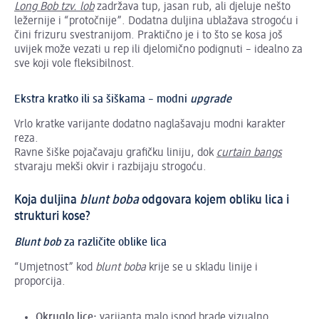
Long Bob tzv. lob
zadržava tup, jasan rub, ali djeluje nešto
ležernije i “protočnije”. Dodatna duljina ublažava strogoću i
čini frizuru svestranijom. Praktično je i to što se kosa još
uvijek može vezati u rep ili djelomično podignuti – idealno za
sve koji vole fleksibilnost.
Ekstra kratko ili sa šiškama – modni
upgrade
Vrlo kratke varijante dodatno naglašavaju modni karakter
reza.
Ravne šiške pojačavaju grafičku liniju, dok
curtain bangs
stvaraju mekši okvir i razbijaju strogoću.
Koja duljina
blunt boba
odgovara kojem obliku lica i
strukturi kose?
Blunt bob
za različite oblike lica
“Umjetnost” kod
blunt boba
krije se u skladu linije i
proporcija.
Okruglo lice:
varijanta malo ispod brade vizualno