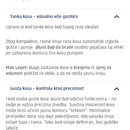
Tanka kosa – vizualno više gustoće
Upravo je kod tanke kose bob tupog reza idealan.
Zbog kompaktne, ravne linije reza kosa automatski izgleda
gušće i punije.
Blunt bob
do brade
osobito pojačava taj efekt
jer zatvorena kontura čini kosu punijom.
Mali savjet:
blago zadizanje kose
u korijenu
ili
sprej za
volumen
podržat će oblik, a da ne oteža jasnu liniju.
Gusta kosa – kontrola kroz preciznost
I kod osoba guste kose
blunt bob
odlično funkcionira – no
ovdje je važna precizna izvedba. Suvišna masivnost kose
može brzo učiniti jasnu konturu “teškom”. Minimalno
prorijeđen donji sloj daje pokretljivost, dok vanjska linija
ostaje tupa i ravna. Tako
look
ostaje definiran, bez gubitka
lakoće