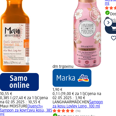
ml
Dos
Oda
dm trgovinu
1,90 €
10,55 €
0,1 l (19,00 € za 1 l)
Cijena na
0,385 l (27,40 € za 1 l)
Cijena
02.05.2025.: 1,90 €
na 02.05.2025.: 10,55 €
LANGHAARMÄDCHEN
Šampon
Maui MOISTURE
Quench+
za kosu Lovley Long, 100 ml
šampon za kovrčavu kosu, 385
(14)
ml