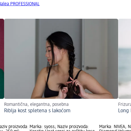
 Balea PROFESSIONAL
Romantična, elegantna, posebna
Frizur
Riblja kost spletena s lakoćom
Long
ziv proizvoda:
Marka: syoss; Naziv proizvoda:
Marka: NIVEA; N