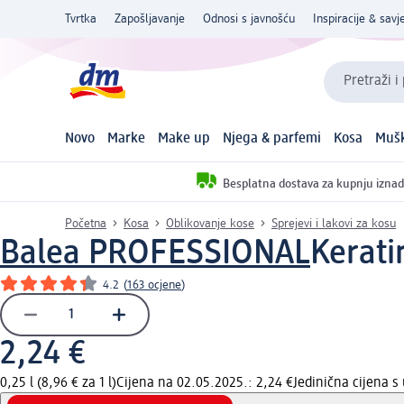
Tvrtka
Zapošljavanje
Odnosi s javnošću
Inspiracije & savje
Pretraži i
Novo
Marke
Make up
Njega & parfemi
Kosa
Mušk
Besplatna dostava za kupnju iznad
Početna
Kosa
Oblikovanje kose
Sprejevi i lakovi za kosu
Balea PROFESSIONAL
Kerati
4.2
(
163 ocjene
)
2,24 €
0,25 l (8,96 € za 1 l)
Cijena na 02.05.2025.: 2,24 €
Jedinična cijena 