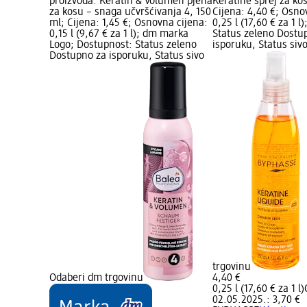
proizvoda: Keratin & Volumen pjena
Kératine sprej za ko
za kosu – snaga učvršćivanja 4, 150
Cijena: 4,40 €; Osno
ml; Cijena: 1,45 €; Osnovna cijena:
0,25 l (17,60 € za 1 l
0,15 l (9,67 € za 1 l); dm marka
Status zeleno Dostu
Logo; Dostupnost: Status zeleno
isporuku, Status siv
Dostupno za isporuku, Status sivo
trgovinu
Odaberi dm trgovinu
4,40 €
0,25 l (17,60 € za 1 l)
02.05.2025.: 3,70 €