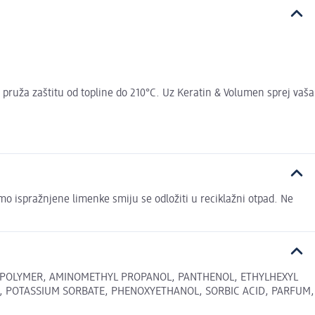
j pruža zaštitu od topline do 210°C. Uz Keratin & Volumen sprej vaša
o ispražnjene limenke smiju se odložiti u reciklažni otpad. Ne
OPOLYMER, AMINOMETHYL PROPANOL, PANTHENOL, ETHYLHEXYL
E, POTASSIUM SORBATE, PHENOXYETHANOL, SORBIC ACID, PARFUM,