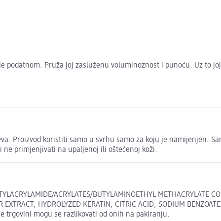
i je podatnom. Pruža joj zasluženu voluminoznost i punoću. Uz to jo
va. Proizvod koristiti samo u svrhu samo za koju je namijenjen. Sam
 i ne primjenjivati na upaljenoj ili oštećenoj koži.
OCTYLACRYLAMIDE/ACRYLATES/BUTYLAMINOETHYL METHACRYLATE C
R EXTRACT, HYDROLYZED KERATIN, CITRIC ACID, SODIUM BENZOAT
trgovini mogu se razlikovati od onih na pakiranju.