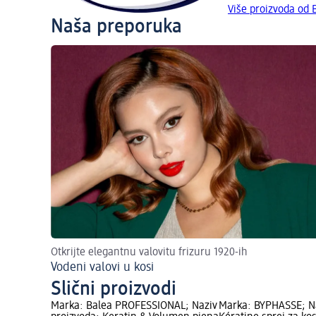
Više proizvoda od
Naša preporuka
Otkrijte elegantnu valovitu frizuru 1920-ih
Vodeni valovi u kosi
Slični proizvodi
Marka: Balea PROFESSIONAL; Naziv
Marka: BYPHASSE; Na