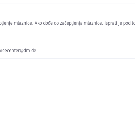
pljenje mlaznice. Ako dođe do začepljenja mlaznice, isprati je pod t
rvicecenter@dm.de