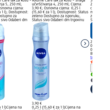
Care lak za kosu –
Volume Care lak za kosu – snaga
Sprej za zaš
nja 5, 250 ml;
učvršćivanja 4, 250 ml; Cijena:
200 ml; Cij
Osnovna cijena:
3,90 €; Osnovna cijena: 0,25 l
cijena: 0,2 l
a 1 l); Dostupnost:
(15,60 € za 1 l); Dostupnost: Status
marka Logo;
ostupno za
zeleno Dostupno za isporuku,
zeleno Dost
s sivo Odaberi dm
Status sivo Odaberi dm trgovinu
Status sivo
2,25 €
0,2 l (11,25 €
02.05.2025.
Balea
Sprej 
topline, 200
Obavijes
Dostupno
Odaberi 
3,90 €
 1 l)
Cijena na
0,25 l (15,60 € za 1 l)
Cijena na