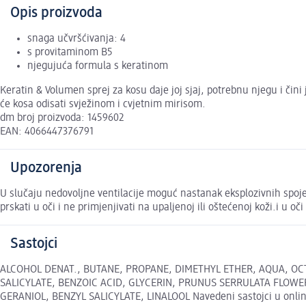
Opis proizvoda
snaga učvršćivanja: 4
s provitaminom B5
njegujuća formula s keratinom
Keratin & Volumen sprej za kosu daje joj sjaj, potrebnu njegu i čin
će kosa odisati svježinom i cvjetnim mirisom.
dm broj proizvoda: 1459602
EAN: 4066447376791
Upozorenja
U slučaju nedovoljne ventilacije moguć nastanak eksplozivnih spoje
prskati u oči i ne primjenjivati na upaljenoj ili oštećenoj koži.i u oči
Sastojci
ALCOHOL DENAT., BUTANE, PROPANE, DIMETHYL ETHER, AQUA, 
SALICYLATE, BENZOIC ACID, GLYCERIN, PRUNUS SERRULATA FLOWE
GERANIOL, BENZYL SALICYLATE, LINALOOL Navedeni sastojci u online 