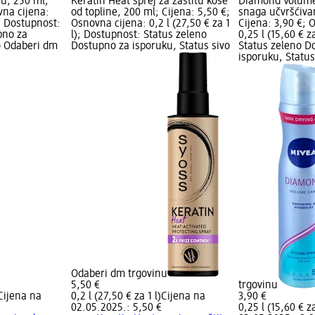
su, 250 ml;
Keratin Heat sprej za zaštitu kose
Diamond Volume 
vna cijena:
od topline, 200 ml; Cijena: 5,50 €;
snaga učvršćiva
); Dostupnost:
Osnovna cijena: 0,2 l (27,50 € za 1
Cijena: 3,90 €; 
pno za
l); Dostupnost: Status zeleno
0,25 l (15,60 € z
o Odaberi dm
Dostupno za isporuku, Status sivo
Status zeleno D
isporuku, Statu
Odaberi dm trgovinu
5,50 €
trgovinu
Cijena na
0,2 l (27,50 € za 1 l)
Cijena na
3,90 €
02.05.2025.: 5,50 €
0,25 l (15,60 € za