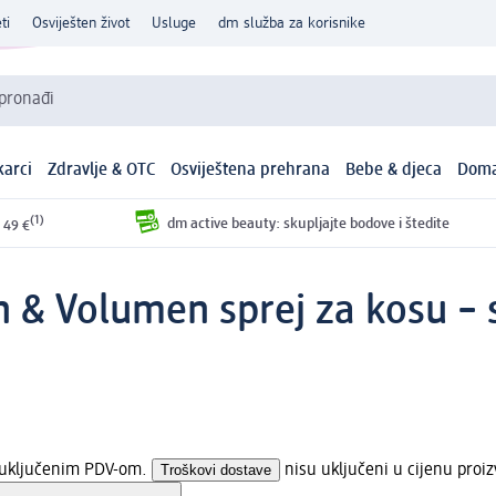
ti
Osviješten život
Usluge
dm služba za korisnike
 pronađi
arci
Zdravlje & OTC
Osviještena prehrana
Bebe & djeca
Doma
(1)
dm active beauty: skupljajte bodove i štedite
 49 €
n & Volumen sprej za kosu – 
s uključenim PDV-om.
Troškovi dostave
nisu uključeni u cijenu proi