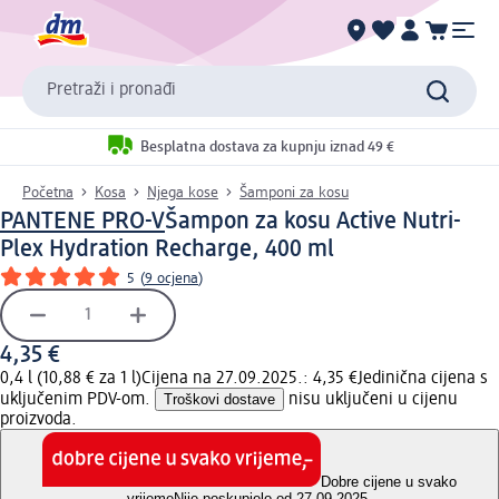
Pretraži i pronađi
Besplatna dostava za kupnju iznad 49 €
Početna
Kosa
Njega kose
Šamponi za kosu
PANTENE PRO-V
Šampon za kosu Active Nutri-
Plex Hydration Recharge, 400 ml
5
(
9 ocjena
)
4,35 €
0,4 l (10,88 € za 1 l)
Cijena na 27.09.2025.: 4,35 €
Jedinična cijena s
uključenim PDV-om.
Troškovi dostave
nisu uključeni u cijenu
proizvoda.
Dobre cijene u svako
vrijeme
Nije poskupjelo od 27.09.2025.