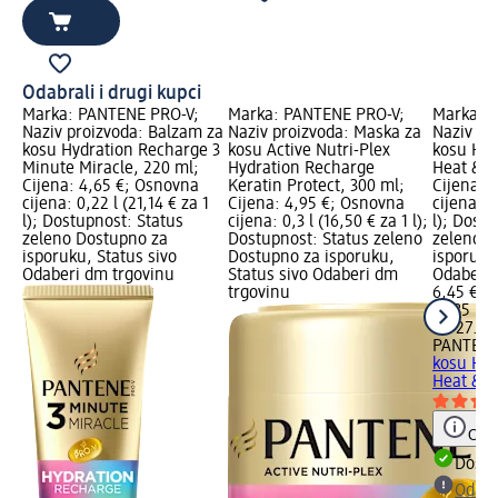
Odabrali i drugi kupci
Marka: PANTENE PRO-V;
Marka: PANTENE PRO-V;
Marka: 
Naziv proizvoda: Balzam za
Naziv proizvoda: Maska za
Naziv pr
ive
kosu Hydration Recharge 3
kosu Active Nutri-Plex
kosu Hyd
Minute Miracle, 220 ml;
Hydration Recharge
Heat & G
a:
Cijena: 4,65 €; Osnovna
Keratin Protect, 300 ml;
Cijena: 
cijena: 0,22 l (21,14 € za 1
Cijena: 4,95 €; Osnovna
cijena: 0
l); Dostupnost: Status
cijena: 0,3 l (16,50 € za 1 l);
l); Dost
no
zeleno Dostupno za
Dostupnost: Status zeleno
zeleno D
isporuku, Status sivo
Dostupno za isporuku,
isporuku
Odaberi dm trgovinu
Status sivo Odaberi dm
Odaberi 
trgovinu
6,45 €
0,135 l (4
na 27.09
PANTENE
kosu Hyd
Heat & G
Obav
Dostu
Odabe