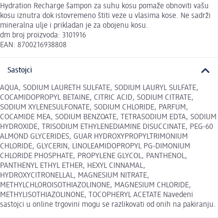
Hydration Recharge šampon za suhu kosu pomaže obnoviti vašu
kosu iznutra dok istovremeno štiti veze u vlasima kose. Ne sadrži
mineralna ulje i prikladan je za obojenu kosu.
dm broj proizvoda: 3101916
EAN: 8700216938808
Sastojci
AQUA, SODIUM LAURETH SULFATE, SODIUM LAURYL SULFATE,
COCAMIDOPROPYL BETAINE, CITRIC ACID, SODIUM CITRATE,
SODIUM XYLENESULFONATE, SODIUM CHLORIDE, PARFUM,
COCAMIDE MEA, SODIUM BENZOATE, TETRASODIUM EDTA, SODIUM
HYDROXIDE, TRISODIUM ETHYLENEDIAMINE DISUCCINATE, PEG-60
ALMOND GLYCERIDES, GUAR HYDROXYPROPYLTRIMONIUM
CHLORIDE, GLYCERIN, LINOLEAMIDOPROPYL PG-DIMONIUM
CHLORIDE PHOSPHATE, PROPYLENE GLYCOL, PANTHENOL,
PANTHENYL ETHYL ETHER, HEXYL CINNAMAL,
HYDROXYCITRONELLAL, MAGNESIUM NITRATE,
METHYLCHLOROISOTHIAZOLINONE, MAGNESIUM CHLORIDE,
METHYLISOTHIAZOLINONE, TOCOPHERYL ACETATE Navedeni
sastojci u online trgovini mogu se razlikovati od onih na pakiranju.