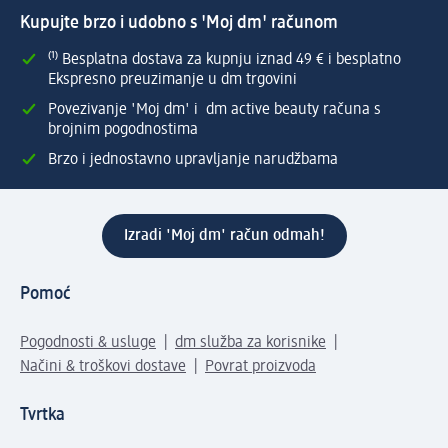
Kupujte brzo i udobno s 'Moj dm' računom
⁽¹⁾ Besplatna dostava za kupnju iznad 49 € i besplatno
Ekspresno preuzimanje u dm trgovini
Povezivanje 'Moj dm' i dm active beauty računa s
brojnim pogodnostima
Brzo i jednostavno upravljanje narudžbama
Izradi 'Moj dm' račun odmah!
Pomoć
Pogodnosti & usluge
dm služba za korisnike
Načini & troškovi dostave
Povrat proizvoda
Tvrtka