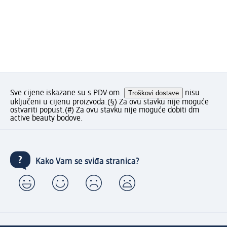
Sve cijene iskazane su s PDV-om.
Troškovi dostave
nisu
uključeni u cijenu proizvoda.
(§) Za ovu stavku nije moguće
ostvariti popust.
(#) Za ovu stavku nije moguće dobiti dm
active beauty bodove.
Kako Vam se sviđa stranica?