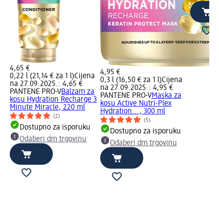
4,65 €
4,95 €
0,22 l (21,14 € za 1 l)
Cijena
0,3 l (16,50 € za 1 l)
Cijena
na 27.09.2025.: 4,65 €
na 27.09.2025.: 4,95 €
PANTENE PRO-V
Balzam za
PANTENE PRO-V
Maska za
kosu Hydration Recharge 3
kosu Active Nutri-Plex
Minute Miracle, 220 ml
Hydration..., 300 ml
(2)
(5)
Dostupno za isporuku
Dostupno za isporuku
Odaberi dm trgovinu
u
Odaberi dm trgovinu