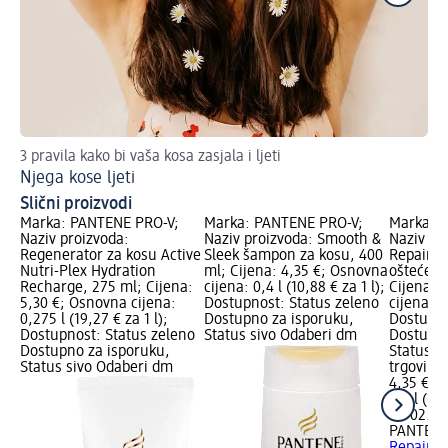
3 pravila kako bi vaša kosa zasjala i ljeti
Tri
Njega kose ljeti
Su
Slični proizvodi
Marka: PANTENE PRO-V;
Marka: PANTENE PRO-V;
Marka: 
Naziv proizvoda:
Naziv proizvoda: Smooth &
Naziv pr
Regenerator za kosu Active
Sleek šampon za kosu, 400
Repair š
Nutri-Plex Hydration
ml; Cijena: 4,35 €; Osnovna
oštećenu
Recharge, 275 ml; Cijena:
cijena: 0,4 l (10,88 € za 1 l);
Cijena: 
5,30 €; Osnovna cijena:
Dostupnost: Status zeleno
cijena: 0,
0,275 l (19,27 € za 1 l);
Dostupno za isporuku,
Dostupno
Dostupnost: Status zeleno
Status sivo Odaberi dm
Dostupno
Dostupno za isporuku,
Status s
Status sivo Odaberi dm
trgovinu
4,35 €
0,4 l (10,
na 02.05
PANTENE
Repair š