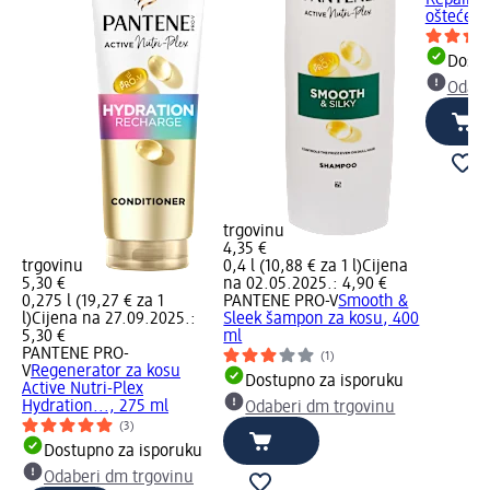
oštećenu
Dostu
Odabe
trgovinu
4,35 €
trgovinu
0,4 l (10,88 € za 1 l)
Cijena
5,30 €
na 02.05.2025.: 4,90 €
0,275 l (19,27 € za 1
PANTENE PRO-V
Smooth &
l)
Cijena na 27.09.2025.:
Sleek šampon za kosu, 400
5,30 €
ml
PANTENE PRO-
(1)
V
Regenerator za kosu
Dostupno za isporuku
Active Nutri-Plex
Hydration..., 275 ml
Odaberi dm trgovinu
(3)
Dostupno za isporuku
Odaberi dm trgovinu