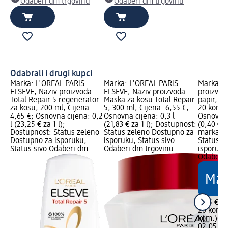
Odaberi dm trgovinu
Odaberi dm trgovinu
Odabrali i drugi kupci
Marka: L'ORÉAL PARiS
Marka: L'ORÉAL PARiS
Marka: S
ELSEVE; Naziv proizvoda:
ELSEVE; Naziv proizvoda:
proizvoda
Total Repair 5 regenerator
Maska za kosu Total Repair
papir, 3-s
za kosu, 200 ml; Cijena:
5, 300 ml; Cijena: 6,55 €;
20 kom.; 
4,65 €; Osnovna cijena: 0,2
Osnovna cijena: 0,3 l
Osnovna 
l (23,25 € za 1 l);
(21,83 € za 1 l); Dostupnost:
(0,40 € 
Dostupnost: Status zeleno
Status zeleno Dostupno za
marka Lo
Dostupno za isporuku,
isporuku, Status sivo
Status z
Status sivo Odaberi dm
Odaberi dm trgovinu
isporuku
Odaberi 
7,95 €
20 kom. 
kom.)
Cij
02.05.20