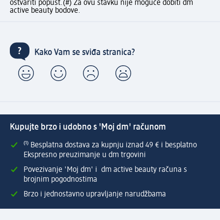
ostvariti popust.
(#) Za ovu stavku nije moguće dobiti dm
active beauty bodove.
Kako Vam se sviđa stranica?
Kupujte brzo i udobno s 'Moj dm' računom
⁽¹⁾ Besplatna dostava za kupnju iznad 49 € i besplatno
Ekspresno preuzimanje u dm trgovini
Povezivanje 'Moj dm' i dm active beauty računa s
brojnim pogodnostima
Brzo i jednostavno upravljanje narudžbama