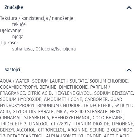
Značajke
Tekstura / konzistencija / nanošenje:
tekuće
Djelovanje:
njega
Tip kose:
suha kosa, Oštećena/Iscrpljena
Sastojci
AQUA / WATER, SODIUM LAURETH SULFATE, SODIUM CHLORIDE,
COCAMIDOPROPYL BETAINE, DIMETHICONE, PARFUM /
FRAGRANCE, CITRIC ACID, HEXYLENE GLYCOL, SODIUM BENZOATE,
SODIUM HYDROXIDE, AMODIMETHICONE, CARBOMER, GUAR
HYDROXYPROPYLTRIMONIUM CHLORIDE, TRIDECETH-10, SALICYLIC
ACID, GLYCOL DISTEARATE, MICA, PEG-100 STEARATE, HEXYL
CINNAMAL, STEARETH-6, PHENOXYETHANOL, COCO-BETAINE,
TRIDECETH-3, LINALOOL, CI 77891 / TITANIUM DIOXIDE, LIMONENE,
BENZYL ALCOHOL, CITRONELLOL, ARGININE, SERINE, 2-OLEAMIDO-
1,3-OCTADECANEDIOL, ALPHA-ISOMETHYL IONONE, ACETIC ACID,