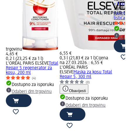
+ 1 dodat
Sanft&Si
toaletni 
listića, 
Dostu
Odabe
trgovinu
6,55 €
4,65 €
0,3 l (21,83 € za 1 l)
Cijena
0,2 l (23,25 € za 1 l)
na 27.03.2026.: 6,55 €
L'ORÉAL PARiS ELSEVE
Total
L'ORÉAL PARiS
Repair 5 regenerator za
ELSEVE
Maska za kosu Total
kosu, 200 ml
Repair 5, 300 ml
(4)
(0)
Dostupno za isporuku
Obavijesti
Odaberi dm trgovinu
Dostupno za isporuku
Odaberi dm trgovinu