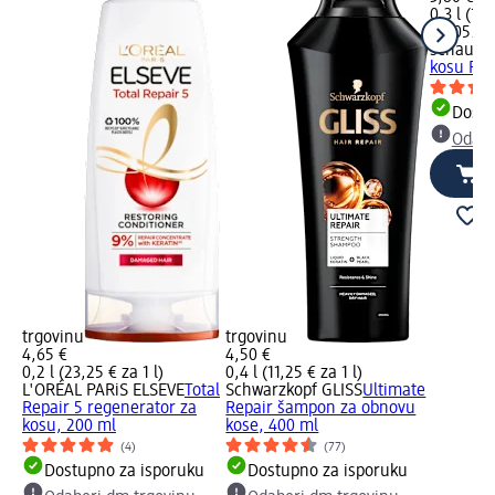
0,3 l (12,
na 05.11
schaum
kosu Rep
Dostu
Odabe
trgovinu
trgovinu
4,65 €
4,50 €
0,2 l (23,25 € za 1 l)
0,4 l (11,25 € za 1 l)
L'ORÉAL PARiS ELSEVE
Total
Schwarzkopf GLISS
Ultimate
Repair 5 regenerator za
Repair šampon za obnovu
kosu, 200 ml
kose, 400 ml
(4)
(77)
Dostupno za isporuku
Dostupno za isporuku