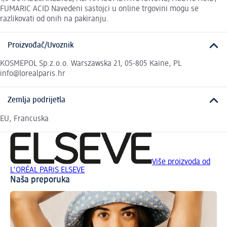
FUMARIC ACID Navedeni sastojci u online trgovini mogu se
razlikovati od onih na pakiranju.
Proizvođač/Uvoznik
KOSMEPOL Sp.z.o.o. Warszawska 21, 05-805 Kaine, PL
info@lorealparis.hr
Zemlja podrijetla
EU, Francuska
Više proizvoda od
L'ORÉAL PARiS ELSEVE
Naša preporuka