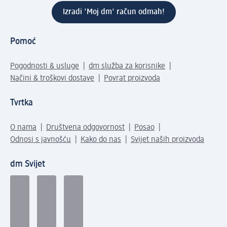
Izradi 'Moj dm' račun odmah!
Pomoć
Pogodnosti & usluge
dm služba za korisnike
Načini & troškovi dostave
Povrat proizvoda
Tvrtka
O nama
Društvena odgovornost
Posao
Odnosi s javnošću
Kako do nas
Svijet naših proizvoda
dm Svijet