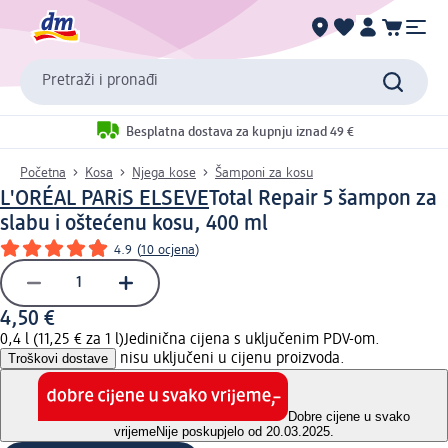
Pretraži i pronađi
Besplatna dostava za kupnju iznad 49 €
Početna
Kosa
Njega kose
Šamponi za kosu
L'ORÉAL PARiS ELSEVE
Total Repair 5 šampon za
slabu i oštećenu kosu, 400 ml
4.9
(
10 ocjena
)
4,50 €
0,4 l (11,25 € za 1 l)
Jedinična cijena s uključenim PDV-om.
Troškovi dostave
nisu uključeni u cijenu proizvoda.
Dobre cijene u svako
vrijeme
Nije poskupjelo od 20.03.2025.