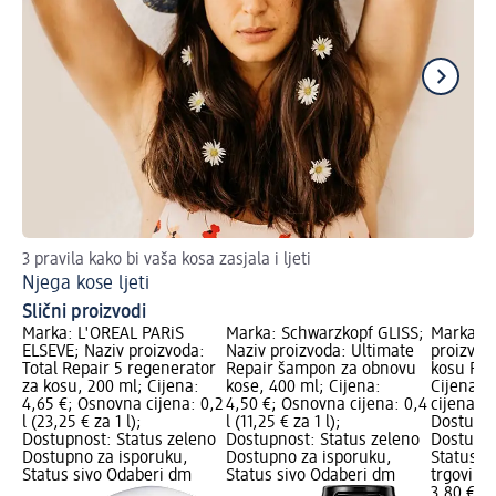
3 pravila kako bi vaša kosa zasjala i ljeti
Tri
Njega kose ljeti
Su
Slični proizvodi
Marka: L'ORÉAL PARiS
Marka: Schwarzkopf GLISS;
Marka: 
ELSEVE; Naziv proizvoda:
Naziv proizvoda: Ultimate
proizvod
Total Repair 5 regenerator
Repair šampon za obnovu
kosu Rep
za kosu, 200 ml; Cijena:
kose, 400 ml; Cijena:
Cijena: 
4,65 €; Osnovna cijena: 0,2
4,50 €; Osnovna cijena: 0,4
cijena: 0,
l (23,25 € za 1 l);
l (11,25 € za 1 l);
Dostupno
Dostupnost: Status zeleno
Dostupnost: Status zeleno
Dostupno
Dostupno za isporuku,
Dostupno za isporuku,
Status s
Status sivo Odaberi dm
Status sivo Odaberi dm
trgovinu
3,80 €