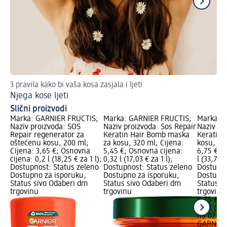
3 pravila kako bi vaša kosa zasjala i ljeti
Tri
Njega kose ljeti
Su
Slični proizvodi
Marka: GARNIER FRUCTIS;
Marka: GARNIER FRUCTIS;
Marka: 
Naziv proizvoda: SOS
Naziv proizvoda: Sos Repair
Naziv pr
Repair regenerator za
Keratin Hair Bomb maska
Keratin F
oštećenu kosu, 200 ml;
za kosu, 320 ml; Cijena:
kosu, 20
Cijena: 3,65 €; Osnovna
5,45 €; Osnovna cijena:
6,75 €; 
cijena: 0,2 l (18,25 € za 1 l);
0,32 l (17,03 € za 1 l);
l (33,75 €
Dostupnost: Status zeleno
Dostupnost: Status zeleno
Dostupno
Dostupno za isporuku,
Dostupno za isporuku,
Dostupno
Status sivo Odaberi dm
Status sivo Odaberi dm
Status s
trgovinu
trgovinu
trgovinu
6,75 €
0,2 l (33,
na 02.05
GARNIER