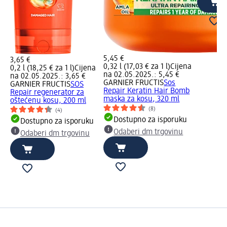
5,45 €
3,65 €
0,32 l (17,03 € za 1 l)
Cijena
0,2 l (18,25 € za 1 l)
Cijena
na 02.05.2025.: 5,45 €
na 02.05.2025.: 3,65 €
GARNIER FRUCTIS
Sos
GARNIER FRUCTIS
SOS
Repair Keratin Hair Bomb
Repair regenerator za
maska za kosu, 320 ml
oštećenu kosu, 200 ml
(8)
(4)
Dostupno za isporuku
Dostupno za isporuku
Odaberi dm trgovinu
Odaberi dm trgovinu