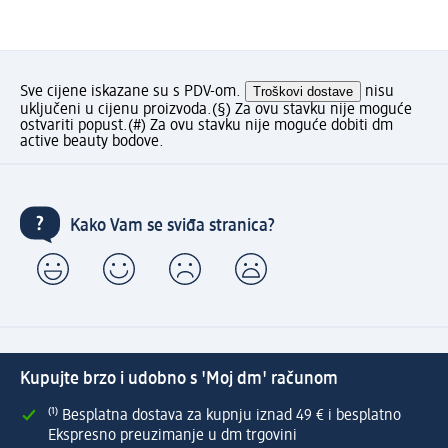
Sve cijene iskazane su s PDV-om.
Troškovi dostave
nisu
uključeni u cijenu proizvoda.
(§) Za ovu stavku nije moguće
ostvariti popust.
(#) Za ovu stavku nije moguće dobiti dm
active beauty bodove.
Kako Vam se sviđa stranica?
Kupujte brzo i udobno s 'Moj dm' računom
⁽¹⁾ Besplatna dostava za kupnju iznad 49 € i besplatno
Ekspresno preuzimanje u dm trgovini