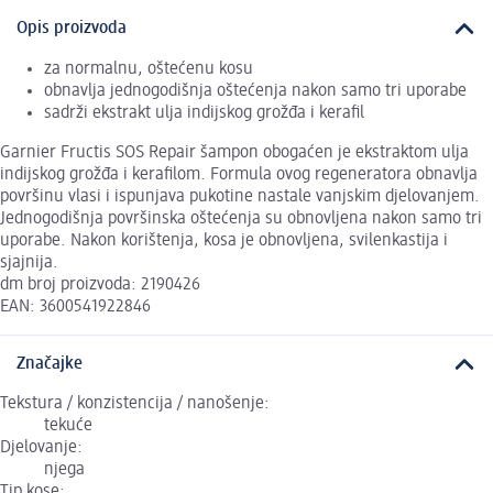
Opis proizvoda
za normalnu, oštećenu kosu
obnavlja jednogodišnja oštećenja nakon samo tri uporabe
sadrži ekstrakt ulja indijskog grožđa i kerafil
Garnier Fructis SOS Repair šampon obogaćen je ekstraktom ulja
indijskog grožđa i kerafilom. Formula ovog regeneratora obnavlja
površinu vlasi i ispunjava pukotine nastale vanjskim djelovanjem.
Jednogodišnja površinska oštećenja su obnovljena nakon samo tri
uporabe. Nakon korištenja, kosa je obnovljena, svilenkastija i
sjajnija.
dm broj proizvoda: 2190426
EAN: 3600541922846
Značajke
Tekstura / konzistencija / nanošenje:
tekuće
Djelovanje:
njega
Tip kose: