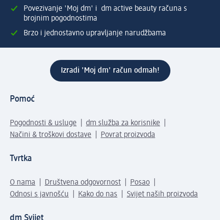
Povezivanje 'Moj dm' i dm active beauty računa s
brojnim pogodnostima
Brzo i jednostavno upravljanje narudžbama
Izradi 'Moj dm' račun odmah!
Pomoć
Pogodnosti & usluge
dm služba za korisnike
Načini & troškovi dostave
Povrat proizvoda
Tvrtka
O nama
Društvena odgovornost
Posao
Odnosi s javnošću
Kako do nas
Svijet naših proizvoda
dm Svijet