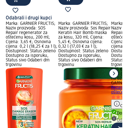
Odabrali i drugi kupci
Marka: GARNIER FRUCTIS;
Marka: GARNIER FRUCTIS;
Marka: 
Naziv proizvoda: SOS
Naziv proizvoda: Sos Repair
Naziv pr
Repair regenerator za
Keratin Hair Bomb maska
Repair 1
oštećenu kosu, 200 ml;
za kosu, 320 ml; Cijena:
oštećenu
Cijena: 3,65 €; Osnovna
5,45 €; Osnovna cijena:
Cijena: 
cijena: 0,2 l (18,25 € za 1 l);
0,32 l (17,03 € za 1 l);
cijena: 0,
Dostupnost: Status zeleno
Dostupnost: Status zeleno
Dostupno
Dostupno za isporuku,
Dostupno za isporuku,
Dostupno
Status sivo Odaberi dm
Status sivo Odaberi dm
Status s
trgovinu
trgovinu
trgovinu
6,15 €
0,4 l (15,
na 02.05
GARNIER
Repair 1
oštećenu
Obav
Dostu
Odabe