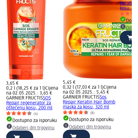
Keratin F
kosu, 20
Dostu
Odabe
5,45 €
3,65 €
0,32 l (17,03 € za 1 l)
Cijena
0,2 l (18,25 € za 1 l)
Cijena
na 02.05.2025.: 5,45 €
na 02.05.2025.: 3,65 €
GARNIER FRUCTIS
Sos
GARNIER FRUCTIS
SOS
Repair Keratin Hair Bomb
Repair regenerator za
maska za kosu, 320 ml
oštećenu kosu, 200 ml
(8)
(4)
Dostupno za isporuku
Dostupno za isporuku
Odaberi dm trgovinu
Odaberi dm trgovinu