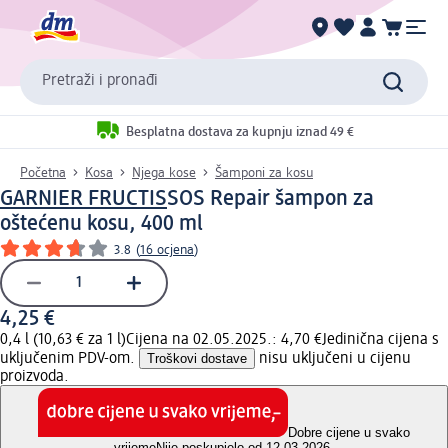
Pretraži i pronađi
Besplatna dostava za kupnju iznad 49 €
Početna
Kosa
Njega kose
Šamponi za kosu
GARNIER FRUCTIS
SOS Repair šampon za
oštećenu kosu, 400 ml
3.8
(
16 ocjena
)
4,25 €
0,4 l (10,63 € za 1 l)
Cijena na 02.05.2025.: 4,70 €
Jedinična cijena s
uključenim PDV-om.
Troškovi dostave
nisu uključeni u cijenu
proizvoda.
Dobre cijene u svako
vrijeme
Nije poskupjelo od 12.03.2026.