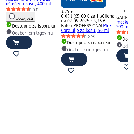
oštećenu kosu, 400 ml
(65)
3,25 €
0,05 l (65,00 € za 1 l)
Cijena
GARNIER
Obavijesti
na 02.05.2025.: 3,25 €
maska za
Balea PROFESSIONAL
Plex
Dostupno za isporuku
390 ml
Care ulje za kosu, 50 ml
Odaberi dm trgovinu
(264)
Dostu
Dostupno za isporuku
Odabe
Odaberi dm trgovinu