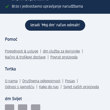
Brzo i jednostavno upravljanje narudžbama
Izradi 'Moj dm' račun odmah!
Pomoć
Pogodnosti & usluge
dm služba za korisnike
Načini & troškovi dostave
Povrat proizvoda
Tvrtka
O nama
Društvena odgovornost
Posao
Odnosi s javnošću
Kako do nas
Svijet naših proizvoda
dm Svijet