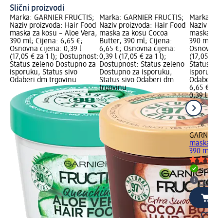
Slični proizvodi
Marka: GARNIER FRUCTIS;
Marka: GARNIER FRUCTIS;
Marka: 
Naziv proizvoda: Hair Food
Naziv proizvoda: Hair Food
Naziv pr
maska za kosu – Aloe Vera,
maska za kosu Cocoa
maska za
390 ml; Cijena: 6,65 €;
Butter, 390 ml; Cijena:
390 ml; C
Osnovna cijena: 0,39 l
6,65 €; Osnovna cijena:
Osnovna 
(17,05 € za 1 l); Dostupnost:
0,39 l (17,05 € za 1 l);
(17,05 € 
Status zeleno Dostupno za
Dostupnost: Status zeleno
Status z
isporuku, Status sivo
Dostupno za isporuku,
isporuku
Odaberi dm trgovinu
Status sivo Odaberi dm
Odaberi 
trgovinu
6,65 €
0,39 l (17
GARNIER
maska za
390 ml
Dostu
Odabe