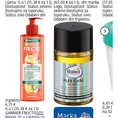
cijena: 0,4 l (15,38 € za 1 l);
(65,00 € za 1 l); dm marka
(17,05 € 
Dostupnost: Status zeleno
Logo; Dostupnost: Status
Status z
Dostupno za isporuku,
zeleno Dostupno za
isporuku
Status sivo Odaberi dm
isporuku, Status sivo
Odaberi 
Odaberi dm trgovinu
trgovinu
6,65 €
6,15 €
0,39 l (17
0,4 l (15,38 € za 1 l)
na 02.05
GARNIER FRUCTIS
SOS
Repair 10 u 1 krema za