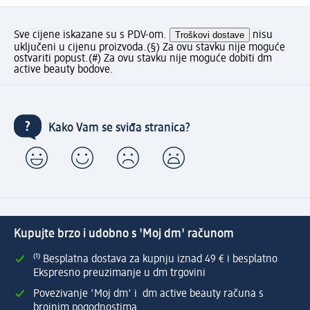
Sve cijene iskazane su s PDV-om.
Troškovi dostave
nisu
uključeni u cijenu proizvoda.
(§) Za ovu stavku nije moguće
ostvariti popust.
(#) Za ovu stavku nije moguće dobiti dm
active beauty bodove.
Kako Vam se sviđa stranica?
Kupujte brzo i udobno s 'Moj dm' računom
⁽¹⁾ Besplatna dostava za kupnju iznad 49 € i besplatno
Ekspresno preuzimanje u dm trgovini
Povezivanje 'Moj dm' i dm active beauty računa s
brojnim pogodnostima