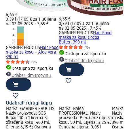
6,65 €
6,65 €
0,39 l (17,05 € za 1 l)
Cijena
0,39 l (17,05 € za 1 l)
Cijena
na 02.05.2025.: 7,65 €
na 02.05.2025.: 7,45 €
GARNIER FRUCTIS
Hair Food
maska za kosu Cocoa
Butter, 390 ml
GARNIER FRUCTIS
Hair Food
(10)
maska za kosu – Aloe Vera,
Dostupno za isporuku
390 ml
Odaberi dm trgovinu
(15)
Dostupno za isporuku
Odaberi dm trgovinu
Odabrali i drugi kupci
Marka: GARNIER FRUCTIS;
Marka: Balea
Marka: 
Naziv proizvoda: SOS
PROFESSIONAL; Naziv
Naziv pr
Repair 10 u 1 krema za
proizvoda: Plex Care ulje za
maska za
oštećenu kosu, 400 ml;
kosu, 50 ml; Cijena: 3,25 €;
390 ml; C
Cijena: 6,15 €; Osnovna
Osnovna cijena: 0,05 l
Osnovna 