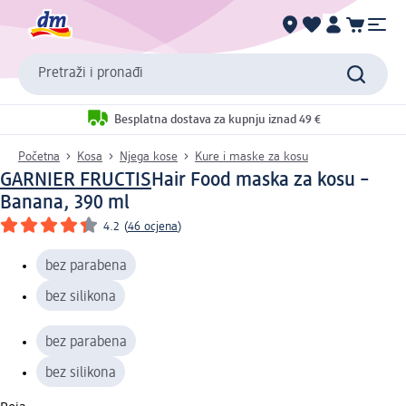
Pretraži i pronađi
Besplatna dostava za kupnju iznad 49 €
Početna
Kosa
Njega kose
Kure i maske za kosu
GARNIER FRUCTIS
Hair Food maska za kosu –
Banana, 390 ml
4.2
(
46 ocjena
)
bez parabena
bez silikona
bez parabena
bez silikona