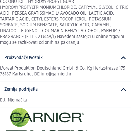
COCONUTOIL, HYDROXYPROPYL GUAR
HYDROXYPROPYLTRIMONIUMCHLORIDE, CAPRYLYL GLYCOL, CITRIC
ACID, PERSEA GRATISSIMAOIL/ AVOCADO OIL, LACTIC ACID,
TARTARIC ACID, CETYL ESTERS,TOCOPHEROL, POTASSIUM
SORBATE, SODIUM BENZOATE, SALICYLIC ACID, CARAMEL,
LINALOOL, EUGENOL, COUMARIN,BENZYL ALCOHOL, PARFUM /
FRAGRANCE (F.I.L C213449/1) Navedeni sastojci u online trgovini
mogu se razlikovati od onih na pakiranju.
Proizvođač/Uvoznik
L'oreal Produktion Deutschland GmbH & Co. Kg Hertzstrasse 175,
76187 Karlsruhe, DE info@garnier.hr
Zemlja podrijetla
EU, Njemačka