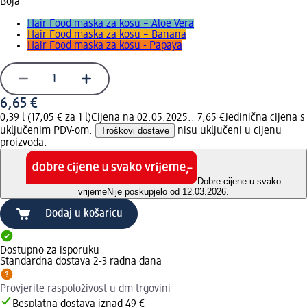
Boja
Hair Food maska za kosu – Aloe Vera
Hair Food maska za kosu – Banana
Hair Food maska za kosu - Papaya
6,65 €
0,39 l (17,05 € za 1 l)
Cijena na 02.05.2025.: 7,65 €
Jedinična cijena s
uključenim PDV-om.
Troškovi dostave
nisu uključeni u cijenu
proizvoda.
Dobre cijene u svako
vrijeme
Nije poskupjelo od 12.03.2026.
Dodaj u košaricu
Dostupno za isporuku
Standardna dostava 2-3 radna dana
Provjerite raspoloživost u dm trgovini
Besplatna dostava iznad 49 €