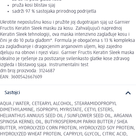
pruža kosi blistav sjaj
sadrži 97 % sastojaka prirodnog podrijetla
Ukrotite neposlušnu kosu i pružite joj dugotrajan sjaj uz Garnier
Fructis Keratin Sleek masku za kosu. Zahvaljujući naprednoj
Keratin Sleek tehnologiji, ova maska intenzivno zaglađuje kosu i
čini je do 10 puta glađom*. Formula je obogaćena s 13 % kompleksa
za zaglađivanje i dragocjenim arganovim uljem, koji zajedno
djeluju na obnovi i njezi vlasi. Garnier Fructis Keratin Sleek maska
idealno je rješenje za postizanje svilenkasto glatke kose zdravog
izgleda i blistavog sjaja. Instrumentalni test
dm broj proizvoda: 3124687
EAN: 3600542667609
Sastojci
AQUA / WATER, CETEARYL ALCOHOL, STEARAMIDOPROPYL
DIMETHYLAMINE, ISOPROPYL MYRISTATE, CETYL ESTERS,
HELIANTHUS ANNUUS SEED OIL / SUNFLOWER SEED OIL, ARGANIA
SPINOSA KERNEL OIL, BUTYROSPERMUM PARKII BUTTER / SHEA
BUTTER, HYDROLYZED CORN PROTEIN, HYDROLYZED SOY PROTEIN,
HYDROLYZED WHEAT PROTEIN, CAPRYLYL GLYCOL, CITRIC ACID,