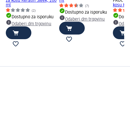
za kosu Keratin Sleek, 200
ml
FRUCTIS
ml
kosu Ker
(7)
(2)
Dostupno za isporuku
Dostupno za isporuku
Dostu
Odaberi dm trgovinu
Odaberi dm trgovinu
Odabe