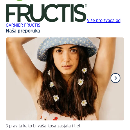
Više proizvoda od
GARNIER FRUCTIS
Naša preporuka
3 pravila kako bi vaša kosa zasjala i ljeti
Tri