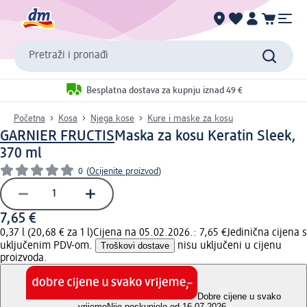
Pretraži i pronađi
Besplatna dostava za kupnju iznad 49 €
Početna
Kosa
Njega kose
Kure i maske za kosu
GARNIER FRUCTIS
Maska za kosu Keratin Sleek,
370 ml
0
(
Ocijenite proizvod
)
7,65 €
0,37 l (20,68 € za 1 l)
Cijena na 05.02.2026.: 7,65 €
Jedinična cijena s
uključenim PDV-om.
Troškovi dostave
nisu uključeni u cijenu
proizvoda.
Dobre cijene u svako
vrijeme
Nije poskupjelo od 16.07.2026.