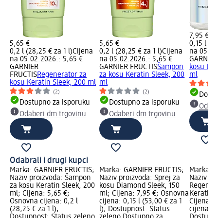
7,95 €
5,65 €
5,65 €
0,15 l (53
0,2 l (28,25 € za 1 l)
Cijena
0,2 l (28,25 € za 1 l)
Cijena
na 05.02
na 05.02.2026.: 5,65 €
na 05.02.2026.: 5,65 €
GARNIER
GARNIER
GARNIER FRUCTIS
Šampon
kosu Dia
FRUCTIS
Regenerator za
za kosu Keratin Sleek, 200
ml
kosu Keratin Sleek, 200 ml
ml
(2)
(2)
Dostu
Dostupno za isporuku
Dostupno za isporuku
Odabe
Odaberi dm trgovinu
Odaberi dm trgovinu
Odabrali i drugi kupci
Marka: GARNIER FRUCTIS;
Marka: GARNIER FRUCTIS;
Marka: 
Naziv proizvoda: Šampon
Naziv proizvoda: Sprej za
Naziv pr
za kosu Keratin Sleek, 200
kosu Diamond Sleek, 150
Regenera
ml; Cijena: 5,65 €;
ml; Cijena: 7,95 €; Osnovna
Keratin 
Osnovna cijena: 0,2 l
cijena: 0,15 l (53,00 € za 1
Cijena: 
(28,25 € za 1 l);
l); Dostupnost: Status
cijena: 0,
Dostupnost: Status zeleno
zeleno Dostupno za
Dostupno