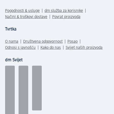
Pogodnosti & usluge
dm služba za korisnike
Načini & troškovi dostave
Povrat proizvoda
Tvrtka
O nama
Društvena odgovornost
Posao
Odnosi s javnošću
Kako do nas
Svijet naših proizvoda
dm Svijet