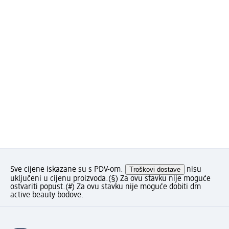
Sve cijene iskazane su s PDV-om.
Troškovi dostave
nisu
uključeni u cijenu proizvoda.
(§) Za ovu stavku nije moguće
ostvariti popust.
(#) Za ovu stavku nije moguće dobiti dm
active beauty bodove.