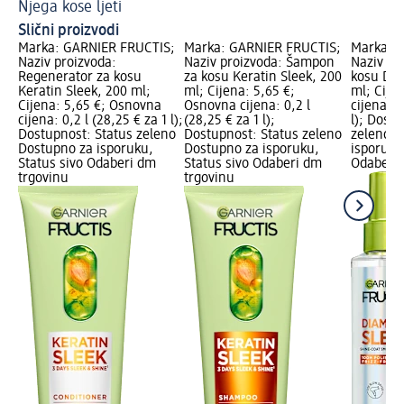
Njega kose ljeti
Su
Slični proizvodi
Marka: GARNIER FRUCTIS;
Marka: GARNIER FRUCTIS;
Marka: 
Naziv proizvoda:
Naziv proizvoda: Šampon
Naziv pr
Regenerator za kosu
za kosu Keratin Sleek, 200
kosu Dia
Keratin Sleek, 200 ml;
ml; Cijena: 5,65 €;
ml; Cije
Cijena: 5,65 €; Osnovna
Osnovna cijena: 0,2 l
cijena: 0
cijena: 0,2 l (28,25 € za 1 l);
(28,25 € za 1 l);
l); Dost
Dostupnost: Status zeleno
Dostupnost: Status zeleno
zeleno D
Dostupno za isporuku,
Dostupno za isporuku,
isporuku
Status sivo Odaberi dm
Status sivo Odaberi dm
Odaberi 
trgovinu
trgovinu