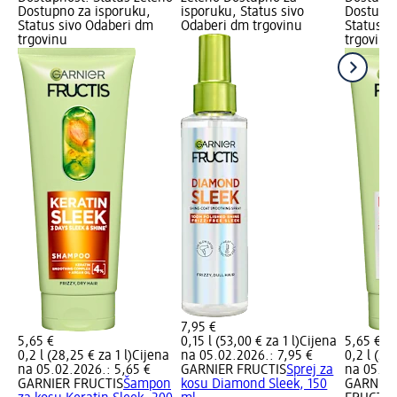
Dostupno za isporuku,
isporuku, Status sivo
Dostupno
Status sivo Odaberi dm
Odaberi dm trgovinu
Status s
trgovinu
trgovinu
7,95 €
5,65 €
0,15 l (53,00 € za 1 l)
Cijena
5,65 €
0,2 l (28,25 € za 1 l)
Cijena
na 05.02.2026.: 7,95 €
0,2 l (28,
na 05.02.2026.: 5,65 €
GARNIER FRUCTIS
Sprej za
na 05.02
GARNIER FRUCTIS
Šampon
kosu Diamond Sleek, 150
GARNIER