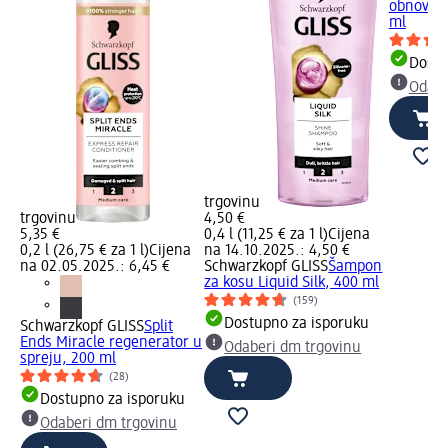
obnovu s
ml
Dostu
Odabe
trgovinu
trgovinu
4,50 €
5,35 €
0,4 l (11,25 € za 1 l)
Cijena
0,2 l (26,75 € za 1 l)
Cijena
na 14.10.2025.: 4,50 €
na 02.05.2025.: 6,45 €
Schwarzkopf GLISS
Šampon
za kosu Liquid Silk, 400 ml
(159)
Dostupno za isporuku
Schwarzkopf GLISS
Split
Ends Miracle regenerator u
Odaberi dm trgovinu
spreju, 200 ml
(28)
Dostupno za isporuku
Odaberi dm trgovinu