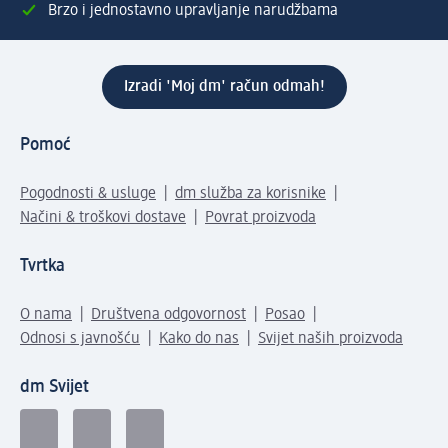
Brzo i jednostavno upravljanje narudžbama
Izradi 'Moj dm' račun odmah!
Pomoć
Pogodnosti & usluge
dm služba za korisnike
Načini & troškovi dostave
Povrat proizvoda
Tvrtka
O nama
Društvena odgovornost
Posao
Odnosi s javnošću
Kako do nas
Svijet naših proizvoda
dm Svijet