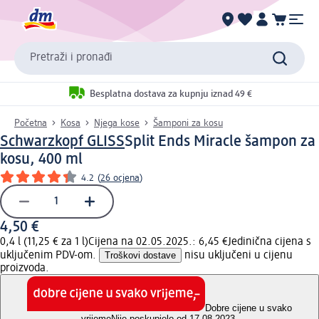
Pretraži i pronađi
Besplatna dostava za kupnju iznad 49 €
Početna
Kosa
Njega kose
Šamponi za kosu
Schwarzkopf GLISS
Split Ends Miracle šampon za
kosu, 400 ml
4.2
(
26 ocjena
)
4,50 €
0,4 l (11,25 € za 1 l)
Cijena na 02.05.2025.: 6,45 €
Jedinična cijena s
uključenim PDV-om.
Troškovi dostave
nisu uključeni u cijenu
proizvoda.
Dobre cijene u svako
vrijeme
Nije poskupjelo od 17.08.2023.