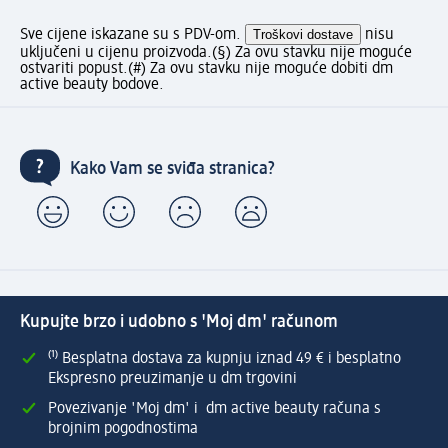
Sve cijene iskazane su s PDV-om.
Troškovi dostave
nisu
uključeni u cijenu proizvoda.
(§) Za ovu stavku nije moguće
ostvariti popust.
(#) Za ovu stavku nije moguće dobiti dm
active beauty bodove.
Kako Vam se sviđa stranica?
Kupujte brzo i udobno s 'Moj dm' računom
⁽¹⁾ Besplatna dostava za kupnju iznad 49 € i besplatno
Ekspresno preuzimanje u dm trgovini
Povezivanje 'Moj dm' i dm active beauty računa s
brojnim pogodnostima