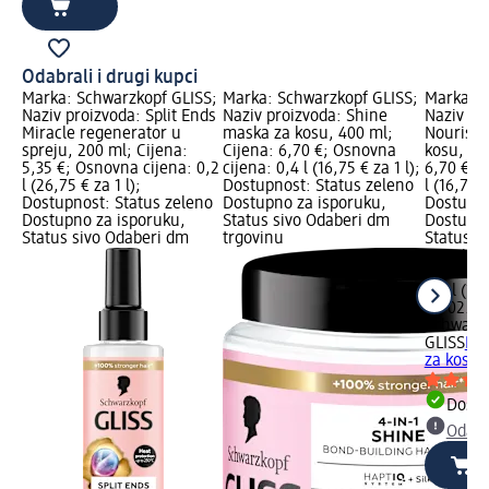
Odabrali i drugi kupci
Marka: Schwarzkopf GLISS;
Marka: Schwarzkopf GLISS;
Marka: S
Naziv proizvoda: Split Ends
Naziv proizvoda: Shine
Naziv pr
Miracle regenerator u
maska za kosu, 400 ml;
Nourish
spreju, 200 ml; Cijena:
Cijena: 6,70 €; Osnovna
kosu, 40
5,35 €; Osnovna cijena: 0,2
cijena: 0,4 l (16,75 € za 1 l);
6,70 €; 
l (26,75 € za 1 l);
Dostupnost: Status zeleno
l (16,75 €
Dostupnost: Status zeleno
Dostupno za isporuku,
Dostupno
Dostupno za isporuku,
Status sivo Odaberi dm
Dostupno
Status sivo Odaberi dm
trgovinu
Status s
trgovinu
6,70 €
0,4 l (16,
na 02.05
Schwarz
GLISS
No
za kosu,
Dostu
Odabe