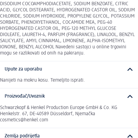
DISODIUM COCOAMPHODIACETATE, SODIUM BENZOATE, CITRIC
ACID, GLYCOL DISTEARATE, HYDROGENATED CASTOR OIL, SODIUM
CHLORIDE, SODIUM HYDROXIDE, PROPYLENE GLYCOL, POTASSIUM
SORBATE, PHENOXYETHANOL, COCAMIDE MEA, PEG-40
HYDROGENATED CASTOR OIL, PEG-120 METHYL GLUCOSE
DIOLEATE, LAURETH-4, PARFUM (FRAGRANCE), LINALOOL, BENZYL
SALICYLATE, AMYL CINNAMAL, LIMONENE, ALPHA-ISOMETHYL
IONONE, BENZYL ALCOHOL Navedeni sastojci u online trgovini
mogu se razlikovati od onih na pakiranju.
Upute za uporabu
Nanijeti na mokru kosu. Temeljito isprati.
Proizvođač/Uvoznik
Schwarzkopf & Henkel Production Europe GmbH & Co. KG
Henkelstr. 67, DE-40589 Düsseldorf, Njemačka
cosmetics@henkel.com
Zemlja podrijetla