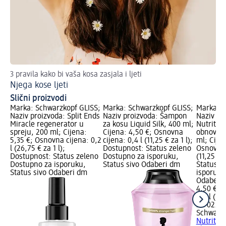
3 pravila kako bi vaša kosa zasjala i ljeti
Tri
Njega kose ljeti
Su
Slični proizvodi
Marka: Schwarzkopf GLISS;
Marka: Schwarzkopf GLISS;
Marka: S
Naziv proizvoda: Split Ends
Naziv proizvoda: Šampon
Naziv pro
Miracle regenerator u
za kosu Liquid Silk, 400 ml;
Nutritiv
spreju, 200 ml; Cijena:
Cijena: 4,50 €; Osnovna
obnovu s
5,35 €; Osnovna cijena: 0,2
cijena: 0,4 l (11,25 € za 1 l);
ml; Cijen
l (26,75 € za 1 l);
Dostupnost: Status zeleno
Osnovna 
Dostupnost: Status zeleno
Dostupno za isporuku,
(11,25 € 
Dostupno za isporuku,
Status sivo Odaberi dm
Status z
Status sivo Odaberi dm
isporuku
Odaberi 
4,50 €
0,4 l (11,
na 02.05
Schwarzk
Nutritiv