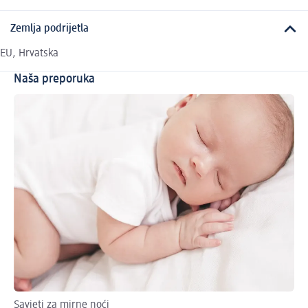
Zemlja podrijetla
EU, Hrvatska
Naša preporuka
Savjeti za mirne noći
Str