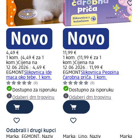
4,49 €
11,99 €
1 kom. (4,49 € za 1
1 kom. (11,99 € za 1
kom.)
Cijena na
kom.)
Cijena na
12.06.2026.: 4,49 €
12.06.2026.: 11,99 €
EGMONT
Slikovnica Ide
EGMONT
Slikovnica Peppina
maca oko tebe, 1 kom.
čarobna priča, 1 kom.
(0)
(0)
Dostupno za isporuku
Dostupno za isporuku
Odaberi dm trgovinu
Odaberi dm trgovinu
Odabrali i drugi kupci
Marka: EGMONT; Naziv
Marka: Lino; Naziv
Marka: V