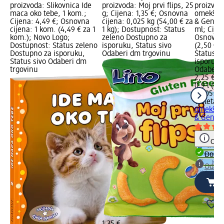
proizvoda: Slikovnica Ide
proizvoda: Moj prvi flips, 25
proizvod
maca oko tebe, 1 kom.;
g; Cijena: 1,35 €; Osnovna
omekšiva
Cijena: 4,49 €; Osnovna
cijena: 0,025 kg (54,00 € za
& Gentle
cijena: 1 kom. (4,49 € za 1
1 kg); Dostupnost: Status
ml; Cijen
kom.); Novo Logo;
zeleno Dostupno za
Osnovna 
Dostupnost: Status zeleno
isporuku, Status sivo
(2,50 € z
Dostupno za isporuku,
Odaberi dm trgovinu
Status z
Status sivo Odaberi dm
isporuku
trgovinu
Odaberi 
2,25 €
0,9 l (2,5
02.05.20
Violeta
do
omekšiva
& Gentle,
Obav
Dostu
Odabe
1,35 €