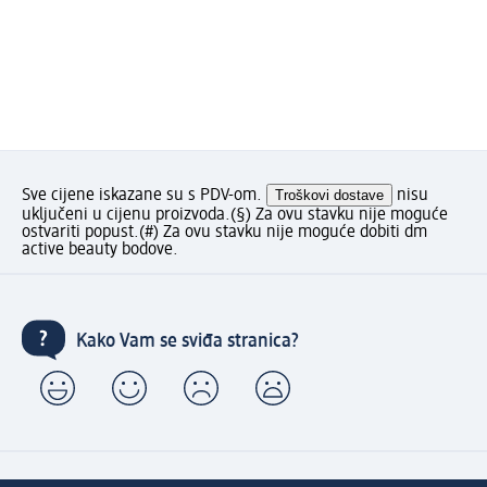
Sve cijene iskazane su s PDV-om.
Troškovi dostave
nisu
uključeni u cijenu proizvoda.
(§) Za ovu stavku nije moguće
ostvariti popust.
(#) Za ovu stavku nije moguće dobiti dm
active beauty bodove.
Kako Vam se sviđa stranica?