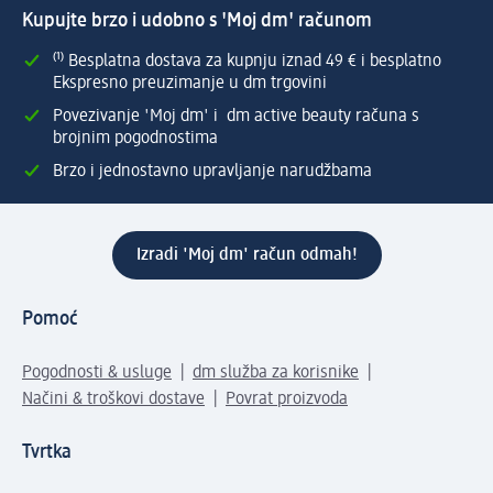
Kupujte brzo i udobno s 'Moj dm' računom
⁽¹⁾ Besplatna dostava za kupnju iznad 49 € i besplatno
Ekspresno preuzimanje u dm trgovini
Povezivanje 'Moj dm' i dm active beauty računa s
brojnim pogodnostima
Brzo i jednostavno upravljanje narudžbama
Izradi 'Moj dm' račun odmah!
Pomoć
Pogodnosti & usluge
dm služba za korisnike
Načini & troškovi dostave
Povrat proizvoda
Tvrtka