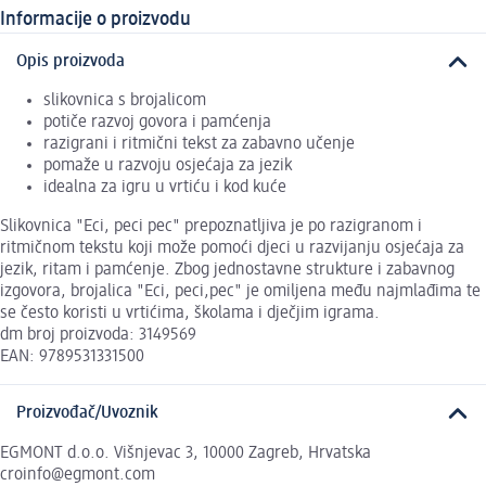
Informacije o proizvodu
Opis proizvoda
slikovnica s brojalicom
potiče razvoj govora i pamćenja
razigrani i ritmični tekst za zabavno učenje
pomaže u razvoju osjećaja za jezik
idealna za igru u vrtiću i kod kuće
Slikovnica "Eci, peci pec" prepoznatljiva je po razigranom i
ritmičnom tekstu koji može pomoći djeci u razvijanju osjećaja za
jezik, ritam i pamćenje. Zbog jednostavne strukture i zabavnog
izgovora, brojalica "Eci, peci,pec" je omiljena među najmlađima te
se često koristi u vrtićima, školama i dječjim igrama.
dm broj proizvoda: 3149569
EAN: 9789531331500
Proizvođač/Uvoznik
EGMONT d.o.o. Višnjevac 3, 10000 Zagreb, Hrvatska
croinfo@egmont.com