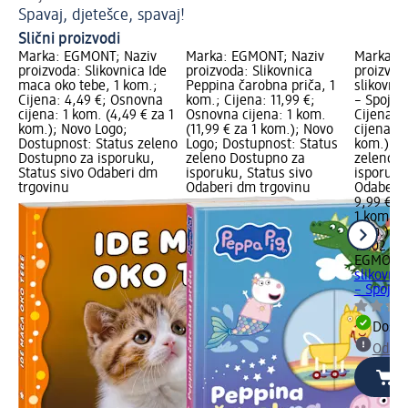
Spavaj, djetešce, spavaj!
Ka
Slični proizvodi
Marka: EGMONT; Naziv
Marka: EGMONT; Naziv
Marka: 
proizvoda: Slikovnica Ide
proizvoda: Slikovnica
proizvod
maca oko tebe, 1 kom.;
Peppina čarobna priča, 1
slikovnic
Cijena: 4,49 €; Osnovna
kom.; Cijena: 11,99 €;
– Spoji o
cijena: 1 kom. (4,49 € za 1
Osnovna cijena: 1 kom.
Cijena: 
kom.); Novo Logo;
(11,99 € za 1 kom.); Novo
cijena: 1
Dostupnost: Status zeleno
Logo; Dostupnost: Status
kom.); D
Dostupno za isporuku,
zeleno Dostupno za
zeleno D
Status sivo Odaberi dm
isporuku, Status sivo
isporuku
trgovinu
Odaberi dm trgovinu
Odaberi 
9,99 €
1 kom. (9
kom.)
Cij
10.02.20
EGMONT
slikovnic
– Spoji..
Dostu
Odabe