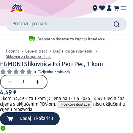
Pretraži i pronađi
Besplatna dostava za kupnju iznad 49 €
Početna
Bebe & djeca
Dječje knjige i savjetnici
Slikovnice i knjige za djecu
EGMONT
Slikovnica Eci Peci Pec, 1 kom.
0
(
Ocijenite proizvod
)
4,49 €
1 kom. (4,49 € za 1 kom.)
Cijena na 12.06.2026.: 4,49 €
Jedinična
cijena s uključenim PDV-om.
Troškovi dostave
nisu uključeni u
cijenu proizvoda.
Dodaj u košaricu