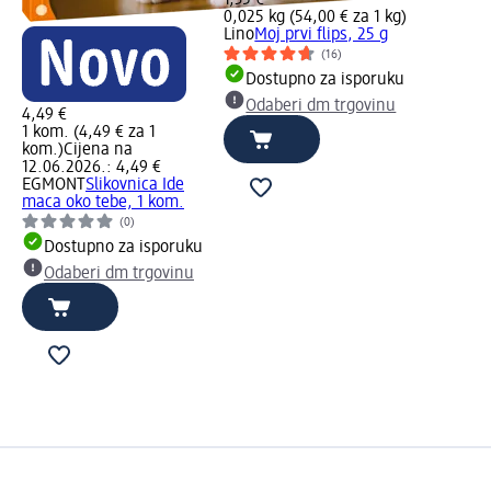
0,025 kg (54,00 € za 1 kg)
Lino
Moj prvi flips, 25 g
(16)
Dostupno za isporuku
Odaberi dm trgovinu
4,49 €
1 kom. (4,49 € za 1
kom.)
Cijena na
12.06.2026.: 4,49 €
EGMONT
Slikovnica Ide
maca oko tebe, 1 kom.
(0)
Dostupno za isporuku
Odaberi dm trgovinu