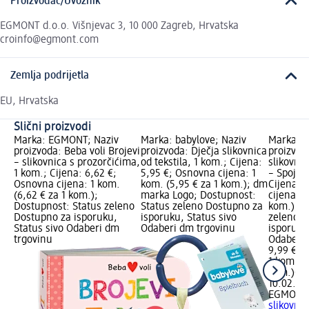
Proizvođač/Uvoznik
EGMONT d.o.o. Višnjevac 3, 10 000 Zagreb, Hrvatska
croinfo@egmont.com
Zemlja podrijetla
EU, Hrvatska
Slični proizvodi
Marka: EGMONT; Naziv
Marka: babylove; Naziv
Marka: 
proizvoda: Beba voli Brojevi
proizvoda: Dječja slikovnica
proizvod
– slikovnica s prozorčićima,
od tekstila, 1 kom.; Cijena:
slikovnic
1 kom.; Cijena: 6,62 €;
5,95 €; Osnovna cijena: 1
– Spoji o
Osnovna cijena: 1 kom.
kom. (5,95 € za 1 kom.); dm
Cijena: 
(6,62 € za 1 kom.);
marka Logo; Dostupnost:
cijena: 1
Dostupnost: Status zeleno
Status zeleno Dostupno za
kom.); D
Dostupno za isporuku,
isporuku, Status sivo
zeleno D
Status sivo Odaberi dm
Odaberi dm trgovinu
isporuku
trgovinu
Odaberi 
9,99 €
1 kom. (9
kom.)
Cij
10.02.20
EGMONT
slikovnic