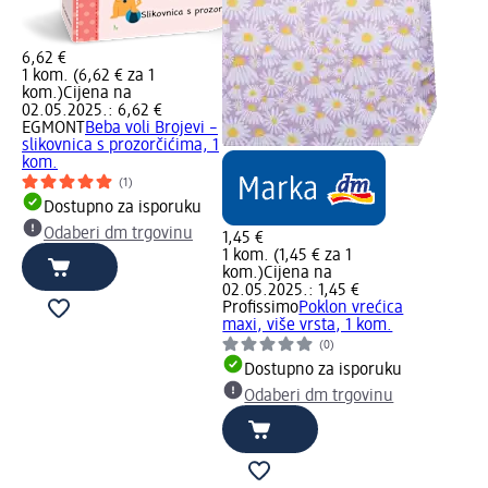
6,62 €
1 kom. (6,62 € za 1
kom.)
Cijena na
02.05.2025.: 6,62 €
EGMONT
Beba voli Brojevi –
slikovnica s prozorčićima, 1
kom.
(1)
Dostupno za isporuku
Odaberi dm trgovinu
1,45 €
1 kom. (1,45 € za 1
kom.)
Cijena na
02.05.2025.: 1,45 €
Profissimo
Poklon vrećica
maxi, više vrsta, 1 kom.
(0)
Dostupno za isporuku
Odaberi dm trgovinu