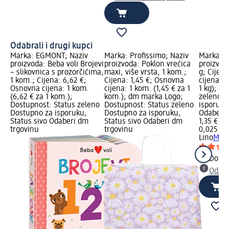
Odabrali i drugi kupci
Marka: EGMONT; Naziv
Marka: Profissimo; Naziv
Marka: L
proizvoda: Beba voli Brojevi
proizvoda: Poklon vrećica
proizvoda
– slikovnica s prozorčićima,
maxi, više vrsta, 1 kom.;
g; Cijen
1 kom.; Cijena: 6,62 €;
Cijena: 1,45 €; Osnovna
cijena: 0
Osnovna cijena: 1 kom.
cijena: 1 kom. (1,45 € za 1
1 kg); D
(6,62 € za 1 kom.);
kom.); dm marka Logo;
zeleno D
Dostupnost: Status zeleno
Dostupnost: Status zeleno
isporuku
Dostupno za isporuku,
Dostupno za isporuku,
Odaberi 
Status sivo Odaberi dm
Status sivo Odaberi dm
1,35 €
trgovinu
trgovinu
0,025 kg 
Lino
Moj p
Dostu
Odabe