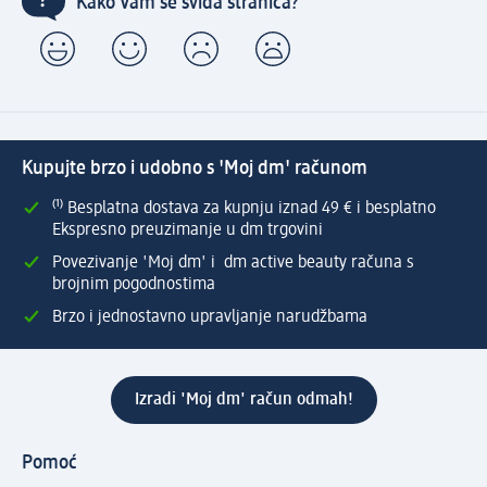
Kako Vam se sviđa stranica?
Kupujte brzo i udobno s 'Moj dm' računom
⁽¹⁾ Besplatna dostava za kupnju iznad 49 € i besplatno
Ekspresno preuzimanje u dm trgovini
Povezivanje 'Moj dm' i dm active beauty računa s
brojnim pogodnostima
Brzo i jednostavno upravljanje narudžbama
Izradi 'Moj dm' račun odmah!
Pomoć