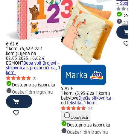
– Spoji..
Dostu
Odabe
6,62 €
1 kom. (6,62 € za 1
kom.)
Cijena na
02.05.2025.: 6,62 €
EGMONT
Beba voli Brojevi –
slikovnica s prozorčićima, 1
kom.
(1)
Dostupno za isporuku
5,95 €
Odaberi dm trgovinu
1 kom. (5,95 € za 1 kom.)
babylove
Dječja slikovnica
od tekstila, 1 kom.
(74)
Obavijesti
Dostupno za isporuku
Odaberi dm trgovinu