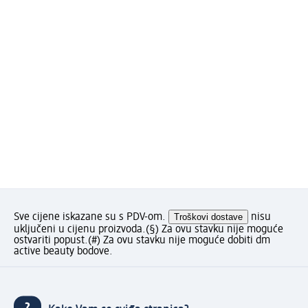
Sve cijene iskazane su s PDV-om.
Troškovi dostave
nisu
uključeni u cijenu proizvoda.
(§) Za ovu stavku nije moguće
ostvariti popust.
(#) Za ovu stavku nije moguće dobiti dm
active beauty bodove.