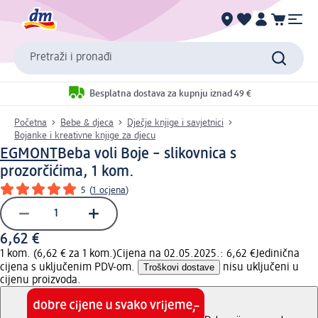
Pretraži i pronađi
Besplatna dostava za kupnju iznad 49 €
Početna
Bebe & djeca
Dječje knjige i savjetnici
Bojanke i kreativne knjige za djecu
EGMONT
Beba voli Boje – slikovnica s
prozorčićima, 1 kom.
5
(
1 ocjena
)
6,62 €
1 kom. (6,62 € za 1 kom.)
Cijena na 02.05.2025.: 6,62 €
Jedinična
cijena s uključenim PDV-om.
Troškovi dostave
nisu uključeni u
cijenu proizvoda.