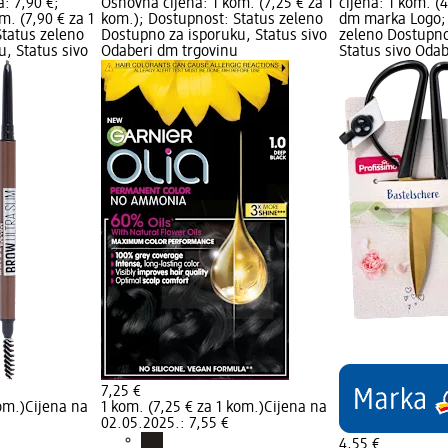
a: 7,90 €;
Osnovna cijena: 1 kom. (7,25 € za 1
cijena: 1 kom. (
m. (7,90 € za 1
kom.); Dostupnost: Status zeleno
dm marka Logo; 
Status zeleno
Dostupno za isporuku, Status sivo
zeleno Dostupno
, Status sivo
Odaberi dm trgovinu
Status sivo Oda
7,25 €
om.)
Cijena na
1 kom. (7,25 € za 1 kom.)
Cijena na
02.05.2025.: 7,55 €
4,55 €