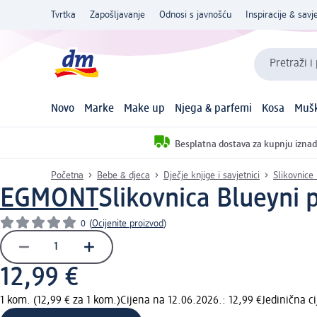
Tvrtka
Zapošljavanje
Odnosi s javnošću
Inspiracije & savje
Pretraži i
Novo
Marke
Make up
Njega & parfemi
Kosa
Mušk
Besplatna dostava za kupnju iznad
Početna
Bebe & djeca
Dječje knjige i savjetnici
Slikovnice 
EGMONT
Slikovnica Blueyni p
0
(
Ocijenite proizvod
)
12,99 €
1 kom. (12,99 € za 1 kom.)
Cijena na 12.06.2026.: 12,99 €
Jedinična c