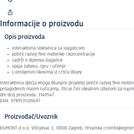
Informacije o proizvodu
Opis proizvoda
interaktivna slikovnica sa slagalicom
potiče razvoj fine motorike i koncentracije
sadrži 6 dijelova slagalice
spaja zabavu, igru i učenje
s omiljenim likovima iz crtića Bluey
Interaktivna dječja knjiga Blueyini prijatelji potiče razvoj fine moto
prilagođenih malim ručicama, što je čini idealnim izborom za najml
dm broj proizvoda: 3149547
EAN: 9789531330497
Proizvođač/Uvoznik
EGMONT d.o.o. Višnjevac 3, 10000 Zagreb, Hrvatska croinfo@egmo