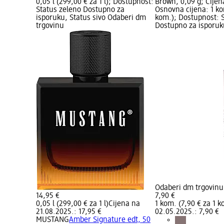
0,05 l (299,00 € za 1 l); Dostupnost:
Brown, 0,09 g; Cijen
Status zeleno Dostupno za
Osnovna cijena: 1 ko
isporuku, Status sivo Odaberi dm
kom.); Dostupnost: 
trgovinu
Dostupno za isporuku
Odaberi dm trgovinu
14,95 €
7,90 €
0,05 l (299,00 € za 1 l)
Cijena na
1 kom. (7,90 € za 1 k
21.08.2025.: 17,95 €
02.05.2025.: 7,90 €
MUSTANG
Amber Signature edt, 50