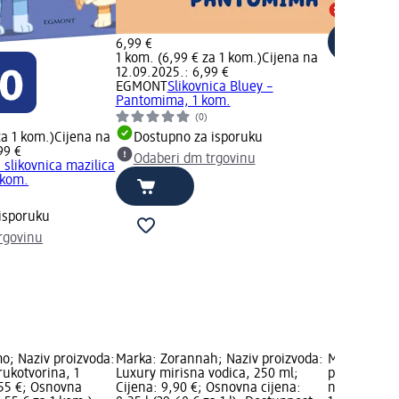
Sve dm t
6,99 €
1 kom. (6,99 € za 1 kom.)
Cijena na
12.09.2025.: 6,99 €
EGMONT
Slikovnica Bluey –
Pantomima, 1 kom.
(0)
za 1 kom.)
Cijena na
Dostupno za isporuku
99 €
Odaberi dm trgovinu
a slikovnica mazilica
 kom.
isporuku
rgovinu
o; Naziv proizvoda:
Marka: Zorannah; Naziv proizvoda:
Marka: Ivan
rukotvorina, 1
Luxury mirisna vodica, 250 ml;
proizvoda: 
,55 €; Osnovna
Cijena: 9,90 €; Osnovna cijena:
nehrđajućeg 