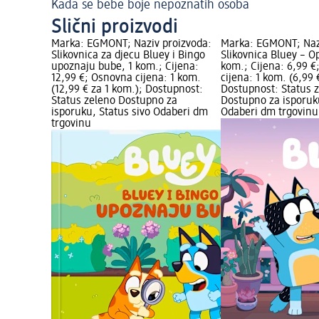
Kada se bebe boje nepoznatih osoba
Slični proizvodi
Marka: EGMONT; Naziv proizvoda:
Marka: EGMONT; Naz
Slikovnica za djecu Bluey i Bingo
Slikovnica Bluey – O
upoznaju bube, 1 kom.; Cijena:
kom.; Cijena: 6,99 
12,99 €; Osnovna cijena: 1 kom.
cijena: 1 kom. (6,99 
(12,99 € za 1 kom.); Dostupnost:
Dostupnost: Status 
Status zeleno Dostupno za
Dostupno za isporuku
isporuku, Status sivo Odaberi dm
Odaberi dm trgovinu
trgovinu