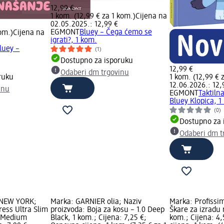
12,99 €
1 kom. (12,99 € za 1 kom.)
Cijena na
02.05.2025.: 12,99 €
EGMONT
Bluey – Čega ćemo se
kom.)
Cijena na
igrati?, 1 kom.
luey –
(1)
Dostupno za isporuku
12,99 €
Odaberi dm trgovinu
ruku
1 kom. (12,99 € 
12.06.2026.: 12,
inu
EGMONT
Taktiln
Bluey Klopica, 1
(0)
Dostupno za 
Odaberi dm t
 NEW YORK;
Marka: GARNIER olia; Naziv
Marka: Profissim
ress Ultra Slim
proizvoda: Boja za kosu – 1.0 Deep
Škare za izradu 
4 Medium
Black, 1 kom.; Cijena: 7,25 €;
kom.; Cijena: 4