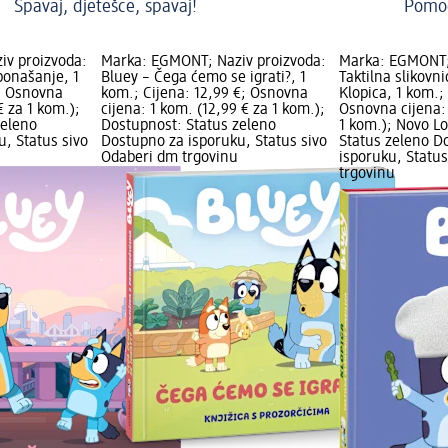
Spavaj, djetešce, spavaj!
Pomoć
iv proizvoda:
Marka: EGMONT; Naziv proizvoda:
Marka: EGMONT;
ponašanje, 1
Bluey – Čega ćemo se igrati?, 1
Taktilna slikovn
€; Osnovna
kom.; Cijena: 12,99 €; Osnovna
Klopica, 1 kom.;
€ za 1 kom.);
cijena: 1 kom. (12,99 € za 1 kom.);
Osnovna cijena: 
zeleno
Dostupnost: Status zeleno
1 kom.); Novo L
, Status sivo
Dostupno za isporuku, Status sivo
Status zeleno D
Odaberi dm trgovinu
isporuku, Statu
trgovinu