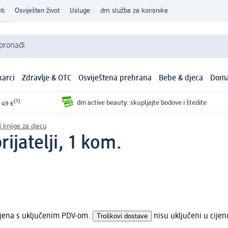
ti
Osviješten život
Usluge
dm služba za korisnike
 pronađi
arci
Zdravlje & OTC
Osviještena prehrana
Bebe & djeca
Doma
(1)
dm active beauty: skupljajte bodove i štedite
 49 €
i knjige za djecu
rijatelji, 1 kom.
ijena s uključenim PDV-om.
Troškovi dostave
nisu uključeni u cijen