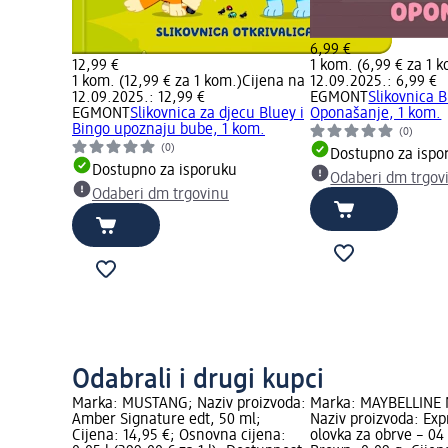
6,99 €
12,99 €
1 kom. (6,99 € za 1 
1 kom. (12,99 € za 1 kom.)
Cijena na
12.09.2025.: 6,99 €
12.09.2025.: 12,99 €
EGMONT
Slikovnica B
EGMONT
Slikovnica za djecu Bluey i
Oponašanje, 1 kom.
Bingo upoznaju bube, 1 kom.
(0)
(0)
Dostupno za ispo
Dostupno za isporuku
Odaberi dm trgov
Odaberi dm trgovinu
Odabrali i drugi kupci
Marka: MUSTANG; Naziv proizvoda:
Marka: MAYBELLINE
Amber Signature edt, 50 ml;
Naziv proizvoda: Exp
Cijena: 14,95 €; Osnovna cijena:
olovka za obrve – 0