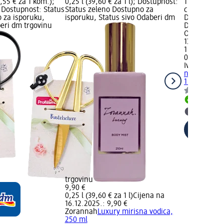
4,55 € za 1 kom.);
0,25 l (39,60 € za 1 l); Dostupnost:
1 kom.; Cij
Dostupnost: Status
Status zeleno Dostupno za
cijena: 1 ko
 za isporuku,
isporuku, Status sivo Odaberi dm
Dostupnost:
beri dm trgovinu
Dostupno za
Odaberi dm 
13,95 €
1 kom. (13,9
02.05.2025.
Ivančica Pa
nehrđajućeg 
1 kom.
Dostupno
Odaberi 
trgovinu
9,90 €
0,25 l (39,60 € za 1 l)
Cijena na
16.12.2025.: 9,90 €
Zorannah
Luxury mirisna vodica,
250 ml