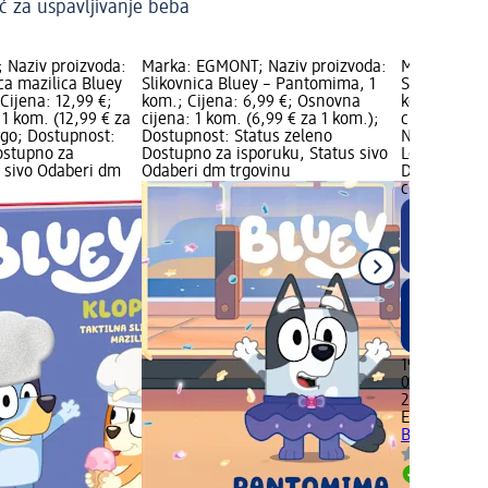
 za uspavljivanje beba
 Naziv proizvoda:
Marka: EGMONT; Naziv proizvoda:
Marka: EGMO
ica mazilica Bluey
Slikovnica Bluey – Pantomima, 1
Slikovnica 5
 Cijena: 12,99 €;
kom.; Cijena: 6,99 €; Osnovna
kom.; Cijen
1 kom. (12,99 € za
cijena: 1 kom. (6,99 € za 1 kom.);
cijena: 0,3 k
ogo; Dostupnost:
Dostupnost: Status zeleno
Novo Logo,
ostupno za
Dostupno za isporuku, Status sivo
Logo; Dostu
s sivo Odaberi dm
Odaberi dm trgovinu
Dostupno za
crveno Sve 
19,99 €
0,3 kg (66,6
22.05.2026.
EGMONT
Sli
Bluey, 1 ko
Dostupno