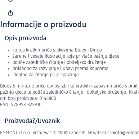
Informacije o proizvodu
Opis proizvoda
knjiga kratkih priča s likovima Bluey i Bingo
šarene i vesele ilustracije koje privlače pažnju djece
potiče zajedničko čitanje i obiteljsko druženje
prikladno za razvijanje ljubavi prema knjigama
idealne za čitanje prije spavanja
Bluey 5 minutne priče donosi zbirku kratkih i zabavnih priča s omilj
pažnju djece te potiče zajedničko čitanje i obiteljsko druženje. Kr
dm broj proizvoda: 3146800
EAN: 9789531329910
Proizvođač/Uvoznik
EGMONT d.o.o. Višnjevac 3, 10000 Zagreb, Hrvatska croinfo@egmo