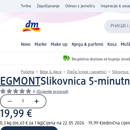
Tvrtka
Zapošljavanje
Odnosi s javnošću
Inspiracije & savje
Pretraži i
Novo
Marke
Make up
Njega & parfemi
Kosa
Mušk
Besplatna dostava za kupnju iznad
Početna
Bebe & djeca
Dječje knjige i savjetnici
Slikovnice 
EGMONT
Slikovnica 5-minutn
0
(
Ocijenite proizvod
)
19,99 €
0,3 kg (66,63 € za 1 kg)
Cijena na 22.05.2026.: 19,99 €
Jedinična cij