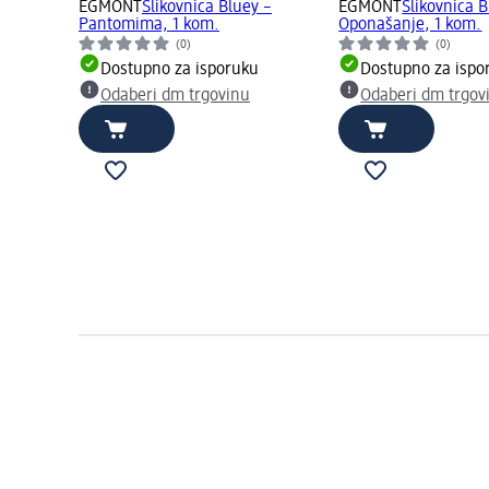
EGMONT
Slikovnica Bluey –
EGMONT
Slikovnica B
Pantomima, 1 kom.
Oponašanje, 1 kom.
(0)
(0)
Dostupno za isporuku
Dostupno za ispo
Odaberi dm trgovinu
Odaberi dm trgov