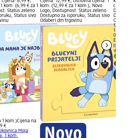
 Cijena: 6,99 €;
Cijena: 12,99 €; Osnovna cijena: 1
kom.; Cijen
1 kom. (6,99 € za 1
kom. (12,99 € za 1 kom.); Novo
cijena: 1 ko
st: Status zeleno
Logo; Dostupnost: Status zeleno
Dostupnost:
oruku, Status sivo
Dostupno za isporuku, Status sivo
Dostupno za
vinu
Odaberi dm trgovinu
Odaberi dm 
12,99 €
1 kom. (12,9
02.05.2025.
EGMONT
Blu
igrati?, 1 k
Dostupno
Odaberi 
a 1 kom.)
Cijena na
9 €
likovnica Moja
a, 1 kom.