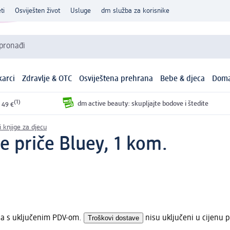
ti
Osviješten život
Usluge
dm služba za korisnike
 pronađi
arci
Zdravlje & OTC
Osviještena prehrana
Bebe & djeca
Doma
(1)
dm active beauty: skupljajte bodove i štedite
 49 €
i knjige za djecu
e priče Bluey, 1 kom.
ena s uključenim PDV-om.
Troškovi dostave
nisu uključeni u cijenu p