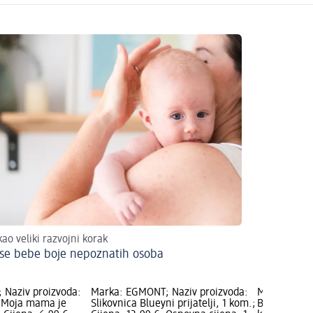
kao veliki razvojni korak
se bebe boje nepoznatih osoba
 Naziv proizvoda:
Marka: EGMONT; Naziv proizvoda:
Marka: EGMO
a Moja mama je
Slikovnica Blueyni prijatelji, 1 kom.;
Bluey – Čega