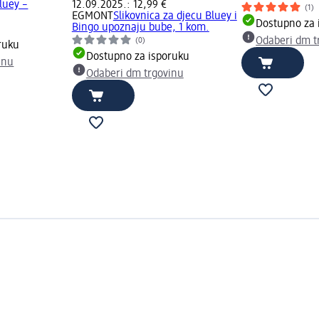
luey –
12.09.2025.: 12,99 €
(1)
EGMONT
Slikovnica za djecu Bluey i
Dostupno za 
Bingo upoznaju bube, 1 kom.
Odaberi dm t
(0)
ruku
Dostupno za isporuku
inu
Odaberi dm trgovinu