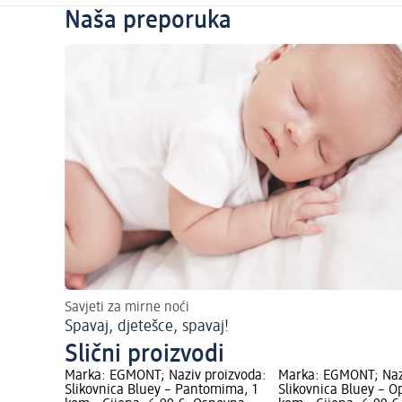
Naša preporuka
Savjeti za mirne noći
Spavaj, djetešce, spavaj!
Slični proizvodi
Marka: EGMONT; Naziv proizvoda:
Marka: EGMONT; Naz
Slikovnica Bluey – Pantomima, 1
Slikovnica Bluey – O