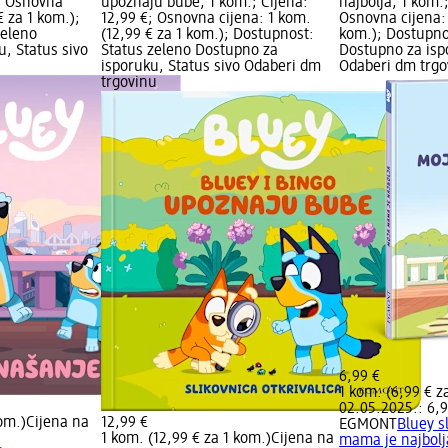
€; Osnovna
upoznaju bube, 1 kom.; Cijena:
najbolja, 1 kom.;
€ za 1 kom.);
12,99 €; Osnovna cijena: 1 kom.
Osnovna cijena: 
zeleno
(12,99 € za 1 kom.); Dostupnost:
kom.); Dostupno
, Status sivo
Status zeleno Dostupno za
Dostupno za isp
isporuku, Status sivo Odaberi dm
Odaberi dm trgo
trgovinu
6,99 €
1 kom. (6,99 € z
02.05.2025.: 6,9
kom.)
Cijena na
12,99 €
EGMONT
Bluey s
1 kom. (12,99 € za 1 kom.)
Cijena na
mama je najbolj