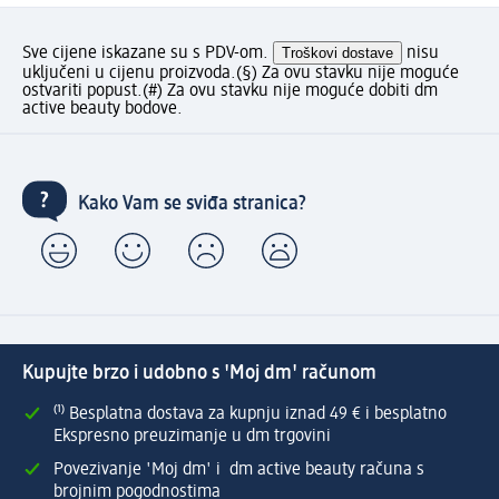
Sve cijene iskazane su s PDV-om.
Troškovi dostave
nisu
uključeni u cijenu proizvoda.
(§) Za ovu stavku nije moguće
ostvariti popust.
(#) Za ovu stavku nije moguće dobiti dm
active beauty bodove.
Kako Vam se sviđa stranica?
Kupujte brzo i udobno s 'Moj dm' računom
⁽¹⁾ Besplatna dostava za kupnju iznad 49 € i besplatno
Ekspresno preuzimanje u dm trgovini
Povezivanje 'Moj dm' i dm active beauty računa s
brojnim pogodnostima