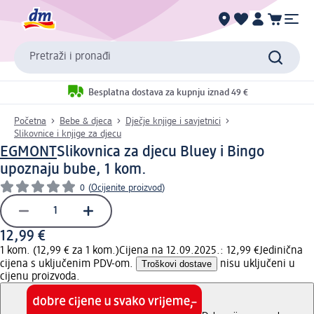
Pretraži i pronađi
Besplatna dostava za kupnju iznad 49 €
Početna
Bebe & djeca
Dječje knjige i savjetnici
Slikovnice i knjige za djecu
EGMONT
Slikovnica za djecu Bluey i Bingo
upoznaju bube, 1 kom.
0
(
Ocijenite proizvod
)
12,99 €
1 kom. (12,99 € za 1 kom.)
Cijena na 12.09.2025.: 12,99 €
Jedinična
cijena s uključenim PDV-om.
Troškovi dostave
nisu uključeni u
cijenu proizvoda.