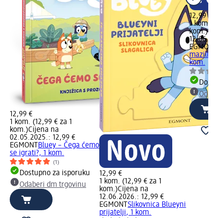
12,99 €
1 kom. (1
kom.)
Cij
12.06.20
EGMONT
mazilica 
kom.
Dostu
Odabe
12,99 €
1 kom. (12,99 € za 1
kom.)
Cijena na
02.05.2025.: 12,99 €
EGMONT
Bluey – Čega ćemo
se igrati?, 1 kom.
(1)
Dostupno za isporuku
12,99 €
1 kom. (12,99 € za 1
Odaberi dm trgovinu
kom.)
Cijena na
12.06.2026.: 12,99 €
EGMONT
Slikovnica Blueyni
prijatelji, 1 kom.