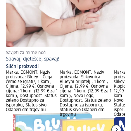
Savjeti za mirne noći
Sa
Spavaj, djetešce, spavaj!
Po
Slični proizvodi
Marka: EGMONT; Naziv
Marka: EGMONT; Naziv
Marka: 
proizvoda: Bluey – Čega
proizvoda: Slikovnica
proizvoda
ćemo se igrati?, 1 kom.;
Blueyni prijatelji, 1 kom.;
slikovni
Cijena: 12,99 €; Osnovna
Cijena: 12,99 €; Osnovna
Klopica, 
cijena: 1 kom. (12,99 € za 1
cijena: 1 kom. (12,99 € za 1
12,99 €;
kom.); Dostupnost: Status
kom.); Novo Logo;
kom. (12
zeleno Dostupno za
Dostupnost: Status zeleno
Novo Log
isporuku, Status sivo
Dostupno za isporuku,
Status z
Odaberi dm trgovinu
Status sivo Odaberi dm
isporuku
trgovinu
Odaberi 