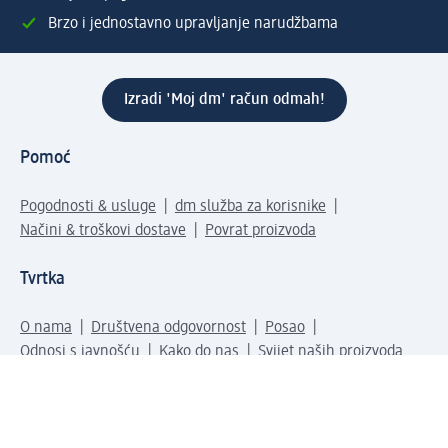
Brzo i jednostavno upravljanje narudžbama
Izradi 'Moj dm' račun odmah!
Pomoć
Pogodnosti & usluge
dm služba za korisnike
Načini & troškovi dostave
Povrat proizvoda
Tvrtka
O nama
Društvena odgovornost
Posao
Odnosi s javnošću
Kako do nas
Svijet naših proizvoda
dm Svijet