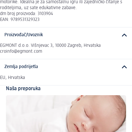
motorike. Idealna je za samostalnu igru ili zajedničko čitanje s
roditeljima, uz sate edukativne zabave.
dm broj proizvoda: 3103904
EAN: 9789531329323
Proizvođač/Uvoznik
EGMONT d.o.o. Višnjevac 3, 10000 Zagreb, Hrvatska
croinfo@egmont.com
Zemlja podrijetla
EU, Hrvatska
Naša preporuka