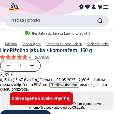
Pretraži i pronađi
Besplatna dostava za kupnju iznad 49 €
Početna
Bebe & djeca
Prehrana za bebe i djecu
Kašice za bebe
Lino
Rižolino jabuka s komoračem, 150 g
4.8
(
4 ocjene
)
2,35 €
0,15 kg (15,67 € za 1 kg)
Cijena na 02.05.2025.: 2,60 €
Jedinična
cijena s uključenim PDV-om.
Troškovi dostave
nisu uključeni u
cijenu proizvoda.
Dobre cijene u svako
vrijeme
Nije poskupjelo od 06.03.2025.