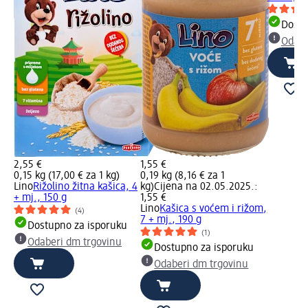
Dostu
Odabe
2,55 €
1,55 €
0,15 kg (17,00 € za 1 kg)
0,19 kg (8,16 € za 1
Lino
Rižolino žitna kašica, 4
kg)
Cijena na 02.05.2025.:
+ mj., 150 g
1,55 €
Lino
Kašica s voćem i rižom,
(4)
7 + mj., 190 g
Dostupno za isporuku
(1)
Odaberi dm trgovinu
Dostupno za isporuku
Odaberi dm trgovinu