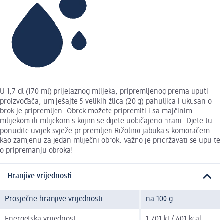
U 1,7 dl (170 ml) prijelaznog mlijeka, pripremljenog prema uputi
proizvođača, umiješajte 5 velikih žlica (20 g) pahuljica i ukusan o
brok je pripremljen. Obrok možete pripremiti i sa majčinim
mlijekom ili mlijekom s kojim se dijete uobičajeno hrani. Djete tu
ponudite uvijek svježe pripremljen Rižolino jabuka s komoračem
kao zamjenu za jedan mliječni obrok. Važno je pridržavati se upu te
o pripremanju obroka!
Hranjive vrijednosti
Prosječne hranjive vrijednosti
na 100 g
Energetska vrijednost
1.701 kJ / 401 kcal