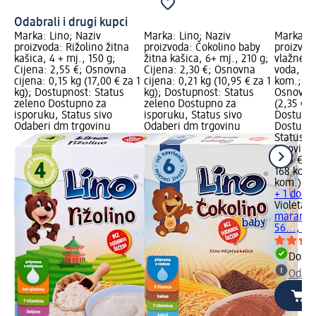
Odabrali i drugi kupci
Marka: Lino; Naziv
Marka: Lino; Naziv
Marka: V
proizvoda: Rižolino žitna
proizvoda: Čokolino baby
proizvod
kašica, 4 + mj., 150 g;
žitna kašica, 6+ mj., 210 g;
vlažne m
Cijena: 2,55 €; Osnovna
Cijena: 2,30 €; Osnovna
voda, 3 
cijena: 0,15 kg (17,00 € za 1
cijena: 0,21 kg (10,95 € za 1
kom.; Cij
kg); Dostupnost: Status
kg); Dostupnost: Status
Osnovna 
zeleno Dostupno za
zeleno Dostupno za
(2,35 € z
isporuku, Status sivo
isporuku, Status sivo
Dostupno
Odaberi dm trgovinu
Odaberi dm trgovinu
Dostupno
Status s
trgovinu
3,95 €
168 kom.
kom.)
+ 1 dodat
Violeta
do
maramice
56..., 1
Dostu
Odabe