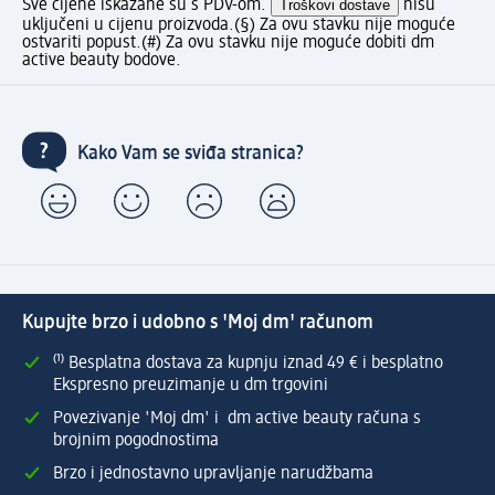
Sve cijene iskazane su s PDV-om.
Troškovi dostave
nisu
uključeni u cijenu proizvoda.
(§) Za ovu stavku nije moguće
ostvariti popust.
(#) Za ovu stavku nije moguće dobiti dm
active beauty bodove.
Kako Vam se sviđa stranica?
Kupujte brzo i udobno s 'Moj dm' računom
⁽¹⁾ Besplatna dostava za kupnju iznad 49 € i besplatno
Ekspresno preuzimanje u dm trgovini
Povezivanje 'Moj dm' i dm active beauty računa s
brojnim pogodnostima
Brzo i jednostavno upravljanje narudžbama