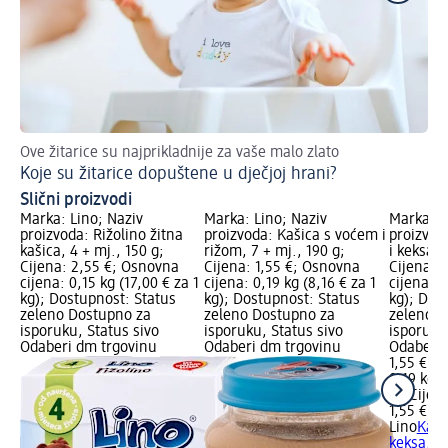
Ove žitarice su najprikladnije za vaše malo zlato
Ku
Koje su žitarice dopuštene u dječjoj hrani?
Ov
Slični proizvodi
Marka: Lino; Naziv
Marka: Lino; Naziv
Marka: L
proizvoda: Rižolino žitna
proizvoda: Kašica s voćem i
proizvod
kašica, 4 + mj., 150 g;
rižom, 7 + mj., 190 g;
i keksa, 
Cijena: 2,55 €; Osnovna
Cijena: 1,55 €; Osnovna
Cijena: 
cijena: 0,15 kg (17,00 € za 1
cijena: 0,19 kg (8,16 € za 1
cijena: 0
kg); Dostupnost: Status
kg); Dostupnost: Status
kg); Dos
zeleno Dostupno za
zeleno Dostupno za
zeleno D
isporuku, Status sivo
isporuku, Status sivo
isporuku
Odaberi dm trgovinu
Odaberi dm trgovinu
Odaberi 
1,55 €
0,19 kg (
kg)
Cijen
1,55 €
Lino
Kaši
keksa, 6 