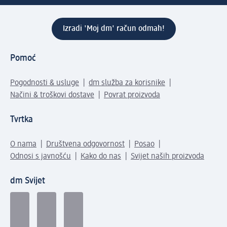
Izradi 'Moj dm' račun odmah!
Pomoć
Pogodnosti & usluge
dm služba za korisnike
Načini & troškovi dostave
Povrat proizvoda
Tvrtka
O nama
Društvena odgovornost
Posao
Odnosi s javnošću
Kako do nas
Svijet naših proizvoda
dm Svijet