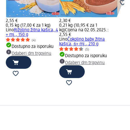
2,55 €
2,30 €
0,15 kg (17,00 € za 1 kg)
0,21 kg (10,95 € za 1
Lino
Rižolino žitna kašica, 4
kg)
Cijena na 02.05.2025.:
+ mj., 150 g
2,55 €
Lino
Čokolino baby žitna
(4)
kašica, 6+ mj., 210 g
Dostupno za isporuku
(5)
Odaberi dm trgovinu
Dostupno za isporuku
Odaberi dm trgovinu