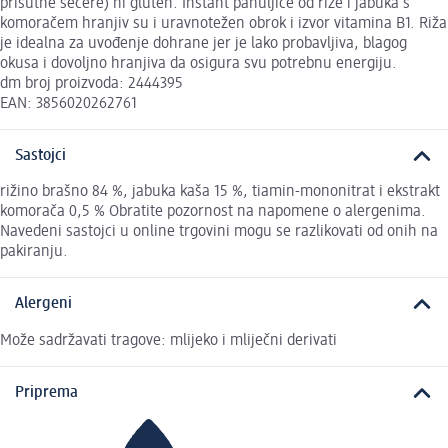
prisutne šećere) ni gluten. Instant pahuljice od riže i jabuka s
komoračem hranjiv su i uravnotežen obrok i izvor vitamina B1. Riža
je idealna za uvođenje dohrane jer je lako probavljiva, blagog
okusa i dovoljno hranjiva da osigura svu potrebnu energiju.
dm broj proizvoda: 2444395
EAN: 3856020262761
Sastojci
rižino brašno 84 %, jabuka kaša 15 %, tiamin-mononitrat i ekstrakt
komorača 0,5 % Obratite pozornost na napomene o alergenima.
Navedeni sastojci u online trgovini mogu se razlikovati od onih na
pakiranju.
Alergeni
Može sadržavati tragove: mlijeko i mliječni derivati
Priprema