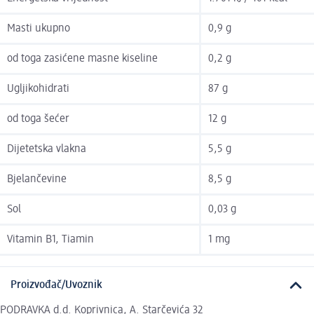
Masti ukupno
0,9 g
od toga zasićene masne kiseline
0,2 g
Ugljikohidrati
87 g
od toga šećer
12 g
Dijetetska vlakna
5,5 g
Bjelančevine
8,5 g
Sol
0,03 g
Vitamin B1, Tiamin
1 mg
Proizvođač/Uvoznik
PODRAVKA d.d. Koprivnica, A. Starčevića 32