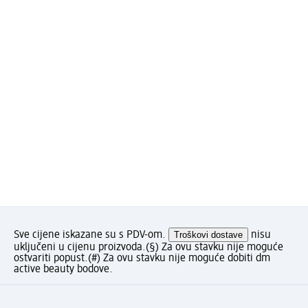
Sve cijene iskazane su s PDV-om.
Troškovi dostave
nisu
uključeni u cijenu proizvoda.
(§) Za ovu stavku nije moguće
ostvariti popust.
(#) Za ovu stavku nije moguće dobiti dm
active beauty bodove.