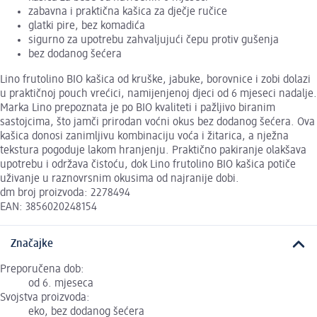
zabavna i praktična kašica za dječje ručice
glatki pire, bez komadića
sigurno za upotrebu zahvaljujući čepu protiv gušenja
bez dodanog šećera
Lino frutolino BIO kašica od kruške, jabuke, borovnice i zobi dolazi
u praktičnoj pouch vrećici, namijenjenoj djeci od 6 mjeseci nadalje.
Marka Lino prepoznata je po BIO kvaliteti i pažljivo biranim
sastojcima, što jamči prirodan voćni okus bez dodanog šećera. Ova
kašica donosi zanimljivu kombinaciju voća i žitarica, a nježna
tekstura pogoduje lakom hranjenju. Praktično pakiranje olakšava
upotrebu i održava čistoću, dok Lino frutolino BIO kašica potiče
uživanje u raznovrsnim okusima od najranije dobi.
dm broj proizvoda: 2278494
EAN: 3856020248154
Značajke
Preporučena dob:
od 6. mjeseca
Svojstva proizvoda:
eko, bez dodanog šećera