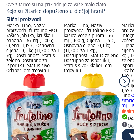
Ove žitarice su najprikladnije za vaše malo zlato
Pa
Koje su žitarice dopuštene u dječjoj hrani?
Sa
Slični proizvodi
Marka: Lino; Naziv
Marka: Lino; Naziv
Marka: L
proizvoda: frutolino EKO
proizvoda: frutolino EKO
proizvod
kašica jabuka, kruška i
kašica voće s pirom – 6+
integral
banana – 6+ mj., 100 g;
mj., 100 g; Cijena: 1,15 €;
voćem, 6
Cijena: 1,15 €; Osnovna
Osnovna cijena: 0,1 kg
Cijena: 
cijena: 0,1 kg (11,50 € za 1
(11,50 € za 1 kg);
cijena: 0
kg); Dostupnost: Status
Dostupnost: Status zeleno
kg); Dos
zeleno Dostupno za
Dostupno za isporuku,
zeleno D
isporuku, Status sivo
Status sivo Odaberi dm
isporuku
Odaberi dm trgovinu
trgovinu
Odaberi 
1,55 €
0,19 kg (
kg)
Cijen
1,55 €
Lino
Kaši
žitarica
mj., 190 
Dostu
Odabe