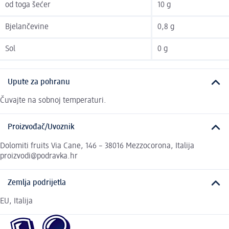
od toga šećer
10 g
Bjelančevine
0,8 g
Sol
0 g
Upute za pohranu
Čuvajte na sobnoj temperaturi.
Proizvođač/Uvoznik
Dolomiti fruits Via Cane, 146 – 38016 Mezzocorona, Italija
proizvodi@podravka.hr
Zemlja podrijetla
EU, Italija