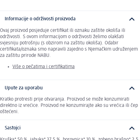
Informacije o održivosti proizvoda
Ovaj proizvod posjeduje certifikat ili oznaku zaštite okoliša ili
održivosti. S ovom informacijom o održivosti želimo olakšati
svjesniju potrošnju (s obzirom na zaštitu okoliša). Odabir
certifikata/oznaka smo napravili zajedno s Njemačkim udruženjem
za zaštitu prirode NABU.
Više o pečatima i certifikatima
Upute za uporabu
Kratko protresti prije otvaranja. Proizvod se može konzumirati
direktno iz vrećice. Proizvod ne konzumirajte ako su vrećica ili čep
oštećeni.
Sastojci
Kruška* 50 %, jabuka* 37,5 %, borovnica* 10 %, zobeno brašno* 2,5