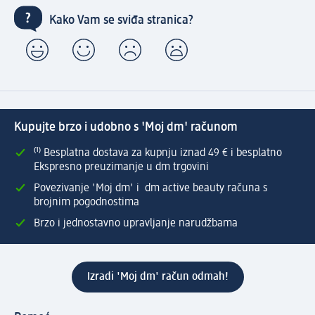
Kako Vam se sviđa stranica?
Kupujte brzo i udobno s 'Moj dm' računom
⁽¹⁾ Besplatna dostava za kupnju iznad 49 € i besplatno
Ekspresno preuzimanje u dm trgovini
Povezivanje 'Moj dm' i dm active beauty računa s
brojnim pogodnostima
Brzo i jednostavno upravljanje narudžbama
Izradi 'Moj dm' račun odmah!