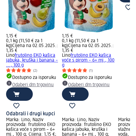
1,15 €
1,15 €
0,1 kg (11,50 € za 1
0,1 kg (11,50 € za 1
kg)
Cijena na 02.05.2025.:
kg)
Cijena na 02.05.2025.:
1,35 €
1,35 €
Lino
frutolino EKO kašica
Lino
frutolino EKO kašica
jabuka, kruška i banana –
voće s pirom – 6+ mj., 100
..., 100 g
g
(2)
(1)
Dostupno za isporuku
Dostupno za isporuku
Odaberi dm trgovinu
Odaberi dm trgovinu
Odabrali i drugi kupci
Marka: Lino; Naziv
Marka: Lino; Naziv
Marka: V
proizvoda: frutolino EKO
proizvoda: frutolino EKO
proizvod
kašica voće s pirom – 6+
kašica jabuka, kruška i
vlažne m
mj., 100 g; Cijena: 1,15 €;
banana – 6+ mj., 100 g;
voda, 3 