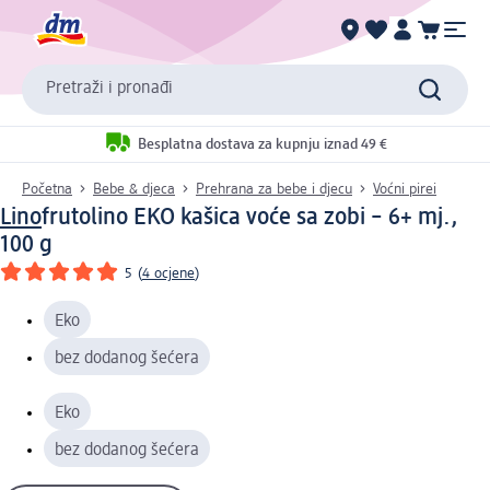
Pretraži i pronađi
Besplatna dostava za kupnju iznad 49 €
Početna
Bebe & djeca
Prehrana za bebe i djecu
Voćni pirei
Lino
frutolino EKO kašica voće sa zobi – 6+ mj.,
100 g
5
(
4 ocjene
)
Eko
bez dodanog šećera
Eko
bez dodanog šećera