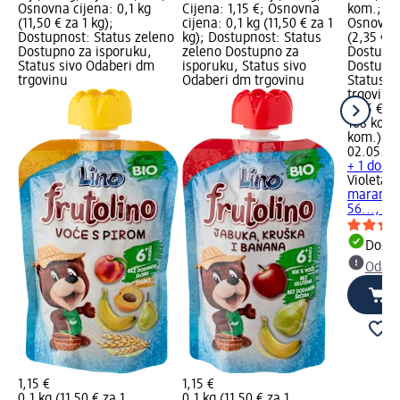
Osnovna cijena: 0,1 kg
Cijena: 1,15 €; Osnovna
kom.; Cij
(11,50 € za 1 kg);
cijena: 0,1 kg (11,50 € za 1
Osnovna 
Dostupnost: Status zeleno
kg); Dostupnost: Status
(2,35 € z
Dostupno za isporuku,
zeleno Dostupno za
Dostupno
Status sivo Odaberi dm
isporuku, Status sivo
Dostupno
trgovinu
Odaberi dm trgovinu
Status s
trgovinu
3,95 €
168 kom.
kom.)
Cij
02.05.20
+ 1 dodat
Violeta
do
maramice
56..., 1
Dostu
Odabe
1,15 €
1,15 €
0,1 kg (11,50 € za 1
0,1 kg (11,50 € za 1