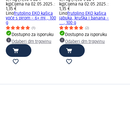
kg)
Cijena na 02.05.2025.:
kg)
Cijena na 02.05.2025.:
1,35 €
1,35 €
Lino
frutolino EKO kašica
Lino
frutolino EKO kašica
voće s pirom – 6+ mj., 100
jabuka, kruška i banana –
g
..., 100 g
(1)
(2)
Dostupno za isporuku
Dostupno za isporuku
Odaberi dm trgovinu
Odaberi dm trgovinu