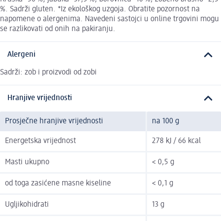
%. Sadrži gluten. *Iz ekološkog uzgoja. Obratite pozornost na
napomene o alergenima. Navedeni sastojci u online trgovini mogu
se razlikovati od onih na pakiranju.
Alergeni
Sadrži: zob i proizvodi od zobi
Hranjive vrijednosti
Prosječne hranjive vrijednosti
na 100 g
Energetska vrijednost
278 kJ / 66 kcal
Masti ukupno
< 0,5 g
od toga zasićene masne kiseline
< 0,1 g
Ugljikohidrati
13 g