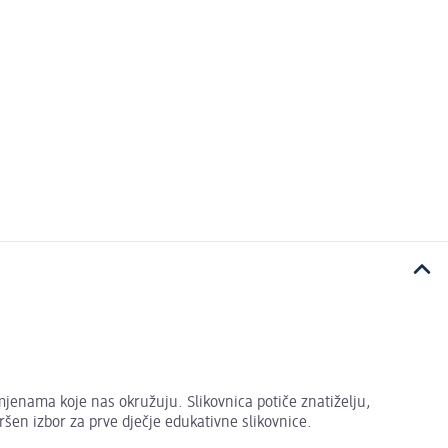
mjenama koje nas okružuju. Slikovnica potiče znatiželju,
vršen izbor za prve dječje edukativne slikovnice.