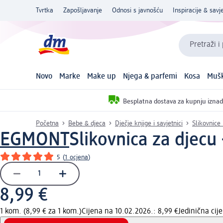
Tvrtka
Zapošljavanje
Odnosi s javnošću
Inspiracije & savje
Pretraži i
Novo
Marke
Make up
Njega & parfemi
Kosa
Mušk
Besplatna dostava za kupnju iznad
Početna
Bebe & djeca
Dječje knjige i savjetnici
Slikovnice 
EGMONT
Slikovnica za djecu
5
(
1 ocjena
)
8,99 €
1 kom. (8,99 € za 1 kom.)
Cijena na 10.02.2026.: 8,99 €
Jedinična ci