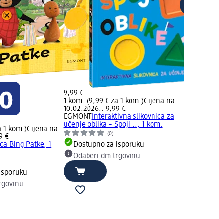
9,99 €
1 kom. (9,99 € za 1 kom.)
Cijena na
10.02.2026.: 9,99 €
EGMONT
Interaktivna slikovnica za
učenje oblika – Spoji..., 1 kom.
a 1 kom.)
Cijena na
(0)
9 €
ica Bing Patke, 1
Dostupno za isporuku
Odaberi dm trgovinu
isporuku
rgovinu