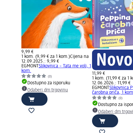
9,99 €
1 kom. (9,99 € za 1 kom.)
Cijena na
12.09.2025.: 9,99 €
EGMONT
Slikovnica – Tata me voli, 1
kom.
11,99 €
(0)
1 kom. (11,99 € za 1 
Dostupno za isporuku
12.06.2026.: 11,99 €
EGMONT
Slikovnica 
Odaberi dm trgovinu
čarobna priča, 1 kom
(0)
Dostupno za ispo
Odaberi dm trgov