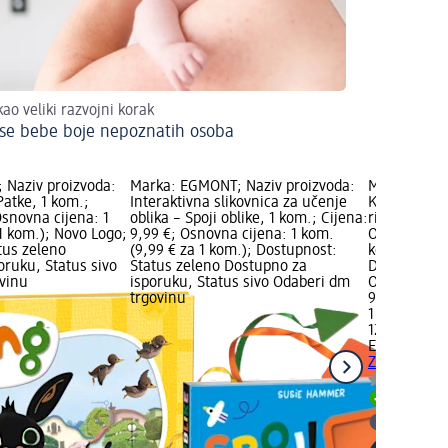
kao veliki razvojni korak
se bebe boje nepoznatih osoba
 Naziv proizvoda:
Marka: EGMONT; Naziv proizvoda:
Marka: EGMO
Patke, 1 kom.;
Interaktivna slikovnica za učenje
Knjižica kup
Osnovna cijena: 1
oblika – Spoji oblike, 1 kom.; Cijena:
ribica, 1 ko
1 kom.); Novo Logo;
9,99 €; Osnovna cijena: 1 kom.
Osnovna cije
tus zeleno
(9,99 € za 1 kom.); Dostupnost:
kom.); Dost
oruku, Status sivo
Status zeleno Dostupno za
Dostupno za
vinu
isporuku, Status sivo Odaberi dm
Odaberi dm 
trgovinu
9,99 €
1 kom. (9,99
12.09.2025.
EGMONT
Knj
Znatiželjna 
Dostupno
Odaberi 