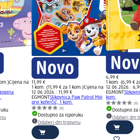
6,99 €
kom.)
Cijena na
11,99 €
1 kom. (6,99 € z
1 kom. (11,99 € za 1 kom.)
Cijena na
12.06.2026.: 6,9
Peppina
12.06.2026.: 11,99 €
EGMONT
Slikovn
.
EGMONT
Slikovnica Paw Patrol Moj
kom.
prvi koferčić, 1 kom.
(0)
(0)
ruku
Dostupno za 
Dostupno za isporuku
inu
Odaberi dm t
Odaberi dm trgovinu