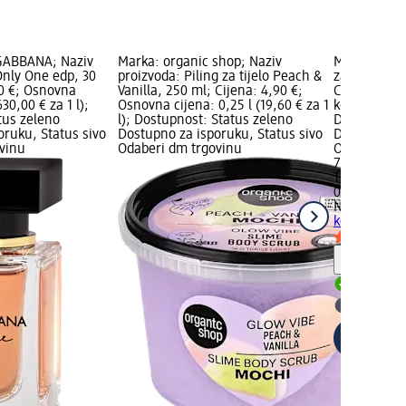
GABBANA; Naziv
Marka: organic shop; Naziv
Marka: NUK;
Only One edp, 30
proizvoda: Piling za tijelo Peach &
za prst i ge
90 €; Osnovna
Vanilla, 250 ml; Cijena: 4,90 €;
Cijena: 7,55
630,00 € za 1 l);
Osnovna cijena: 0,25 l (19,60 € za 1
kom. (7,55 €
tus zeleno
l); Dostupnost: Status zeleno
Dostupnost:
oruku, Status sivo
Dostupno za isporuku, Status sivo
Dostupno za
vinu
Odaberi dm trgovinu
Odaberi dm 
7,55 €
1 kom. (7,55
02.05.2025.
NUK
Četka za
kom.
Obavijes
Dostupno
Odaberi 