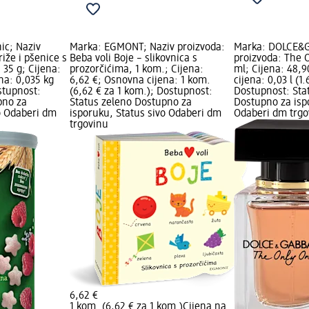
ic; Naziv
Marka: EGMONT; Naziv proizvoda:
Marka: DOLCE&
iže i pšenice s
Beba voli Boje – slikovnica s
proizvoda: The 
35 g; Cijena:
prozorčićima, 1 kom.; Cijena:
ml; Cijena: 48,
na: 0,035 kg
6,62 €; Osnovna cijena: 1 kom.
cijena: 0,03 l (1.
ostupnost:
(6,62 € za 1 kom.); Dostupnost:
Dostupnost: Sta
pno za
Status zeleno Dostupno za
Dostupno za isp
o Odaberi dm
isporuku, Status sivo Odaberi dm
Odaberi dm trgo
trgovinu
6,62 €
1 kom. (6,62 € za 1 kom.)
Cijena na