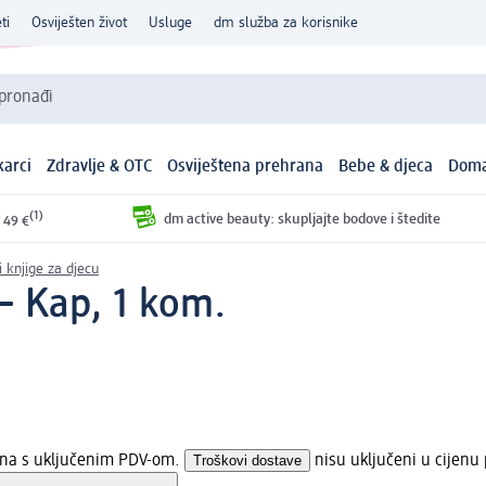
ti
Osviješten život
Usluge
dm služba za korisnike
 pronađi
arci
Zdravlje & OTC
Osviještena prehrana
Bebe & djeca
Doma
(1)
dm active beauty: skupljajte bodove i štedite
 49 €
i knjige za djecu
 – Kap, 1 kom.
jena s uključenim PDV-om.
Troškovi dostave
nisu uključeni u cijenu 