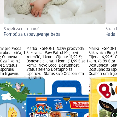
Savjeti za mirnu noć
Strah 
Pomoć za uspavljivanje beba
Kada 
iv proizvoda:
Marka: EGMONT; Naziv proizvoda:
Marka: EGMONT;
arobna priča, 1
Slikovnica Paw Patrol Moj prvi
Slikovnica Bing 
€; Osnovna
koferčić, 1 kom.; Cijena: 11,99 €;
Cijena: 6,99 €; 
 € za 1 kom.);
Osnovna cijena: 1 kom. (11,99 € za 1
kom. (6,99 € za 
st: Status
kom.); Novo Logo; Dostupnost:
Dostupnost: Sta
isporuku,
Status zeleno Dostupno za
Dostupno za isp
dm trgovinu
isporuku, Status sivo Odaberi dm
Odaberi dm trgo
trgovinu