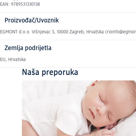
EAN: 9789531330138
Proizvođač/Uvoznik
EGMONT d.o.o. Višnjevac 3, 10000 Zagreb, Hrvatska croinfo@egmo
Zemlja podrijetla
EU, Hrvatska
Naša preporuka