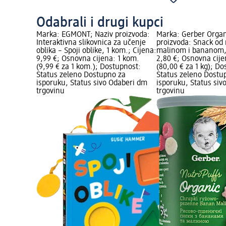
Odabrali i drugi kupci
Marka: EGMONT; Naziv proizvoda:
Marka: Gerber Organ
Interaktivna slikovnica za učenje
proizvoda: Snack od r
oblika – Spoji oblike, 1 kom.; Cijena:
malinom i bananom, 
9,99 €; Osnovna cijena: 1 kom.
2,80 €; Osnovna cije
(9,99 € za 1 kom.); Dostupnost:
(80,00 € za 1 kg); D
Status zeleno Dostupno za
Status zeleno Dostu
isporuku, Status sivo Odaberi dm
isporuku, Status siv
trgovinu
trgovinu