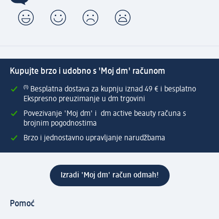
Kupujte brzo i udobno s 'Moj dm' računom
⁽¹⁾ Besplatna dostava za kupnju iznad 49 € i besplatno
Ekspresno preuzimanje u dm trgovini
Povezivanje 'Moj dm' i dm active beauty računa s
brojnim pogodnostima
Brzo i jednostavno upravljanje narudžbama
Izradi 'Moj dm' račun odmah!
Pomoć