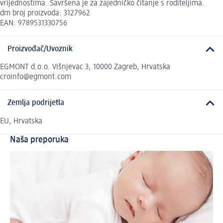
vrijednostima. Savršena je za zajedničko čitanje s roditeljima.
dm broj proizvoda: 3127962
EAN: 9789531330756
Proizvođač/Uvoznik
EGMONT d.o.o. Višnjevac 3, 10000 Zagreb, Hrvatska
croinfo@egmont.com
Zemlja podrijetla
EU, Hrvatska
Naša preporuka