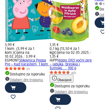
Dostu
Odabe
3,99 €
1,35 €
1 kom. (3,99 € za 1
0,1 kg (13,50 € za 1
kom.)
Cijena na
kg)
Cijena na 02.05.2025.:
10.02.2026.: 3,99 €
1,35 €
EGMONT
Slikovnica Peppa
HiPP
Hippis EKO voćni pire
Pig – Kad narastem, 1 kom.
– jabuka, breskva i
šumsko..., 100 g
(1)
(62)
Dostupno za isporuku
Obavijesti
Odaberi dm trgovinu
Dostupno za isporuku
Odaberi dm trgovinu