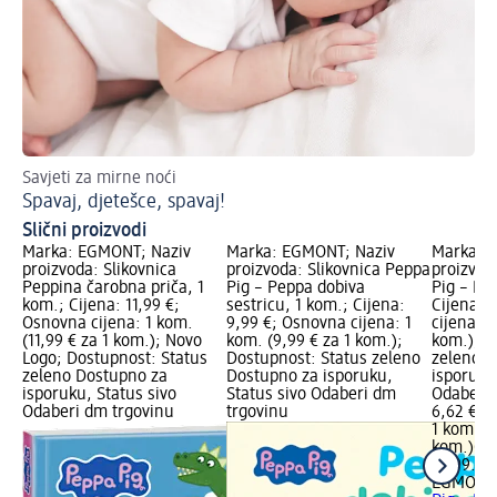
Savjeti za mirne noći
Str
Spavaj, djetešce, spavaj!
Ka
Slični proizvodi
Marka: EGMONT; Naziv
Marka: EGMONT; Naziv
Marka: 
proizvoda: Slikovnica
proizvoda: Slikovnica Peppa
proizvod
Peppina čarobna priča, 1
Pig – Peppa dobiva
Pig – Mo
kom.; Cijena: 11,99 €;
sestricu, 1 kom.; Cijena:
Cijena: 
Osnovna cijena: 1 kom.
9,99 €; Osnovna cijena: 1
cijena: 1
(11,99 € za 1 kom.); Novo
kom. (9,99 € za 1 kom.);
kom.); D
Logo; Dostupnost: Status
Dostupnost: Status zeleno
zeleno D
zeleno Dostupno za
Dostupno za isporuku,
isporuku
isporuku, Status sivo
Status sivo Odaberi dm
Odaberi 
Odaberi dm trgovinu
trgovinu
6,62 €
1 kom. (6
kom.)
Cij
12.09.20
EGMONT