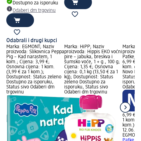
Dostupno za isporuku
Odaberi dm trgovinu
Odabrali i drugi kupci
Marka: EGMONT; Naziv
Marka: HiPP; Naziv
Marka: 
proizvoda: Slikovnica Peppa
proizvoda: Hippis EKO voćni
proizvod
Pig – Kad narastem, 1
pire – jabuka, breskva i
Patke, 1
kom.; Cijena: 3,99 €;
šumsko voće, 1 + g., 100 g;
6,99 €; 
Osnovna cijena: 1 kom.
Cijena: 1,35 €; Osnovna
kom. (6,
(3,99 € za 1 kom.);
cijena: 0,1 kg (13,50 € za 1
Novo Log
Dostupnost: Status zeleno
kg); Dostupnost: Status
Status z
Dostupno za isporuku,
zeleno Dostupno za
isporuku
Status sivo Odaberi dm
isporuku, Status sivo
Odaberi 
trgovinu
Odaberi dm trgovinu
6,99 €
1 kom. (6
kom.)
Cij
12.06.20
EGMONT
Patke, 1