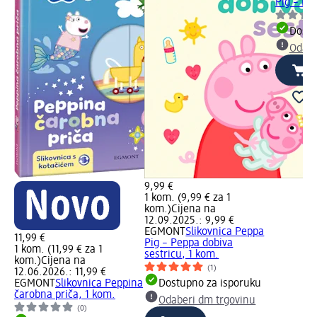
Pig – Mo
Dostu
Odabe
9,99 €
1 kom. (9,99 € za 1
kom.)
Cijena na
12.09.2025.: 9,99 €
EGMONT
Slikovnica Peppa
11,99 €
Pig – Peppa dobiva
1 kom. (11,99 € za 1
sestricu, 1 kom.
kom.)
Cijena na
(1)
12.06.2026.: 11,99 €
EGMONT
Slikovnica Peppina
Dostupno za isporuku
čarobna priča, 1 kom.
Odaberi dm trgovinu
(0)