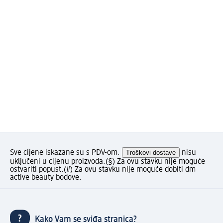
Sve cijene iskazane su s PDV-om.
Troškovi dostave
nisu
uključeni u cijenu proizvoda.
(§) Za ovu stavku nije moguće
ostvariti popust.
(#) Za ovu stavku nije moguće dobiti dm
active beauty bodove.
Kako Vam se sviđa stranica?