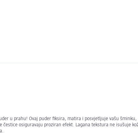
er u prahu! Ovaj puder fiksira, matira i posvjetljuje vašu šminku,
rane čestice osiguravaju proziran efekt. Lagana tekstura ne isušuj
a.