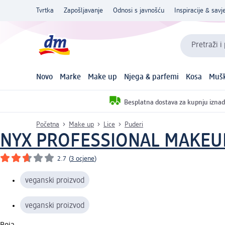
Tvrtka
Zapošljavanje
Odnosi s javnošću
Inspiracije & savje
Pretraži i
Novo
Marke
Make up
Njega & parfemi
Kosa
Mušk
Besplatna dostava za kupnju iznad
Početna
Make up
Lice
Puderi
NYX PROFESSIONAL MAKEU
2.7
(
3 ocjene
)
veganski proizvod
veganski proizvod