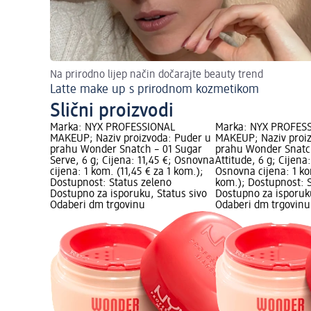
Na prirodno lijep način dočarajte beauty trend
Latte make up s prirodnom kozmetikom
Slični proizvodi
Marka: NYX PROFESSIONAL
Marka: NYX PROFES
MAKEUP; Naziv proizvoda: Puder u
MAKEUP; Naziv proi
prahu Wonder Snatch – 01 Sugar
prahu Wonder Snatch
Serve, 6 g; Cijena: 11,45 €; Osnovna
Attitude, 6 g; Cijena:
cijena: 1 kom. (11,45 € za 1 kom.);
Osnovna cijena: 1 ko
Dostupnost: Status zeleno
kom.); Dostupnost: 
Dostupno za isporuku, Status sivo
Dostupno za isporuku
Odaberi dm trgovinu
Odaberi dm trgovinu