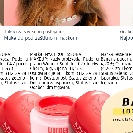
Trikovi za savršenu postojanost
Odaber
Make up pod zaštitnom maskom
Najbo
SIONAL
Marka: NYX PROFESSIONAL
Marka: essence;
zvoda: Puder u
MAKEUP; Naziv proizvoda: Puder u
Banana puder u 
 – 04 Apricot
prahu Wonder Snatch – 02 Cheeky
4,20 €; Osnovna 
 11,45 €;
Cherry, 6 g; Cijena: 11,45 €;
(4,20 € za 1 kom
m. (11,45 € za 1
Osnovna cijena: 1 kom. (11,45 € za 1
Status zeleno D
Status zeleno
kom.); Dostupnost: Status zeleno
isporuku, Statu
, Status sivo
Dostupno za isporuku, Status sivo
trgovinu
Odaberi dm trgovinu