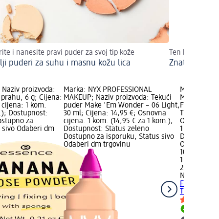
ite i nanesite pravi puder za svoj tip kože
Ten bez ijedne
lji puderi za suhu i masnu kožu lica
Znate li odab
 Naziv proizvoda:
Marka: NYX PROFESSIONAL
Marka: NYX
prahu, 6 g; Cijena:
MAKEUP; Naziv proizvoda: Tekući
MAKEUP; Na
cijena: 1 kom.
puder Make 'Em Wonder – 06 Light,
Finishing k
.); Dostupnost:
30 ml; Cijena: 14,95 €; Osnovna
Translucent,
ostupno za
cijena: 1 kom. (14,95 € za 1 kom.);
Osnovna cij
s sivo Odaberi dm
Dostupnost: Status zeleno
1 kom.); Do
Dostupno za isporuku, Status sivo
Dostupno za
Odaberi dm trgovinu
Odaberi dm 
10,95 €
1 kom. (10,9
28.02.2026.
NYX PROFE
Finishing k
Translucent
Dostupno