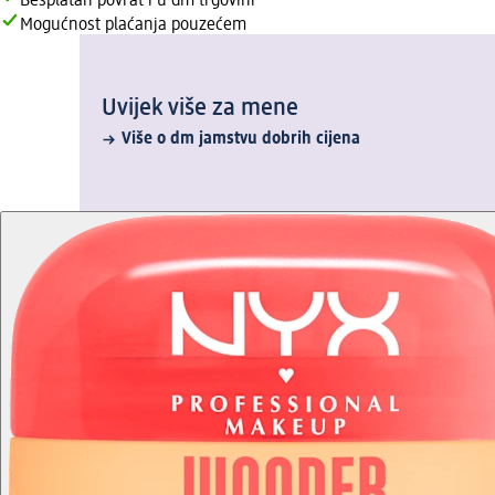
Besplatan povrat i u dm trgovini
Mogućnost plaćanja pouzećem
Uvijek više za mene
Više o dm jamstvu dobrih cijena