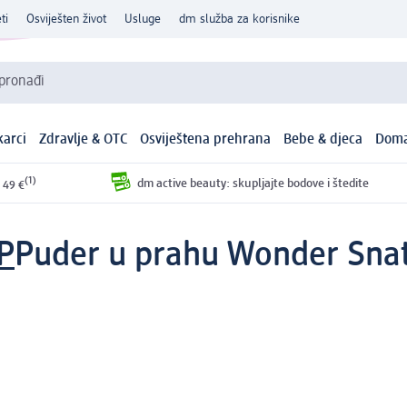
ti
Osviješten život
Usluge
dm služba za korisnike
 pronađi
arci
Zdravlje & OTC
Osviještena prehrana
Bebe & djeca
Doma
(1)
dm active beauty: skupljajte bodove i štedite
 49 €
P
Puder u prahu Wonder Snat