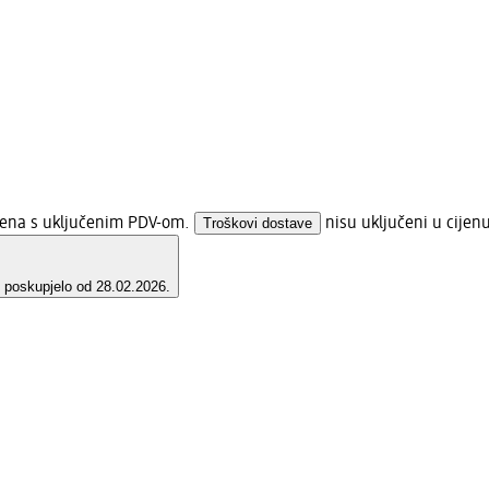
ijena s uključenim PDV-om.
Troškovi dostave
nisu uključeni u cijen
e poskupjelo od 28.02.2026.