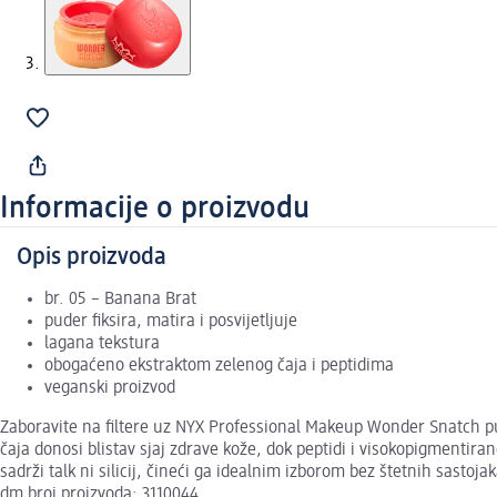
Informacije o proizvodu
Opis proizvoda
br. 05 – Banana Brat
puder fiksira, matira i posvijetljuje
lagana tekstura
obogaćeno ekstraktom zelenog čaja i peptidima
veganski proizvod
Zaboravite na filtere uz NYX Professional Makeup Wonder Snatch pud
čaja donosi blistav sjaj zdrave kože, dok peptidi i visokopigmenti
sadrži talk ni silicij, čineći ga idealnim izborom bez štetnih sastojak
dm broj proizvoda: 3110044