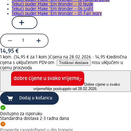
Tekući puder Make 'Em Wonder – 10 Nude
Tekući puder Make 'Em Wonder – 06 Light
Tekući puder Make 'Em Wonder – 05 Fair Ivory
14,95 €
1 kom. (14,95 € za 1 kom.)
Cijena na 28.02.2026.: 14,95 €
Jedinična
cijena s uključenim PDV-om.
Troškovi dostave
nisu uključeni u
cijenu proizvoda.
Dobre cijene u svako
vrijeme
Nije poskupjelo od 28.02.2026.
Dodaj u košaricu
Dostupno za isporuku
Standardna dostava 2-3 radna dana
Provjerite raspoloživost u dm trgovini