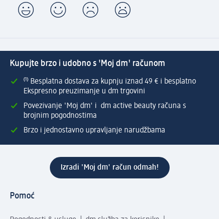
Kupujte brzo i udobno s 'Moj dm' računom
⁽¹⁾ Besplatna dostava za kupnju iznad 49 € i besplatno
Ekspresno preuzimanje u dm trgovini
Povezivanje 'Moj dm' i dm active beauty računa s
brojnim pogodnostima
Brzo i jednostavno upravljanje narudžbama
Izradi 'Moj dm' račun odmah!
Pomoć