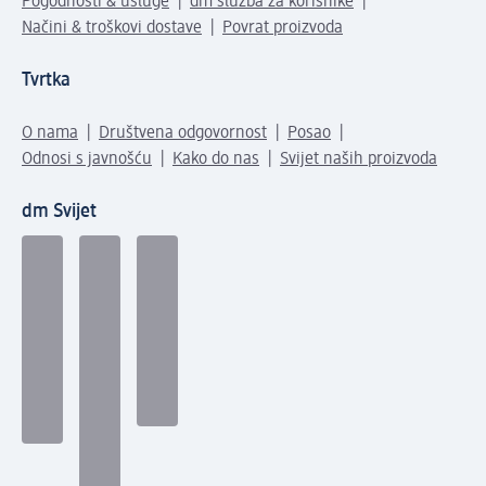
Pogodnosti & usluge
dm služba za korisnike
Načini & troškovi dostave
Povrat proizvoda
Tvrtka
O nama
Društvena odgovornost
Posao
Odnosi s javnošću
Kako do nas
Svijet naših proizvoda
dm Svijet