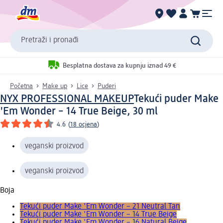
Pretraži i pronađi
Besplatna dostava za kupnju iznad 49 €
Početna
Make up
Lice
Puderi
NYX PROFESSIONAL MAKEUP
Tekući puder Make
'Em Wonder – 14 True Beige, 30 ml
4.6
(
18 ocjena
)
veganski proizvod
veganski proizvod
Boja
Tekući puder Make 'Em Wonder – 21 Neutral Tan
Tekući puder Make 'Em Wonder – 14 True Beige
Tekući puder Make 'Em Wonder – 16 Natural Beige