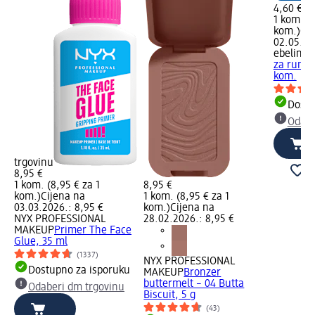
4,60 €
1 kom. (4
kom.)
Cij
02.05.20
ebelin 
za rumeni
kom.
Dostu
Odabe
trgovinu
8,95 €
1 kom. (8,95 € za 1
8,95 €
kom.)
Cijena na
1 kom. (8,95 € za 1
03.03.2026.: 8,95 €
kom.)
Cijena na
NYX PROFESSIONAL
28.02.2026.: 8,95 €
MAKEUP
Primer The Face
Glue, 35 ml
(1337)
NYX PROFESSIONAL
Dostupno za isporuku
MAKEUP
Bronzer
buttermelt – 04 Butta
Odaberi dm trgovinu
Biscuit, 5 g
(43)