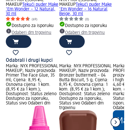
NYX PROFESSIONAL
NYX PROFESSIONAL
MAKEUP
Tekući puder Make
MAKEUP
Tekući puder Make
'Em Wonder – 12 Natural,
'Em Wonder – 16 Natural
30 ml
Beige, 30 ml
(69)
(0)
Dostupno za isporuku
Dostupno za isporuku
Odaberi dm trgovinu
Odaberi dm trgovinu
Odabrali i drugi kupci
Marka: NYX PROFESSIONAL
Marka: NYX PROFESSIONAL
Marka: e
MAKEUP; Naziv proizvoda:
MAKEUP; Naziv proizvoda:
PROFESS
Primer The Face Glue, 35
Bronzer buttermelt – 04
proizvod
ml; Cijena: 8,95 €;
Butta Biscuit, 5 g; Cijena:
i highlig
Osnovna cijena: 1 kom.
8,95 €; Osnovna cijena: 1
4,60 €; 
(8,95 € za 1 kom.);
kom. (8,95 € za 1 kom.);
kom. (4,
Dostupnost: Status zeleno
Dostupnost: Status zeleno
marka Lo
Dostupno za isporuku,
Dostupno za isporuku,
Status z
Status sivo Odaberi dm
Status sivo Odaberi dm
isporuku
trgovinu
Odaberi 