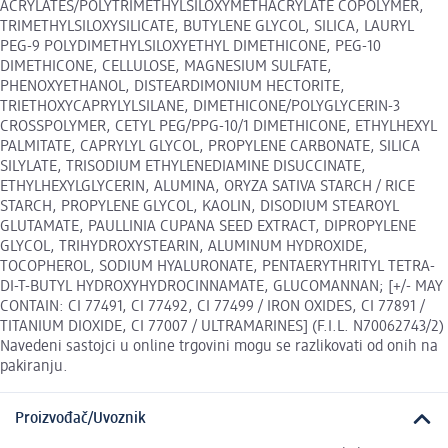
ACRYLATES/POLYTRIMETHYLSILOXYMETHACRYLATE COPOLYMER,
TRIMETHYLSILOXYSILICATE, BUTYLENE GLYCOL, SILICA, LAURYL
PEG-9 POLYDIMETHYLSILOXYETHYL DIMETHICONE, PEG-10
DIMETHICONE, CELLULOSE, MAGNESIUM SULFATE,
PHENOXYETHANOL, DISTEARDIMONIUM HECTORITE,
TRIETHOXYCAPRYLYLSILANE, DIMETHICONE/POLYGLYCERIN-3
CROSSPOLYMER, CETYL PEG/PPG-10/1 DIMETHICONE, ETHYLHEXYL
PALMITATE, CAPRYLYL GLYCOL, PROPYLENE CARBONATE, SILICA
SILYLATE, TRISODIUM ETHYLENEDIAMINE DISUCCINATE,
ETHYLHEXYLGLYCERIN, ALUMINA, ORYZA SATIVA STARCH / RICE
STARCH, PROPYLENE GLYCOL, KAOLIN, DISODIUM STEAROYL
GLUTAMATE, PAULLINIA CUPANA SEED EXTRACT, DIPROPYLENE
GLYCOL, TRIHYDROXYSTEARIN, ALUMINUM HYDROXIDE,
TOCOPHEROL, SODIUM HYALURONATE, PENTAERYTHRITYL TETRA-
DI-T-BUTYL HYDROXYHYDROCINNAMATE, GLUCOMANNAN; [+/- MAY
CONTAIN: CI 77491, CI 77492, CI 77499 / IRON OXIDES, CI 77891 /
TITANIUM DIOXIDE, CI 77007 / ULTRAMARINES] (F.I.L. N70062743/2)
Navedeni sastojci u online trgovini mogu se razlikovati od onih na
pakiranju.
Proizvođač/Uvoznik