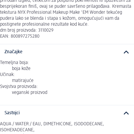
prirodan izgled, četkicom za potpunu pokrivenost ili spužvicom za
besprijekoran finiš, ovaj se puder savršeno prilagođava. Kremasta
tekstura NYX Professional Makeup Make 'EM Wonder tekućeg
pudera lako se blenda i stapa s kožom, omogućujući vam da
postignete profesionalne rezultate kod kuće.
dm broj proizvoda: 3110029
EAN: 800897275280
Značajke
Temeljna boja:
boja kože
Učinak:
matirajuće
Svojstva proizvoda:
veganski proizvod
Sastojci
AQUA / WATER / EAU, DIMETHICONE, ISODODECANE,
ISOHEXADECANE,