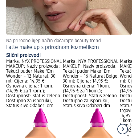
Na prirodno lijep način dočarajte beauty trend
Pro
Latte make up s prirodnom kozmetikom
Fo
Slični proizvodi
Marka: NYX PROFESSIONAL
Marka: NYX PROFESSIONAL
Marka: 
MAKEUP; Naziv proizvoda:
MAKEUP; Naziv proizvoda:
MAKEUP; 
Tekući puder Make 'Em
Tekući puder Make 'Em
Tekući p
Wonder – 12 Natural, 30
Wonder – 16 Natural Beige,
Wonder –
ml; Cijena: 14,95 €;
30 ml; Cijena: 14,95 €;
ml; Cijen
Osnovna cijena: 1 kom.
Osnovna cijena: 1 kom.
Osnovna 
(14,95 € za 1 kom.);
(14,95 € za 1 kom.);
(14,95 € 
Dostupnost: Status zeleno
Dostupnost: Status zeleno
Dostupno
Dostupno za isporuku,
Dostupno za isporuku,
Dostupno
Status sivo Odaberi dm
Status sivo Odaberi dm
Status s
trgovinu
14,95 €
1 kom. (1
kom.)
Cij
28.02.20