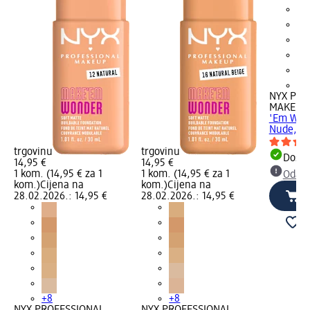
+8
NYX PRO
MAKEUP
'Em Wond
Nude, 30
trgovinu
trgovinu
Dostu
14,95 €
14,95 €
1 kom. (14,95 € za 1
1 kom. (14,95 € za 1
Odabe
kom.)
Cijena na
kom.)
Cijena na
28.02.2026.: 14,95 €
28.02.2026.: 14,95 €
+8
+8