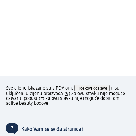
Sve cijene iskazane su s PDV-om.
Troškovi dostave
nisu
uključeni u cijenu proizvoda.
(§) Za ovu stavku nije moguće
ostvariti popust.
(#) Za ovu stavku nije moguće dobiti dm
active beauty bodove.
Kako Vam se sviđa stranica?