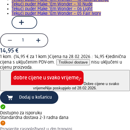
Tekući puder Make 'Em Wonder – 10 Nude
Tekući puder Make 'Em Wonder – 06 Light
Tekući puder Make 'Em Wonder – 05 Fair Ivory
14,95 €
1 kom. (14,95 € za 1 kom.)
Cijena na 28.02.2026.: 14,95 €
Jedinična
cijena s uključenim PDV-om.
Troškovi dostave
nisu uključeni u
cijenu proizvoda.
Dobre cijene u svako
vrijeme
Nije poskupjelo od 28.02.2026.
Dodaj u košaricu
Dostupno za isporuku
Standardna dostava 2-3 radna dana
Provjerite raspoloživost u dm trgovini