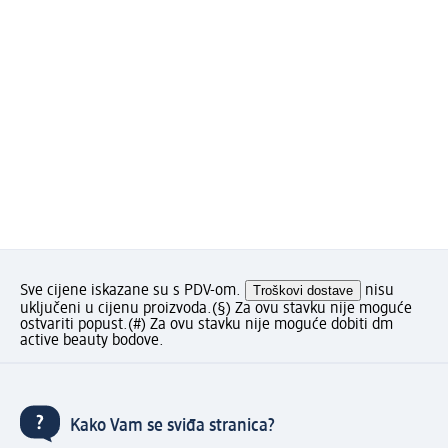
Sve cijene iskazane su s PDV-om.
Troškovi dostave
nisu
uključeni u cijenu proizvoda.
(§) Za ovu stavku nije moguće
ostvariti popust.
(#) Za ovu stavku nije moguće dobiti dm
active beauty bodove.
Kako Vam se sviđa stranica?