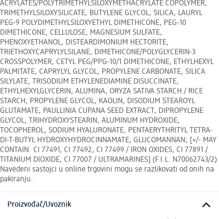
ACRYLATES/POLYTRIMETHYLSILOXYMETHACRYLATE COPOLYMER,
TRIMETHYLSILOXYSILICATE, BUTYLENE GLYCOL, SILICA, LAURYL
PEG-9 POLYDIMETHYLSILOXYETHYL DIMETHICONE, PEG-10
DIMETHICONE, CELLULOSE, MAGNESIUM SULFATE,
PHENOXYETHANOL, DISTEARDIMONIUM HECTORITE,
TRIETHOXYCAPRYLYLSILANE, DIMETHICONE/POLYGLYCERIN-3
CROSSPOLYMER, CETYL PEG/PPG-10/1 DIMETHICONE, ETHYLHEXYL
PALMITATE, CAPRYLYL GLYCOL, PROPYLENE CARBONATE, SILICA
SILYLATE, TRISODIUM ETHYLENEDIAMINE DISUCCINATE,
ETHYLHEXYLGLYCERIN, ALUMINA, ORYZA SATIVA STARCH / RICE
STARCH, PROPYLENE GLYCOL, KAOLIN, DISODIUM STEAROYL
GLUTAMATE, PAULLINIA CUPANA SEED EXTRACT, DIPROPYLENE
GLYCOL, TRIHYDROXYSTEARIN, ALUMINUM HYDROXIDE,
TOCOPHEROL, SODIUM HYALURONATE, PENTAERYTHRITYL TETRA-
DI-T-BUTYL HYDROXYHYDROCINNAMATE, GLUCOMANNAN; [+/- MAY
CONTAIN: CI 77491, CI 77492, CI 77499 / IRON OXIDES, CI 77891 /
TITANIUM DIOXIDE, CI 77007 / ULTRAMARINES] (F.I.L. N70062743/2)
Navedeni sastojci u online trgovini mogu se razlikovati od onih na
pakiranju.
Proizvođač/Uvoznik