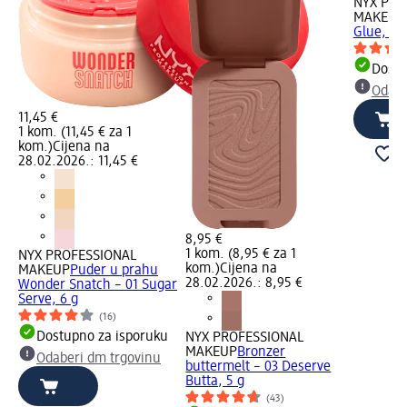
NYX PRO
MAKEUP
Glue, 35
Dostu
Odabe
11,45 €
1 kom. (11,45 € za 1
kom.)
Cijena na
28.02.2026.: 11,45 €
8,95 €
1 kom. (8,95 € za 1
NYX PROFESSIONAL
kom.)
Cijena na
MAKEUP
Puder u prahu
28.02.2026.: 8,95 €
Wonder Snatch – 01 Sugar
Serve, 6 g
(16)
Dostupno za isporuku
NYX PROFESSIONAL
MAKEUP
Bronzer
Odaberi dm trgovinu
buttermelt – 03 Deserve
Butta, 5 g
(43)