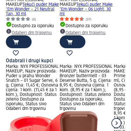
NYX PROFESSIONAL
NYX PROFESSIONAL
MAKEUP
Tekući puder Make
MAKEUP
Tekući puder Make
'Em Wonder – 21 Neutral
'Em Wonder – 06 Light, 30
Tan, 30 ml
ml
(0)
(37)
Dostupno za isporuku
Dostupno za isporuku
Odaberi dm trgovinu
Odaberi dm trgovinu
Odabrali i drugi kupci
Marka: NYX PROFESSIONAL
Marka: NYX PROFESSIONAL
Marka: 
MAKEUP; Naziv proizvoda:
MAKEUP; Naziv proizvoda:
MAKEUP; 
Puder u prahu Wonder
Bronzer buttermelt – 03
Primer T
Snatch – 01 Sugar Serve, 6
Deserve Butta, 5 g; Cijena:
ml; Cijen
g; Cijena: 11,45 €; Osnovna
8,95 €; Osnovna cijena: 1
Osnovna 
cijena: 1 kom. (11,45 € za 1
kom. (8,95 € za 1 kom.);
(8,95 € z
kom.); Dostupnost: Status
Dostupnost: Status zeleno
Dostupno
zeleno Dostupno za
Dostupno za isporuku,
Dostupno
isporuku, Status sivo
Status sivo Odaberi dm
Status s
Odaberi dm trgovinu
trgovinu
trgovinu
8,95 €
1 kom. (8
kom.)
Cij
03.03.20