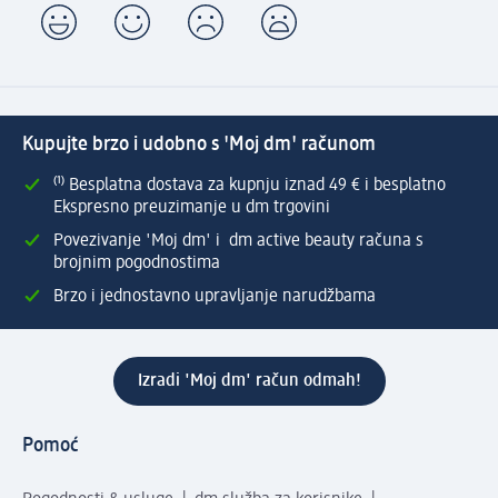
Kupujte brzo i udobno s 'Moj dm' računom
⁽¹⁾ Besplatna dostava za kupnju iznad 49 € i besplatno
Ekspresno preuzimanje u dm trgovini
Povezivanje 'Moj dm' i dm active beauty računa s
brojnim pogodnostima
Brzo i jednostavno upravljanje narudžbama
Izradi 'Moj dm' račun odmah!
Pomoć