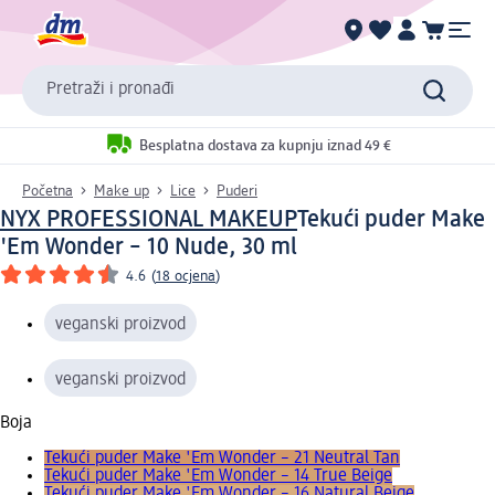
Pretraži i pronađi
Besplatna dostava za kupnju iznad 49 €
Početna
Make up
Lice
Puderi
NYX PROFESSIONAL MAKEUP
Tekući puder Make
'Em Wonder – 10 Nude, 30 ml
4.6
(
18 ocjena
)
veganski proizvod
veganski proizvod
Boja
Tekući puder Make 'Em Wonder – 21 Neutral Tan
Tekući puder Make 'Em Wonder – 14 True Beige
Tekući puder Make 'Em Wonder – 16 Natural Beige