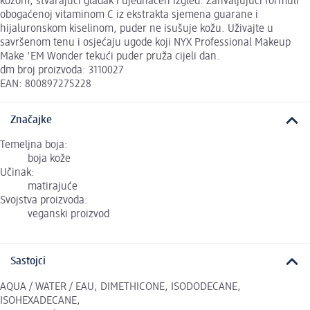
kožom, stvarajući gladak i ujednačen izgled. Zahvaljujući formuli
obogaćenoj vitaminom C iz ekstrakta sjemena guarane i
hijaluronskom kiselinom, puder ne isušuje kožu. Uživajte u
savršenom tenu i osjećaju ugode koji NYX Professional Makeup
Make 'EM Wonder tekući puder pruža cijeli dan.
dm broj proizvoda: 3110027
EAN: 800897275228
Značajke
Temeljna boja:
boja kože
Učinak:
matirajuće
Svojstva proizvoda:
veganski proizvod
Sastojci
AQUA / WATER / EAU, DIMETHICONE, ISODODECANE,
ISOHEXADECANE,