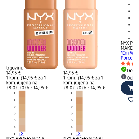
+8
NYX PRO
MAKEUP
'Em Wond
Porcelai
trgovinu
Dostu
14,95 €
14,95 €
1 kom. (14,95 € za 1
1 kom. (14,95 € za 1
Odabe
kom.)
Cijena na
kom.)
Cijena na
28.02.2026.: 14,95 €
28.02.2026.: 14,95 €
+8
+8