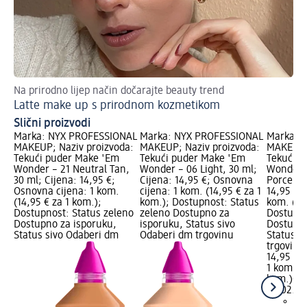
Na prirodno lijep način dočarajte beauty trend
Par
Latte make up s prirodnom kozmetikom
Ma
Slični proizvodi
Marka: NYX PROFESSIONAL
Marka: NYX PROFESSIONAL
Marka: 
MAKEUP; Naziv proizvoda:
MAKEUP; Naziv proizvoda:
MAKEUP; 
Tekući puder Make 'Em
Tekući puder Make 'Em
Tekući p
Wonder – 21 Neutral Tan,
Wonder – 06 Light, 30 ml;
Wonder –
30 ml; Cijena: 14,95 €;
Cijena: 14,95 €; Osnovna
Porcelain
Osnovna cijena: 1 kom.
cijena: 1 kom. (14,95 € za 1
14,95 €;
(14,95 € za 1 kom.);
kom.); Dostupnost: Status
kom. (14
Dostupnost: Status zeleno
zeleno Dostupno za
Dostupno
Dostupno za isporuku,
isporuku, Status sivo
Dostupno
Status sivo Odaberi dm
Odaberi dm trgovinu
Status s
trgovinu
14,95 €
1 kom. (1
kom.)
Cij
28.02.20