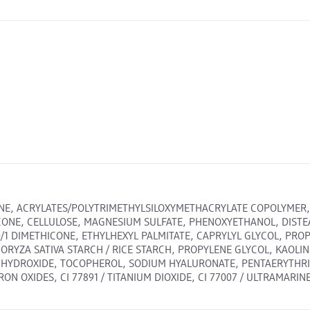
NE, ACRYLATES/POLYTRIMETHYLSILOXYMETHACRYLATE COPOLYMER, T
ICONE, CELLULOSE, MAGNESIUM SULFATE, PHENOXYETHANOL, DIST
1 DIMETHICONE, ETHYLHEXYL PALMITATE, CAPRYLYL GLYCOL, PROPY
ORYZA SATIVA STARCH / RICE STARCH, PROPYLENE GLYCOL, KAOLI
 HYDROXIDE, TOCOPHEROL, SODIUM HYALURONATE, PENTAERYTHRI
ON OXIDES, CI 77891 / TITANIUM DIOXIDE, CI 77007 / ULTRAMARINES]