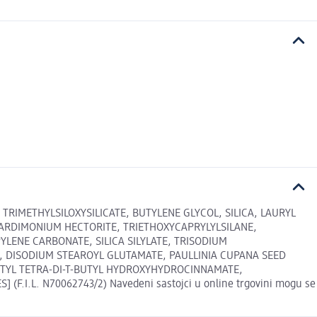
RIMETHYLSILOXYSILICATE, BUTYLENE GLYCOL, SILICA, LAURYL
EARDIMONIUM HECTORITE, TRIETHOXYCAPRYLYLSILANE,
LENE CARBONATE, SILICA SILYLATE, TRISODIUM
N, DISODIUM STEAROYL GLUTAMATE, PAULLINIA CUPANA SEED
TYL TETRA-DI-T-BUTYL HYDROXYHYDROCINNAMATE,
 (F.I.L. N70062743/2) Navedeni sastojci u online trgovini mogu se