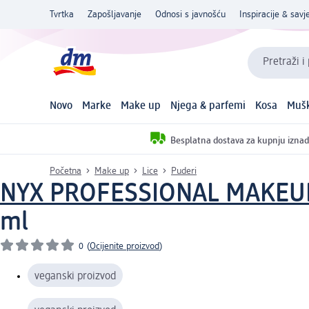
Tvrtka
Zapošljavanje
Odnosi s javnošću
Inspiracije & savje
Pretraži i
Novo
Marke
Make up
Njega & parfemi
Kosa
Mušk
Besplatna dostava za kupnju iznad
Početna
Make up
Lice
Puderi
NYX PROFESSIONAL MAKEU
ml
0
(
Ocijenite proizvod
)
veganski proizvod