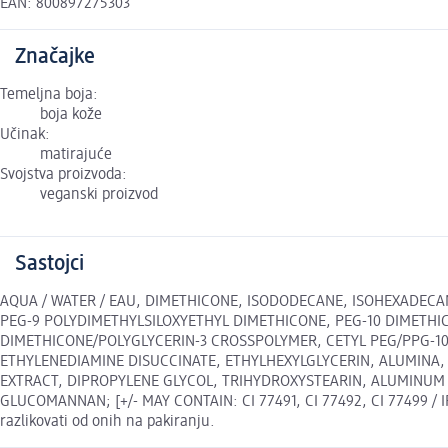
EAN: 800897275303
Značajke
Temeljna boja:
boja kože
Učinak:
matirajuće
Svojstva proizvoda:
veganski proizvod
Sastojci
AQUA / WATER / EAU, DIMETHICONE, ISODODECANE, ISOHEXADECA
PEG-9 POLYDIMETHYLSILOXYETHYL DIMETHICONE, PEG-10 DIMETH
DIMETHICONE/POLYGLYCERIN-3 CROSSPOLYMER, CETYL PEG/PPG-10/
ETHYLENEDIAMINE DISUCCINATE, ETHYLHEXYLGLYCERIN, ALUMINA, 
EXTRACT, DIPROPYLENE GLYCOL, TRIHYDROXYSTEARIN, ALUMINUM
GLUCOMANNAN; [+/- MAY CONTAIN: CI 77491, CI 77492, CI 77499 / IR
razlikovati od onih na pakiranju.