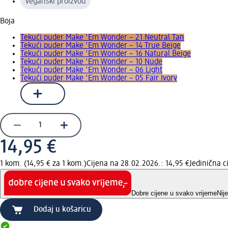
veganski proizvod
Boja
Tekući puder Make 'Em Wonder – 21 Neutral Tan
Tekući puder Make 'Em Wonder – 14 True Beige
Tekući puder Make 'Em Wonder – 16 Natural Beige
Tekući puder Make 'Em Wonder – 10 Nude
Tekući puder Make 'Em Wonder – 06 Light
Tekući puder Make 'Em Wonder – 05 Fair Ivory
14,95 €
1 kom. (14,95 € za 1 kom.)
Cijena na 28.02.2026.: 14,95 €
Jedinična 
Dobre cijene u svako vrijeme
Nij
Dodaj u košaricu