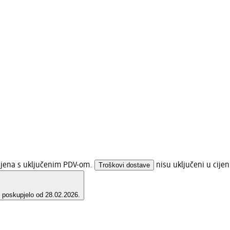
cijena s uključenim PDV-om.
Troškovi dostave
nisu uključeni u cije
e poskupjelo od 28.02.2026.