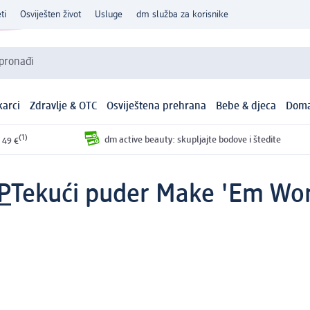
ti
Osviješten život
Usluge
dm služba za korisnike
 pronađi
arci
Zdravlje & OTC
Osviještena prehrana
Bebe & djeca
Doma
(1)
dm active beauty: skupljajte bodove i štedite
 49 €
P
Tekući puder Make 'Em Won