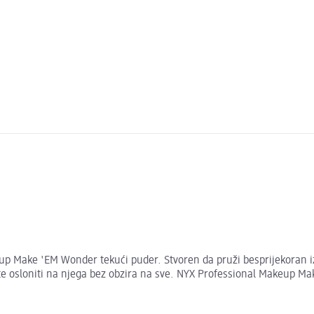
p Make 'EM Wonder tekući puder. Stvoren da pruži besprijekoran izg
ete osloniti na njega bez obzira na sve. NYX Professional Makeup M