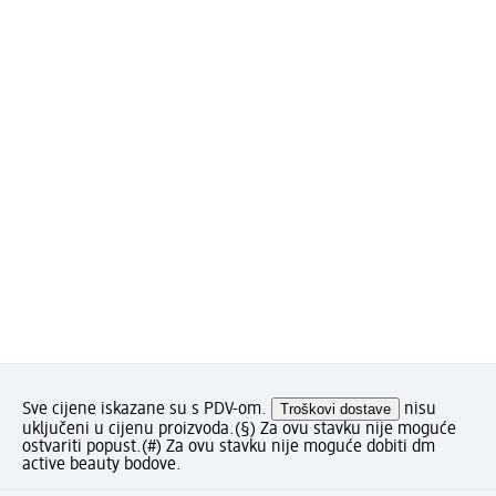
Sve cijene iskazane su s PDV-om.
Troškovi dostave
nisu
uključeni u cijenu proizvoda.
(§) Za ovu stavku nije moguće
ostvariti popust.
(#) Za ovu stavku nije moguće dobiti dm
active beauty bodove.