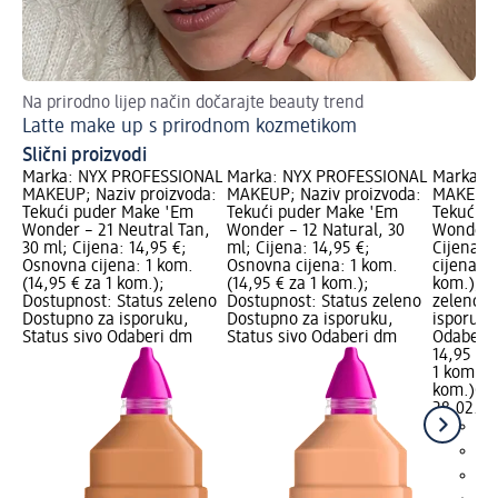
Na prirodno lijep način dočarajte beauty trend
Pro
Latte make up s prirodnom kozmetikom
Fo
Slični proizvodi
Marka: NYX PROFESSIONAL
Marka: NYX PROFESSIONAL
Marka: 
MAKEUP; Naziv proizvoda:
MAKEUP; Naziv proizvoda:
MAKEUP; 
Tekući puder Make 'Em
Tekući puder Make 'Em
Tekući p
Wonder – 21 Neutral Tan,
Wonder – 12 Natural, 30
Wonder –
30 ml; Cijena: 14,95 €;
ml; Cijena: 14,95 €;
Cijena: 
Osnovna cijena: 1 kom.
Osnovna cijena: 1 kom.
cijena: 1
(14,95 € za 1 kom.);
(14,95 € za 1 kom.);
kom.); D
Dostupnost: Status zeleno
Dostupnost: Status zeleno
zeleno D
Dostupno za isporuku,
Dostupno za isporuku,
isporuku
Status sivo Odaberi dm
Status sivo Odaberi dm
Odaberi 
14,95 €
1 kom. (1
kom.)
Cij
28.02.20