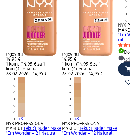
+8
NYX PRO
MAKEUP
'Em Wond
ml
Dostu
trgovinu
trgovinu
14,95 €
14,95 €
Odabe
1 kom. (14,95 € za 1
1 kom. (14,95 € za 1
kom.)
Cijena na
kom.)
Cijena na
28.02.2026.: 14,95 €
28.02.2026.: 14,95 €
+8
+8
NYX PROFESSIONAL
NYX PROFESSIONAL
MAKEUP
Tekući puder Make
MAKEUP
Tekući puder Make
'Em Wonder – 21 Neutral
'Em Wonder – 12 Natural,