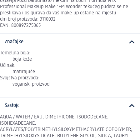
ostavlja kožu baršunasto mekom na dodir. Formula NYX
Professional Makeup Make 'EM Wonder tekućeg pudera se ne
preslikava i osigurava da vaš make-up ostane na mjestu.
dm broj proizvoda: 3110032
EAN: 800897275365
Značajke
Temeljna boja:
boja kože
Učinak:
matirajuće
Svojstva proizvoda:
veganski proizvod
Sastojci
AQUA / WATER / EAU, DIMETHICONE, ISODODECANE,
ISOHEXADECANE,
ACRYLATES/POLYTRIMETHYLSILOXYMETHACRYLATE COPOLYMER,
TRIMETHYLSILOXYSILICATE, BUTYLENE GLYCOL, SILICA, LAURYL