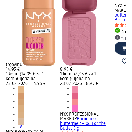
NYX PRO
MAKEUP
butterme
Biscuit, 
Dostu
Odabe
trgovinu
14,95 €
8,95 €
1 kom. (14,95 € za 1
1 kom. (8,95 € za 1
kom.)
Cijena na
kom.)
Cijena na
28.02.2026.: 14,95 €
28.02.2026.: 8,95 €
NYX PROFESSIONAL
MAKEUP
Rumenilo
buttermelt – 06 For the
+8
Butta, 5 g