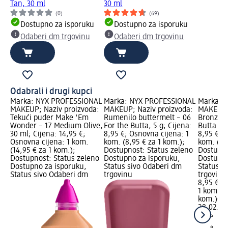
Tan, 30 ml
30 ml
(0)
(69)
Dostupno za isporuku
Dostupno za isporuku
Odaberi dm trgovinu
Odaberi dm trgovinu
Odabrali i drugi kupci
Marka: NYX PROFESSIONAL
Marka: NYX PROFESSIONAL
Marka: 
MAKEUP; Naziv proizvoda:
MAKEUP; Naziv proizvoda:
MAKEUP; 
Tekući puder Make 'Em
Rumenilo buttermelt – 06
Bronzer 
Wonder – 17 Medium Olive,
For the Butta, 5 g; Cijena:
Butta Bis
30 ml; Cijena: 14,95 €;
8,95 €; Osnovna cijena: 1
8,95 €; 
Osnovna cijena: 1 kom.
kom. (8,95 € za 1 kom.);
kom. (8,
(14,95 € za 1 kom.);
Dostupnost: Status zeleno
Dostupno
Dostupnost: Status zeleno
Dostupno za isporuku,
Dostupno
Dostupno za isporuku,
Status sivo Odaberi dm
Status s
Status sivo Odaberi dm
trgovinu
trgovinu
8,95 €
1 kom. (8
kom.)
Cij
28.02.20