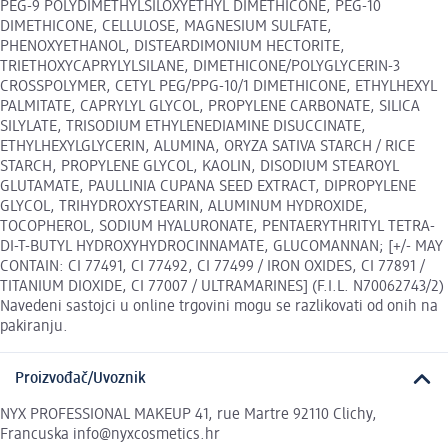
PEG-9 POLYDIMETHYLSILOXYETHYL DIMETHICONE, PEG-10
DIMETHICONE, CELLULOSE, MAGNESIUM SULFATE,
PHENOXYETHANOL, DISTEARDIMONIUM HECTORITE,
TRIETHOXYCAPRYLYLSILANE, DIMETHICONE/POLYGLYCERIN-3
CROSSPOLYMER, CETYL PEG/PPG-10/1 DIMETHICONE, ETHYLHEXYL
PALMITATE, CAPRYLYL GLYCOL, PROPYLENE CARBONATE, SILICA
SILYLATE, TRISODIUM ETHYLENEDIAMINE DISUCCINATE,
ETHYLHEXYLGLYCERIN, ALUMINA, ORYZA SATIVA STARCH / RICE
STARCH, PROPYLENE GLYCOL, KAOLIN, DISODIUM STEAROYL
GLUTAMATE, PAULLINIA CUPANA SEED EXTRACT, DIPROPYLENE
GLYCOL, TRIHYDROXYSTEARIN, ALUMINUM HYDROXIDE,
TOCOPHEROL, SODIUM HYALURONATE, PENTAERYTHRITYL TETRA-
DI-T-BUTYL HYDROXYHYDROCINNAMATE, GLUCOMANNAN; [+/- MAY
CONTAIN: CI 77491, CI 77492, CI 77499 / IRON OXIDES, CI 77891 /
TITANIUM DIOXIDE, CI 77007 / ULTRAMARINES] (F.I.L. N70062743/2)
Navedeni sastojci u online trgovini mogu se razlikovati od onih na
pakiranju.
Proizvođač/Uvoznik
NYX PROFESSIONAL MAKEUP 41, rue Martre 92110 Clichy,
Francuska info@nyxcosmetics.hr