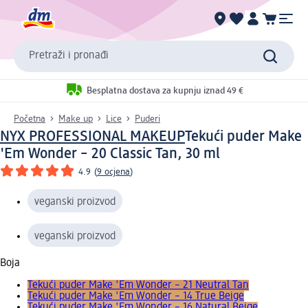
Pretraži i pronađi
Besplatna dostava za kupnju iznad 49 €
Početna
Make up
Lice
Puderi
NYX PROFESSIONAL MAKEUP
Tekući puder Make
'Em Wonder – 20 Classic Tan, 30 ml
4.9
(
9 ocjena
)
veganski proizvod
veganski proizvod
Boja
Tekući puder Make 'Em Wonder – 21 Neutral Tan
Tekući puder Make 'Em Wonder – 14 True Beige
Tekući puder Make 'Em Wonder – 16 Natural Beige