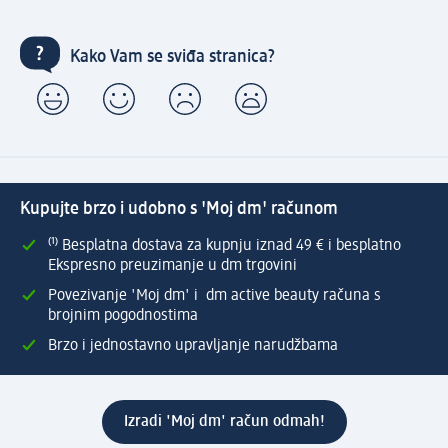
Kako Vam se sviđa stranica?
Kupujte brzo i udobno s 'Moj dm' računom
⁽¹⁾ Besplatna dostava za kupnju iznad 49 € i besplatno
Ekspresno preuzimanje u dm trgovini
Povezivanje 'Moj dm' i dm active beauty računa s
brojnim pogodnostima
Brzo i jednostavno upravljanje narudžbama
Izradi 'Moj dm' račun odmah!