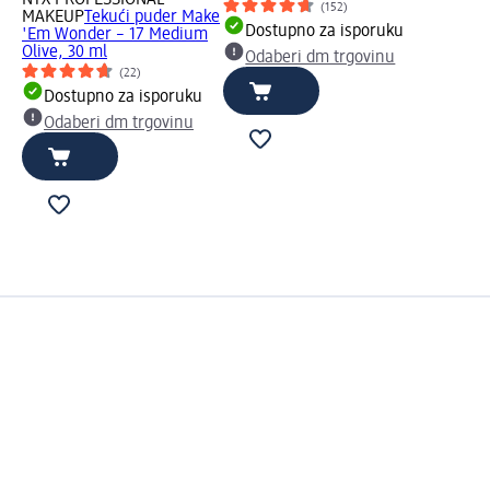
NYX PROFESSIONAL
(152)
MAKEUP
Tekući puder Make
Dostupno za isporuku
'Em Wonder – 17 Medium
Olive, 30 ml
Odaberi dm trgovinu
(22)
Dostupno za isporuku
Odaberi dm trgovinu