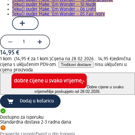
Tekući puder Make 'Em Wonder – 10 Nude
Tekući puder Make 'Em Wonder – 06 Light
Tekući puder Make 'Em Wonder – 05 Fair Ivory
14,95 €
1 kom. (14,95 € za 1 kom.)
Cijena na 28.02.2026.: 14,95 €
Jedinična
cijena s uključenim PDV-om.
Troškovi dostave
nisu uključeni u
cijenu proizvoda.
Dobre cijene u svako
vrijeme
Nije poskupjelo od 28.02.2026.
Dodaj u košaricu
Dostupno za isporuku
Standardna dostava 2-3 radna dana
Provjerite raspoloživost u dm trgovini