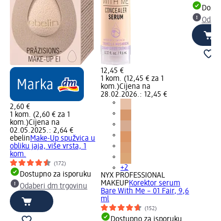
Dostu
Odabe
12,45 €
1 kom. (12,45 € za 1
kom.)
Cijena na
28.02.2026.: 12,45 €
2,60 €
1 kom. (2,60 € za 1
kom.)
Cijena na
02.05.2025.: 2,64 €
ebelin
Make-Up spužvica u
obliku jaja, više vrsta, 1
kom.
(172)
+2
Dostupno za isporuku
NYX PROFESSIONAL
MAKEUP
Korektor serum
Odaberi dm trgovinu
Bare With Me – 01 Fair, 9,6
ml
(152)
Dostupno za isporuku