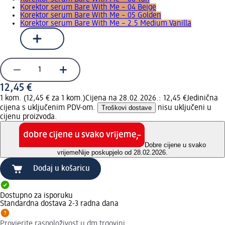
Korektor serum Bare With Me – 04 Beige
Korektor serum Bare With Me – 05 Golden
Korektor serum Bare With Me – 2.5 Medium Vanilla
12,45 €
1 kom. (12,45 € za 1 kom.)
Cijena na 28.02.2026.: 12,45 €
Jedinična
cijena s uključenim PDV-om.
Troškovi dostave
nisu uključeni u
cijenu proizvoda.
Dobre cijene u svako
vrijeme
Nije poskupjelo od 28.02.2026.
Dodaj u košaricu
Dostupno za isporuku
Standardna dostava 2-3 radna dana
Provjerite raspoloživost u dm trgovini