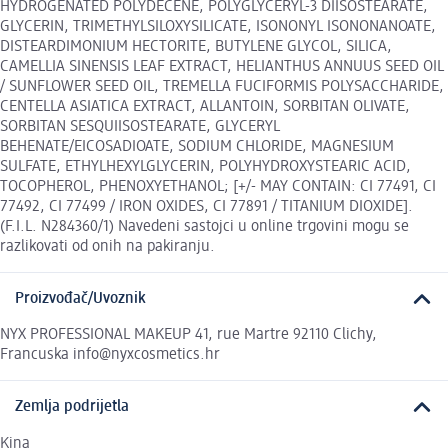
HYDROGENATED POLYDECENE, POLYGLYCERYL-3 DIISOSTEARATE,
GLYCERIN, TRIMETHYLSILOXYSILICATE, ISONONYL ISONONANOATE,
DISTEARDIMONIUM HECTORITE, BUTYLENE GLYCOL, SILICA,
CAMELLIA SINENSIS LEAF EXTRACT, HELIANTHUS ANNUUS SEED OIL
/ SUNFLOWER SEED OIL, TREMELLA FUCIFORMIS POLYSACCHARIDE,
CENTELLA ASIATICA EXTRACT, ALLANTOIN, SORBITAN OLIVATE,
SORBITAN SESQUIISOSTEARATE, GLYCERYL
BEHENATE/EICOSADIOATE, SODIUM CHLORIDE, MAGNESIUM
SULFATE, ETHYLHEXYLGLYCERIN, POLYHYDROXYSTEARIC ACID,
TOCOPHEROL, PHENOXYETHANOL; [+/- MAY CONTAIN: CI 77491, CI
77492, CI 77499 / IRON OXIDES, CI 77891 / TITANIUM DIOXIDE].
(F.I.L. N284360/1) Navedeni sastojci u online trgovini mogu se
razlikovati od onih na pakiranju.
Proizvođač/Uvoznik
NYX PROFESSIONAL MAKEUP 41, rue Martre 92110 Clichy,
Francuska info@nyxcosmetics.hr
Zemlja podrijetla
Kina