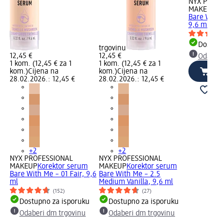
NYX PRO
MAKEUP
Bare Wit
9,6 ml
Dostu
trgovinu
12,45 €
12,45 €
Odabe
1 kom. (12,45 € za 1
1 kom. (12,45 € za 1
kom.)
Cijena na
kom.)
Cijena na
28.02.2026.: 12,45 €
28.02.2026.: 12,45 €
+2
+2
NYX PROFESSIONAL
NYX PROFESSIONAL
MAKEUP
Korektor serum
MAKEUP
Korektor serum
Bare With Me – 01 Fair, 9,6
Bare With Me – 2.5
ml
Medium Vanilla, 9,6 ml
(152)
(27)
Dostupno za isporuku
Dostupno za isporuku
Odaberi dm trgovinu
Odaberi dm trgovinu