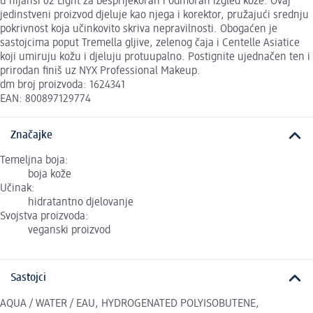
u nijansi 02 Light za besprijekoran i odmoran izgled kože. Ovaj
jedinstveni proizvod djeluje kao njega i korektor, pružajući srednju
pokrivnost koja učinkovito skriva nepravilnosti. Obogaćen je
sastojcima poput Tremella gljive, zelenog čaja i Centelle Asiatice
koji umiruju kožu i djeluju protuupalno. Postignite ujednačen ten i
prirodan finiš uz NYX Professional Makeup.
dm broj proizvoda: 1624341
EAN: 800897129774
Značajke
Temeljna boja:
boja kože
Učinak:
hidratantno djelovanje
Svojstva proizvoda:
veganski proizvod
Sastojci
AQUA / WATER / EAU, HYDROGENATED POLYISOBUTENE,