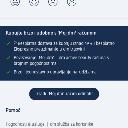
Kupujte brzo i udobno s 'Moj dm' računom
⁽¹⁾ Besplatna dostava za kupnju iznad 49 € i besplatno
Ekspresno preuzimanje u dm trgovini
Povezivanje 'Moj dm' i dm active beauty računa s
brojnim pogodnostima
Brzo i jednostavno upravljanje narudžbama
Izradi 'Moj dm' račun odmah!
Pomoć
Pogodnosti & usluge
dm služba za korisnike