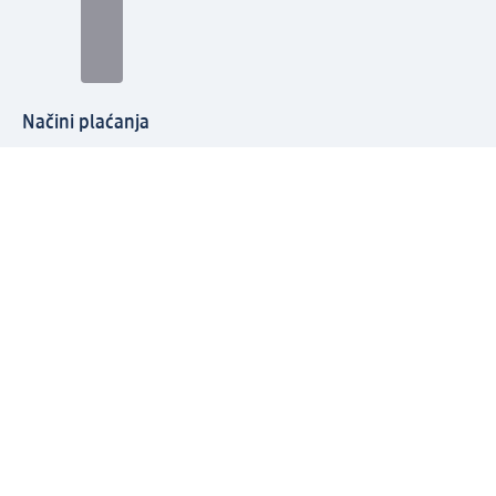
Načini plaćanja
Povežite se s nama