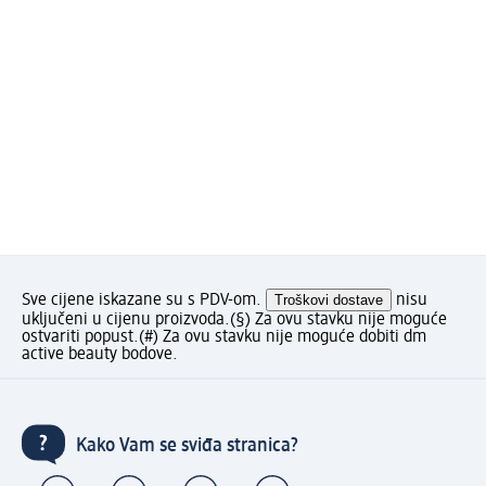
Sve cijene iskazane su s PDV-om.
Troškovi dostave
nisu
uključeni u cijenu proizvoda.
(§) Za ovu stavku nije moguće
ostvariti popust.
(#) Za ovu stavku nije moguće dobiti dm
active beauty bodove.
Kako Vam se sviđa stranica?