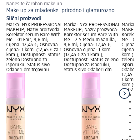
Nanesite čaroban make up
Ala
Make up za mladenke: prirodno i glamurozno
Pr
Slični proizvodi
Marka: NYX PROFESSIONAL
Marka: NYX PROFESSIONAL
Marka: 
MAKEUP; Naziv proizvoda:
MAKEUP; Naziv proizvoda:
MAKEUP; 
Korektor serum Bare With
Korektor serum Bare With
Korektor
Me – 01 Fair, 9,6 ml;
Me – 2.5 Medium Vanilla,
Me – 04 
Cijena: 12,45 €; Osnovna
9,6 ml; Cijena: 12,45 €;
Cijena: 
cijena: 1 kom. (12,45 € za 1
Osnovna cijena: 1 kom.
cijena: 1
kom.); Dostupnost: Status
(12,45 € za 1 kom.);
kom.); D
zeleno Dostupno za
Dostupnost: Status zeleno
zeleno D
isporuku, Status sivo
Dostupno za isporuku,
isporuku
Odaberi dm trgovinu
Status sivo Odaberi dm
Odaberi 
12,45 €
1 kom. (1
kom.)
Cij
28.02.20
+2