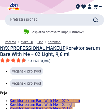
Pretraži i pronađi
Besplatna dostava za kupnju iznad 49 €
Početna
Make up
Lice
Korektori
NYX PROFESSIONAL MAKEUP
Korektor serum
Bare With Me – 02 Light, 9,6 ml
4.8
(
427 ocjena
)
veganski proizvod
veganski proizvod
Boja
Korektor serum Bare With Me – 07 Medium
Korektor serum Bare With Me – 02 Light
Korektor serum Bare With Me – 06 Tan