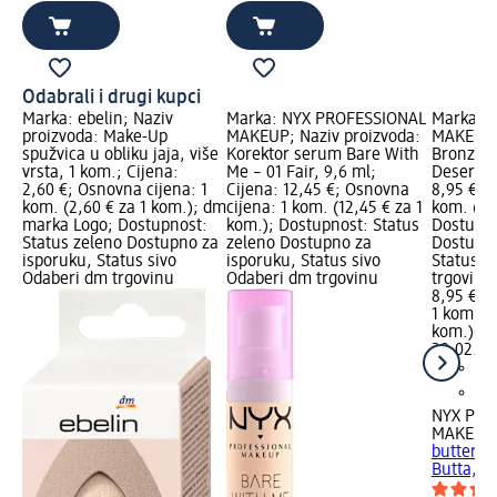
Odabrali i drugi kupci
Marka: ebelin; Naziv
Marka: NYX PROFESSIONAL
Marka: 
proizvoda: Make-Up
MAKEUP; Naziv proizvoda:
MAKEUP; 
spužvica u obliku jaja, više
Korektor serum Bare With
Bronzer 
vrsta, 1 kom.; Cijena:
Me – 01 Fair, 9,6 ml;
Deserve 
2,60 €; Osnovna cijena: 1
Cijena: 12,45 €; Osnovna
8,95 €; 
kom. (2,60 € za 1 kom.); dm
cijena: 1 kom. (12,45 € za 1
kom. (8,
marka Logo; Dostupnost:
kom.); Dostupnost: Status
Dostupno
Status zeleno Dostupno za
zeleno Dostupno za
Dostupno
isporuku, Status sivo
isporuku, Status sivo
Status s
Odaberi dm trgovinu
Odaberi dm trgovinu
trgovinu
8,95 €
1 kom. (8
kom.)
Cij
28.02.20
NYX PRO
MAKEUP
butterme
Butta, 5 