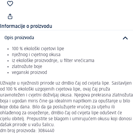
Informacije o proizvodu
Opis proizvoda
100 % ekološki cvjetovi lipe
nježnog i cvjetnog okusa
iz ekološke proizvodnje, u filter vrećicama
zlatnožute boje
veganski proizvod
Uživajte u nježnosti prirode uz dmBio čaj od cvijeta lipe. Sastavljen
od 100 % ekološki uzgojenih cvjetova lipe, ovaj čaj pruža
uravnotežen i cvjetni doživljaj okusa. Njegova prekrasna zlatnožuta
boja i ugodan miris čine ga idealnim napitkom za opuštanje u bilo
koje doba dana. Bilo da ga poslužujete vrućeg za utjehu ili
ohlađenog za osvježenje, dmBio čaj od cvijeta lipe oduševit će
cijelu obitelj. Prepustite se blagom i umirujućem okusu koji donosi
dašak prirode u vašu šalicu.
dm broj proizvoda: 3084440