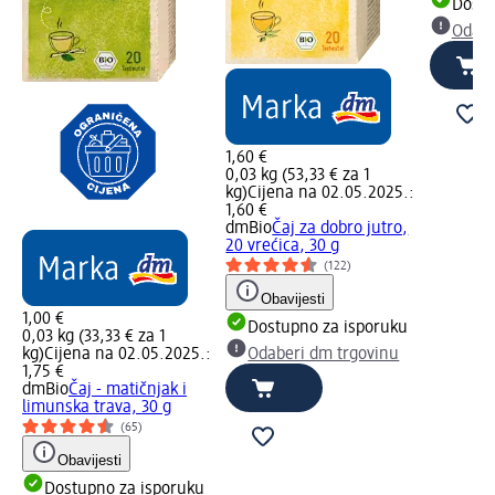
Dostu
Odabe
1,60 €
0,03 kg (53,33 € za 1
kg)
Cijena na 02.05.2025.:
1,60 €
dmBio
Čaj za dobro jutro,
20 vrećica, 30 g
(122)
Obavijesti
1,00 €
Dostupno za isporuku
0,03 kg (33,33 € za 1
kg)
Cijena na 02.05.2025.:
Odaberi dm trgovinu
1,75 €
dmBio
Čaj - matičnjak i
limunska trava, 30 g
(65)
Obavijesti
Dostupno za isporuku