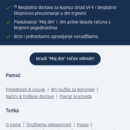
⁽¹⁾ Besplatna dostava za kupnju iznad 49 € i besplatno
Ekspresno preuzimanje u dm trgovini
Povezivanje 'Moj dm' i dm active beauty računa s
brojnim pogodnostima
Brzo i jednostavno upravljanje narudžbama
Izradi 'Moj dm' račun odmah!
Pomoć
Pogodnosti & usluge
dm služba za korisnike
Načini & troškovi dostave
Povrat proizvoda
Tvrtka
O nama
Društvena odgovornost
Posao