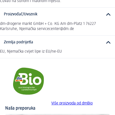
Čuvati na suhom i hladnom mjestu.
Proizvođač/Uvoznik
dm-drogerie markt GmbH + Co. KG Am dm-Platz 1 76227
Karlsruhe, Njemačka servicecenter@dm.de
Zemlja podrijetla
EU, Njemačka cvijet lipe iz EU/ne-EU
Više proizvoda od dmBio
Naša preporuka