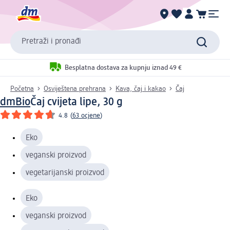
Pretraži i pronađi
Besplatna dostava za kupnju iznad 49 €
Početna
Osviještena prehrana
Kava, čaj i kakao
Čaj
dmBio
Čaj cvijeta lipe, 30 g
4.8
(
63 ocjene
)
Eko
veganski proizvod
vegetarijanski proizvod
Eko
veganski proizvod