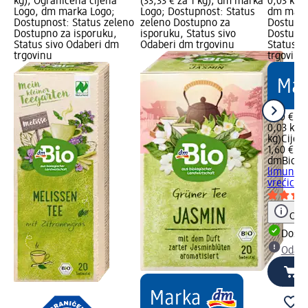
kg); Ograničena cijena
(33,33 € za 1 kg); dm marka
0,03 kg (
Logo, dm marka Logo;
Logo; Dostupnost: Status
dm mark
Dostupnost: Status zeleno
zeleno Dostupno za
Dostupno
Dostupno za isporuku,
isporuku, Status sivo
Dostupno
Status sivo Odaberi dm
Odaberi dm trgovinu
Status s
trgovinu
trgovinu
1,60 €
0,03 kg (
kg)
Cijen
1,60 €
dmBio
Ča
limunsk
vrećica, 
Obav
Dostu
Odabe