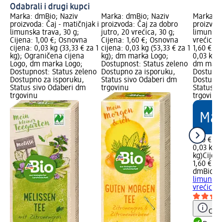
Odabrali i drugi kupci
Marka: dmBio; Naziv
Marka: dmBio; Naziv
Marka: d
proizvoda: Čaj - matičnjak i
proizvoda: Čaj za dobro
proizvoda
limunska trava, 30 g;
jutro, 20 vrećica, 30 g;
limunsk
Cijena: 1,00 €; Osnovna
Cijena: 1,60 €; Osnovna
vrećica, 
cijena: 0,03 kg (33,33 € za 1
cijena: 0,03 kg (53,33 € za 1
1,60 €; 
kg); Ograničena cijena
kg); dm marka Logo;
0,03 kg (
Logo, dm marka Logo;
Dostupnost: Status zeleno
dm mark
Dostupnost: Status zeleno
Dostupno za isporuku,
Dostupno
Dostupno za isporuku,
Status sivo Odaberi dm
Dostupno
Status sivo Odaberi dm
trgovinu
Status s
trgovinu
trgovinu
1,60 €
0,03 kg (
kg)
Cijen
1,60 €
dmBio
Ča
limunsk
vrećica, 
Obav