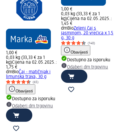
1,00 €
0,03 kg (33,33 € za 1
kg)
Cijena na 02.05.2025.:
1,45 €
dmBio
Zeleni čaj s
jasminom, 20 vrećica x 1,5
g, 30 g
(140)
Obavijesti
1,00 €
0,03 kg (33,33 € za 1
Dostupno za isporuku
kg)
Cijena na 02.05.2025.:
1,75 €
Odaberi dm trgovinu
dmBio
Čaj - matičnjak i
limunska trava, 30 g
(65)
Obavijesti
Dostupno za isporuku
Odaberi dm trgovinu