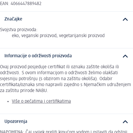
EAN: 4066447889482
Značajke
Svojstva proizvoda:
eko, veganski proizvod, vegetarijanski proizvod
Informacije o održivosti proizvoda
Ovaj proizvod posjeduje certifikat ili oznaku zaštite okoliša ili
održivosti. S ovom informacijom o održivosti želimo olakšati
svjesniju potrošnju (s obzirom na zaštitu okoliša). Odabir
certifikata/oznaka smo napravili zajedno s Njemačkim udruženjem
za zaštitu prirode NABU.
Više o pečatima i certifikatima
Upozorenja
NAPOMENA: Čaj uvijek preliti kipućom vodom i ostaviti da odstoji