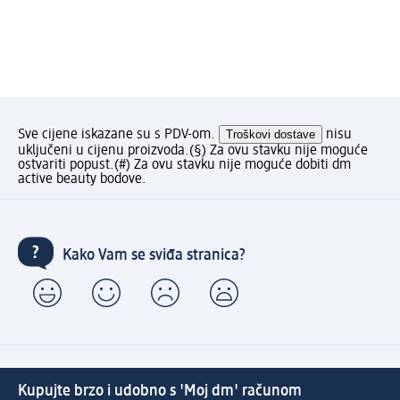
Sve cijene iskazane su s PDV-om.
Troškovi dostave
nisu
uključeni u cijenu proizvoda.
(§) Za ovu stavku nije moguće
ostvariti popust.
(#) Za ovu stavku nije moguće dobiti dm
active beauty bodove.
Kako Vam se sviđa stranica?
Kupujte brzo i udobno s 'Moj dm' računom